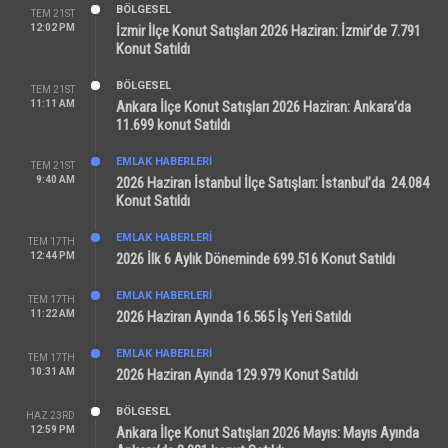
BÖLGESEL
TEM 21ST
12:02 PM
İzmir İlçe Konut Satışları 2026 Haziran: İzmir’de 7.791
Konut Satıldı
BÖLGESEL
TEM 21ST
11:11 AM
Ankara İlçe Konut Satışları 2026 Haziran: Ankara’da
11.699 konut Satıldı
EMLAK HABERLERI
TEM 21ST
9:40 AM
2026 Haziran İstanbul İlçe Satışları: İstanbul’da 24.084
Konut Satıldı
EMLAK HABERLERI
TEM 17TH
12:44 PM
2026 İlk 6 Aylık Döneminde 699.516 Konut Satıldı
EMLAK HABERLERI
TEM 17TH
11:22 AM
2026 Haziran Ayında 16.565 İş Yeri Satıldı
EMLAK HABERLERI
TEM 17TH
10:31 AM
2026 Haziran Ayında 129.979 Konut Satıldı
BÖLGESEL
HAZ 23RD
12:59 PM
Ankara İlçe Konut Satışları 2026 Mayıs: Mayıs Ayında