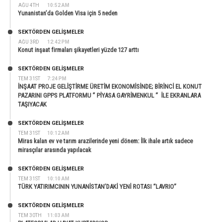
AĞU 4TH
10:52 AM
Yunanistan’da Golden Visa için 5 neden
SEKTÖRDEN GELIŞMELER
AĞU 3RD
12:42 PM
Konut inşaat firmaları şikayetleri yüzde 127 arttı
SEKTÖRDEN GELIŞMELER
TEM 31ST
7:24 PM
İNŞAAT PROJE GELİŞTİRME ÜRETİM EKONOMİSİNDE; BİRİNCİ EL KONUT
PAZARINI GPPS PLATFORMU ” PİYASA GAYRİMENKUL ” İLE EKRANLARA
TAŞIYACAK
SEKTÖRDEN GELIŞMELER
TEM 31ST
10:12 AM
Miras kalan ev ve tarım arazilerinde yeni dönem: İlk ihale artık sadece
mirasçılar arasında yapılacak
SEKTÖRDEN GELIŞMELER
TEM 31ST
10:10 AM
TÜRK YATIRIMCININ YUNANİSTAN’DAKİ YENİ ROTASI “LAVRIO”
SEKTÖRDEN GELIŞMELER
TEM 30TH
11:03 AM