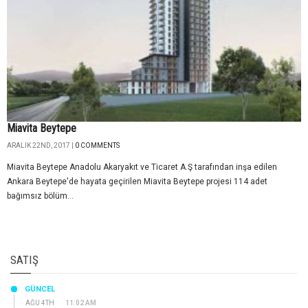
Miavita Beytepe
ARALIK 22ND, 2017 |
0 COMMENTS
Miavita Beytepe Anadolu Akaryakıt ve Ticaret A.Ş tarafından inşa edilen
Ankara Beytepe'de hayata geçirilen Miavita Beytepe projesi 114 adet
bağımsız bölüm...
SATIŞ
GÜNCEL
AĞU 4TH
11:02 AM