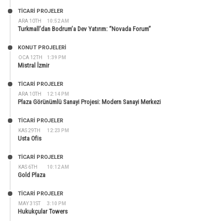
TİCARİ PROJELER
ARA 10TH
10:52 AM
Turkmall’dan Bodrum’a Dev Yatırım: “Novada Forum”
KONUT PROJELERI
OCA 12TH
1:39 PM
Mistral İzmir
TİCARİ PROJELER
ARA 10TH
12:14 PM
Plaza Görünümlü Sanayi Projesi: Modern Sanayi Merkezi
TİCARİ PROJELER
KAS 29TH
12:23 PM
Usta Ofis
TİCARİ PROJELER
KAS 6TH
10:12 AM
Gold Plaza
TİCARİ PROJELER
MAY 31ST
3:10 PM
Hukukçular Towers