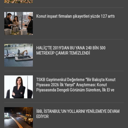
Konut inşaat firmaları şikayetleri yüzde 127 arttı
HALİÇ’TE 2019’DAN BU YANA 240 BİN 500
METREKÜP ÇAMUR TEMİZLENDİ
TSKB Gayrimenkul Değerleme “Bir Bakışta Konut
Piyasası 2026 İlk Yarıyıl” Araştırması: Konut
Piyasasında Dengeli Görünüm Sürerken, İlk El ve
İpotekli Satışlarda Sınırlı Toparlanma Dikkat Çekti
İBB, İSTANBUL’UN YOLLARINI YENİLEMEYE DEVAM
EDİYOR