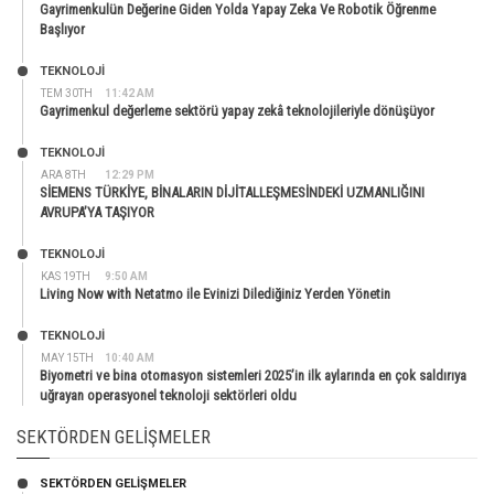
Gayrimenkulün Değerine Giden Yolda Yapay Zeka Ve Robotik Öğrenme
Başlıyor
TEKNOLOJİ
TEM 30TH
11:42 AM
Gayrimenkul değerleme sektörü yapay zekâ teknolojileriyle dönüşüyor
TEKNOLOJİ
ARA 8TH
12:29 PM
SİEMENS TÜRKİYE, BİNALARIN DİJİTALLEŞMESİNDEKİ UZMANLIĞINI
AVRUPA’YA TAŞIYOR
TEKNOLOJİ
KAS 19TH
9:50 AM
Living Now with Netatmo ile Evinizi Dilediğiniz Yerden Yönetin
TEKNOLOJİ
MAY 15TH
10:40 AM
Biyometri ve bina otomasyon sistemleri 2025’in ilk aylarında en çok saldırıya
uğrayan operasyonel teknoloji sektörleri oldu
SEKTÖRDEN GELIŞMELER
SEKTÖRDEN GELIŞMELER