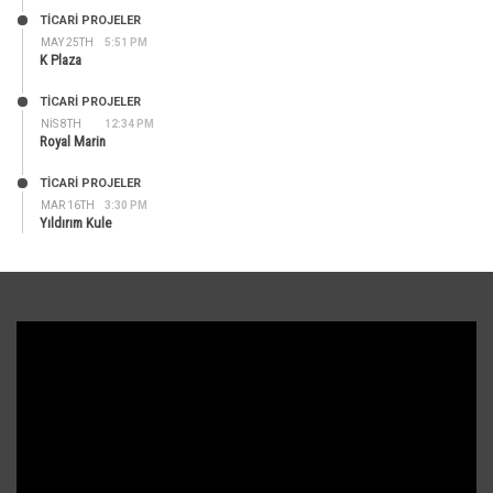
TİCARİ PROJELER
MAY 25TH
5:51 PM
K Plaza
TİCARİ PROJELER
NIS 8TH
12:34 PM
Royal Marin
TİCARİ PROJELER
MAR 16TH
3:30 PM
Yıldırım Kule