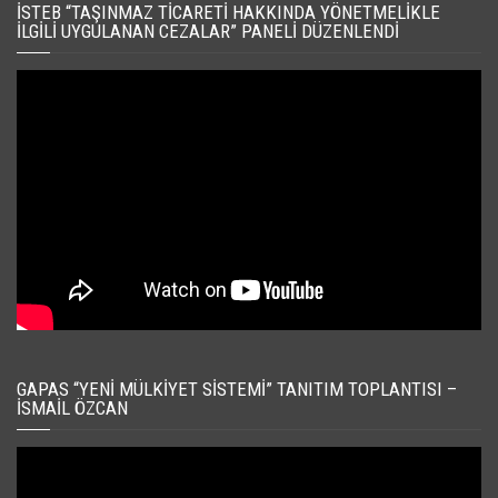
İSTEB “TAŞINMAZ TICARETI HAKKINDA YÖNETMELIKLE
İLGILI UYGULANAN CEZALAR” PANELI DÜZENLENDI
GAPAS “YENI MÜLKIYET SISTEMI” TANITIM TOPLANTISI –
İSMAIL ÖZCAN