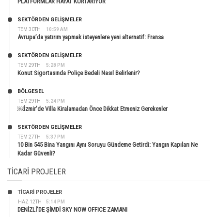
PLATFORMLAR HAYAT KURTARIYOR
SEKTÖRDEN GELIŞMELER
TEM 30TH
10:59 AM
Avrupa’da yatırım yapmak isteyenlere yeni alternatif: Fransa
SEKTÖRDEN GELIŞMELER
TEM 29TH
5:28 PM
Konut Sigortasında Poliçe Bedeli Nasıl Belirlenir?
BÖLGESEL
TEM 29TH
5:24 PM
￼İzmir’de Villa Kiralamadan Önce Dikkat Etmeniz Gerekenler
SEKTÖRDEN GELIŞMELER
TEM 27TH
5:37 PM
10 Bin 545 Bina Yangını Aynı Soruyu Gündeme Getirdi: Yangın Kapıları Ne
Kadar Güvenli?
TICARI PROJELER
TİCARİ PROJELER
HAZ 12TH
5:14 PM
DENİZLİ’DE ŞİMDİ SKY NOW OFFICE ZAMANI