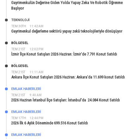
Gayrimenkulün Değerine Giden Yolda Yapay Zeka Ve Robotik Öğrenme
Başlıyor
TEKNOLOJİ
TEM 30TH
11:42 AM
Gayrimenkul değerleme sektörü yapay zekâ teknolojileriyle dönüşüyor
BÖLGESEL
TEM 21ST
12:02 PM
İzmir İlçe Konut Satışları 2026 Haziran: İzmir’de 7.791 Konut Satıldı
BÖLGESEL
TEM 21ST
11:11 AM
Ankara İlçe Konut Satışları 2026 Haziran: Ankara’da 11.699 konut Satıldı
EMLAK HABERLERI
TEM 21ST
9:40 AM
2026 Haziran İstanbul İlçe Satışları: İstanbul’da 24.084 Konut Satıldı
EMLAK HABERLERI
TEM 17TH
12:44 PM
2026 İlk 6 Aylık Döneminde 699.516 Konut Satıldı
EMLAK HABERLERI