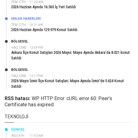
TEM 17TH
11:22 AM
2026 Haziran Ayında 16.565 İş Yeri Satıldı
EMLAK HABERLERI
TEM 17TH
10:31 AM
2026 Haziran Ayında 129.979 Konut Satıldı
BÖLGESEL
HAZ 23RD
12:59 PM
Ankara İlçe Konut Satışları 2026 Mayıs: Mayıs Ayında Ankara’da 8.021 konut
Satıldı
BÖLGESEL
HAZ 23RD
12:17 PM
2026 Mayıs İzmir İlçe Konut Satışları: Mayıs Ayında İzmir’de 5.624 Konut
Satıldı
RSS hatası:
WP HTTP Error: cURL error 60: Peer's
Certificate has expired.
TEKNOLOJI
GÜNCEL
AĞU 4TH
11:02 AM