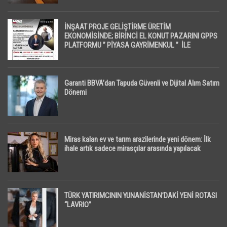
İNŞAAT PROJE GELİŞTİRME ÜRETİM
EKONOMİSİNDE; BİRİNCİ EL KONUT PAZARINI GPPS
PLATFORMU ” PİYASA GAYRİMENKUL ” İLE
EKRANLARA TAŞIYACAK
Garanti BBVA’dan Tapuda Güvenli ve Dijital Alım Satım
Dönemi
Miras kalan ev ve tarım arazilerinde yeni dönem: İlk
ihale artık sadece mirasçılar arasında yapılacak
TÜRK YATIRIMCININ YUNANİSTAN’DAKİ YENİ ROTASI
“LAVRIO”