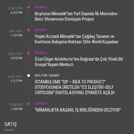
MİMARİ
OCA 12TH
6:53 PM
Boytorun Mimarlık’tan Yurt Dışında İlk Mercedes-
Benz Showroom Dönüşüm Projesi
MİMARİ
NIS 16TH
1:29 PM
Yeşim Kozanlı Mimarlık’tan Çağdaş Tasarım ve
Konforun Buluşma Noktası: Elite World Kuşadası
MİMARİ
OCA 15TH
4:02 PM
Özer\Ürger Architects’ten Bağcılar’da Çok Yönlü Bir
Sosyal Yaşam Merkezi
KÜLTÜR-SANAT
OCA 14TH
3:37 PM
İSTANBULSMD “I2P – IDEA TO PRODUCT”
STÜDYOSUNDA ÜRETİLEN “ÖZ ELEŞTİRİ-SELF
CRITICISM” ENSTELASYONU ZİYARETE AÇILDI
MİMARİ
OCA 9TH
1:38 PM
“MİMARLIKTA BAŞARI, İŞ BİRLİĞİNDEN GEÇİYOR”
SATIŞ