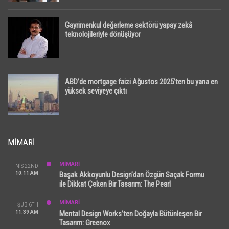
Gayrimenkul değerleme sektörü yapay zekâ
teknolojileriyle dönüşüyor
ABD’de mortgage faizi Ağustos 2025’ten bu yana en
yüksek seviyeye çıktı
MIMARI
MİMARİ
NIS 22ND
10:11 AM
Başak Akkoyunlu Design’dan Özgün Saçak Formu
ile Dikkat Çeken Bir Tasarım: The Pearl
MİMARİ
ŞUB 6TH
11:39 AM
Mental Design Works’ten Doğayla Bütünleşen Bir
Tasarım: Greenox