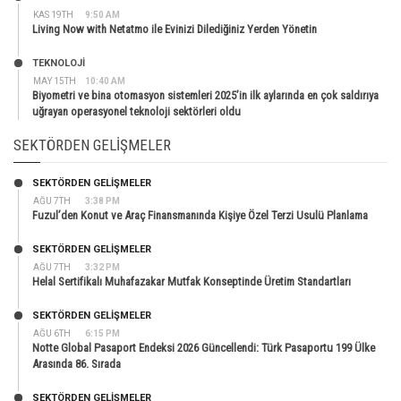
KAS 19TH
9:50 AM
Living Now with Netatmo ile Evinizi Dilediğiniz Yerden Yönetin
TEKNOLOJİ
MAY 15TH
10:40 AM
Biyometri ve bina otomasyon sistemleri 2025’in ilk aylarında en çok saldırıya
uğrayan operasyonel teknoloji sektörleri oldu
SEKTÖRDEN GELIŞMELER
SEKTÖRDEN GELIŞMELER
AĞU 7TH
3:38 PM
Fuzul’den Konut ve Araç Finansmanında Kişiye Özel Terzi Usulü Planlama
SEKTÖRDEN GELIŞMELER
AĞU 7TH
3:32 PM
Helal Sertifikalı Muhafazakar Mutfak Konseptinde Üretim Standartları
SEKTÖRDEN GELIŞMELER
AĞU 6TH
6:15 PM
Notte Global Pasaport Endeksi 2026 Güncellendi: Türk Pasaportu 199 Ülke
Arasında 86. Sırada
SEKTÖRDEN GELIŞMELER