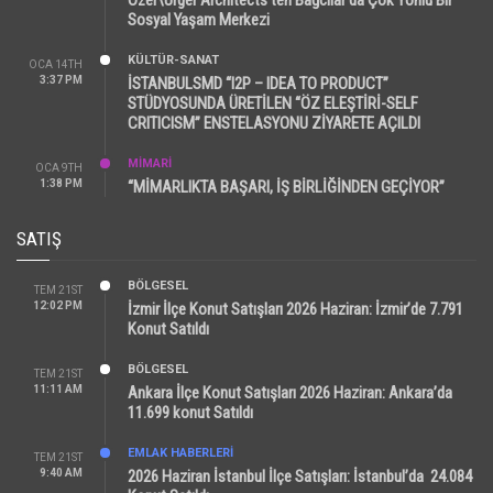
Sosyal Yaşam Merkezi
KÜLTÜR-SANAT
OCA 14TH
3:37 PM
İSTANBULSMD “I2P – IDEA TO PRODUCT”
STÜDYOSUNDA ÜRETİLEN “ÖZ ELEŞTİRİ-SELF
CRITICISM” ENSTELASYONU ZİYARETE AÇILDI
MİMARİ
OCA 9TH
1:38 PM
“MİMARLIKTA BAŞARI, İŞ BİRLİĞİNDEN GEÇİYOR”
SATIŞ
BÖLGESEL
TEM 21ST
12:02 PM
İzmir İlçe Konut Satışları 2026 Haziran: İzmir’de 7.791
Konut Satıldı
BÖLGESEL
TEM 21ST
11:11 AM
Ankara İlçe Konut Satışları 2026 Haziran: Ankara’da
11.699 konut Satıldı
EMLAK HABERLERI
TEM 21ST
9:40 AM
2026 Haziran İstanbul İlçe Satışları: İstanbul’da 24.084