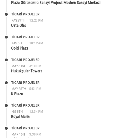
Plaza Görünümlü Sanayi Projesi: Modern Sanayi Merkezi
TİCARİ PROJELER
KAS 29TH
12:23 PM
Usta Ofis
TİCARİ PROJELER
KAS 6TH
10:12 AM
Gold Plaza
TİCARİ PROJELER
MAY 31ST
3:10 PM
Hukukçular Towers
TİCARİ PROJELER
MAY 25TH
5:51 PM
K Plaza
TİCARİ PROJELER
NIS 8TH
12:34 PM
Royal Marin
TİCARİ PROJELER
MAR 16TH
3:30 PM