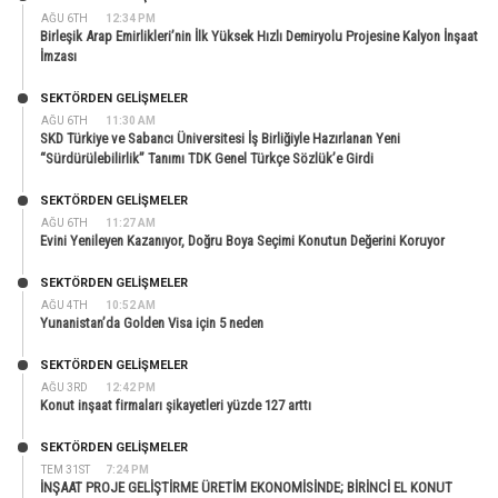
AĞU 6TH
12:34 PM
Birleşik Arap Emirlikleri’nin İlk Yüksek Hızlı Demiryolu Projesine Kalyon İnşaat
İmzası
SEKTÖRDEN GELIŞMELER
AĞU 6TH
11:30 AM
SKD Türkiye ve Sabancı Üniversitesi İş Birliğiyle Hazırlanan Yeni
“Sürdürülebilirlik” Tanımı TDK Genel Türkçe Sözlük’e Girdi
SEKTÖRDEN GELIŞMELER
AĞU 6TH
11:27 AM
Evini Yenileyen Kazanıyor, Doğru Boya Seçimi Konutun Değerini Koruyor
SEKTÖRDEN GELIŞMELER
AĞU 4TH
10:52 AM
Yunanistan’da Golden Visa için 5 neden
SEKTÖRDEN GELIŞMELER
AĞU 3RD
12:42 PM
Konut inşaat firmaları şikayetleri yüzde 127 arttı
SEKTÖRDEN GELIŞMELER
TEM 31ST
7:24 PM
İNŞAAT PROJE GELİŞTİRME ÜRETİM EKONOMİSİNDE; BİRİNCİ EL KONUT