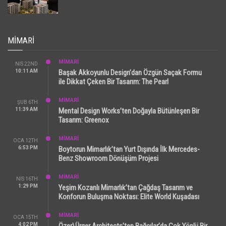
MIMARI
MİMARİ
NIS 22ND
10:11 AM
Başak Akkoyunlu Design’dan Özgün Saçak Formu
ile Dikkat Çeken Bir Tasarım: The Pearl
MİMARİ
ŞUB 6TH
11:39 AM
Mental Design Works’ten Doğayla Bütünleşen Bir
Tasarım: Greenox
MİMARİ
OCA 12TH
6:53 PM
Boytorun Mimarlık’tan Yurt Dışında İlk Mercedes-
Benz Showroom Dönüşüm Projesi
MİMARİ
NIS 16TH
1:29 PM
Yeşim Kozanlı Mimarlık’tan Çağdaş Tasarım ve
Konforun Buluşma Noktası: Elite World Kuşadası
MİMARİ
OCA 15TH
4:02 PM
Özer\Ürger Architects’ten Bağcılar’da Çok Yönlü Bir