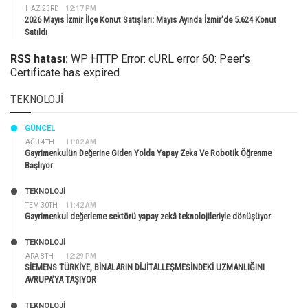
HAZ 23RD
12:17 PM
2026 Mayıs İzmir İlçe Konut Satışları: Mayıs Ayında İzmir’de 5.624 Konut
Satıldı
RSS hatası:
WP HTTP Error: cURL error 60: Peer's
Certificate has expired.
TEKNOLOJI
GÜNCEL
AĞU 4TH
11:02 AM
Gayrimenkulün Değerine Giden Yolda Yapay Zeka Ve Robotik Öğrenme
Başlıyor
TEKNOLOJİ
TEM 30TH
11:42 AM
Gayrimenkul değerleme sektörü yapay zekâ teknolojileriyle dönüşüyor
TEKNOLOJİ
ARA 8TH
12:29 PM
SİEMENS TÜRKİYE, BİNALARIN DİJİTALLEŞMESİNDEKİ UZMANLIĞINI
AVRUPA’YA TAŞIYOR
TEKNOLOJİ