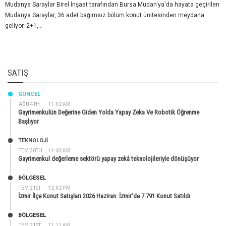
Mudanya Saraylar Birel İnşaat tarafından Bursa Mudan'ya'da hayata geçirilen
Mudanya Saraylar, 36 adet bağımsız bölüm konut ünitesinden meydana
geliyor. 2+1,...
SATIŞ
GÜNCEL
AĞU 4TH
11:02 AM
Gayrimenkulün Değerine Giden Yolda Yapay Zeka Ve Robotik Öğrenme
Başlıyor
TEKNOLOJİ
TEM 30TH
11:42 AM
Gayrimenkul değerleme sektörü yapay zekâ teknolojileriyle dönüşüyor
BÖLGESEL
TEM 21ST
12:02 PM
İzmir İlçe Konut Satışları 2026 Haziran: İzmir’de 7.791 Konut Satıldı
BÖLGESEL
TEM 21ST
11:11 AM