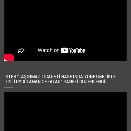
İSTEB “TAŞINMAZ TICARETI HAKKINDA YÖNETMELIKLE
İLGILI UYGULANAN CEZALAR” PANELI DÜZENLENDI