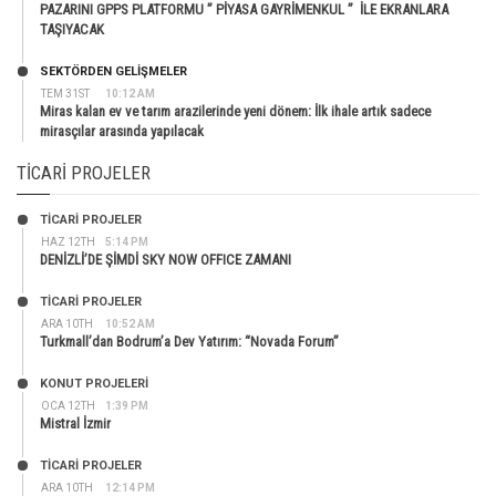
PAZARINI GPPS PLATFORMU ” PİYASA GAYRİMENKUL ” İLE EKRANLARA
TAŞIYACAK
SEKTÖRDEN GELIŞMELER
TEM 31ST
10:12 AM
Miras kalan ev ve tarım arazilerinde yeni dönem: İlk ihale artık sadece
mirasçılar arasında yapılacak
TICARI PROJELER
TİCARİ PROJELER
HAZ 12TH
5:14 PM
DENİZLİ’DE ŞİMDİ SKY NOW OFFICE ZAMANI
TİCARİ PROJELER
ARA 10TH
10:52 AM
Turkmall’dan Bodrum’a Dev Yatırım: “Novada Forum”
KONUT PROJELERI
OCA 12TH
1:39 PM
Mistral İzmir
TİCARİ PROJELER
ARA 10TH
12:14 PM