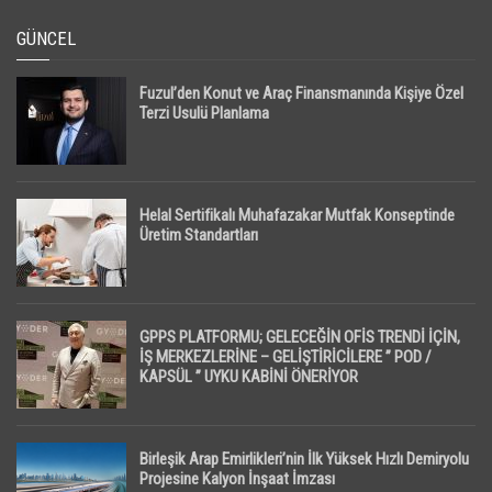
GÜNCEL
Fuzul’den Konut ve Araç Finansmanında Kişiye Özel
Terzi Usulü Planlama
Helal Sertifikalı Muhafazakar Mutfak Konseptinde
Üretim Standartları
GPPS PLATFORMU; GELECEĞİN OFİS TRENDİ İÇİN,
İŞ MERKEZLERİNE – GELİŞTİRİCİLERE ” POD /
KAPSÜL ” UYKU KABİNİ ÖNERİYOR
Birleşik Arap Emirlikleri’nin İlk Yüksek Hızlı Demiryolu
Projesine Kalyon İnşaat İmzası