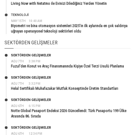
Living Now with Netatmo ile Evinizi Dilediğiniz Yerden Yönetin
TEKNOLOJİ
MAY 15TH
10:40 AM
Biyometri ve bina otomasyon sistemleri 2025’in ilk aylarında en çok saldırıya
uğrayan operasyonel teknoloji sektörleri oldu
SEKTÖRDEN GELIŞMELER
SEKTÖRDEN GELIŞMELER
AĞU 7TH
3:38 PM
Fuzul’den Konut ve Araç Finansmanında Kişiye Özel Terzi Usulü Planlama
SEKTÖRDEN GELIŞMELER
AĞU 7TH
3:32 PM
Helal Sertifikalı Muhafazakar Mutfak Konseptinde Üretim Standartları
SEKTÖRDEN GELIŞMELER
AĞU 6TH
6:15 PM
Notte Global Pasaport Endeksi 2026 Güncellendi: Türk Pasaportu 199 Ülke
Arasında 86. Sırada
SEKTÖRDEN GELIŞMELER
AĞU 6TH
12:34 PM