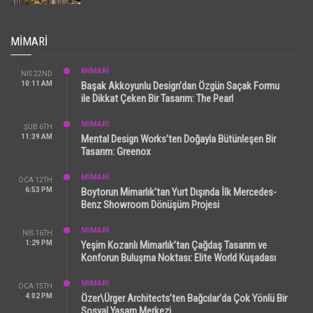
MIMARI
MİMARİ
NIS 22ND
10:11 AM
Başak Akkoyunlu Design’dan Özgün Saçak Formu
ile Dikkat Çeken Bir Tasarım: The Pearl
MİMARİ
ŞUB 6TH
11:39 AM
Mental Design Works’ten Doğayla Bütünleşen Bir
Tasarım: Greenox
MİMARİ
OCA 12TH
6:53 PM
Boytorun Mimarlık’tan Yurt Dışında İlk Mercedes-
Benz Showroom Dönüşüm Projesi
MİMARİ
NIS 16TH
1:29 PM
Yeşim Kozanlı Mimarlık’tan Çağdaş Tasarım ve
Konforun Buluşma Noktası: Elite World Kuşadası
MİMARİ
OCA 15TH
4:02 PM
Özer\Ürger Architects’ten Bağcılar’da Çok Yönlü Bir
Sosyal Yaşam Merkezi