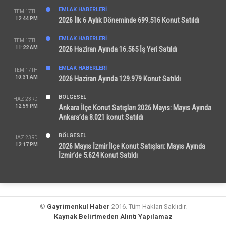
EMLAK HABERLERI
TEM 17TH
12:44 PM
2026 İlk 6 Aylık Döneminde 699.516 Konut Satıldı
EMLAK HABERLERI
TEM 17TH
11:22 AM
2026 Haziran Ayında 16.565 İş Yeri Satıldı
EMLAK HABERLERI
TEM 17TH
10:31 AM
2026 Haziran Ayında 129.979 Konut Satıldı
BÖLGESEL
HAZ 23RD
12:59 PM
Ankara İlçe Konut Satışları 2026 Mayıs: Mayıs Ayında
Ankara’da 8.021 konut Satıldı
BÖLGESEL
HAZ 23RD
12:17 PM
2026 Mayıs İzmir İlçe Konut Satışları: Mayıs Ayında
İzmir’de 5.624 Konut Satıldı
©
Gayrimenkul Haber
2016. Tüm Hakları Saklıdır.
Kaynak Belirtmeden Alıntı Yapılamaz