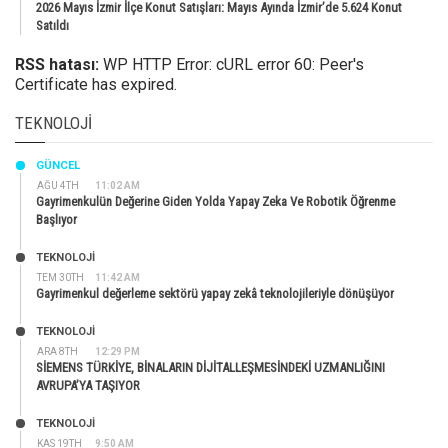
2026 Mayıs İzmir İlçe Konut Satışları: Mayıs Ayında İzmir’de 5.624 Konut
Satıldı
RSS hatası:
WP HTTP Error: cURL error 60: Peer's
Certificate has expired.
TEKNOLOJI
GÜNCEL
AĞU 4TH
11:02 AM
Gayrimenkulün Değerine Giden Yolda Yapay Zeka Ve Robotik Öğrenme
Başlıyor
TEKNOLOJİ
TEM 30TH
11:42 AM
Gayrimenkul değerleme sektörü yapay zekâ teknolojileriyle dönüşüyor
TEKNOLOJİ
ARA 8TH
12:29 PM
SİEMENS TÜRKİYE, BİNALARIN DİJİTALLEŞMESİNDEKİ UZMANLIĞINI
AVRUPA’YA TAŞIYOR
TEKNOLOJİ
KAS 19TH
9:50 AM