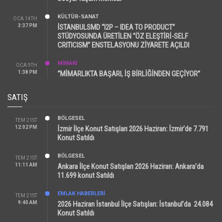
KÜLTÜR-SANAT
OCA 14TH
3:37 PM
İSTANBULSMD “I2P – IDEA TO PRODUCT”
STÜDYOSUNDA ÜRETİLEN “ÖZ ELEŞTİRİ-SELF
CRITICISM” ENSTELASYONU ZİYARETE AÇILDI
MİMARİ
OCA 9TH
1:38 PM
“MİMARLIKTA BAŞARI, İŞ BİRLİĞİNDEN GEÇİYOR”
SATIŞ
BÖLGESEL
TEM 21ST
12:02 PM
İzmir İlçe Konut Satışları 2026 Haziran: İzmir’de 7.791
Konut Satıldı
BÖLGESEL
TEM 21ST
11:11 AM
Ankara İlçe Konut Satışları 2026 Haziran: Ankara’da
11.699 konut Satıldı
EMLAK HABERLERI
TEM 21ST
9:40 AM
2026 Haziran İstanbul İlçe Satışları: İstanbul’da 24.084
Konut Satıldı