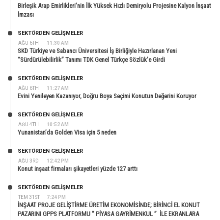
Birleşik Arap Emirlikleri’nin İlk Yüksek Hızlı Demiryolu Projesine Kalyon İnşaat
İmzası
SEKTÖRDEN GELIŞMELER
AĞU 6TH
11:30 AM
SKD Türkiye ve Sabancı Üniversitesi İş Birliğiyle Hazırlanan Yeni
“Sürdürülebilirlik” Tanımı TDK Genel Türkçe Sözlük’e Girdi
SEKTÖRDEN GELIŞMELER
AĞU 6TH
11:27 AM
Evini Yenileyen Kazanıyor, Doğru Boya Seçimi Konutun Değerini Koruyor
SEKTÖRDEN GELIŞMELER
AĞU 4TH
10:52 AM
Yunanistan’da Golden Visa için 5 neden
SEKTÖRDEN GELIŞMELER
AĞU 3RD
12:42 PM
Konut inşaat firmaları şikayetleri yüzde 127 arttı
SEKTÖRDEN GELIŞMELER
TEM 31ST
7:24 PM
İNŞAAT PROJE GELİŞTİRME ÜRETİM EKONOMİSİNDE; BİRİNCİ EL KONUT
PAZARINI GPPS PLATFORMU ” PİYASA GAYRİMENKUL ” İLE EKRANLARA