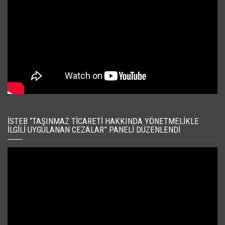
İSTEB “TAŞINMAZ TICARETI HAKKINDA YÖNETMELIKLE
İLGILI UYGULANAN CEZALAR” PANELI DÜZENLENDI