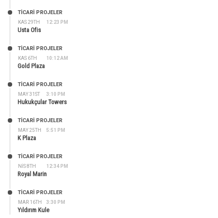
TİCARİ PROJELER
KAS 29TH
12:23 PM
Usta Ofis
TİCARİ PROJELER
KAS 6TH
10:12 AM
Gold Plaza
TİCARİ PROJELER
MAY 31ST
3:10 PM
Hukukçular Towers
TİCARİ PROJELER
MAY 25TH
5:51 PM
K Plaza
TİCARİ PROJELER
NIS 8TH
12:34 PM
Royal Marin
TİCARİ PROJELER
MAR 16TH
3:30 PM
Yıldırım Kule