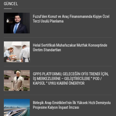
GÜNCEL
Fuzul’den Konut ve Araç Finansmanında Kişiye Özel
Terzi Usulü Planlama
Helal Sertifikalı Muhafazakar Mutfak Konseptinde
Üretim Standartları
GPPS PLATFORMU; GELECEĞİN OFİS TRENDİ İÇİN,
İŞ MERKEZLERİNE – GELİŞTİRİCİLERE ” POD /
KAPSÜL ” UYKU KABİNİ ÖNERİYOR
Birleşik Arap Emirlikleri’nin İlk Yüksek Hızlı Demiryolu
Projesine Kalyon İnşaat İmzası