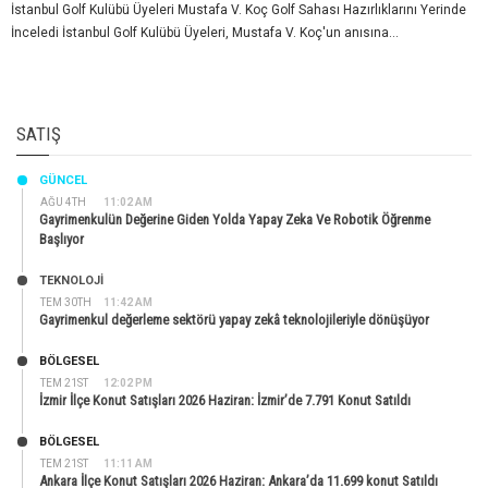
İstanbul Golf Kulübü Üyeleri Mustafa V. Koç Golf Sahası Hazırlıklarını Yerinde
İnceledi İstanbul Golf Kulübü Üyeleri, Mustafa V. Koç'un anısına...
SATIŞ
GÜNCEL
AĞU 4TH
11:02 AM
Gayrimenkulün Değerine Giden Yolda Yapay Zeka Ve Robotik Öğrenme
Başlıyor
TEKNOLOJİ
TEM 30TH
11:42 AM
Gayrimenkul değerleme sektörü yapay zekâ teknolojileriyle dönüşüyor
BÖLGESEL
TEM 21ST
12:02 PM
İzmir İlçe Konut Satışları 2026 Haziran: İzmir’de 7.791 Konut Satıldı
BÖLGESEL
TEM 21ST
11:11 AM
Ankara İlçe Konut Satışları 2026 Haziran: Ankara’da 11.699 konut Satıldı