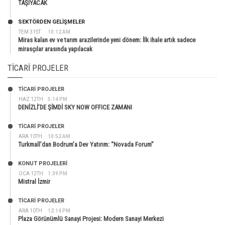
TAŞIYACAK
SEKTÖRDEN GELIŞMELER
TEM 31ST
10:12 AM
Miras kalan ev ve tarım arazilerinde yeni dönem: İlk ihale artık sadece
mirasçılar arasında yapılacak
TICARI PROJELER
TİCARİ PROJELER
HAZ 12TH
5:14 PM
DENİZLİ’DE ŞİMDİ SKY NOW OFFICE ZAMANI
TİCARİ PROJELER
ARA 10TH
10:52 AM
Turkmall’dan Bodrum’a Dev Yatırım: “Novada Forum”
KONUT PROJELERI
OCA 12TH
1:39 PM
Mistral İzmir
TİCARİ PROJELER
ARA 10TH
12:14 PM
Plaza Görünümlü Sanayi Projesi: Modern Sanayi Merkezi