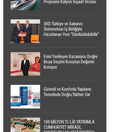
Projesine Kalyon İnşaat İmzası
SKD Türkiye ve Sabancı
Üniversitesi İş Birliğiyle
Hazırlanan Yeni “Sürdürülebilirlik”
Tanımı TDK Genel Türkçe
Sözlük’e Girdi
Evini Yenileyen Kazanıyor, Doğru
Boya Seçimi Konutun Değerini
Koruyor
Güvenli ve Konforlu Yapıların
Temelinde Doğru Yalıtım Var
100 MİLYON TL’LİK YATIRIMLA
CUMHURİYET MİRASI,