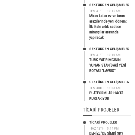
SEKTÖRDEN GELIŞMELER
TEM 31ST
10:12 AM
Miras kalan ev ve tarım
arazilerinde yeni dönem:
İlk ihale artık sadece
mirasçılar arasında
yapılacak
SEKTÖRDEN GELIŞMELER
TEM 31ST
10:10 AM
TÜRK YATIRIMCININ
YUNANİSTAN’DAKİ YENİ
ROTASI “LAVRIO”
SEKTÖRDEN GELIŞMELER
TEM 30TH
11:03 AM
PLATFORMLAR HAYAT
KURTARIYOR
TICARI PROJELER
TİCARİ PROJELER
HAZ 12TH
5:14 PM
DENİZLİ’DE ŞİMDİ SKY