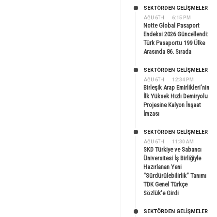
SEKTÖRDEN GELIŞMELER
AĞU 6TH
6:15 PM
Notte Global Pasaport
Endeksi 2026 Güncellendi:
Türk Pasaportu 199 Ülke
Arasında 86. Sırada
SEKTÖRDEN GELIŞMELER
AĞU 6TH
12:34 PM
Birleşik Arap Emirlikleri’nin
İlk Yüksek Hızlı Demiryolu
Projesine Kalyon İnşaat
İmzası
SEKTÖRDEN GELIŞMELER
AĞU 6TH
11:30 AM
SKD Türkiye ve Sabancı
Üniversitesi İş Birliğiyle
Hazırlanan Yeni
“Sürdürülebilirlik” Tanımı
TDK Genel Türkçe
Sözlük’e Girdi
SEKTÖRDEN GELIŞMELER