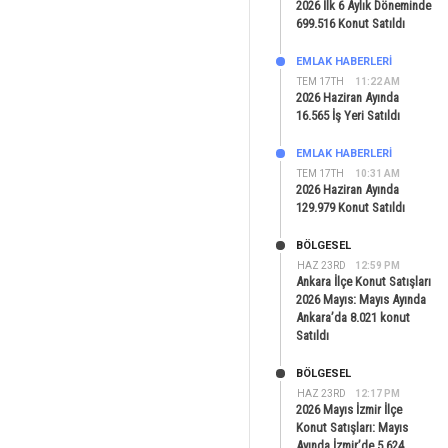
2026 İlk 6 Aylık Döneminde
699.516 Konut Satıldı
EMLAK HABERLERI
TEM 17TH
11:22 AM
2026 Haziran Ayında
16.565 İş Yeri Satıldı
EMLAK HABERLERI
TEM 17TH
10:31 AM
2026 Haziran Ayında
129.979 Konut Satıldı
BÖLGESEL
HAZ 23RD
12:59 PM
Ankara İlçe Konut Satışları
2026 Mayıs: Mayıs Ayında
Ankara’da 8.021 konut
Satıldı
BÖLGESEL
HAZ 23RD
12:17 PM
2026 Mayıs İzmir İlçe
Konut Satışları: Mayıs
Ayında İzmir’de 5.624