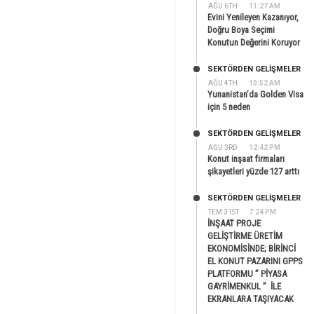
AĞU 6TH
11:27 AM
Evini Yenileyen Kazanıyor,
Doğru Boya Seçimi
Konutun Değerini Koruyor
SEKTÖRDEN GELIŞMELER
AĞU 4TH
10:52 AM
Yunanistan’da Golden Visa
için 5 neden
SEKTÖRDEN GELIŞMELER
AĞU 3RD
12:42 PM
Konut inşaat firmaları
şikayetleri yüzde 127 arttı
SEKTÖRDEN GELIŞMELER
TEM 31ST
7:24 PM
İNŞAAT PROJE
GELİŞTİRME ÜRETİM
EKONOMİSİNDE; BİRİNCİ
EL KONUT PAZARINI GPPS
PLATFORMU ” PİYASA
GAYRİMENKUL ” İLE
EKRANLARA TAŞIYACAK