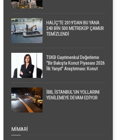
HALİÇ’TE 2019’DAN BU YANA
240 BİN 500 METREKÜP ÇAMUR
TEMİZLENDİ
TSKB Gayrimenkul Değerleme
“Bir Bakışta Konut Piyasası 2026
İlk Yarıyıl” Araştırması: Konut
Piyasasında Dengeli Görünüm
Sürerken, İlk El ve İpotekli
Satışlarda Sınırlı Toparlanma
Dikkat Çekti
İBB, İSTANBUL’UN YOLLARINI
YENİLEMEYE DEVAM EDİYOR
MIMARI