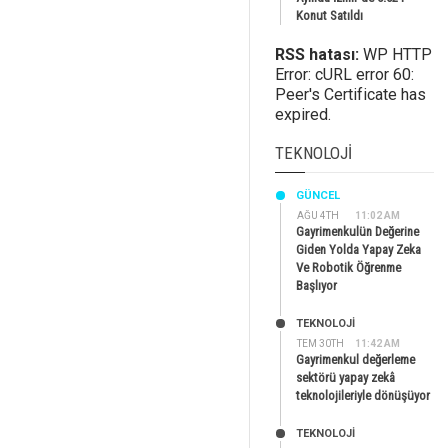
Konut Satıldı
RSS hatası:
WP HTTP
Error: cURL error 60:
Peer's Certificate has
expired.
TEKNOLOJI
GÜNCEL
AĞU 4TH
11:02 AM
Gayrimenkulün Değerine
Giden Yolda Yapay Zeka
Ve Robotik Öğrenme
Başlıyor
TEKNOLOJİ
TEM 30TH
11:42 AM
Gayrimenkul değerleme
sektörü yapay zekâ
teknolojileriyle dönüşüyor
TEKNOLOJİ