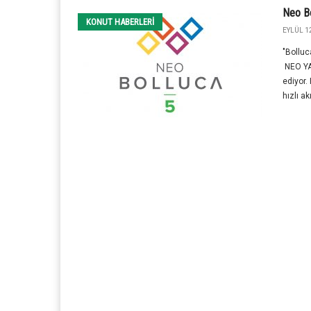
Neo Bo
KONUT HABERLERI
EYLÜL 12
"Bolluc
NEO YAP
ediyor.
hızlı akı