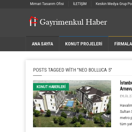
Mimari Tasarım Ofisi
İLETİŞİM
Keskin Medya Grup Por
ANA SAYFA
KONUT PROJELERİ
FIRMAL
POSTS TAGGED WITH "NEO BOLLUCA 5"
İstanb
KONUT HABERLERI
Arnavu
EYLÜL 27
Havali
Sultan 
metro p
tüm yatı