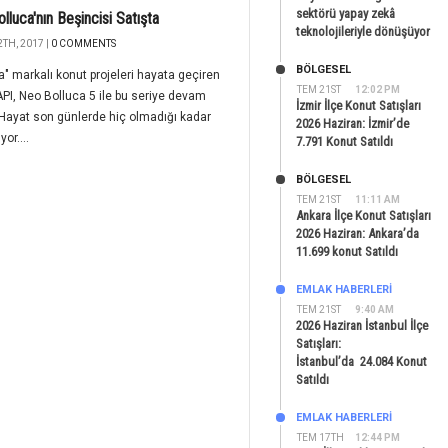
sektörü yapay zekâ
lluca'nın Beşincisi Satışta
teknolojileriyle dönüşüyor
TH, 2017 |
0 COMMENTS
BÖLGESEL
a" markalı konut projeleri hayata geçiren
TEM 21ST
12:02 PM
I, Neo Bolluca 5 ile bu seriye devam
İzmir İlçe Konut Satışları
 Hayat son günlerde hiç olmadığı kadar
2026 Haziran: İzmir’de
yor....
7.791 Konut Satıldı
BÖLGESEL
TEM 21ST
11:11 AM
Ankara İlçe Konut Satışları
2026 Haziran: Ankara’da
11.699 konut Satıldı
EMLAK HABERLERI
TEM 21ST
9:40 AM
2026 Haziran İstanbul İlçe
Satışları:
İstanbul’da 24.084 Konut
Satıldı
EMLAK HABERLERI
TEM 17TH
12:44 PM