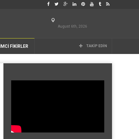
August 6th, 2026
İMCİ FİKİRLER
TAKIP EDIN