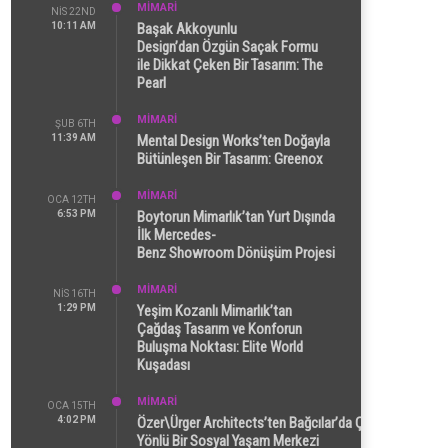
MİMARİ
NIS 22ND
10:11 AM
Başak Akkoyunlu
Design’dan Özgün Saçak Formu
ile Dikkat Çeken Bir Tasarım: The
Pearl
MİMARİ
ŞUB 6TH
11:39 AM
Mental Design Works’ten Doğayla
Bütünleşen Bir Tasarım: Greenox
MİMARİ
OCA 12TH
6:53 PM
Boytorun Mimarlık’tan Yurt Dışında
İlk Mercedes-
Benz Showroom Dönüşüm Projesi
MİMARİ
NIS 16TH
1:29 PM
Yeşim Kozanlı Mimarlık’tan
Çağdaş Tasarım ve Konforun
Buluşma Noktası: Elite World
Kuşadası
MİMARİ
OCA 15TH
4:02 PM
Özer\Ürger Architects’ten Bağcılar’da Çok
Yönlü Bir Sosyal Yaşam Merkezi