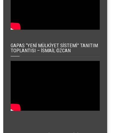
GAPAS “YENI MÜLKIYET SISTEMI” TANITIM
TOPLANTISI – İSMAIL ÖZCAN