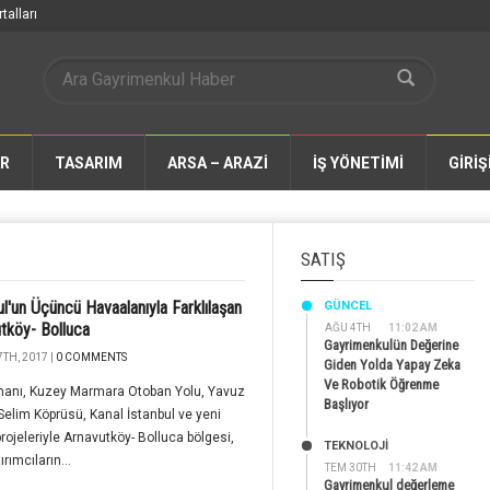
talları
AR
TASARIM
ARSA – ARAZİ
İŞ YÖNETİMİ
GİRİŞ
SATIŞ
ul'un Üçüncü Havaalanıyla Farklılaşan
GÜNCEL
tköy- Bolluca
AĞU 4TH
11:02 AM
Gayrimenkulün Değerine
TH, 2017 |
0 COMMENTS
Giden Yolda Yapay Zeka
Ve Robotik Öğrenme
manı, Kuzey Marmara Otoban Yolu, Yavuz
Başlıyor
Selim Köprüsü, Kanal İstanbul ve yeni
rojeleriyle Arnavutköy- Bolluca bölgesi,
TEKNOLOJİ
rımcıların...
TEM 30TH
11:42 AM
Gayrimenkul değerleme