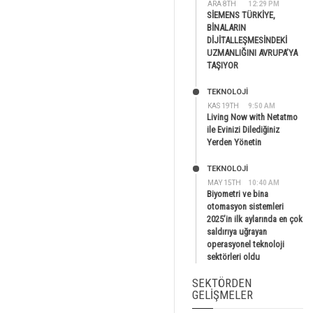
ARA 8TH
12:29 PM
SİEMENS TÜRKİYE,
BİNALARIN
DİJİTALLEŞMESİNDEKİ
UZMANLIĞINI AVRUPA’YA
TAŞIYOR
TEKNOLOJİ
KAS 19TH
9:50 AM
Living Now with Netatmo
ile Evinizi Dilediğiniz
Yerden Yönetin
TEKNOLOJİ
MAY 15TH
10:40 AM
Biyometri ve bina
otomasyon sistemleri
2025’in ilk aylarında en çok
saldırıya uğrayan
operasyonel teknoloji
sektörleri oldu
SEKTÖRDEN
GELIŞMELER