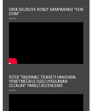
ORTA GELIRLIYE KONUT KAMPANYASI “YENI
EVIM”
İSTEB “TAŞINMAZ TICARETI HAKKINDA
YÖNETMELIKLE İLGILI UYGULANAN
CEZALAR” PANELI DÜZENLENDI