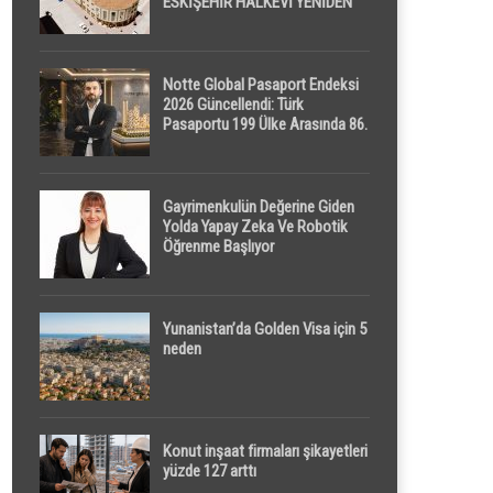
ESKİŞEHİR HALKEVİ YENİDEN
HAYAT BULUYOR
Notte Global Pasaport Endeksi
2026 Güncellendi: Türk
Pasaportu 199 Ülke Arasında 86.
Sırada
Gayrimenkulün Değerine Giden
Yolda Yapay Zeka Ve Robotik
Öğrenme Başlıyor
Yunanistan’da Golden Visa için 5
neden
Konut inşaat firmaları şikayetleri
yüzde 127 arttı