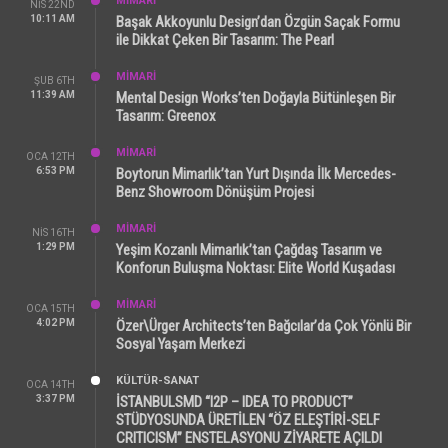
MİMARİ
NIS 22ND
10:11 AM
Başak Akkoyunlu Design’dan Özgün Saçak Formu
ile Dikkat Çeken Bir Tasarım: The Pearl
MİMARİ
ŞUB 6TH
11:39 AM
Mental Design Works’ten Doğayla Bütünleşen Bir
Tasarım: Greenox
MİMARİ
OCA 12TH
6:53 PM
Boytorun Mimarlık’tan Yurt Dışında İlk Mercedes-
Benz Showroom Dönüşüm Projesi
MİMARİ
NIS 16TH
1:29 PM
Yeşim Kozanlı Mimarlık’tan Çağdaş Tasarım ve
Konforun Buluşma Noktası: Elite World Kuşadası
MİMARİ
OCA 15TH
4:02 PM
Özer\Ürger Architects’ten Bağcılar’da Çok Yönlü Bir
Sosyal Yaşam Merkezi
KÜLTÜR-SANAT
OCA 14TH
3:37 PM
İSTANBULSMD “I2P – IDEA TO PRODUCT”
STÜDYOSUNDA ÜRETİLEN “ÖZ ELEŞTİRİ-SELF
CRITICISM” ENSTELASYONU ZİYARETE AÇILDI