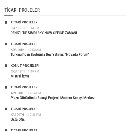
TICARI PROJELER
TİCARİ PROJELER
HAZ 12TH
5:14 PM
DENİZLİ’DE ŞİMDİ SKY NOW OFFICE ZAMANI
TİCARİ PROJELER
ARA 10TH
10:52 AM
Turkmall’dan Bodrum’a Dev Yatırım: “Novada Forum”
KONUT PROJELERI
OCA 12TH
1:39 PM
Mistral İzmir
TİCARİ PROJELER
ARA 10TH
12:14 PM
Plaza Görünümlü Sanayi Projesi: Modern Sanayi Merkezi
TİCARİ PROJELER
KAS 29TH
12:23 PM
Usta Ofis
TİCARİ PROJELER