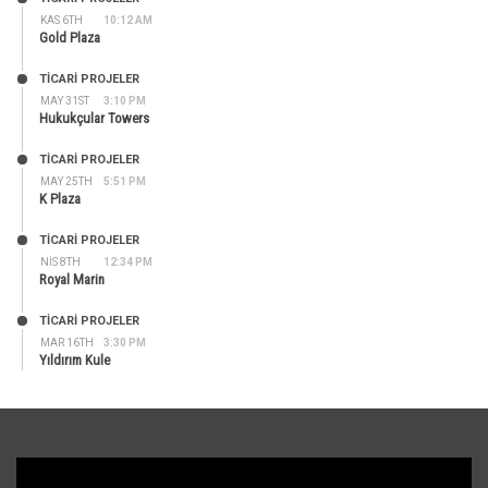
KAS 6TH
10:12 AM
Gold Plaza
TİCARİ PROJELER
MAY 31ST
3:10 PM
Hukukçular Towers
TİCARİ PROJELER
MAY 25TH
5:51 PM
K Plaza
TİCARİ PROJELER
NIS 8TH
12:34 PM
Royal Marin
TİCARİ PROJELER
MAR 16TH
3:30 PM
Yıldırım Kule