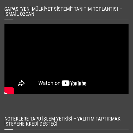
GAPAS “YENI MÜLKIYET SISTEMI” TANITIM TOPLANTISI –
İSMAIL ÖZCAN
NOTERLERE TAPU İŞLEM YETKISI – YALITIM TAPTIRMAK
İSTEYENE KREDI DESTEĞI