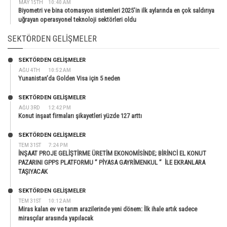
MAY 15TH
10:40 AM
Biyometri ve bina otomasyon sistemleri 2025’in ilk aylarında en çok saldırıya
uğrayan operasyonel teknoloji sektörleri oldu
SEKTÖRDEN GELIŞMELER
SEKTÖRDEN GELIŞMELER
AĞU 4TH
10:52 AM
Yunanistan’da Golden Visa için 5 neden
SEKTÖRDEN GELIŞMELER
AĞU 3RD
12:42 PM
Konut inşaat firmaları şikayetleri yüzde 127 arttı
SEKTÖRDEN GELIŞMELER
TEM 31ST
7:24 PM
İNŞAAT PROJE GELİŞTİRME ÜRETİM EKONOMİSİNDE; BİRİNCİ EL KONUT
PAZARINI GPPS PLATFORMU ” PİYASA GAYRİMENKUL ” İLE EKRANLARA
TAŞIYACAK
SEKTÖRDEN GELIŞMELER
TEM 31ST
10:12 AM
Miras kalan ev ve tarım arazilerinde yeni dönem: İlk ihale artık sadece
mirasçılar arasında yapılacak