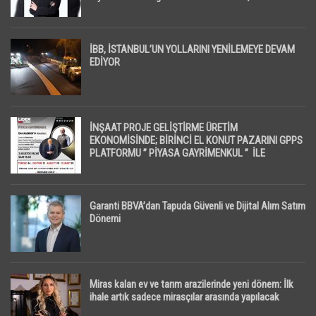
İpotekli Satışlarda Sınırlı Toparlanma Dikkat Çekti
İBB, İSTANBUL’UN YOLLARINI YENİLEMEYE DEVAM
EDİYOR
İNŞAAT PROJE GELİŞTİRME ÜRETİM
EKONOMİSİNDE; BİRİNCİ EL KONUT PAZARINI GPPS
PLATFORMU ” PİYASA GAYRİMENKUL ” İLE
EKRANLARA TAŞIYACAK
Garanti BBVA’dan Tapuda Güvenli ve Dijital Alım Satım
Dönemi
Miras kalan ev ve tarım arazilerinde yeni dönem: İlk
ihale artık sadece mirasçılar arasında yapılacak