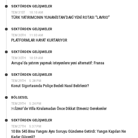
SEKTÖRDEN GELIŞMELER
TEM 31ST
10:10 AM
TÜRK YATIRIMCININ YUNANİSTAN’DAKİ YENİ ROTASI “LAVRIO”
SEKTÖRDEN GELIŞMELER
TEM 30TH
11:03 AM
PLATFORMLAR HAYAT KURTARIYOR
SEKTÖRDEN GELIŞMELER
TEM 30TH
10:59 AM
Avrupa’da yatırım yapmak isteyenlere yeni alternatif: Fransa
SEKTÖRDEN GELIŞMELER
TEM 29TH
5:28 PM
Konut Sigortasında Poliçe Bedeli Nasıl Belirlenir?
BÖLGESEL
TEM 29TH
5:24 PM
￼İzmir’de Villa Kiralamadan Önce Dikkat Etmeniz Gerekenler
SEKTÖRDEN GELIŞMELER
TEM 27TH
5:37 PM
10 Bin 545 Bina Yangını Aynı Soruyu Gündeme Getirdi: Yangın Kapıları Ne
Kadar Güvenli?