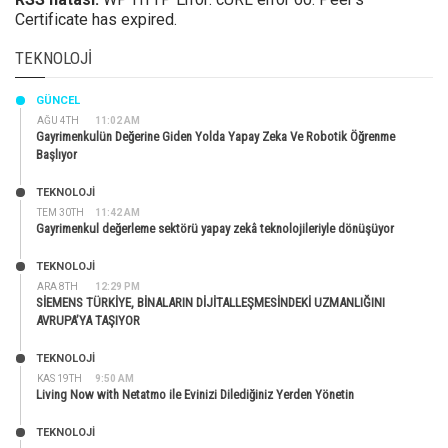
Certificate has expired.
TEKNOLOJI
GÜNCEL
AĞU 4TH
11:02 AM
Gayrimenkulün Değerine Giden Yolda Yapay Zeka Ve Robotik Öğrenme
Başlıyor
TEKNOLOJİ
TEM 30TH
11:42 AM
Gayrimenkul değerleme sektörü yapay zekâ teknolojileriyle dönüşüyor
TEKNOLOJİ
ARA 8TH
12:29 PM
SİEMENS TÜRKİYE, BİNALARIN DİJİTALLEŞMESİNDEKİ UZMANLIĞINI
AVRUPA’YA TAŞIYOR
TEKNOLOJİ
KAS 19TH
9:50 AM
Living Now with Netatmo ile Evinizi Dilediğiniz Yerden Yönetin
TEKNOLOJİ