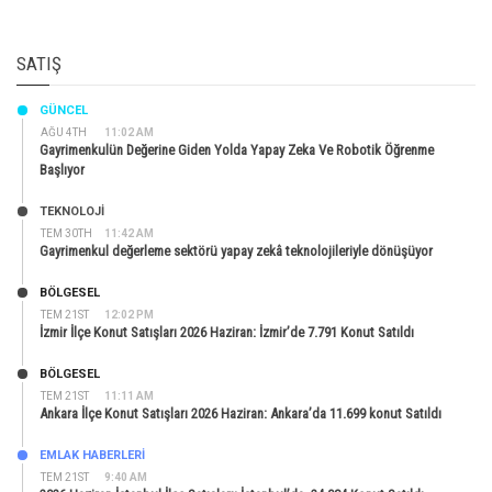
SATIŞ
GÜNCEL
AĞU 4TH
11:02 AM
Gayrimenkulün Değerine Giden Yolda Yapay Zeka Ve Robotik Öğrenme
Başlıyor
TEKNOLOJİ
TEM 30TH
11:42 AM
Gayrimenkul değerleme sektörü yapay zekâ teknolojileriyle dönüşüyor
BÖLGESEL
TEM 21ST
12:02 PM
İzmir İlçe Konut Satışları 2026 Haziran: İzmir’de 7.791 Konut Satıldı
BÖLGESEL
TEM 21ST
11:11 AM
Ankara İlçe Konut Satışları 2026 Haziran: Ankara’da 11.699 konut Satıldı
EMLAK HABERLERI
TEM 21ST
9:40 AM