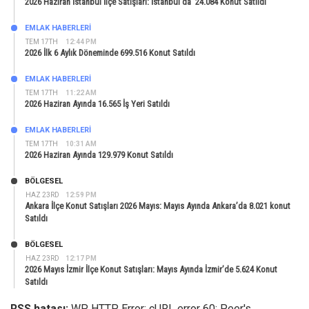
2026 Haziran İstanbul İlçe Satışları: İstanbul’da 24.084 Konut Satıldı
EMLAK HABERLERI
TEM 17TH
12:44 PM
2026 İlk 6 Aylık Döneminde 699.516 Konut Satıldı
EMLAK HABERLERI
TEM 17TH
11:22 AM
2026 Haziran Ayında 16.565 İş Yeri Satıldı
EMLAK HABERLERI
TEM 17TH
10:31 AM
2026 Haziran Ayında 129.979 Konut Satıldı
BÖLGESEL
HAZ 23RD
12:59 PM
Ankara İlçe Konut Satışları 2026 Mayıs: Mayıs Ayında Ankara’da 8.021 konut
Satıldı
BÖLGESEL
HAZ 23RD
12:17 PM
2026 Mayıs İzmir İlçe Konut Satışları: Mayıs Ayında İzmir’de 5.624 Konut
Satıldı
RSS hatası:
WP HTTP Error: cURL error 60: Peer's