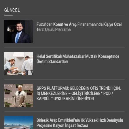
GÜNCEL
Fuzul’den Konut ve Araç Finansmanında Kişiye Özel
Terzi Usulü Planlama
Helal Sertifikalı Muhafazakar Mutfak Konseptinde
Üretim Standartları
GPPS PLATFORMU; GELECEĞİN OFİS TRENDİ İÇİN,
İŞ MERKEZLERİNE – GELİŞTİRİCİLERE ” POD /
KAPSÜL ” UYKU KABİNİ ÖNERİYOR
Birleşik Arap Emirlikleri’nin İlk Yüksek Hızlı Demiryolu
Projesine Kalyon İnşaat İmzası