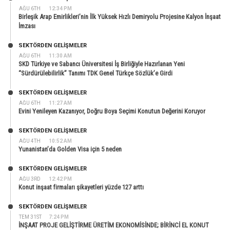
AĞU 6TH
12:34 PM
Birleşik Arap Emirlikleri’nin İlk Yüksek Hızlı Demiryolu Projesine Kalyon İnşaat
İmzası
SEKTÖRDEN GELIŞMELER
AĞU 6TH
11:30 AM
SKD Türkiye ve Sabancı Üniversitesi İş Birliğiyle Hazırlanan Yeni
“Sürdürülebilirlik” Tanımı TDK Genel Türkçe Sözlük’e Girdi
SEKTÖRDEN GELIŞMELER
AĞU 6TH
11:27 AM
Evini Yenileyen Kazanıyor, Doğru Boya Seçimi Konutun Değerini Koruyor
SEKTÖRDEN GELIŞMELER
AĞU 4TH
10:52 AM
Yunanistan’da Golden Visa için 5 neden
SEKTÖRDEN GELIŞMELER
AĞU 3RD
12:42 PM
Konut inşaat firmaları şikayetleri yüzde 127 arttı
SEKTÖRDEN GELIŞMELER
TEM 31ST
7:24 PM
İNŞAAT PROJE GELİŞTİRME ÜRETİM EKONOMİSİNDE; BİRİNCİ EL KONUT