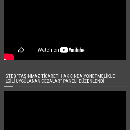
İSTEB “TAŞINMAZ TICARETI HAKKINDA YÖNETMELIKLE
İLGILI UYGULANAN CEZALAR” PANELI DÜZENLENDI