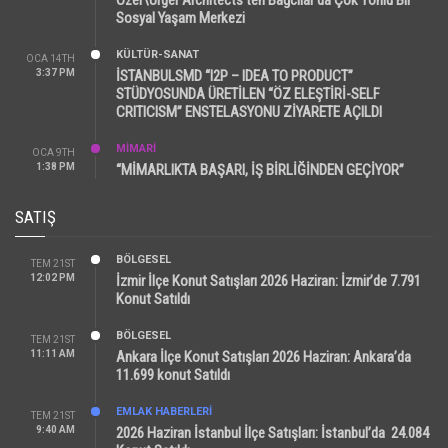
Sosyal Yaşam Merkezi
KÜLTÜR-SANAT
OCA 14TH
3:37 PM
İSTANBULSMD “I2P – IDEA TO PRODUCT”
STÜDYOSUNDA ÜRETİLEN “ÖZ ELEŞTİRİ-SELF
CRITICISM” ENSTELASYONU ZİYARETE AÇILDI
MİMARİ
OCA 9TH
1:38 PM
“MİMARLIKTA BAŞARI, İŞ BİRLİĞİNDEN GEÇİYOR”
SATIŞ
BÖLGESEL
TEM 21ST
12:02 PM
İzmir İlçe Konut Satışları 2026 Haziran: İzmir’de 7.791
Konut Satıldı
BÖLGESEL
TEM 21ST
11:11 AM
Ankara İlçe Konut Satışları 2026 Haziran: Ankara’da
11.699 konut Satıldı
EMLAK HABERLERI
TEM 21ST
9:40 AM
2026 Haziran İstanbul İlçe Satışları: İstanbul’da 24.084