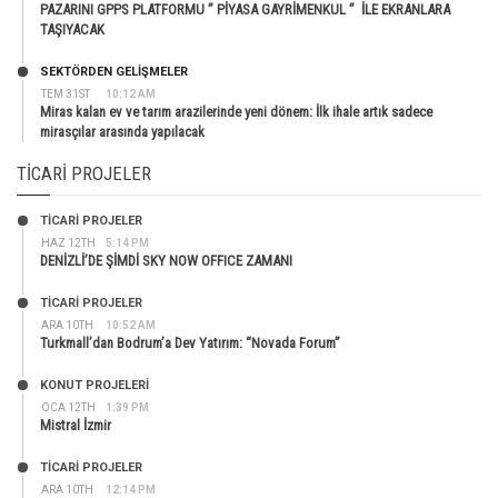
PAZARINI GPPS PLATFORMU ” PİYASA GAYRİMENKUL ” İLE EKRANLARA
TAŞIYACAK
SEKTÖRDEN GELIŞMELER
TEM 31ST
10:12 AM
Miras kalan ev ve tarım arazilerinde yeni dönem: İlk ihale artık sadece
mirasçılar arasında yapılacak
TICARI PROJELER
TİCARİ PROJELER
HAZ 12TH
5:14 PM
DENİZLİ’DE ŞİMDİ SKY NOW OFFICE ZAMANI
TİCARİ PROJELER
ARA 10TH
10:52 AM
Turkmall’dan Bodrum’a Dev Yatırım: “Novada Forum”
KONUT PROJELERI
OCA 12TH
1:39 PM
Mistral İzmir
TİCARİ PROJELER
ARA 10TH
12:14 PM