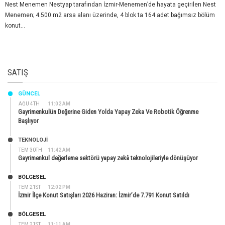
Nest Menemen Nestyap tarafından İzmir-Menemen’de hayata geçirilen Nest
Menemen; 4.500 m2 arsa alanı üzerinde, 4 blok ta 164 adet bağımsız bölüm
konut...
SATIŞ
GÜNCEL
AĞU 4TH
11:02 AM
Gayrimenkulün Değerine Giden Yolda Yapay Zeka Ve Robotik Öğrenme
Başlıyor
TEKNOLOJİ
TEM 30TH
11:42 AM
Gayrimenkul değerleme sektörü yapay zekâ teknolojileriyle dönüşüyor
BÖLGESEL
TEM 21ST
12:02 PM
İzmir İlçe Konut Satışları 2026 Haziran: İzmir’de 7.791 Konut Satıldı
BÖLGESEL
TEM 21ST
11:11 AM