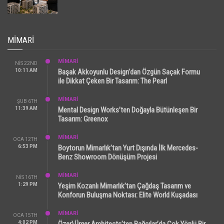
MIMARI
MİMARİ
NIS 22ND
10:11 AM
Başak Akkoyunlu Design’dan Özgün Saçak Formu
ile Dikkat Çeken Bir Tasarım: The Pearl
MİMARİ
ŞUB 6TH
11:39 AM
Mental Design Works’ten Doğayla Bütünleşen Bir
Tasarım: Greenox
MİMARİ
OCA 12TH
6:53 PM
Boytorun Mimarlık’tan Yurt Dışında İlk Mercedes-
Benz Showroom Dönüşüm Projesi
MİMARİ
NIS 16TH
1:29 PM
Yeşim Kozanlı Mimarlık’tan Çağdaş Tasarım ve
Konforun Buluşma Noktası: Elite World Kuşadası
MİMARİ
OCA 15TH
4:02 PM
Özer\Ürger Architects’ten Bağcılar’da Çok Yönlü Bir