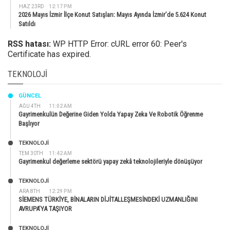
HAZ 23RD
12:17 PM
2026 Mayıs İzmir İlçe Konut Satışları: Mayıs Ayında İzmir’de 5.624 Konut
Satıldı
RSS hatası:
WP HTTP Error: cURL error 60: Peer's
Certificate has expired.
TEKNOLOJI
GÜNCEL
AĞU 4TH
11:02 AM
Gayrimenkulün Değerine Giden Yolda Yapay Zeka Ve Robotik Öğrenme
Başlıyor
TEKNOLOJİ
TEM 30TH
11:42 AM
Gayrimenkul değerleme sektörü yapay zekâ teknolojileriyle dönüşüyor
TEKNOLOJİ
ARA 8TH
12:29 PM
SİEMENS TÜRKİYE, BİNALARIN DİJİTALLEŞMESİNDEKİ UZMANLIĞINI
AVRUPA’YA TAŞIYOR
TEKNOLOJİ