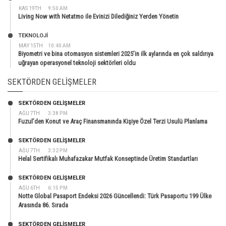
KAS 19TH
9:50 AM
Living Now with Netatmo ile Evinizi Dilediğiniz Yerden Yönetin
TEKNOLOJİ
MAY 15TH
10:40 AM
Biyometri ve bina otomasyon sistemleri 2025’in ilk aylarında en çok saldırıya
uğrayan operasyonel teknoloji sektörleri oldu
SEKTÖRDEN GELIŞMELER
SEKTÖRDEN GELIŞMELER
AĞU 7TH
3:38 PM
Fuzul’den Konut ve Araç Finansmanında Kişiye Özel Terzi Usulü Planlama
SEKTÖRDEN GELIŞMELER
AĞU 7TH
3:32 PM
Helal Sertifikalı Muhafazakar Mutfak Konseptinde Üretim Standartları
SEKTÖRDEN GELIŞMELER
AĞU 6TH
6:15 PM
Notte Global Pasaport Endeksi 2026 Güncellendi: Türk Pasaportu 199 Ülke
Arasında 86. Sırada
SEKTÖRDEN GELIŞMELER