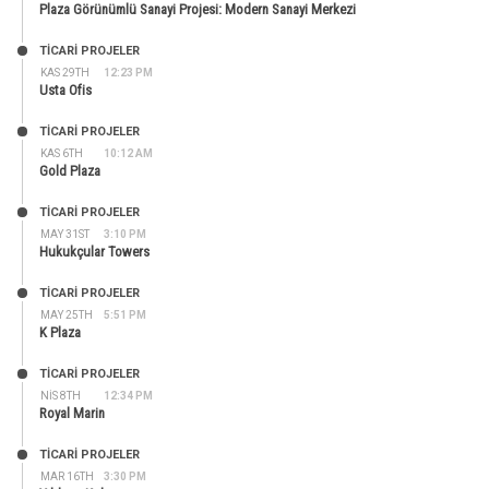
Plaza Görünümlü Sanayi Projesi: Modern Sanayi Merkezi
TİCARİ PROJELER
KAS 29TH
12:23 PM
Usta Ofis
TİCARİ PROJELER
KAS 6TH
10:12 AM
Gold Plaza
TİCARİ PROJELER
MAY 31ST
3:10 PM
Hukukçular Towers
TİCARİ PROJELER
MAY 25TH
5:51 PM
K Plaza
TİCARİ PROJELER
NIS 8TH
12:34 PM
Royal Marin
TİCARİ PROJELER
MAR 16TH
3:30 PM