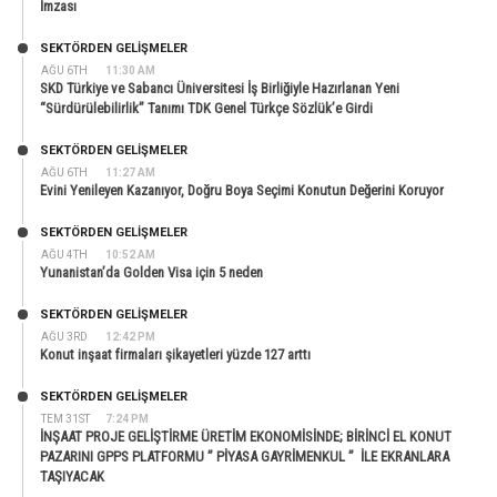
İmzası
SEKTÖRDEN GELIŞMELER
AĞU 6TH
11:30 AM
SKD Türkiye ve Sabancı Üniversitesi İş Birliğiyle Hazırlanan Yeni
“Sürdürülebilirlik” Tanımı TDK Genel Türkçe Sözlük’e Girdi
SEKTÖRDEN GELIŞMELER
AĞU 6TH
11:27 AM
Evini Yenileyen Kazanıyor, Doğru Boya Seçimi Konutun Değerini Koruyor
SEKTÖRDEN GELIŞMELER
AĞU 4TH
10:52 AM
Yunanistan’da Golden Visa için 5 neden
SEKTÖRDEN GELIŞMELER
AĞU 3RD
12:42 PM
Konut inşaat firmaları şikayetleri yüzde 127 arttı
SEKTÖRDEN GELIŞMELER
TEM 31ST
7:24 PM
İNŞAAT PROJE GELİŞTİRME ÜRETİM EKONOMİSİNDE; BİRİNCİ EL KONUT
PAZARINI GPPS PLATFORMU ” PİYASA GAYRİMENKUL ” İLE EKRANLARA
TAŞIYACAK