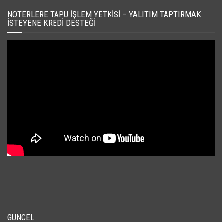
NOTERLERE TAPU İŞLEM YETKISI – YALITIM TAPTIRMAK
İSTEYENE KREDI DESTEĞI
GÜNCEL