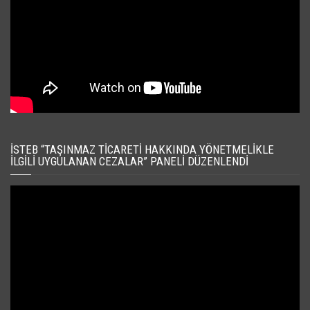
İSTEB “TAŞINMAZ TICARETI HAKKINDA YÖNETMELIKLE
İLGILI UYGULANAN CEZALAR” PANELI DÜZENLENDI