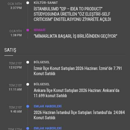
KÜLTÜR-SANAT
OCA 14TH
3:37 PM
İSTANBULSMD “I2P – IDEA TO PRODUCT”
STÜDYOSUNDA ÜRETİLEN “ÖZ ELEŞTİRİ-SELF
CRITICISM” ENSTELASYONU ZİYARETE AÇILDI
MİMARİ
OCA 9TH
1:38 PM
“MİMARLIKTA BAŞARI, İŞ BİRLİĞİNDEN GEÇİYOR”
SATIŞ
BÖLGESEL
TEM 21ST
12:02 PM
İzmir İlçe Konut Satışları 2026 Haziran: İzmir’de 7.791
Konut Satıldı
BÖLGESEL
TEM 21ST
11:11 AM
Ankara İlçe Konut Satışları 2026 Haziran: Ankara’da
11.699 konut Satıldı
EMLAK HABERLERI
TEM 21ST
9:40 AM
2026 Haziran İstanbul İlçe Satışları: İstanbul’da 24.084
Konut Satıldı
EMLAK HABERLERI
TEM 17TH