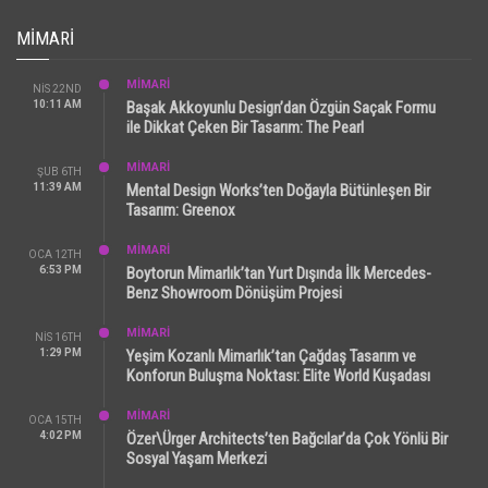
MIMARI
MİMARİ
NIS 22ND
10:11 AM
Başak Akkoyunlu Design’dan Özgün Saçak Formu
ile Dikkat Çeken Bir Tasarım: The Pearl
MİMARİ
ŞUB 6TH
11:39 AM
Mental Design Works’ten Doğayla Bütünleşen Bir
Tasarım: Greenox
MİMARİ
OCA 12TH
6:53 PM
Boytorun Mimarlık’tan Yurt Dışında İlk Mercedes-
Benz Showroom Dönüşüm Projesi
MİMARİ
NIS 16TH
1:29 PM
Yeşim Kozanlı Mimarlık’tan Çağdaş Tasarım ve
Konforun Buluşma Noktası: Elite World Kuşadası
MİMARİ
OCA 15TH
4:02 PM
Özer\Ürger Architects’ten Bağcılar’da Çok Yönlü Bir
Sosyal Yaşam Merkezi