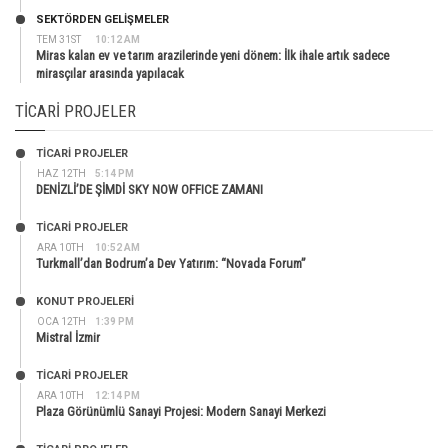
SEKTÖRDEN GELIŞMELER
TEM 31ST
10:12 AM
Miras kalan ev ve tarım arazilerinde yeni dönem: İlk ihale artık sadece
mirasçılar arasında yapılacak
TICARI PROJELER
TİCARİ PROJELER
HAZ 12TH
5:14 PM
DENİZLİ’DE ŞİMDİ SKY NOW OFFICE ZAMANI
TİCARİ PROJELER
ARA 10TH
10:52 AM
Turkmall’dan Bodrum’a Dev Yatırım: “Novada Forum”
KONUT PROJELERI
OCA 12TH
1:39 PM
Mistral İzmir
TİCARİ PROJELER
ARA 10TH
12:14 PM
Plaza Görünümlü Sanayi Projesi: Modern Sanayi Merkezi