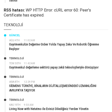
Satıldı
RSS hatası:
WP HTTP Error: cURL error 60: Peer's
Certificate has expired.
TEKNOLOJI
GÜNCEL
AĞU 4TH
11:02 AM
Gayrimenkulün Değerine Giden Yolda Yapay Zeka Ve Robotik Öğrenme
Başlıyor
TEKNOLOJİ
TEM 30TH
11:42 AM
Gayrimenkul değerleme sektörü yapay zekâ teknolojileriyle dönüşüyor
TEKNOLOJİ
ARA 8TH
12:29 PM
SİEMENS TÜRKİYE, BİNALARIN DİJİTALLEŞMESİNDEKİ UZMANLIĞINI
AVRUPA’YA TAŞIYOR
TEKNOLOJİ
KAS 19TH
9:50 AM
Living Now with Netatmo ile Evinizi Dilediğiniz Yerden Yönetin