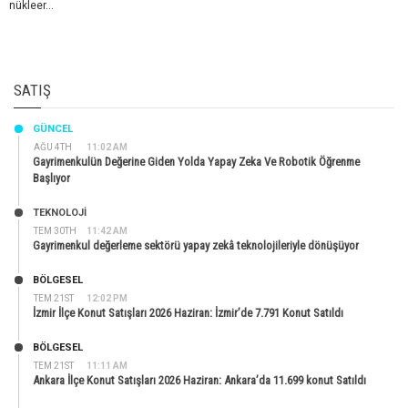
nükleer...
SATIŞ
GÜNCEL
AĞU 4TH
11:02 AM
Gayrimenkulün Değerine Giden Yolda Yapay Zeka Ve Robotik Öğrenme
Başlıyor
TEKNOLOJİ
TEM 30TH
11:42 AM
Gayrimenkul değerleme sektörü yapay zekâ teknolojileriyle dönüşüyor
BÖLGESEL
TEM 21ST
12:02 PM
İzmir İlçe Konut Satışları 2026 Haziran: İzmir’de 7.791 Konut Satıldı
BÖLGESEL
TEM 21ST
11:11 AM
Ankara İlçe Konut Satışları 2026 Haziran: Ankara’da 11.699 konut Satıldı