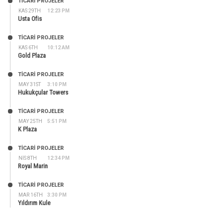
TİCARİ PROJELER
KAS 29TH
12:23 PM
Usta Ofis
TİCARİ PROJELER
KAS 6TH
10:12 AM
Gold Plaza
TİCARİ PROJELER
MAY 31ST
3:10 PM
Hukukçular Towers
TİCARİ PROJELER
MAY 25TH
5:51 PM
K Plaza
TİCARİ PROJELER
NIS 8TH
12:34 PM
Royal Marin
TİCARİ PROJELER
MAR 16TH
3:30 PM
Yıldırım Kule