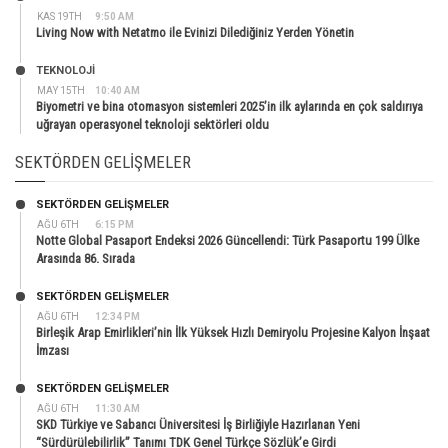
KAS 19TH
9:50 AM
Living Now with Netatmo ile Evinizi Dilediğiniz Yerden Yönetin
TEKNOLOJİ
MAY 15TH
10:40 AM
Biyometri ve bina otomasyon sistemleri 2025’in ilk aylarında en çok saldırıya
uğrayan operasyonel teknoloji sektörleri oldu
SEKTÖRDEN GELIŞMELER
SEKTÖRDEN GELIŞMELER
AĞU 6TH
6:15 PM
Notte Global Pasaport Endeksi 2026 Güncellendi: Türk Pasaportu 199 Ülke
Arasında 86. Sırada
SEKTÖRDEN GELIŞMELER
AĞU 6TH
12:34 PM
Birleşik Arap Emirlikleri’nin İlk Yüksek Hızlı Demiryolu Projesine Kalyon İnşaat
İmzası
SEKTÖRDEN GELIŞMELER
AĞU 6TH
11:30 AM
SKD Türkiye ve Sabancı Üniversitesi İş Birliğiyle Hazırlanan Yeni
“Sürdürülebilirlik” Tanımı TDK Genel Türkçe Sözlük’e Girdi