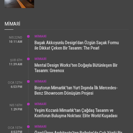
MIMARI
MİMARİ
NIS 22ND
10:11 AM
Başak Akkoyunlu Design’dan Özgün Saçak Formu
ile Dikkat Çeken Bir Tasarım: The Pearl
MİMARİ
ŞUB 6TH
11:39 AM
Mental Design Works’ten Doğayla Bütünleşen Bir
Tasarım: Greenox
MİMARİ
OCA 12TH
6:53 PM
Boytorun Mimarlık’tan Yurt Dışında İlk Mercedes-
Benz Showroom Dönüşüm Projesi
MİMARİ
NIS 16TH
1:29 PM
Yeşim Kozanlı Mimarlık’tan Çağdaş Tasarım ve
Konforun Buluşma Noktası: Elite World Kuşadası
MİMARİ
OCA 15TH
4:02 PM
Özer\Ürger Architects’ten Bağcılar’da Çok Yönlü Bir