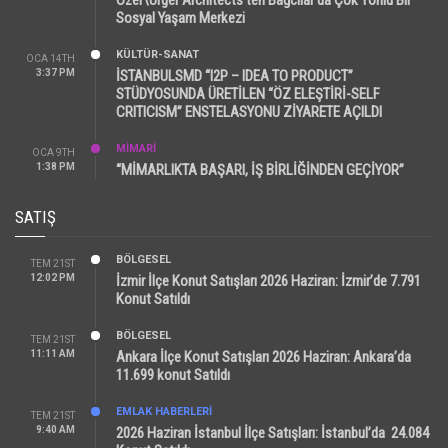
Sosyal Yaşam Merkezi
KÜLTÜR-SANAT
OCA 14TH
3:37 PM
İSTANBULSMD “I2P – IDEA TO PRODUCT”
STÜDYOSUNDA ÜRETİLEN “ÖZ ELEŞTİRİ-SELF
CRITICISM” ENSTELASYONU ZİYARETE AÇILDI
MİMARİ
OCA 9TH
1:38 PM
“MİMARLIKTA BAŞARI, İŞ BİRLİĞİNDEN GEÇİYOR”
SATIŞ
BÖLGESEL
TEM 21ST
12:02 PM
İzmir İlçe Konut Satışları 2026 Haziran: İzmir’de 7.791
Konut Satıldı
BÖLGESEL
TEM 21ST
11:11 AM
Ankara İlçe Konut Satışları 2026 Haziran: Ankara’da
11.699 konut Satıldı
EMLAK HABERLERI
TEM 21ST
9:40 AM
2026 Haziran İstanbul İlçe Satışları: İstanbul’da 24.084