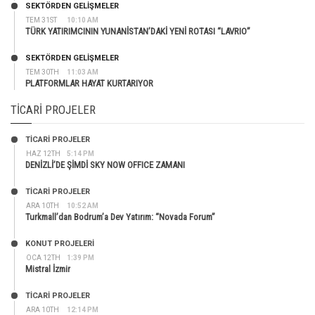
SEKTÖRDEN GELIŞMELER
TEM 31ST
10:10 AM
TÜRK YATIRIMCININ YUNANİSTAN’DAKİ YENİ ROTASI “LAVRIO”
SEKTÖRDEN GELIŞMELER
TEM 30TH
11:03 AM
PLATFORMLAR HAYAT KURTARIYOR
TICARI PROJELER
TİCARİ PROJELER
HAZ 12TH
5:14 PM
DENİZLİ’DE ŞİMDİ SKY NOW OFFICE ZAMANI
TİCARİ PROJELER
ARA 10TH
10:52 AM
Turkmall’dan Bodrum’a Dev Yatırım: “Novada Forum”
KONUT PROJELERI
OCA 12TH
1:39 PM
Mistral İzmir
TİCARİ PROJELER
ARA 10TH
12:14 PM