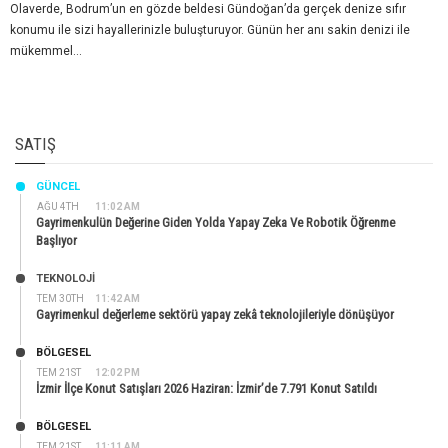
Olaverde, Bodrum’un en gözde beldesi Gündoğan’da gerçek denize sıfır
konumu ile sizi hayallerinizle buluşturuyor. Günün her anı sakin denizi ile
mükemmel...
SATIŞ
GÜNCEL
AĞU 4TH
11:02 AM
Gayrimenkulün Değerine Giden Yolda Yapay Zeka Ve Robotik Öğrenme
Başlıyor
TEKNOLOJİ
TEM 30TH
11:42 AM
Gayrimenkul değerleme sektörü yapay zekâ teknolojileriyle dönüşüyor
BÖLGESEL
TEM 21ST
12:02 PM
İzmir İlçe Konut Satışları 2026 Haziran: İzmir’de 7.791 Konut Satıldı
BÖLGESEL
TEM 21ST
11:11 AM