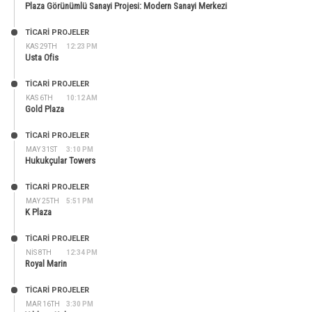
Plaza Görünümlü Sanayi Projesi: Modern Sanayi Merkezi
TİCARİ PROJELER
KAS 29TH
12:23 PM
Usta Ofis
TİCARİ PROJELER
KAS 6TH
10:12 AM
Gold Plaza
TİCARİ PROJELER
MAY 31ST
3:10 PM
Hukukçular Towers
TİCARİ PROJELER
MAY 25TH
5:51 PM
K Plaza
TİCARİ PROJELER
NIS 8TH
12:34 PM
Royal Marin
TİCARİ PROJELER
MAR 16TH
3:30 PM