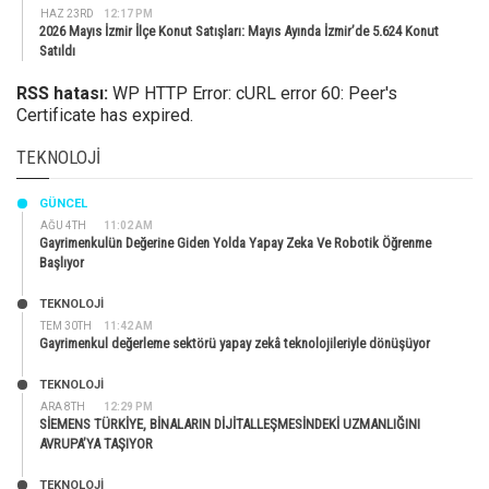
HAZ 23RD
12:17 PM
2026 Mayıs İzmir İlçe Konut Satışları: Mayıs Ayında İzmir’de 5.624 Konut
Satıldı
RSS hatası:
WP HTTP Error: cURL error 60: Peer's
Certificate has expired.
TEKNOLOJI
GÜNCEL
AĞU 4TH
11:02 AM
Gayrimenkulün Değerine Giden Yolda Yapay Zeka Ve Robotik Öğrenme
Başlıyor
TEKNOLOJİ
TEM 30TH
11:42 AM
Gayrimenkul değerleme sektörü yapay zekâ teknolojileriyle dönüşüyor
TEKNOLOJİ
ARA 8TH
12:29 PM
SİEMENS TÜRKİYE, BİNALARIN DİJİTALLEŞMESİNDEKİ UZMANLIĞINI
AVRUPA’YA TAŞIYOR
TEKNOLOJİ