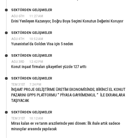
SEKTÖRDEN GELIŞMELER
AĞU 6TH
11:27 AM
Evini Yenileyen Kazanıyor, Doğru Boya Seçimi Konutun Değerini Koruyor
SEKTÖRDEN GELIŞMELER
AĞU 4TH
10:52 AM
Yunanistan’da Golden Visa için 5 neden
SEKTÖRDEN GELIŞMELER
AĞU 3RD
12:42 PM
Konut inşaat firmaları şikayetleri yüzde 127 arttı
SEKTÖRDEN GELIŞMELER
TEM 31ST
7:24 PM
İNŞAAT PROJE GELİŞTİRME ÜRETİM EKONOMİSİNDE; BİRİNCİ EL KONUT
PAZARINI GPPS PLATFORMU ” PİYASA GAYRİMENKUL ” İLE EKRANLARA
TAŞIYACAK
SEKTÖRDEN GELIŞMELER
TEM 31ST
10:12 AM
Miras kalan ev ve tarım arazilerinde yeni dönem: İlk ihale artık sadece
mirasçılar arasında yapılacak