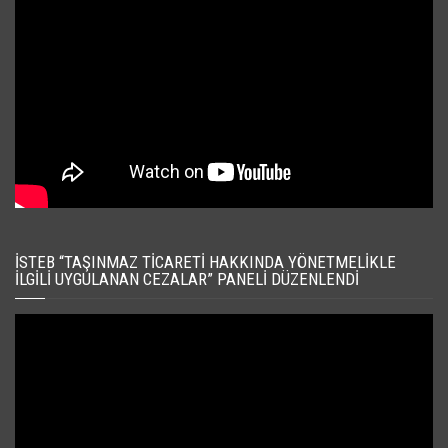
İSTEB “TAŞINMAZ TICARETI HAKKINDA YÖNETMELIKLE
İLGILI UYGULANAN CEZALAR” PANELI DÜZENLENDI