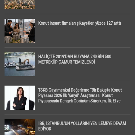
Konut inşaat firmaları şikayetleri yüzde 127 arttı
HALİÇ’TE 2019’DAN BU YANA 240 BİN 500
METREKÜP ÇAMUR TEMİZLENDİ
TSKB Gayrimenkul Değerleme “Bir Bakışta Konut
Piyasası 2026 İlk Yarıyıl” Araştırması: Konut
Piyasasında Dengeli Görünüm Sürerken, İlk El ve
İpotekli Satışlarda Sınırlı Toparlanma Dikkat Çekti
İBB, İSTANBUL’UN YOLLARINI YENİLEMEYE DEVAM
EDİYOR