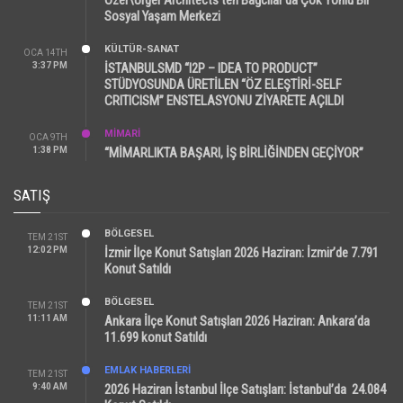
Sosyal Yaşam Merkezi
KÜLTÜR-SANAT
OCA 14TH
3:37 PM
İSTANBULSMD “I2P – IDEA TO PRODUCT”
STÜDYOSUNDA ÜRETİLEN “ÖZ ELEŞTİRİ-SELF
CRITICISM” ENSTELASYONU ZİYARETE AÇILDI
MİMARİ
OCA 9TH
1:38 PM
“MİMARLIKTA BAŞARI, İŞ BİRLİĞİNDEN GEÇİYOR”
SATIŞ
BÖLGESEL
TEM 21ST
12:02 PM
İzmir İlçe Konut Satışları 2026 Haziran: İzmir’de 7.791
Konut Satıldı
BÖLGESEL
TEM 21ST
11:11 AM
Ankara İlçe Konut Satışları 2026 Haziran: Ankara’da
11.699 konut Satıldı
EMLAK HABERLERI
TEM 21ST
9:40 AM
2026 Haziran İstanbul İlçe Satışları: İstanbul’da 24.084