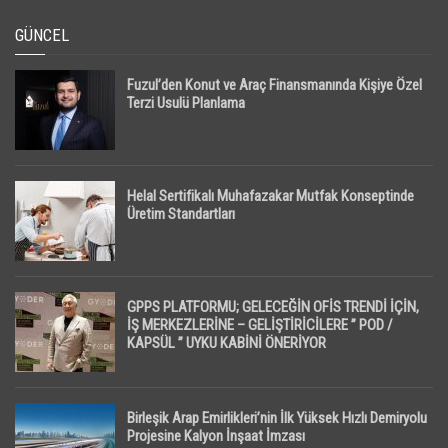
GÜNCEL
Fuzul’den Konut ve Araç Finansmanında Kişiye Özel
Terzi Usulü Planlama
Helal Sertifikalı Muhafazakar Mutfak Konseptinde
Üretim Standartları
GPPS PLATFORMU; GELECEĞİN OFİS TRENDİ İÇİN,
İŞ MERKEZLERİNE – GELİŞTİRİCİLERE ” POD /
KAPSÜL ” UYKU KABİNİ ÖNERİYOR
Birleşik Arap Emirlikleri’nin İlk Yüksek Hızlı Demiryolu
Projesine Kalyon İnşaat İmzası