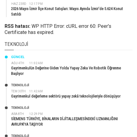
HAZ 23RD
12:17 PM
2026 Mayıs İzmir İlçe Konut Satışları: Mayıs Ayında İzmir’de 5.624 Konut
Satıldı
RSS hatası:
WP HTTP Error: cURL error 60: Peer's
Certificate has expired.
TEKNOLOJI
GÜNCEL
AĞU 4TH
11:02 AM
Gayrimenkulün Değerine Giden Yolda Yapay Zeka Ve Robotik Öğrenme
Başlıyor
TEKNOLOJİ
TEM 30TH
11:42 AM
Gayrimenkul değerleme sektörü yapay zekâ teknolojileriyle dönüşüyor
TEKNOLOJİ
ARA 8TH
12:29 PM
SİEMENS TÜRKİYE, BİNALARIN DİJİTALLEŞMESİNDEKİ UZMANLIĞINI
AVRUPA’YA TAŞIYOR
TEKNOLOJİ