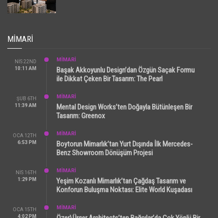
MIMARI
MİMARİ
NIS 22ND
10:11 AM
Başak Akkoyunlu Design’dan Özgün Saçak Formu
ile Dikkat Çeken Bir Tasarım: The Pearl
MİMARİ
ŞUB 6TH
11:39 AM
Mental Design Works’ten Doğayla Bütünleşen Bir
Tasarım: Greenox
MİMARİ
OCA 12TH
6:53 PM
Boytorun Mimarlık’tan Yurt Dışında İlk Mercedes-
Benz Showroom Dönüşüm Projesi
MİMARİ
NIS 16TH
1:29 PM
Yeşim Kozanlı Mimarlık’tan Çağdaş Tasarım ve
Konforun Buluşma Noktası: Elite World Kuşadası
MİMARİ
OCA 15TH
4:02 PM
Özer\Ürger Architects’ten Bağcılar’da Çok Yönlü Bir