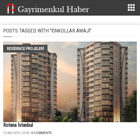
POSTS TAGGED WITH "ÖNKOLLAR AWAJI"
RESIDENCE PROJELERI
Rotana İstanbul
OCAK 26TH, 2018 |
0 COMMENTS