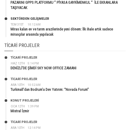
PAZARINI GPPS PLATFORMU ” PİYASA GAYRİMENKUL ” İLE EKRANLARA
TAŞIYACAK
SEKTÖRDEN GELIŞMELER
TEM 31ST
10:12 AM
Miras kalan ev ve tarım arazilerinde yeni dönem: İlk ihale artık sadece
mirasçılar arasında yapılacak
TICARI PROJELER
TİCARİ PROJELER
HAZ 12TH
5:14 PM
DENİZLİ’DE ŞİMDİ SKY NOW OFFICE ZAMANI
TİCARİ PROJELER
ARA 10TH
10:52 AM
Turkmall’dan Bodrum’a Dev Yatırım: “Novada Forum”
KONUT PROJELERI
OCA 12TH
1:39 PM
Mistral İzmir
TİCARİ PROJELER
ARA 10TH
12:14 PM