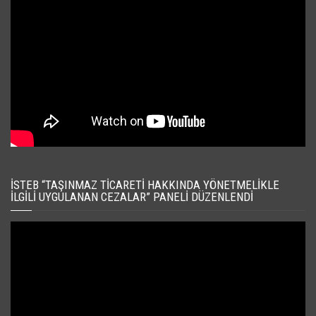
İSTEB “TAŞINMAZ TICARETI HAKKINDA YÖNETMELIKLE
İLGILI UYGULANAN CEZALAR” PANELI DÜZENLENDI