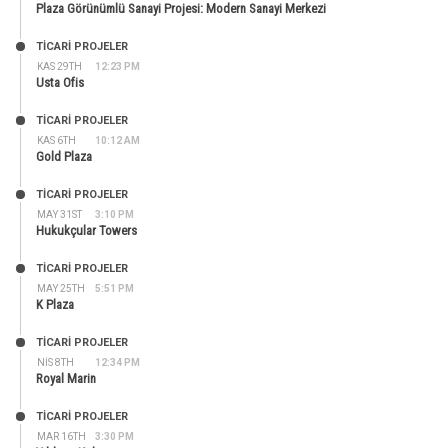
Plaza Görünümlü Sanayi Projesi: Modern Sanayi Merkezi
TİCARİ PROJELER
KAS 29TH
12:23 PM
Usta Ofis
TİCARİ PROJELER
KAS 6TH
10:12 AM
Gold Plaza
TİCARİ PROJELER
MAY 31ST
3:10 PM
Hukukçular Towers
TİCARİ PROJELER
MAY 25TH
5:51 PM
K Plaza
TİCARİ PROJELER
NIS 8TH
12:34 PM
Royal Marin
TİCARİ PROJELER
MAR 16TH
3:30 PM