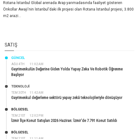
Rotana İstanbul Global arenada Arap yarımadasında faaliyet gösteren
Önkollar Awaji'nin İstanbul'daki ilk projesi olan Rotana İstanbul projesi, 3.800
m2 arazi...
SATIŞ
GÜNCEL
AĞU 4TH
11:02 AM
Gayrimenkulün Değerine Giden Yolda Yapay Zeka Ve Robotik Öğrenme
Başlıyor
TEKNOLOJİ
TEM 30TH
11:42 AM
Gayrimenkul değerleme sektörü yapay zekâ teknolojileriyle dönüşüyor
BÖLGESEL
TEM 21ST
12:02 PM
İzmir İlçe Konut Satışları 2026 Haziran: İzmir’de 7.791 Konut Satıldı
BÖLGESEL
TEM 21ST
11:11 AM