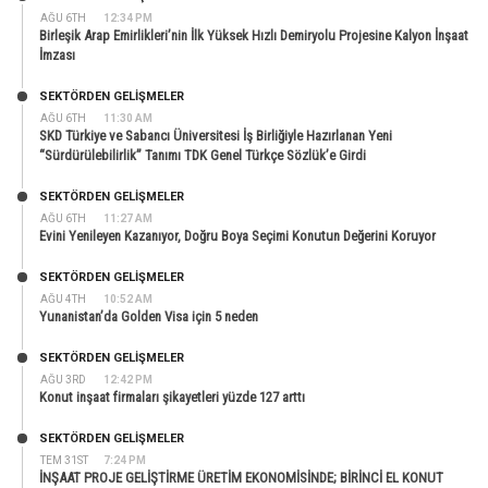
AĞU 6TH
12:34 PM
Birleşik Arap Emirlikleri’nin İlk Yüksek Hızlı Demiryolu Projesine Kalyon İnşaat
İmzası
SEKTÖRDEN GELIŞMELER
AĞU 6TH
11:30 AM
SKD Türkiye ve Sabancı Üniversitesi İş Birliğiyle Hazırlanan Yeni
“Sürdürülebilirlik” Tanımı TDK Genel Türkçe Sözlük’e Girdi
SEKTÖRDEN GELIŞMELER
AĞU 6TH
11:27 AM
Evini Yenileyen Kazanıyor, Doğru Boya Seçimi Konutun Değerini Koruyor
SEKTÖRDEN GELIŞMELER
AĞU 4TH
10:52 AM
Yunanistan’da Golden Visa için 5 neden
SEKTÖRDEN GELIŞMELER
AĞU 3RD
12:42 PM
Konut inşaat firmaları şikayetleri yüzde 127 arttı
SEKTÖRDEN GELIŞMELER
TEM 31ST
7:24 PM
İNŞAAT PROJE GELİŞTİRME ÜRETİM EKONOMİSİNDE; BİRİNCİ EL KONUT