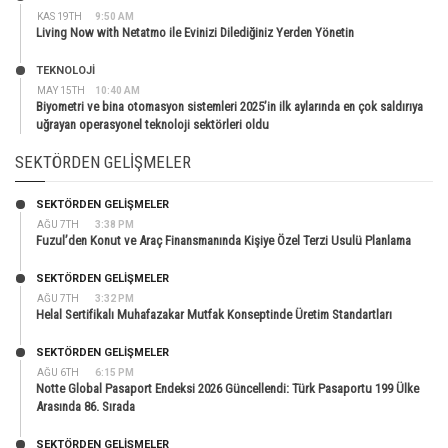
KAS 19TH
9:50 AM
Living Now with Netatmo ile Evinizi Dilediğiniz Yerden Yönetin
TEKNOLOJİ
MAY 15TH
10:40 AM
Biyometri ve bina otomasyon sistemleri 2025’in ilk aylarında en çok saldırıya
uğrayan operasyonel teknoloji sektörleri oldu
SEKTÖRDEN GELIŞMELER
SEKTÖRDEN GELIŞMELER
AĞU 7TH
3:38 PM
Fuzul’den Konut ve Araç Finansmanında Kişiye Özel Terzi Usulü Planlama
SEKTÖRDEN GELIŞMELER
AĞU 7TH
3:32 PM
Helal Sertifikalı Muhafazakar Mutfak Konseptinde Üretim Standartları
SEKTÖRDEN GELIŞMELER
AĞU 6TH
6:15 PM
Notte Global Pasaport Endeksi 2026 Güncellendi: Türk Pasaportu 199 Ülke
Arasında 86. Sırada
SEKTÖRDEN GELIŞMELER