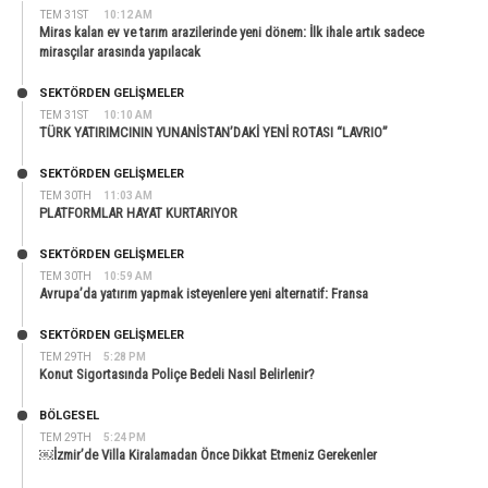
TEM 31ST
10:12 AM
Miras kalan ev ve tarım arazilerinde yeni dönem: İlk ihale artık sadece
mirasçılar arasında yapılacak
SEKTÖRDEN GELIŞMELER
TEM 31ST
10:10 AM
TÜRK YATIRIMCININ YUNANİSTAN’DAKİ YENİ ROTASI “LAVRIO”
SEKTÖRDEN GELIŞMELER
TEM 30TH
11:03 AM
PLATFORMLAR HAYAT KURTARIYOR
SEKTÖRDEN GELIŞMELER
TEM 30TH
10:59 AM
Avrupa’da yatırım yapmak isteyenlere yeni alternatif: Fransa
SEKTÖRDEN GELIŞMELER
TEM 29TH
5:28 PM
Konut Sigortasında Poliçe Bedeli Nasıl Belirlenir?
BÖLGESEL
TEM 29TH
5:24 PM
￼İzmir’de Villa Kiralamadan Önce Dikkat Etmeniz Gerekenler