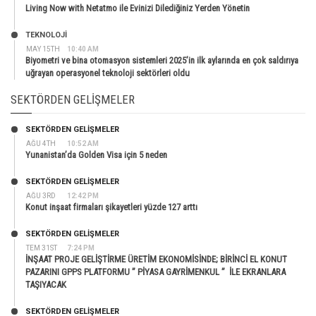
Living Now with Netatmo ile Evinizi Dilediğiniz Yerden Yönetin
TEKNOLOJİ
MAY 15TH
10:40 AM
Biyometri ve bina otomasyon sistemleri 2025’in ilk aylarında en çok saldırıya
uğrayan operasyonel teknoloji sektörleri oldu
SEKTÖRDEN GELIŞMELER
SEKTÖRDEN GELIŞMELER
AĞU 4TH
10:52 AM
Yunanistan’da Golden Visa için 5 neden
SEKTÖRDEN GELIŞMELER
AĞU 3RD
12:42 PM
Konut inşaat firmaları şikayetleri yüzde 127 arttı
SEKTÖRDEN GELIŞMELER
TEM 31ST
7:24 PM
İNŞAAT PROJE GELİŞTİRME ÜRETİM EKONOMİSİNDE; BİRİNCİ EL KONUT
PAZARINI GPPS PLATFORMU ” PİYASA GAYRİMENKUL ” İLE EKRANLARA
TAŞIYACAK
SEKTÖRDEN GELIŞMELER