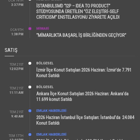
OCA 14TH
3:37 PM
İSTANBULSMD “I2P – IDEA TO PRODUCT”
STÜDYOSUNDA ÜRETİLEN “ÖZ ELEŞTİRİ-SELF
CRITICISM” ENSTELASYONU ZİYARETE AÇILDI
MİMARİ
OCA 9TH
1:38 PM
“MİMARLIKTA BAŞARI, İŞ BİRLİĞİNDEN GEÇİYOR”
SATIŞ
BÖLGESEL
TEM 21ST
12:02 PM
İzmir İlçe Konut Satışları 2026 Haziran: İzmir’de 7.791
Konut Satıldı
BÖLGESEL
TEM 21ST
11:11 AM
Ankara İlçe Konut Satışları 2026 Haziran: Ankara’da
11.699 konut Satıldı
EMLAK HABERLERI
TEM 21ST
9:40 AM
2026 Haziran İstanbul İlçe Satışları: İstanbul’da 24.084
Konut Satıldı
EMLAK HABERLERI
TEM 17TH