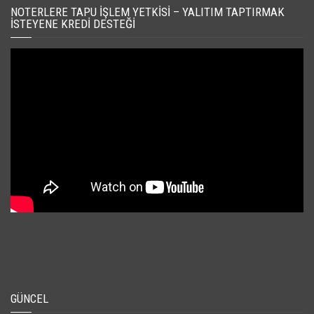
NOTERLERE TAPU İŞLEM YETKISI – YALITIM TAPTIRMAK
İSTEYENE KREDI DESTEĞI
GÜNCEL