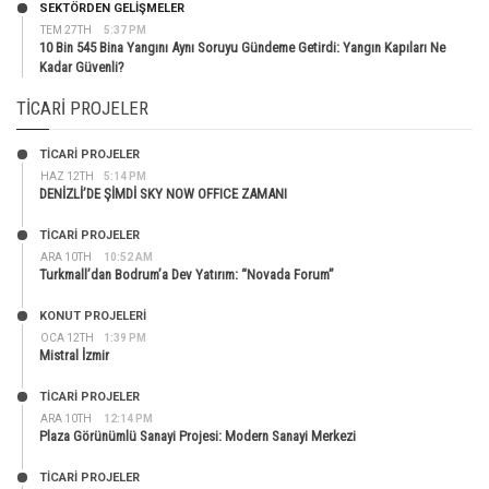
SEKTÖRDEN GELIŞMELER
TEM 27TH
5:37 PM
10 Bin 545 Bina Yangını Aynı Soruyu Gündeme Getirdi: Yangın Kapıları Ne
Kadar Güvenli?
TICARI PROJELER
TİCARİ PROJELER
HAZ 12TH
5:14 PM
DENİZLİ’DE ŞİMDİ SKY NOW OFFICE ZAMANI
TİCARİ PROJELER
ARA 10TH
10:52 AM
Turkmall’dan Bodrum’a Dev Yatırım: “Novada Forum”
KONUT PROJELERI
OCA 12TH
1:39 PM
Mistral İzmir
TİCARİ PROJELER
ARA 10TH
12:14 PM
Plaza Görünümlü Sanayi Projesi: Modern Sanayi Merkezi
TİCARİ PROJELER