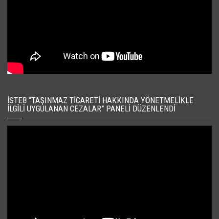
İSTEB “TAŞINMAZ TICARETI HAKKINDA YÖNETMELIKLE
İLGILI UYGULANAN CEZALAR” PANELI DÜZENLENDI