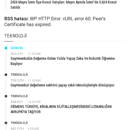
2026 Mayıs İzmir İlçe Konut Satışları: Mayıs Ayında İzmir’de 5.624 Konut
Satıldı
RSS hatası:
WP HTTP Error: cURL error 60: Peer's
Certificate has expired.
TEKNOLOJI
GÜNCEL
AĞU 4TH
11:02 AM
Gayrimenkulün Değerine Giden Yolda Yapay Zeka Ve Robotik Öğrenme
Başlıyor
TEKNOLOJİ
TEM 30TH
11:42 AM
Gayrimenkul değerleme sektörü yapay zekâ teknolojileriyle dönüşüyor
TEKNOLOJİ
ARA 8TH
12:29 PM
SİEMENS TÜRKİYE, BİNALARIN DİJİTALLEŞMESİNDEKİ UZMANLIĞINI
AVRUPA’YA TAŞIYOR
TEKNOLOJİ
KAS 19TH
9:50 AM