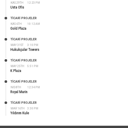
KAS 29TH
12:23 PM
Usta Ofis
TİCARİ PROJELER
KAS 6TH
10:12 AM
Gold Plaza
TİCARİ PROJELER
MAY 31ST
3:10 PM
Hukukçular Towers
TİCARİ PROJELER
MAY 25TH
5:51 PM
K Plaza
TİCARİ PROJELER
NIS 8TH
12:34 PM
Royal Marin
TİCARİ PROJELER
MAR 16TH
3:30 PM
Yıldırım Kule