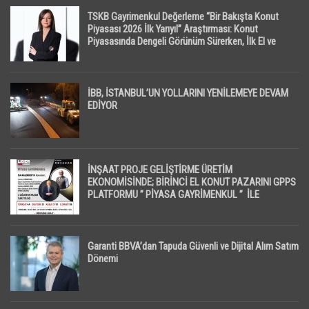
TSKB Gayrimenkul Değerleme “Bir Bakışta Konut
Piyasası 2026 İlk Yarıyıl” Araştırması: Konut
Piyasasında Dengeli Görünüm Sürerken, İlk El ve
İpotekli Satışlarda Sınırlı Toparlanma Dikkat Çekti
İBB, İSTANBUL’UN YOLLARINI YENİLEMEYE DEVAM
EDİYOR
İNŞAAT PROJE GELİŞTİRME ÜRETİM
EKONOMİSİNDE; BİRİNCİ EL KONUT PAZARINI GPPS
PLATFORMU ” PİYASA GAYRİMENKUL ” İLE
EKRANLARA TAŞIYACAK
Garanti BBVA’dan Tapuda Güvenli ve Dijital Alım Satım
Dönemi