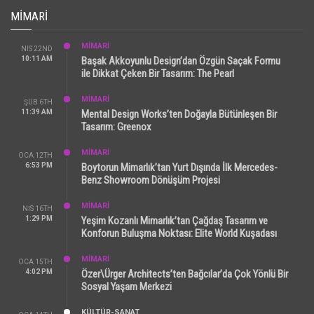
MIMARI
MİMARİ
NIS 22ND
10:11 AM
Başak Akkoyunlu Design’dan Özgün Saçak Formu
ile Dikkat Çeken Bir Tasarım: The Pearl
MİMARİ
ŞUB 6TH
11:39 AM
Mental Design Works’ten Doğayla Bütünleşen Bir
Tasarım: Greenox
MİMARİ
OCA 12TH
6:53 PM
Boytorun Mimarlık’tan Yurt Dışında İlk Mercedes-
Benz Showroom Dönüşüm Projesi
MİMARİ
NIS 16TH
1:29 PM
Yeşim Kozanlı Mimarlık’tan Çağdaş Tasarım ve
Konforun Buluşma Noktası: Elite World Kuşadası
MİMARİ
OCA 15TH
4:02 PM
Özer\Ürger Architects’ten Bağcılar’da Çok Yönlü Bir
Sosyal Yaşam Merkezi
KÜLTÜR-SANAT