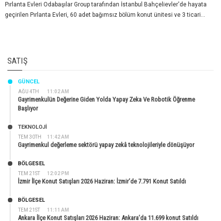
Pırlanta Evleri Odabaşılar Group tarafından İstanbul Bahçelievler'de hayata
geçirilen Pırlanta Evleri, 60 adet bağımsız bölüm konut ünitesi ve 3 ticari...
SATIŞ
GÜNCEL
AĞU 4TH
11:02 AM
Gayrimenkulün Değerine Giden Yolda Yapay Zeka Ve Robotik Öğrenme
Başlıyor
TEKNOLOJİ
TEM 30TH
11:42 AM
Gayrimenkul değerleme sektörü yapay zekâ teknolojileriyle dönüşüyor
BÖLGESEL
TEM 21ST
12:02 PM
İzmir İlçe Konut Satışları 2026 Haziran: İzmir’de 7.791 Konut Satıldı
BÖLGESEL
TEM 21ST
11:11 AM
Ankara İlçe Konut Satışları 2026 Haziran: Ankara’da 11.699 konut Satıldı