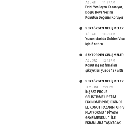
AĞU 6TH
11:27 AM
Evini Yenileyen Kazanıyor,
Doğru Boya Seçimi
Konutun Değerini Koruyor
SEKTÖRDEN GELIŞMELER
AĞU 4TH
10:52 AM
Yunanistan’da Golden Visa
için 5 neden
SEKTÖRDEN GELIŞMELER
AĞU 3RD
12:42 PM
Konut inşaat firmaları
şikayetleri yüzde 127 arttı
SEKTÖRDEN GELIŞMELER
TEM 31ST
7:24 PM
İNŞAAT PROJE
GELİŞTİRME ÜRETİM
EKONOMİSİNDE; BİRİNCİ
EL KONUT PAZARINI GPPS
PLATFORMU ” PİYASA
GAYRİMENKUL ” İLE
EKRANLARA TAŞIYACAK