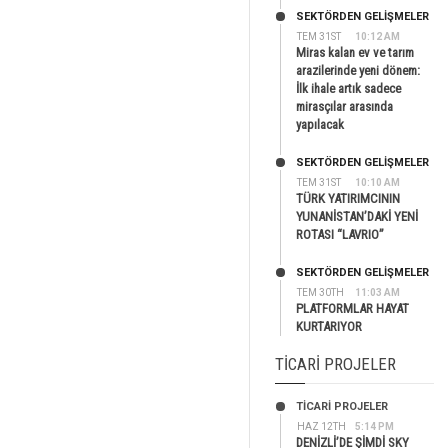
SEKTÖRDEN GELIŞMELER
TEM 31ST
10:12 AM
Miras kalan ev ve tarım
arazilerinde yeni dönem:
İlk ihale artık sadece
mirasçılar arasında
yapılacak
SEKTÖRDEN GELIŞMELER
TEM 31ST
10:10 AM
TÜRK YATIRIMCININ
YUNANİSTAN’DAKİ YENİ
ROTASI “LAVRIO”
SEKTÖRDEN GELIŞMELER
TEM 30TH
11:03 AM
PLATFORMLAR HAYAT
KURTARIYOR
TICARI PROJELER
TİCARİ PROJELER
HAZ 12TH
5:14 PM
DENİZLİ’DE ŞİMDİ SKY