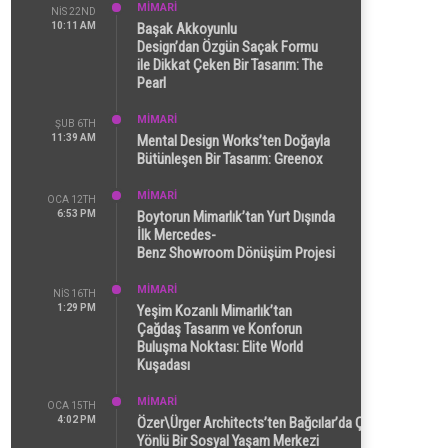
MİMARİ
NIS 22ND
10:11 AM
Başak Akkoyunlu
Design’dan Özgün Saçak Formu
ile Dikkat Çeken Bir Tasarım: The
Pearl
MİMARİ
ŞUB 6TH
11:39 AM
Mental Design Works’ten Doğayla
Bütünleşen Bir Tasarım: Greenox
MİMARİ
OCA 12TH
6:53 PM
Boytorun Mimarlık’tan Yurt Dışında
İlk Mercedes-
Benz Showroom Dönüşüm Projesi
MİMARİ
NIS 16TH
1:29 PM
Yeşim Kozanlı Mimarlık’tan
Çağdaş Tasarım ve Konforun
Buluşma Noktası: Elite World
Kuşadası
MİMARİ
OCA 15TH
4:02 PM
Özer\Ürger Architects’ten Bağcılar’da Çok
Yönlü Bir Sosyal Yaşam Merkezi