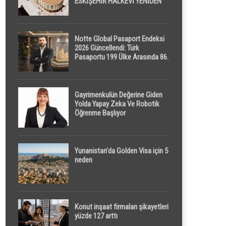
ESKİŞEHİR HALKEVİ YENİDEN
HAYAT BULUYOR
Notte Global Pasaport Endeksi
2026 Güncellendi: Türk
Pasaportu 199 Ülke Arasında 86.
Sırada
Gayrimenkulün Değerine Giden
Yolda Yapay Zeka Ve Robotik
Öğrenme Başlıyor
Yunanistan’da Golden Visa için 5
neden
Konut inşaat firmaları şikayetleri
yüzde 127 arttı