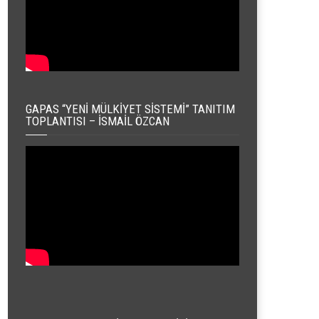
GAPAS “YENI MÜLKIYET SISTEMI” TANITIM
TOPLANTISI – İSMAIL ÖZCAN