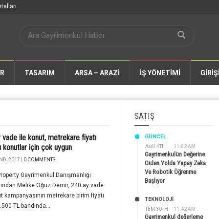
talları
AR
TASARIM
ARSA – ARAZİ
İŞ YÖNETİMİ
GİRİŞ
SATIŞ
 vade ile konut, metrekare fiyatı
GÜNCEL
ı konutlar için çok uygun
AĞU 4TH
11:02 AM
Gayrimenkulün Değerine
ND, 2017 |
0 COMMENTS
Giden Yolda Yapay Zeka
Ve Robotik Öğrenme
roperty Gayrimenkul Danışmanlığı
Başlıyor
rından Melike Oğuz Demir, 240 ay vade
ut kampanyasının metrekare birim fiyatı
TEKNOLOJİ
.500 TL bandında...
TEM 30TH
11:42 AM
Gayrimenkul değerleme