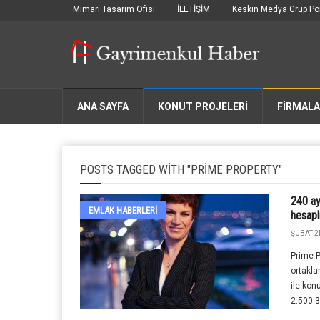
Mimari Tasarım Ofisi
İLETİŞİM
Keskin Medya Grup Por
ANA SAYFA
KONUT PROJELERİ
FIRMAL
POSTS TAGGED WITH "PRIME PROPERTY"
240 ay
EMLAK HABERLERI
hesapl
ŞUBAT 2
Prime P
ortakla
ile kon
2.500-3