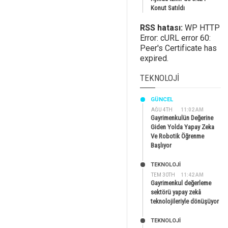
Konut Satıldı
RSS hatası:
WP HTTP
Error: cURL error 60:
Peer's Certificate has
expired.
TEKNOLOJI
GÜNCEL
AĞU 4TH
11:02 AM
Gayrimenkulün Değerine
Giden Yolda Yapay Zeka
Ve Robotik Öğrenme
Başlıyor
TEKNOLOJİ
TEM 30TH
11:42 AM
Gayrimenkul değerleme
sektörü yapay zekâ
teknolojileriyle dönüşüyor
TEKNOLOJİ