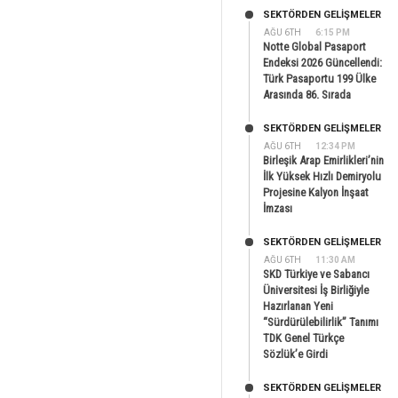
SEKTÖRDEN GELIŞMELER
AĞU 6TH
6:15 PM
Notte Global Pasaport
Endeksi 2026 Güncellendi:
Türk Pasaportu 199 Ülke
Arasında 86. Sırada
SEKTÖRDEN GELIŞMELER
AĞU 6TH
12:34 PM
Birleşik Arap Emirlikleri’nin
İlk Yüksek Hızlı Demiryolu
Projesine Kalyon İnşaat
İmzası
SEKTÖRDEN GELIŞMELER
AĞU 6TH
11:30 AM
SKD Türkiye ve Sabancı
Üniversitesi İş Birliğiyle
Hazırlanan Yeni
“Sürdürülebilirlik” Tanımı
TDK Genel Türkçe
Sözlük’e Girdi
SEKTÖRDEN GELIŞMELER