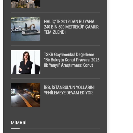
HALİÇ’TE 2019’DAN BU YANA
240 BİN 500 METREKÜP ÇAMUR
TEMİZLENDİ
TSKB Gayrimenkul Değerleme
“Bir Bakışta Konut Piyasası 2026
İlk Yarıyıl” Araştırması: Konut
Piyasasında Dengeli Görünüm
Sürerken, İlk El ve İpotekli
Satışlarda Sınırlı Toparlanma
Dikkat Çekti
İBB, İSTANBUL’UN YOLLARINI
YENİLEMEYE DEVAM EDİYOR
MIMARI