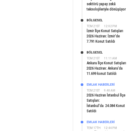
sektörü yapay zekâ
teknolojileriyle dönüşüyor
BÖLGESEL
TEM 21ST
12:02 PM
İzmir İlçe Konut Satışları
2026 Haziran: İzmir’de
7.791 Konut Satıldı
BÖLGESEL
TEM 21ST
11:11 AM
Ankara İlçe Konut Satışları
2026 Haziran: Ankara’da
11.699 konut Satıldı
EMLAK HABERLERI
TEM 21ST
9:40 AM
2026 Haziran İstanbul İlçe
Satışları:
İstanbul’da 24.084 Konut
Satıldı
EMLAK HABERLERI
TEM 17TH
12:44 PM