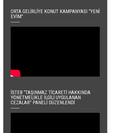
ORTA GELIRLIYE KONUT KAMPANYASI “YENI
EVIM”
İSTEB “TAŞINMAZ TICARETI HAKKINDA
YÖNETMELIKLE İLGILI UYGULANAN
CEZALAR” PANELI DÜZENLENDI