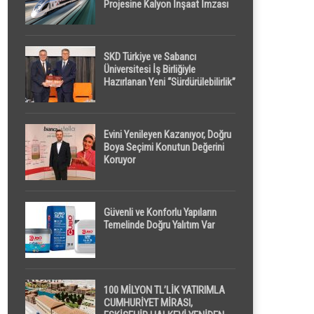
Projesine Kalyon İnşaat İmzası
SKD Türkiye ve Sabancı
Üniversitesi İş Birliğiyle
Hazırlanan Yeni “Sürdürülebilirlik”
Tanımı TDK Genel Türkçe
Sözlük’e Girdi
Evini Yenileyen Kazanıyor, Doğru
Boya Seçimi Konutun Değerini
Koruyor
Güvenli ve Konforlu Yapıların
Temelinde Doğru Yalıtım Var
100 MİLYON TL’LİK YATIRIMLA
CUMHURİYET MİRASI,