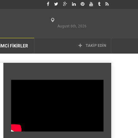
August 6th, 2026
İMCİ FİKİRLER
TAKIP EDIN