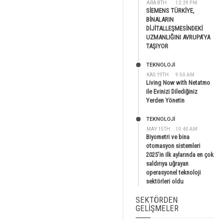
ARA 8TH
12:29 PM
SİEMENS TÜRKİYE,
BİNALARIN
DİJİTALLEŞMESİNDEKİ
UZMANLIĞINI AVRUPA’YA
TAŞIYOR
TEKNOLOJİ
KAS 19TH
9:50 AM
Living Now with Netatmo
ile Evinizi Dilediğiniz
Yerden Yönetin
TEKNOLOJİ
MAY 15TH
10:40 AM
Biyometri ve bina
otomasyon sistemleri
2025’in ilk aylarında en çok
saldırıya uğrayan
operasyonel teknoloji
sektörleri oldu
SEKTÖRDEN
GELIŞMELER