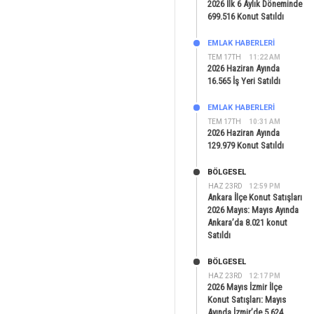
2026 İlk 6 Aylık Döneminde
699.516 Konut Satıldı
EMLAK HABERLERI
TEM 17TH
11:22 AM
2026 Haziran Ayında
16.565 İş Yeri Satıldı
EMLAK HABERLERI
TEM 17TH
10:31 AM
2026 Haziran Ayında
129.979 Konut Satıldı
BÖLGESEL
HAZ 23RD
12:59 PM
Ankara İlçe Konut Satışları
2026 Mayıs: Mayıs Ayında
Ankara’da 8.021 konut
Satıldı
BÖLGESEL
HAZ 23RD
12:17 PM
2026 Mayıs İzmir İlçe
Konut Satışları: Mayıs
Ayında İzmir’de 5.624