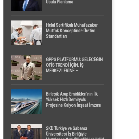
Usulü Planlama
Helal Sertifikalı Muhafazakar
Mutfak Konseptinde Üretim
Standartları
GPPS PLATFORMU; GELECEĞİN
OFİS TRENDİ İÇİN, İŞ
MERKEZLERİNE –
GELİŞTİRİCİLERE ” POD /
KAPSÜL ” UYKU KABİNİ
ÖNERİYOR
Birleşik Arap Emirlikleri’nin İlk
Yüksek Hızlı Demiryolu
Projesine Kalyon İnşaat İmzası
SKD Türkiye ve Sabancı
Üniversitesi İş Birliğiyle