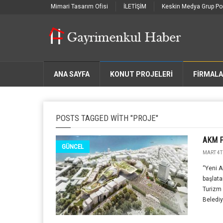
Mimari Tasarım Ofisi
İLETİŞİM
Keskin Medya Grup Por
ANA SAYFA
KONUT PROJELERİ
FIRMAL
POSTS TAGGED WITH "PROJE"
AKM Pr
GÜNCEL
MART 4T
“Yeni A
başlata
Turizm 
Belediy