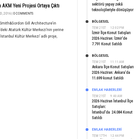
sektörü yapay zekâ
 AKM Yeni Projesi Ortaya Çıktı
teknolojileriyle dönüşüyor
D, 2016 |
0 COMMENTS
BÖLGESEL
Smith&Gordon Gill Architecture’ın
TEM 21ST
12:02 PM
deki Atatürk Kültür Merkezi’nin yerine
İzmir İlçe Konut Satışları
‘İstanbul Kültür Merkezi’ adlı proje,
2026 Haziran: İzmir’de
7.791 Konut Satıldı
BÖLGESEL
TEM 21ST
11:11 AM
Ankara İlçe Konut Satışları
2026 Haziran: Ankara’da
11.699 konut Satıldı
EMLAK HABERLERI
TEM 21ST
9:40 AM
2026 Haziran İstanbul İlçe
Satışları:
İstanbul’da 24.084 Konut
Satıldı
EMLAK HABERLERI
TEM 17TH
12:44 PM