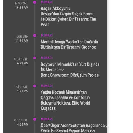
MİMARİ
NIS 22ND
10:11 AM
Başak Akkoyunlu
Design’dan Özgün Saçak Formu
ile Dikkat Çeken Bir Tasarım: The
Pearl
MİMARİ
ŞUB 6TH
11:39 AM
Mental Design Works’ten Doğayla
Bütünleşen Bir Tasarım: Greenox
MİMARİ
OCA 12TH
6:53 PM
Boytorun Mimarlık’tan Yurt Dışında
İlk Mercedes-
Benz Showroom Dönüşüm Projesi
MİMARİ
NIS 16TH
1:29 PM
Yeşim Kozanlı Mimarlık’tan
Çağdaş Tasarım ve Konforun
Buluşma Noktası: Elite World
Kuşadası
MİMARİ
OCA 15TH
4:02 PM
Özer\Ürger Architects’ten Bağcılar’da Çok
Yönlü Bir Sosyal Yaşam Merkezi