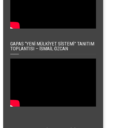
GAPAS “YENI MÜLKIYET SISTEMI” TANITIM
TOPLANTISI – İSMAIL ÖZCAN