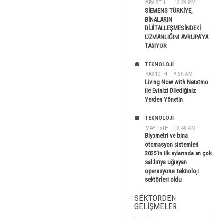
ARA 8TH
12:29 PM
SİEMENS TÜRKİYE,
BİNALARIN
DİJİTALLEŞMESİNDEKİ
UZMANLIĞINI AVRUPA’YA
TAŞIYOR
TEKNOLOJİ
KAS 19TH
9:50 AM
Living Now with Netatmo
ile Evinizi Dilediğiniz
Yerden Yönetin
TEKNOLOJİ
MAY 15TH
10:40 AM
Biyometri ve bina
otomasyon sistemleri
2025’in ilk aylarında en çok
saldırıya uğrayan
operasyonel teknoloji
sektörleri oldu
SEKTÖRDEN
GELIŞMELER