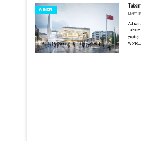
Taksim
GÜNCEL
MART 3R
Adrian 
Taksim’
yaptığı 
World...