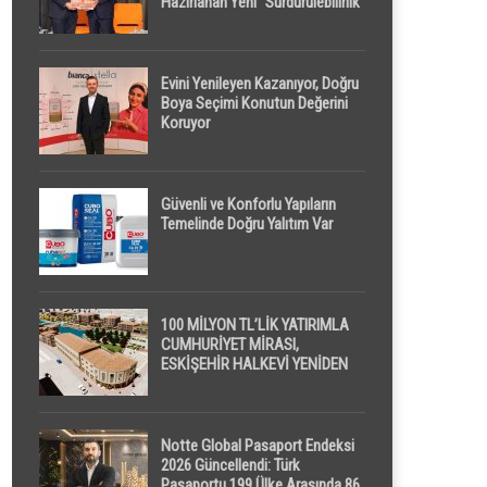
Hazırlanan Yeni “Sürdürülebilirlik”
Tanımı TDK Genel Türkçe
Sözlük’e Girdi
Evini Yenileyen Kazanıyor, Doğru
Boya Seçimi Konutun Değerini
Koruyor
Güvenli ve Konforlu Yapıların
Temelinde Doğru Yalıtım Var
100 MİLYON TL’LİK YATIRIMLA
CUMHURİYET MİRASI,
ESKİŞEHİR HALKEVİ YENİDEN
HAYAT BULUYOR
Notte Global Pasaport Endeksi
2026 Güncellendi: Türk
Pasaportu 199 Ülke Arasında 86.