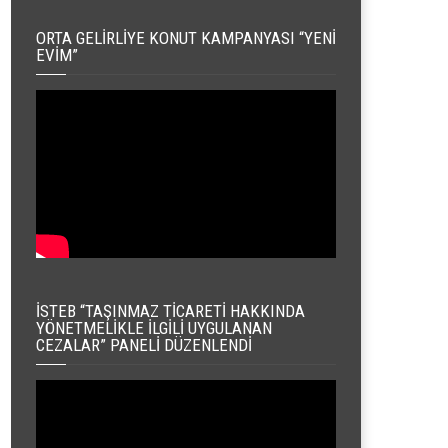
ORTA GELIRLIYE KONUT KAMPANYASI “YENI
EVIM”
İSTEB “TAŞINMAZ TICARETI HAKKINDA
YÖNETMELIKLE İLGILI UYGULANAN
CEZALAR” PANELI DÜZENLENDI