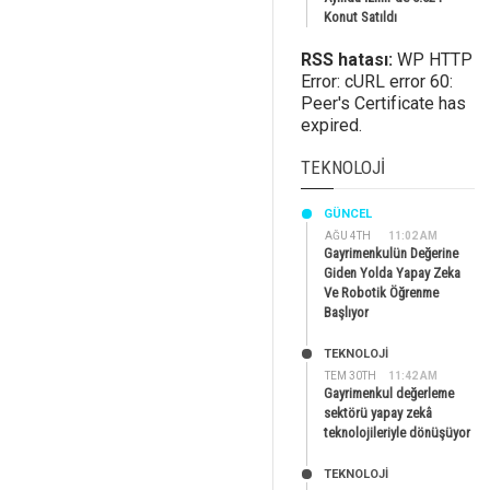
Konut Satıldı
RSS hatası:
WP HTTP
Error: cURL error 60:
Peer's Certificate has
expired.
TEKNOLOJI
GÜNCEL
AĞU 4TH
11:02 AM
Gayrimenkulün Değerine
Giden Yolda Yapay Zeka
Ve Robotik Öğrenme
Başlıyor
TEKNOLOJİ
TEM 30TH
11:42 AM
Gayrimenkul değerleme
sektörü yapay zekâ
teknolojileriyle dönüşüyor
TEKNOLOJİ