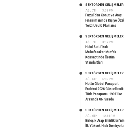
SEKTÖRDEN GELIŞMELER
AĞU 7TH
3:38 PM
Fuzul’den Konut ve Araç
Finansmanında Kişiye Özel
Terzi Usulü Planlama
SEKTÖRDEN GELIŞMELER
AĞU 7TH
3:32 PM
Helal Sertifikalı
Muhafazakar Mutfak
Konseptinde Üretim
Standartları
SEKTÖRDEN GELIŞMELER
AĞU 6TH
6:15 PM
Notte Global Pasaport
Endeksi 2026 Güncellendi:
Türk Pasaportu 199 Ülke
Arasında 86. Sırada
SEKTÖRDEN GELIŞMELER
AĞU 6TH
12:34 PM
Birleşik Arap Emirlikleri’nin
İlk Yüksek Hızlı Demiryolu