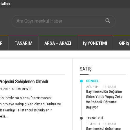
talları
AR
TASARIM
ARSA – ARAZİ
İŞ YÖNETİMİ
GİRİŞ
SATIŞ
ojesini Sahiplenen Olmadı
GÜNCEL
AĞU 4TH
11:02 AM
H, 2016 |
0 COMMENTS
Gayrimenkulün Değerine
Giden Yolda Yapay Zeka
KM böyle mi olacak” tartışmasını
Ve Robotik Öğrenme
n projeye sahip çıkan olmadı. Kültür ve
Başlıyor
Bakanlığı ile İstanbul Büyükşehir
esi...
TEKNOLOJİ
TEM 30TH
11:42 AM
Gayrimenkul değerleme