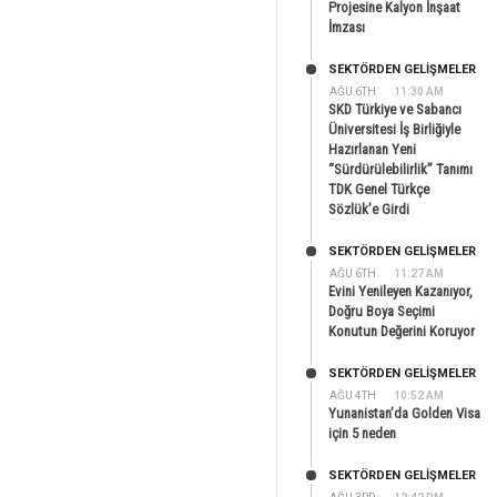
Projesine Kalyon İnşaat
İmzası
SEKTÖRDEN GELIŞMELER
AĞU 6TH
11:30 AM
SKD Türkiye ve Sabancı
Üniversitesi İş Birliğiyle
Hazırlanan Yeni
“Sürdürülebilirlik” Tanımı
TDK Genel Türkçe
Sözlük’e Girdi
SEKTÖRDEN GELIŞMELER
AĞU 6TH
11:27 AM
Evini Yenileyen Kazanıyor,
Doğru Boya Seçimi
Konutun Değerini Koruyor
SEKTÖRDEN GELIŞMELER
AĞU 4TH
10:52 AM
Yunanistan’da Golden Visa
için 5 neden
SEKTÖRDEN GELIŞMELER