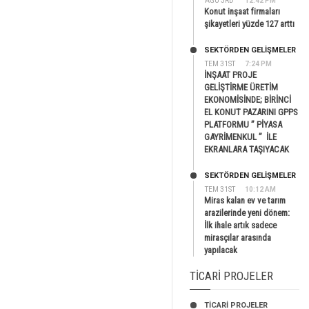
AĞU 3RD
12:42 PM
Konut inşaat firmaları
şikayetleri yüzde 127 arttı
SEKTÖRDEN GELIŞMELER
TEM 31ST
7:24 PM
İNŞAAT PROJE
GELİŞTİRME ÜRETİM
EKONOMİSİNDE; BİRİNCİ
EL KONUT PAZARINI GPPS
PLATFORMU ” PİYASA
GAYRİMENKUL ” İLE
EKRANLARA TAŞIYACAK
SEKTÖRDEN GELIŞMELER
TEM 31ST
10:12 AM
Miras kalan ev ve tarım
arazilerinde yeni dönem:
İlk ihale artık sadece
mirasçılar arasında
yapılacak
TICARI PROJELER
TİCARİ PROJELER