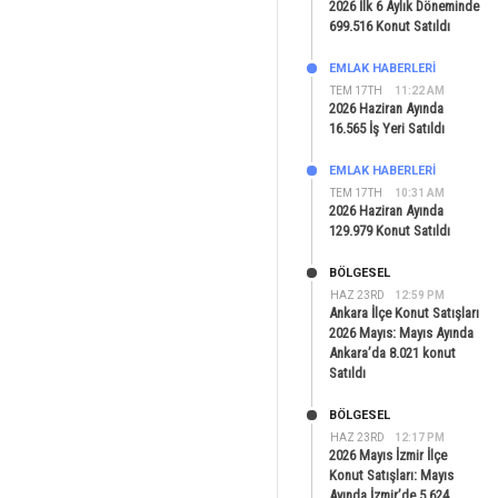
2026 İlk 6 Aylık Döneminde
699.516 Konut Satıldı
EMLAK HABERLERI
TEM 17TH
11:22 AM
2026 Haziran Ayında
16.565 İş Yeri Satıldı
EMLAK HABERLERI
TEM 17TH
10:31 AM
2026 Haziran Ayında
129.979 Konut Satıldı
BÖLGESEL
HAZ 23RD
12:59 PM
Ankara İlçe Konut Satışları
2026 Mayıs: Mayıs Ayında
Ankara’da 8.021 konut
Satıldı
BÖLGESEL
HAZ 23RD
12:17 PM
2026 Mayıs İzmir İlçe
Konut Satışları: Mayıs
Ayında İzmir’de 5.624