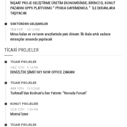
İNŞAAT PROJE GELİŞTİRME ÜRETİM EKONOMİSİNDE; BİRİNCİ EL KONUT
PAZARINI GPPS PLATFORMU ” PİYASA GAYRİMENKUL ” İLE EKRANLARA
TAŞIYACAK
SEKTÖRDEN GELIŞMELER
TEM 31ST
10:12 AM
Miras kalan ev ve tarım arazilerinde yeni dönem: İlk ihale artık sadece
mirasçılar arasında yapılacak
TICARI PROJELER
TİCARİ PROJELER
HAZ 12TH
5:14 PM
DENİZLİ’DE ŞİMDİ SKY NOW OFFICE ZAMANI
TİCARİ PROJELER
ARA 10TH
10:52 AM
Turkmall’dan Bodrum’a Dev Yatırım: “Novada Forum”
KONUT PROJELERI
OCA 12TH
1:39 PM
Mistral İzmir
TİCARİ PROJELER