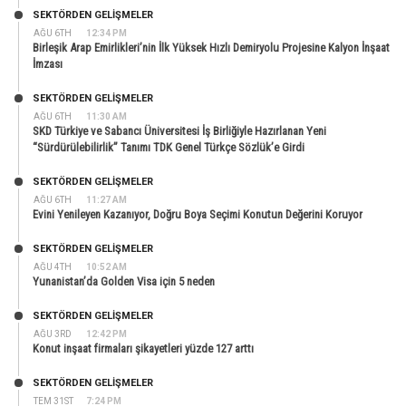
SEKTÖRDEN GELIŞMELER
AĞU 6TH
12:34 PM
Birleşik Arap Emirlikleri’nin İlk Yüksek Hızlı Demiryolu Projesine Kalyon İnşaat
İmzası
SEKTÖRDEN GELIŞMELER
AĞU 6TH
11:30 AM
SKD Türkiye ve Sabancı Üniversitesi İş Birliğiyle Hazırlanan Yeni
“Sürdürülebilirlik” Tanımı TDK Genel Türkçe Sözlük’e Girdi
SEKTÖRDEN GELIŞMELER
AĞU 6TH
11:27 AM
Evini Yenileyen Kazanıyor, Doğru Boya Seçimi Konutun Değerini Koruyor
SEKTÖRDEN GELIŞMELER
AĞU 4TH
10:52 AM
Yunanistan’da Golden Visa için 5 neden
SEKTÖRDEN GELIŞMELER
AĞU 3RD
12:42 PM
Konut inşaat firmaları şikayetleri yüzde 127 arttı
SEKTÖRDEN GELIŞMELER
TEM 31ST
7:24 PM