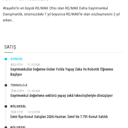
Ataşehir’in en büyük RE/MAX Ofisi olan RE/MAX Deha Gayrimenkul
Danışmanlık, önümüzdeki 7 yıl boyunca RE/MAX’le olan sözleşmesini 2 yıl
erken...
SATIŞ
GÜNCEL
AĞU 4TH
11:02 AM
Gayrimenkulün Değerine Giden Yolda Yapay Zeka Ve Robotik Öğrenme
Başlıyor
TEKNOLOJİ
TEM 30TH
11:42 AM
Gayrimenkul değerleme sektörü yapay zekâ teknolojileriyle dönüşüyor
BÖLGESEL
TEM 21ST
12:02 PM
İzmir İlçe Konut Satışları 2026 Haziran: İzmir’de 7.791 Konut Satıldı
BÖLGESEL