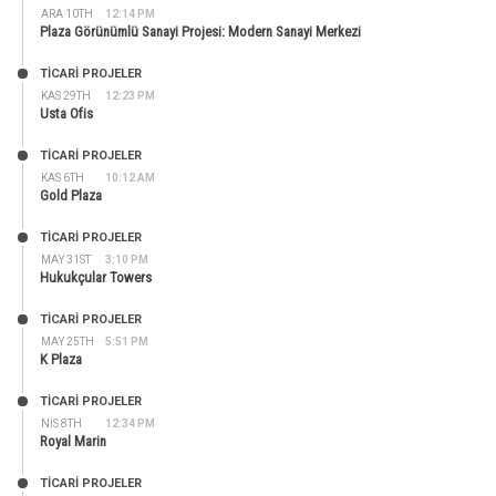
ARA 10TH
12:14 PM
Plaza Görünümlü Sanayi Projesi: Modern Sanayi Merkezi
TİCARİ PROJELER
KAS 29TH
12:23 PM
Usta Ofis
TİCARİ PROJELER
KAS 6TH
10:12 AM
Gold Plaza
TİCARİ PROJELER
MAY 31ST
3:10 PM
Hukukçular Towers
TİCARİ PROJELER
MAY 25TH
5:51 PM
K Plaza
TİCARİ PROJELER
NIS 8TH
12:34 PM
Royal Marin
TİCARİ PROJELER