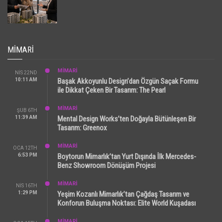
MIMARI
MİMARİ
NIS 22ND
10:11 AM
Başak Akkoyunlu Design’dan Özgün Saçak Formu
ile Dikkat Çeken Bir Tasarım: The Pearl
MİMARİ
ŞUB 6TH
11:39 AM
Mental Design Works’ten Doğayla Bütünleşen Bir
Tasarım: Greenox
MİMARİ
OCA 12TH
6:53 PM
Boytorun Mimarlık’tan Yurt Dışında İlk Mercedes-
Benz Showroom Dönüşüm Projesi
MİMARİ
NIS 16TH
1:29 PM
Yeşim Kozanlı Mimarlık’tan Çağdaş Tasarım ve
Konforun Buluşma Noktası: Elite World Kuşadası
MİMARİ