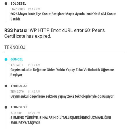
BÖLGESEL
HAZ 23RD
12:17 PM
2026 Mayıs İzmir İlçe Konut Satışları: Mayıs Ayında İzmir’de 5.624 Konut
Satıldı
RSS hatası:
WP HTTP Error: cURL error 60: Peer's
Certificate has expired.
TEKNOLOJI
GÜNCEL
AĞU 4TH
11:02 AM
Gayrimenkulün Değerine Giden Yolda Yapay Zeka Ve Robotik Öğrenme
Başlıyor
TEKNOLOJİ
TEM 30TH
11:42 AM
Gayrimenkul değerleme sektörü yapay zekâ teknolojileriyle dönüşüyor
TEKNOLOJİ
ARA 8TH
12:29 PM
SİEMENS TÜRKİYE, BİNALARIN DİJİTALLEŞMESİNDEKİ UZMANLIĞINI
AVRUPA’YA TAŞIYOR