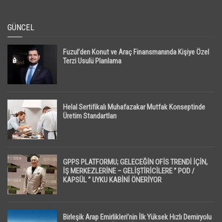
GÜNCEL
Fuzul’den Konut ve Araç Finansmanında Kişiye Özel
Terzi Usulü Planlama
Helal Sertifikalı Muhafazakar Mutfak Konseptinde
Üretim Standartları
GPPS PLATFORMU; GELECEĞİN OFİS TRENDİ İÇİN,
İŞ MERKEZLERİNE – GELİŞTİRİCİLERE ” POD /
KAPSÜL ” UYKU KABİNİ ÖNERİYOR
Birleşik Arap Emirlikleri’nin İlk Yüksek Hızlı Demiryolu