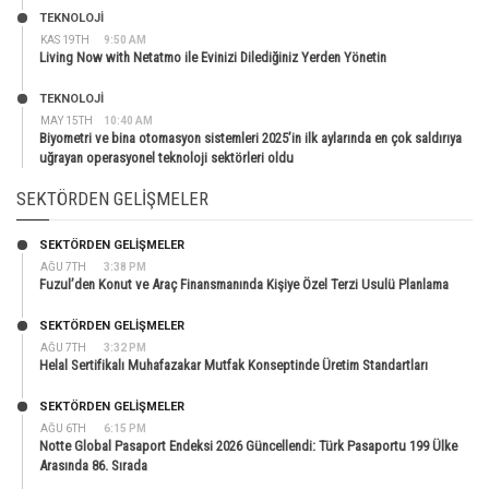
TEKNOLOJİ
KAS 19TH
9:50 AM
Living Now with Netatmo ile Evinizi Dilediğiniz Yerden Yönetin
TEKNOLOJİ
MAY 15TH
10:40 AM
Biyometri ve bina otomasyon sistemleri 2025’in ilk aylarında en çok saldırıya
uğrayan operasyonel teknoloji sektörleri oldu
SEKTÖRDEN GELIŞMELER
SEKTÖRDEN GELIŞMELER
AĞU 7TH
3:38 PM
Fuzul’den Konut ve Araç Finansmanında Kişiye Özel Terzi Usulü Planlama
SEKTÖRDEN GELIŞMELER
AĞU 7TH
3:32 PM
Helal Sertifikalı Muhafazakar Mutfak Konseptinde Üretim Standartları
SEKTÖRDEN GELIŞMELER
AĞU 6TH
6:15 PM
Notte Global Pasaport Endeksi 2026 Güncellendi: Türk Pasaportu 199 Ülke
Arasında 86. Sırada