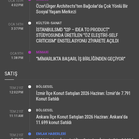
OCA 15TH
4:02 PM
Özer\Ürger Architects’ten Bağcılar’da Çok Yönlü Bir
Sosyal Yaşam Merkezi
KÜLTÜR-SANAT
OCA 14TH
3:37 PM
İSTANBULSMD “I2P – IDEA TO PRODUCT”
STÜDYOSUNDA ÜRETİLEN “ÖZ ELEŞTİRİ-SELF
CRITICISM” ENSTELASYONU ZİYARETE AÇILDI
MİMARİ
OCA 9TH
1:38 PM
“MİMARLIKTA BAŞARI, İŞ BİRLİĞİNDEN GEÇİYOR”
SATIŞ
BÖLGESEL
TEM 21ST
12:02 PM
İzmir İlçe Konut Satışları 2026 Haziran: İzmir’de 7.791
Konut Satıldı
BÖLGESEL
TEM 21ST
11:11 AM
Ankara İlçe Konut Satışları 2026 Haziran: Ankara’da
11.699 konut Satıldı
EMLAK HABERLERI
TEM 21ST