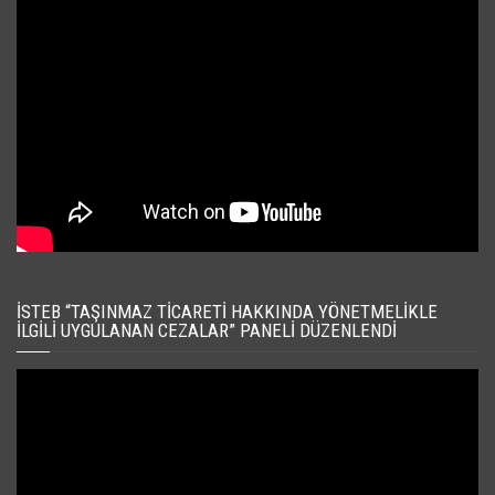
İSTEB “TAŞINMAZ TICARETI HAKKINDA YÖNETMELIKLE
İLGILI UYGULANAN CEZALAR” PANELI DÜZENLENDI