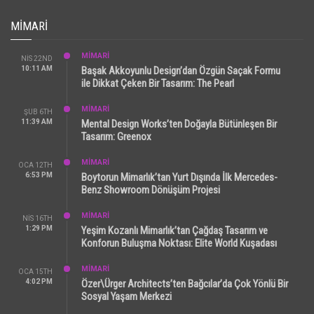
MIMARI
MİMARİ
NIS 22ND
10:11 AM
Başak Akkoyunlu Design’dan Özgün Saçak Formu
ile Dikkat Çeken Bir Tasarım: The Pearl
MİMARİ
ŞUB 6TH
11:39 AM
Mental Design Works’ten Doğayla Bütünleşen Bir
Tasarım: Greenox
MİMARİ
OCA 12TH
6:53 PM
Boytorun Mimarlık’tan Yurt Dışında İlk Mercedes-
Benz Showroom Dönüşüm Projesi
MİMARİ
NIS 16TH
1:29 PM
Yeşim Kozanlı Mimarlık’tan Çağdaş Tasarım ve
Konforun Buluşma Noktası: Elite World Kuşadası
MİMARİ
OCA 15TH
4:02 PM
Özer\Ürger Architects’ten Bağcılar’da Çok Yönlü Bir
Sosyal Yaşam Merkezi