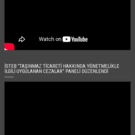
İSTEB “TAŞINMAZ TICARETI HAKKINDA YÖNETMELIKLE
İLGILI UYGULANAN CEZALAR” PANELI DÜZENLENDI