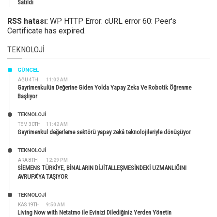
Satıldı
RSS hatası:
WP HTTP Error: cURL error 60: Peer's
Certificate has expired.
TEKNOLOJI
GÜNCEL
AĞU 4TH
11:02 AM
Gayrimenkulün Değerine Giden Yolda Yapay Zeka Ve Robotik Öğrenme
Başlıyor
TEKNOLOJİ
TEM 30TH
11:42 AM
Gayrimenkul değerleme sektörü yapay zekâ teknolojileriyle dönüşüyor
TEKNOLOJİ
ARA 8TH
12:29 PM
SİEMENS TÜRKİYE, BİNALARIN DİJİTALLEŞMESİNDEKİ UZMANLIĞINI
AVRUPA’YA TAŞIYOR
TEKNOLOJİ
KAS 19TH
9:50 AM
Living Now with Netatmo ile Evinizi Dilediğiniz Yerden Yönetin