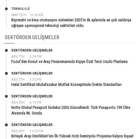
TEKNOLOJİ
MAY 15TH
10:40 AM
Biyometri ve bina otomasyon sistemleri 2025’in ilk aylarında en çok saldırıya
uğrayan operasyonel teknoloji sektörleri oldu
SEKTÖRDEN GELIŞMELER
SEKTÖRDEN GELIŞMELER
AĞU 7TH
3:38 PM
Fuzul’den Konut ve Araç Finansmanında Kişiye Özel Terzi Usulü Planlama
SEKTÖRDEN GELIŞMELER
AĞU 7TH
3:32 PM
Helal Sertifikalı Muhafazakar Mutfak Konseptinde Üretim Standartları
SEKTÖRDEN GELIŞMELER
AĞU 6TH
6:15 PM
Notte Global Pasaport Endeksi 2026 Güncellendi: Türk Pasaportu 199 Ülke
Arasında 86. Sırada
SEKTÖRDEN GELIŞMELER
AĞU 6TH
12:34 PM
Birleşik Arap Emirlikleri’nin İlk Yüksek Hızlı Demiryolu Projesine Kalyon İnşaat