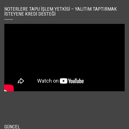
NOTERLERE TAPU İŞLEM YETKISI – YALITIM TAPTIRMAK
İSTEYENE KREDI DESTEĞI
GÜNCEL