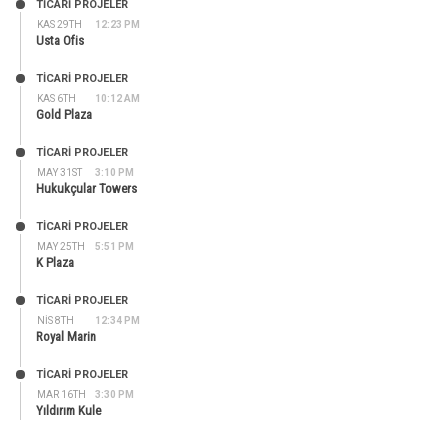
TİCARİ PROJELER
KAS 29TH
12:23 PM
Usta Ofis
TİCARİ PROJELER
KAS 6TH
10:12 AM
Gold Plaza
TİCARİ PROJELER
MAY 31ST
3:10 PM
Hukukçular Towers
TİCARİ PROJELER
MAY 25TH
5:51 PM
K Plaza
TİCARİ PROJELER
NIS 8TH
12:34 PM
Royal Marin
TİCARİ PROJELER
MAR 16TH
3:30 PM
Yıldırım Kule