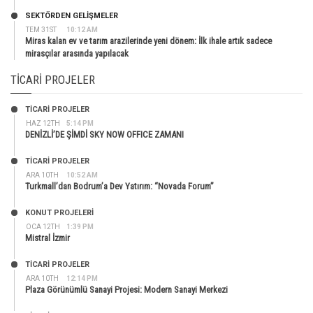
SEKTÖRDEN GELIŞMELER
TEM 31ST
10:12 AM
Miras kalan ev ve tarım arazilerinde yeni dönem: İlk ihale artık sadece
mirasçılar arasında yapılacak
TICARI PROJELER
TİCARİ PROJELER
HAZ 12TH
5:14 PM
DENİZLİ’DE ŞİMDİ SKY NOW OFFICE ZAMANI
TİCARİ PROJELER
ARA 10TH
10:52 AM
Turkmall’dan Bodrum’a Dev Yatırım: “Novada Forum”
KONUT PROJELERI
OCA 12TH
1:39 PM
Mistral İzmir
TİCARİ PROJELER
ARA 10TH
12:14 PM
Plaza Görünümlü Sanayi Projesi: Modern Sanayi Merkezi