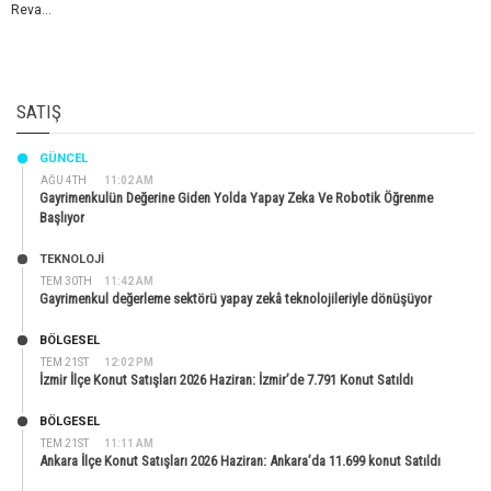
Reva...
SATIŞ
GÜNCEL
AĞU 4TH
11:02 AM
Gayrimenkulün Değerine Giden Yolda Yapay Zeka Ve Robotik Öğrenme
Başlıyor
TEKNOLOJİ
TEM 30TH
11:42 AM
Gayrimenkul değerleme sektörü yapay zekâ teknolojileriyle dönüşüyor
BÖLGESEL
TEM 21ST
12:02 PM
İzmir İlçe Konut Satışları 2026 Haziran: İzmir’de 7.791 Konut Satıldı
BÖLGESEL
TEM 21ST
11:11 AM
Ankara İlçe Konut Satışları 2026 Haziran: Ankara’da 11.699 konut Satıldı