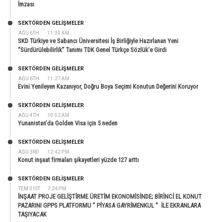
İmzası
SEKTÖRDEN GELIŞMELER
AĞU 6TH
11:30 AM
SKD Türkiye ve Sabancı Üniversitesi İş Birliğiyle Hazırlanan Yeni
“Sürdürülebilirlik” Tanımı TDK Genel Türkçe Sözlük’e Girdi
SEKTÖRDEN GELIŞMELER
AĞU 6TH
11:27 AM
Evini Yenileyen Kazanıyor, Doğru Boya Seçimi Konutun Değerini Koruyor
SEKTÖRDEN GELIŞMELER
AĞU 4TH
10:52 AM
Yunanistan’da Golden Visa için 5 neden
SEKTÖRDEN GELIŞMELER
AĞU 3RD
12:42 PM
Konut inşaat firmaları şikayetleri yüzde 127 arttı
SEKTÖRDEN GELIŞMELER
TEM 31ST
7:24 PM
İNŞAAT PROJE GELİŞTİRME ÜRETİM EKONOMİSİNDE; BİRİNCİ EL KONUT
PAZARINI GPPS PLATFORMU ” PİYASA GAYRİMENKUL ” İLE EKRANLARA
TAŞIYACAK