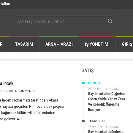
talları
AR
TASARIM
ARSA – ARAZİ
İŞ YÖNETİMİ
GİRİŞ
SATIŞ
a İncek
GÜNCEL
AĞU 4TH
11:02 AM
ND, 2018 |
0 COMMENTS
Gayrimenkulün Değerine
Giden Yolda Yapay Zeka
 İncek Prokar Yapı tarafından Akara
Ve Robotik Öğrenme
e hayata geçirilen Rinnova İncek projesi
Başlıyor
 bağımsız bölüm villa ünitesinden
 geliyor. 4+1...
TEKNOLOJİ
TEM 30TH
11:42 AM
Gayrimenkul değerleme