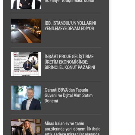
İlk Yarıyıl” Araştırması: Konut
Piyasasında Dengeli Görünüm
Sürerken, İlk El ve İpotekli
Satışlarda Sınırlı Toparlanma
Dikkat Çekti
İBB, İSTANBUL’UN YOLLARINI
YENİLEMEYE DEVAM EDİYOR
İNŞAAT PROJE GELİŞTİRME
ÜRETİM EKONOMİSİNDE;
BİRİNCİ EL KONUT PAZARINI
GPPS PLATFORMU ” PİYASA
GAYRİMENKUL ” İLE
EKRANLARA TAŞIYACAK
Garanti BBVA’dan Tapuda
Güvenli ve Dijital Alım Satım
Dönemi
Miras kalan ev ve tarım
arazilerinde yeni dönem: İlk ihale
artık sadece mirasçılar arasında