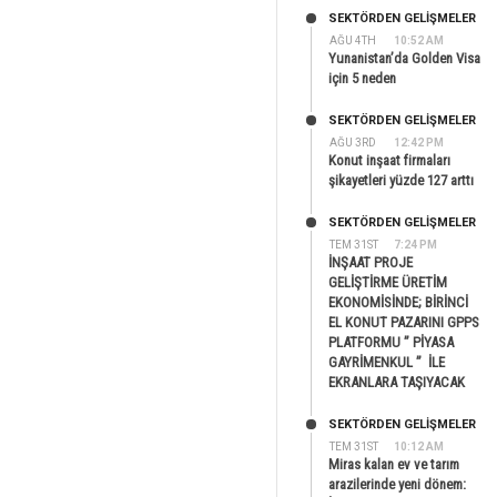
SEKTÖRDEN GELIŞMELER
AĞU 4TH
10:52 AM
Yunanistan’da Golden Visa
için 5 neden
SEKTÖRDEN GELIŞMELER
AĞU 3RD
12:42 PM
Konut inşaat firmaları
şikayetleri yüzde 127 arttı
SEKTÖRDEN GELIŞMELER
TEM 31ST
7:24 PM
İNŞAAT PROJE
GELİŞTİRME ÜRETİM
EKONOMİSİNDE; BİRİNCİ
EL KONUT PAZARINI GPPS
PLATFORMU ” PİYASA
GAYRİMENKUL ” İLE
EKRANLARA TAŞIYACAK
SEKTÖRDEN GELIŞMELER
TEM 31ST
10:12 AM
Miras kalan ev ve tarım
arazilerinde yeni dönem: