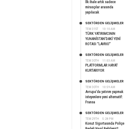
İlk ihale artık sadece
mirasçılar arasında
yapılacak
SEKTÖRDEN GELIŞMELER
TEM 31ST
10:10 AM
TÜRK YATIRIMCININ
YUNANİSTAN’DAKİ YENİ
ROTASI “LAVRIO”
SEKTÖRDEN GELIŞMELER
TEM 30TH
11:03 AM
PLATFORMLAR HAYAT
KURTARIYOR
SEKTÖRDEN GELIŞMELER
TEM 30TH
10:59 AM
Avrupa’da yatırım yapmak
isteyenlere yeni alternatif:
Fransa
SEKTÖRDEN GELIŞMELER
TEM 29TH
5:28 PM
Konut Sigortasında Poliçe
Bedeli Nasıl Belirlenir?