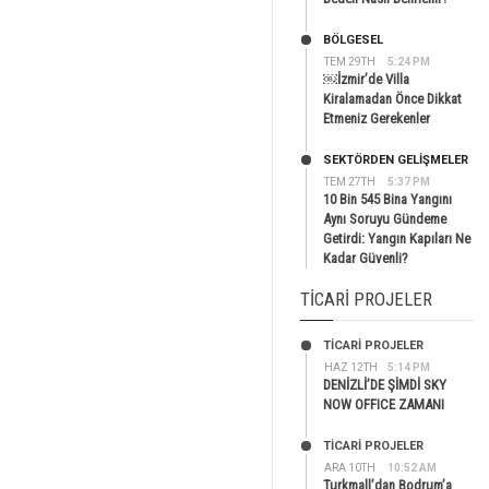
BÖLGESEL
TEM 29TH
5:24 PM
￼İzmir’de Villa
Kiralamadan Önce Dikkat
Etmeniz Gerekenler
SEKTÖRDEN GELIŞMELER
TEM 27TH
5:37 PM
10 Bin 545 Bina Yangını
Aynı Soruyu Gündeme
Getirdi: Yangın Kapıları Ne
Kadar Güvenli?
TICARI PROJELER
TİCARİ PROJELER
HAZ 12TH
5:14 PM
DENİZLİ’DE ŞİMDİ SKY
NOW OFFICE ZAMANI
TİCARİ PROJELER
ARA 10TH
10:52 AM
Turkmall’dan Bodrum’a