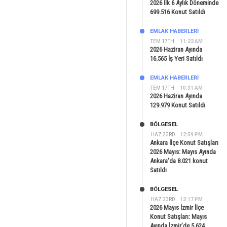
2026 İlk 6 Aylık Döneminde
699.516 Konut Satıldı
EMLAK HABERLERI
TEM 17TH
11:22 AM
2026 Haziran Ayında
16.565 İş Yeri Satıldı
EMLAK HABERLERI
TEM 17TH
10:31 AM
2026 Haziran Ayında
129.979 Konut Satıldı
BÖLGESEL
HAZ 23RD
12:59 PM
Ankara İlçe Konut Satışları
2026 Mayıs: Mayıs Ayında
Ankara’da 8.021 konut
Satıldı
BÖLGESEL
HAZ 23RD
12:17 PM
2026 Mayıs İzmir İlçe
Konut Satışları: Mayıs
Ayında İzmir’de 5.624