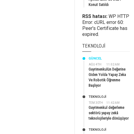
Konut Satıldı
RSS hatası:
WP HTTP
Error: cURL error 60:
Peer's Certificate has
expired.
TEKNOLOJI
GÜNCEL
AĞU 4TH
11:02 AM
Gayrimenkulün Değerine
Giden Yolda Yapay Zeka
Ve Robotik Öğrenme
Başlıyor
TEKNOLOJİ
TEM 30TH
11:42 AM
Gayrimenkul değerleme
sektörü yapay zekâ
teknolojileriyle dönüşüyor
TEKNOLOJİ