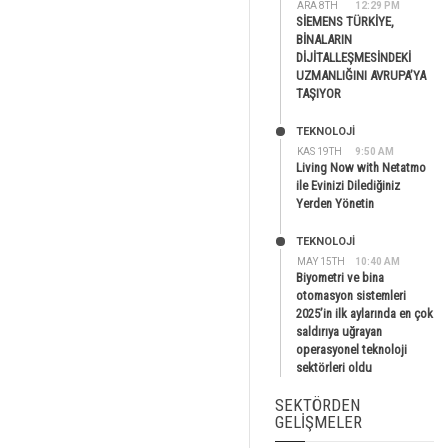
ARA 8TH
12:29 PM
SİEMENS TÜRKİYE,
BİNALARIN
DİJİTALLEŞMESİNDEKİ
UZMANLIĞINI AVRUPA’YA
TAŞIYOR
TEKNOLOJİ
KAS 19TH
9:50 AM
Living Now with Netatmo
ile Evinizi Dilediğiniz
Yerden Yönetin
TEKNOLOJİ
MAY 15TH
10:40 AM
Biyometri ve bina
otomasyon sistemleri
2025’in ilk aylarında en çok
saldırıya uğrayan
operasyonel teknoloji
sektörleri oldu
SEKTÖRDEN
GELIŞMELER