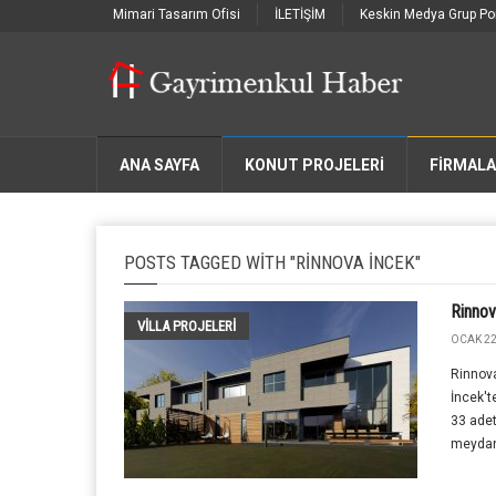
Mimari Tasarım Ofisi
İLETİŞİM
Keskin Medya Grup Por
ANA SAYFA
KONUT PROJELERİ
FIRMAL
POSTS TAGGED WITH "RINNOVA İNCEK"
Rinnov
VILLA PROJELERI
OCAK 22
Rinnova
İncek't
33 adet
meydana