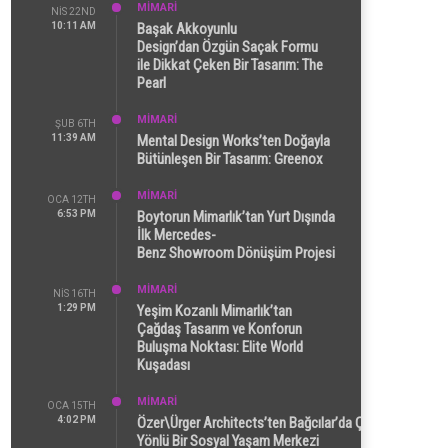
MİMARİ
NIS 22ND
10:11 AM
Başak Akkoyunlu
Design’dan Özgün Saçak Formu
ile Dikkat Çeken Bir Tasarım: The
Pearl
MİMARİ
ŞUB 6TH
11:39 AM
Mental Design Works’ten Doğayla
Bütünleşen Bir Tasarım: Greenox
MİMARİ
OCA 12TH
6:53 PM
Boytorun Mimarlık’tan Yurt Dışında
İlk Mercedes-
Benz Showroom Dönüşüm Projesi
MİMARİ
NIS 16TH
1:29 PM
Yeşim Kozanlı Mimarlık’tan
Çağdaş Tasarım ve Konforun
Buluşma Noktası: Elite World
Kuşadası
MİMARİ
OCA 15TH
4:02 PM
Özer\Ürger Architects’ten Bağcılar’da Çok
Yönlü Bir Sosyal Yaşam Merkezi