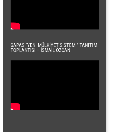
GAPAS “YENI MÜLKIYET SISTEMI” TANITIM
TOPLANTISI – İSMAIL ÖZCAN