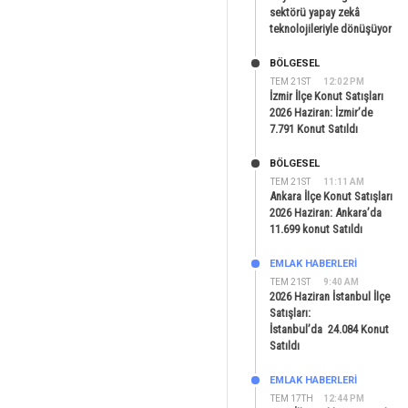
sektörü yapay zekâ
teknolojileriyle dönüşüyor
BÖLGESEL
TEM 21ST
12:02 PM
İzmir İlçe Konut Satışları
2026 Haziran: İzmir’de
7.791 Konut Satıldı
BÖLGESEL
TEM 21ST
11:11 AM
Ankara İlçe Konut Satışları
2026 Haziran: Ankara’da
11.699 konut Satıldı
EMLAK HABERLERI
TEM 21ST
9:40 AM
2026 Haziran İstanbul İlçe
Satışları:
İstanbul’da 24.084 Konut
Satıldı
EMLAK HABERLERI
TEM 17TH
12:44 PM