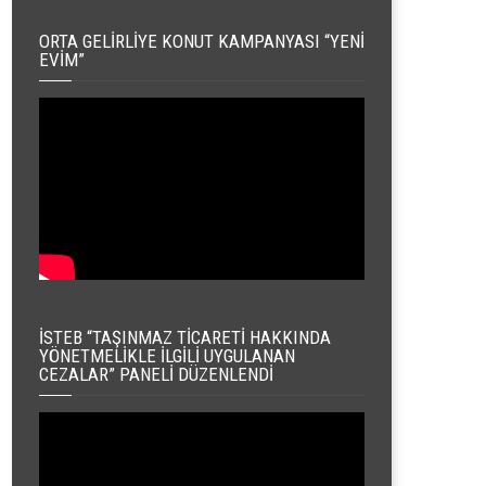
ORTA GELIRLIYE KONUT KAMPANYASI “YENI
EVIM”
İSTEB “TAŞINMAZ TICARETI HAKKINDA
YÖNETMELIKLE İLGILI UYGULANAN
CEZALAR” PANELI DÜZENLENDI