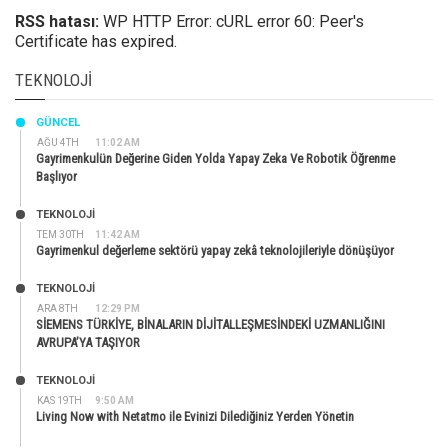
RSS hatası:
WP HTTP Error: cURL error 60: Peer's
Certificate has expired.
TEKNOLOJI
GÜNCEL
AĞU 4TH
11:02 AM
Gayrimenkulün Değerine Giden Yolda Yapay Zeka Ve Robotik Öğrenme
Başlıyor
TEKNOLOJİ
TEM 30TH
11:42 AM
Gayrimenkul değerleme sektörü yapay zekâ teknolojileriyle dönüşüyor
TEKNOLOJİ
ARA 8TH
12:29 PM
SİEMENS TÜRKİYE, BİNALARIN DİJİTALLEŞMESİNDEKİ UZMANLIĞINI
AVRUPA’YA TAŞIYOR
TEKNOLOJİ
KAS 19TH
9:50 AM
Living Now with Netatmo ile Evinizi Dilediğiniz Yerden Yönetin