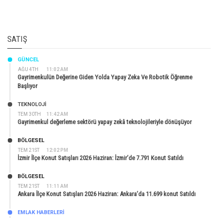
SATIŞ
GÜNCEL
AĞU 4TH
11:02 AM
Gayrimenkulün Değerine Giden Yolda Yapay Zeka Ve Robotik Öğrenme
Başlıyor
TEKNOLOJİ
TEM 30TH
11:42 AM
Gayrimenkul değerleme sektörü yapay zekâ teknolojileriyle dönüşüyor
BÖLGESEL
TEM 21ST
12:02 PM
İzmir İlçe Konut Satışları 2026 Haziran: İzmir’de 7.791 Konut Satıldı
BÖLGESEL
TEM 21ST
11:11 AM
Ankara İlçe Konut Satışları 2026 Haziran: Ankara’da 11.699 konut Satıldı
EMLAK HABERLERI