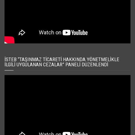
İSTEB “TAŞINMAZ TICARETI HAKKINDA YÖNETMELIKLE
İLGILI UYGULANAN CEZALAR” PANELI DÜZENLENDI