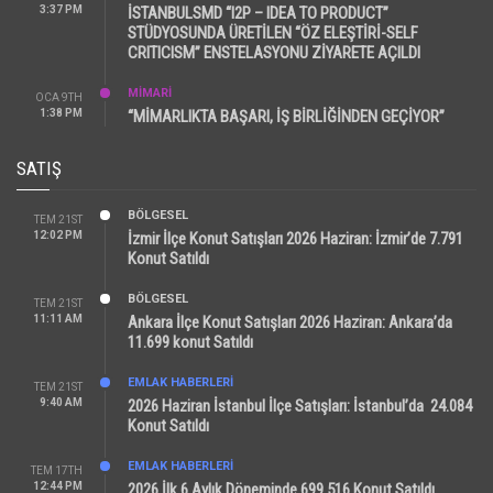
3:37 PM
İSTANBULSMD “I2P – IDEA TO PRODUCT”
STÜDYOSUNDA ÜRETİLEN “ÖZ ELEŞTİRİ-SELF
CRITICISM” ENSTELASYONU ZİYARETE AÇILDI
MİMARİ
OCA 9TH
1:38 PM
“MİMARLIKTA BAŞARI, İŞ BİRLİĞİNDEN GEÇİYOR”
SATIŞ
BÖLGESEL
TEM 21ST
12:02 PM
İzmir İlçe Konut Satışları 2026 Haziran: İzmir’de 7.791
Konut Satıldı
BÖLGESEL
TEM 21ST
11:11 AM
Ankara İlçe Konut Satışları 2026 Haziran: Ankara’da
11.699 konut Satıldı
EMLAK HABERLERI
TEM 21ST
9:40 AM
2026 Haziran İstanbul İlçe Satışları: İstanbul’da 24.084
Konut Satıldı
EMLAK HABERLERI
TEM 17TH
12:44 PM
2026 İlk 6 Aylık Döneminde 699.516 Konut Satıldı