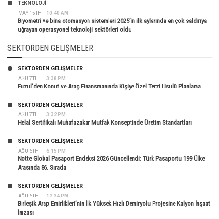
TEKNOLOJİ
MAY 15TH
10:40 AM
Biyometri ve bina otomasyon sistemleri 2025’in ilk aylarında en çok saldırıya
uğrayan operasyonel teknoloji sektörleri oldu
SEKTÖRDEN GELIŞMELER
SEKTÖRDEN GELIŞMELER
AĞU 7TH
3:38 PM
Fuzul’den Konut ve Araç Finansmanında Kişiye Özel Terzi Usulü Planlama
SEKTÖRDEN GELIŞMELER
AĞU 7TH
3:32 PM
Helal Sertifikalı Muhafazakar Mutfak Konseptinde Üretim Standartları
SEKTÖRDEN GELIŞMELER
AĞU 6TH
6:15 PM
Notte Global Pasaport Endeksi 2026 Güncellendi: Türk Pasaportu 199 Ülke
Arasında 86. Sırada
SEKTÖRDEN GELIŞMELER
AĞU 6TH
12:34 PM
Birleşik Arap Emirlikleri’nin İlk Yüksek Hızlı Demiryolu Projesine Kalyon İnşaat
İmzası