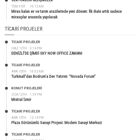
SEKTÖRDEN GELIŞMELER
TEM 31ST
10:12 AM
Miras kalan ev ve tarım arazilerinde yeni dönem: İlk ihale artık sadece
mirasçılar arasında yapılacak
TICARI PROJELER
TİCARİ PROJELER
HAZ 12TH
5:14 PM
DENİZLİ’DE ŞİMDİ SKY NOW OFFICE ZAMANI
TİCARİ PROJELER
ARA 10TH
10:52 AM
Turkmall’dan Bodrum’a Dev Yatırım: “Novada Forum”
KONUT PROJELERI
OCA 12TH
1:39 PM
Mistral İzmir
TİCARİ PROJELER
ARA 10TH
12:14 PM
Plaza Görünümlü Sanayi Projesi: Modern Sanayi Merkezi
TİCARİ PROJELER