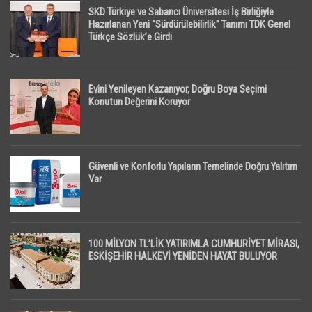
SKD Türkiye ve Sabancı Üniversitesi İş Birliğiyle
Hazırlanan Yeni “Sürdürülebilirlik” Tanımı TDK Genel
Türkçe Sözlük’e Girdi
Evini Yenileyen Kazanıyor, Doğru Boya Seçimi
Konutun Değerini Koruyor
Güvenli ve Konforlu Yapıların Temelinde Doğru Yalıtım
Var
100 MİLYON TL’LİK YATIRIMLA CUMHURİYET MİRASI,
ESKİŞEHİR HALKEVİ YENİDEN HAYAT BULUYOR