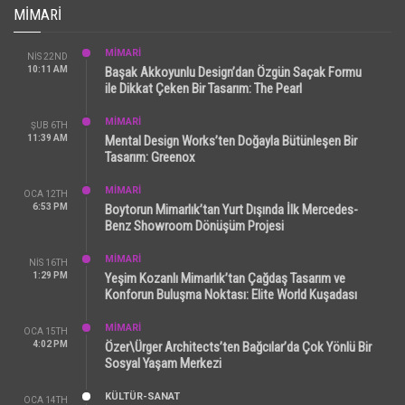
MIMARI
MİMARİ
NIS 22ND
10:11 AM
Başak Akkoyunlu Design’dan Özgün Saçak Formu
ile Dikkat Çeken Bir Tasarım: The Pearl
MİMARİ
ŞUB 6TH
11:39 AM
Mental Design Works’ten Doğayla Bütünleşen Bir
Tasarım: Greenox
MİMARİ
OCA 12TH
6:53 PM
Boytorun Mimarlık’tan Yurt Dışında İlk Mercedes-
Benz Showroom Dönüşüm Projesi
MİMARİ
NIS 16TH
1:29 PM
Yeşim Kozanlı Mimarlık’tan Çağdaş Tasarım ve
Konforun Buluşma Noktası: Elite World Kuşadası
MİMARİ
OCA 15TH
4:02 PM
Özer\Ürger Architects’ten Bağcılar’da Çok Yönlü Bir
Sosyal Yaşam Merkezi
KÜLTÜR-SANAT
OCA 14TH