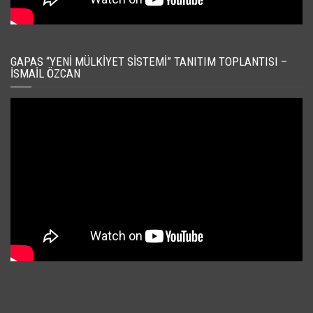
GAPAS “YENI MÜLKIYET SISTEMI” TANITIM TOPLANTISI –
İSMAIL ÖZCAN