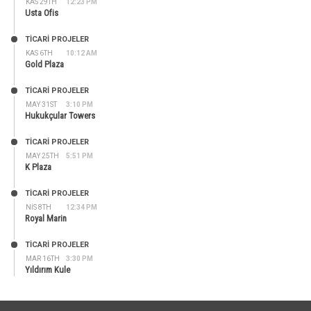
KAS 29TH
12:23 PM
Usta Ofis
TİCARİ PROJELER
KAS 6TH
10:12 AM
Gold Plaza
TİCARİ PROJELER
MAY 31ST
3:10 PM
Hukukçular Towers
TİCARİ PROJELER
MAY 25TH
5:51 PM
K Plaza
TİCARİ PROJELER
NIS 8TH
12:34 PM
Royal Marin
TİCARİ PROJELER
MAR 16TH
3:30 PM
Yıldırım Kule