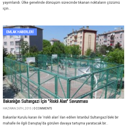
yayımlandı. Ülke genelinde dönüşüm sürecinde tıkanan noktaların çözümü
için...
EMLAK HABERLERI
Bakanlığın Sultangazi İçin "Riskli Alan" Savunması
HAZIRAN 26TH, 2015 |
0 COMMENTS
Bakanlar Kurulu kararı ile ‘riskli alan’ ilan edilen İstanbul Sultangazi’deki bir
mahalle ile ilgili Danıştay’da görülen davaya tartışma yaratacak bir...