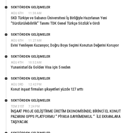
SEKTÖRDEN GELIŞMELER
AĞU 6TH
11:30 AM
SKD Türkiye ve Sabancı Üniversitesi İş Birliğiyle Hazırlanan Yeni
“Sürdürülebilirlik” Tanımı TDK Genel Türkçe Sözlük’e Girdi
SEKTÖRDEN GELIŞMELER
AĞU 6TH
11:27 AM
Evini Yenileyen Kazanıyor, Doğru Boya Seçimi Konutun Değerini Koruyor
SEKTÖRDEN GELIŞMELER
AĞU 4TH
10:52 AM
Yunanistan’da Golden Visa için 5 neden
SEKTÖRDEN GELIŞMELER
AĞU 3RD
12:42 PM
Konut inşaat firmaları şikayetleri yüzde 127 arttı
SEKTÖRDEN GELIŞMELER
TEM 31ST
7:24 PM
İNŞAAT PROJE GELİŞTİRME ÜRETİM EKONOMİSİNDE; BİRİNCİ EL KONUT
PAZARINI GPPS PLATFORMU ” PİYASA GAYRİMENKUL ” İLE EKRANLARA
TAŞIYACAK