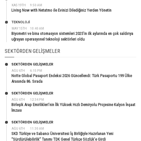
KAS 19TH
9:50 AM
Living Now with Netatmo ile Evinizi Dilediğiniz Yerden Yönetin
TEKNOLOJİ
MAY 15TH
10:40 AM
Biyometri ve bina otomasyon sistemleri 2025’in ilk aylarında en çok saldırıya
uğrayan operasyonel teknoloji sektörleri oldu
SEKTÖRDEN GELIŞMELER
SEKTÖRDEN GELIŞMELER
AĞU 6TH
6:15 PM
Notte Global Pasaport Endeksi 2026 Güncellendi: Türk Pasaportu 199 Ülke
Arasında 86. Sırada
SEKTÖRDEN GELIŞMELER
AĞU 6TH
12:34 PM
Birleşik Arap Emirlikleri’nin İlk Yüksek Hızlı Demiryolu Projesine Kalyon İnşaat
İmzası
SEKTÖRDEN GELIŞMELER
AĞU 6TH
11:30 AM
SKD Türkiye ve Sabancı Üniversitesi İş Birliğiyle Hazırlanan Yeni
“Sürdürülebilirlik” Tanımı TDK Genel Türkçe Sözlük’e Girdi