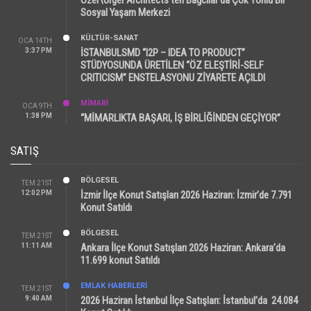
Sosyal Yaşam Merkezi
KÜLTÜR-SANAT
OCA 14TH
3:37 PM
İSTANBULSMD “I2P – IDEA TO PRODUCT”
STÜDYOSUNDA ÜRETİLEN “ÖZ ELEŞTİRİ-SELF
CRITICISM” ENSTELASYONU ZİYARETE AÇILDI
MİMARİ
OCA 9TH
1:38 PM
“MİMARLIKTA BAŞARI, İŞ BİRLİĞİNDEN GEÇİYOR”
SATIŞ
BÖLGESEL
TEM 21ST
12:02 PM
İzmir İlçe Konut Satışları 2026 Haziran: İzmir’de 7.791
Konut Satıldı
BÖLGESEL
TEM 21ST
11:11 AM
Ankara İlçe Konut Satışları 2026 Haziran: Ankara’da
11.699 konut Satıldı
EMLAK HABERLERI
TEM 21ST
9:40 AM
2026 Haziran İstanbul İlçe Satışları: İstanbul’da 24.084