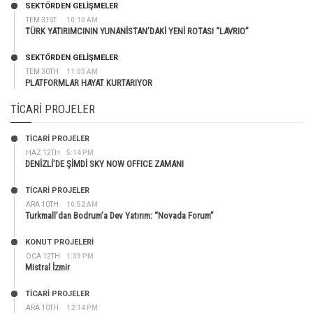
SEKTÖRDEN GELIŞMELER
TEM 31ST
10:10 AM
TÜRK YATIRIMCININ YUNANİSTAN’DAKİ YENİ ROTASI “LAVRIO”
SEKTÖRDEN GELIŞMELER
TEM 30TH
11:03 AM
PLATFORMLAR HAYAT KURTARIYOR
TICARI PROJELER
TİCARİ PROJELER
HAZ 12TH
5:14 PM
DENİZLİ’DE ŞİMDİ SKY NOW OFFICE ZAMANI
TİCARİ PROJELER
ARA 10TH
10:52 AM
Turkmall’dan Bodrum’a Dev Yatırım: “Novada Forum”
KONUT PROJELERI
OCA 12TH
1:39 PM
Mistral İzmir
TİCARİ PROJELER
ARA 10TH
12:14 PM