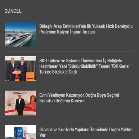
GÜNCEL
Birleşik Arap Emirlikleri’nin İlk Yüksek Hızlı Demiryolu
Projesine Kalyon İnşaat İmzası
SKD Türkiye ve Sabancı Üniversitesi İş Birliğiyle
Hazırlanan Yeni “Sürdürülebilirlik” Tanımı TDK Genel
Türkçe Sözlük’e Girdi
Evini Yenileyen Kazanıyor, Doğru Boya Seçimi
Konutun Değerini Koruyor
Güvenli ve Konforlu Yapıların Temelinde Doğru Yalıtım
Var