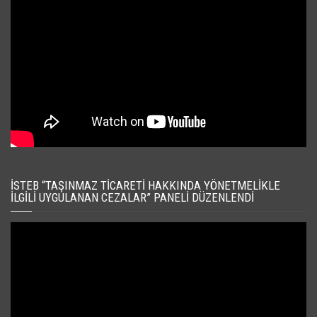
İSTEB “TAŞINMAZ TICARETI HAKKINDA YÖNETMELIKLE
İLGILI UYGULANAN CEZALAR” PANELI DÜZENLENDI