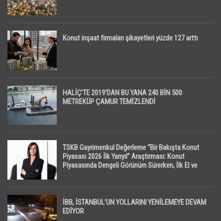
Konut inşaat firmaları şikayetleri yüzde 127 arttı
HALİÇ’TE 2019’DAN BU YANA 240 BİN 500
METREKÜP ÇAMUR TEMİZLENDİ
TSKB Gayrimenkul Değerleme “Bir Bakışta Konut
Piyasası 2026 İlk Yarıyıl” Araştırması: Konut
Piyasasında Dengeli Görünüm Sürerken, İlk El ve
İpotekli Satışlarda Sınırlı Toparlanma Dikkat Çekti
İBB, İSTANBUL’UN YOLLARINI YENİLEMEYE DEVAM
EDİYOR