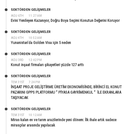
SEKTÖRDEN GELIŞMELER
AĞU 6TH
11:27 AM
Evini Yenileyen Kazanıyor, Doğru Boya Seçimi Konutun Değerini Koruyor
SEKTÖRDEN GELIŞMELER
AĞU 4TH
10:52 AM
Yunanistan’da Golden Visa için 5 neden
SEKTÖRDEN GELIŞMELER
AĞU 3RD
12:42 PM
Konut inşaat firmaları şikayetleri yüzde 127 arttı
SEKTÖRDEN GELIŞMELER
TEM 31ST
7:24 PM
İNŞAAT PROJE GELİŞTİRME ÜRETİM EKONOMİSİNDE; BİRİNCİ EL KONUT
PAZARINI GPPS PLATFORMU ” PİYASA GAYRİMENKUL ” İLE EKRANLARA
TAŞIYACAK
SEKTÖRDEN GELIŞMELER
TEM 31ST
10:12 AM
Miras kalan ev ve tarım arazilerinde yeni dönem: İlk ihale artık sadece
mirasçılar arasında yapılacak