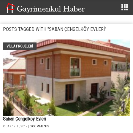
POSTS TAGGED WITH "SABAN ÇENGELKÖY EVLERI"
VILLA PROJELERI
Saban Çengelköy Evleri
OCAK 12TH, 2017 |
0 COMMENTS