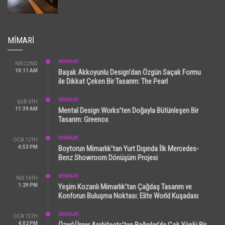
MIMARI
MİMARİ
NIS 22ND
10:11 AM
Başak Akkoyunlu Design’dan Özgün Saçak Formu
ile Dikkat Çeken Bir Tasarım: The Pearl
MİMARİ
ŞUB 6TH
11:39 AM
Mental Design Works’ten Doğayla Bütünleşen Bir
Tasarım: Greenox
MİMARİ
OCA 12TH
6:53 PM
Boytorun Mimarlık’tan Yurt Dışında İlk Mercedes-
Benz Showroom Dönüşüm Projesi
MİMARİ
NIS 16TH
1:29 PM
Yeşim Kozanlı Mimarlık’tan Çağdaş Tasarım ve
Konforun Buluşma Noktası: Elite World Kuşadası
MİMARİ
OCA 15TH
4:02 PM
Özer\Ürger Architects’ten Bağcılar’da Çok Yönlü Bir