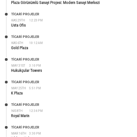
Plaza Görünümlü Sanayi Projesi: Modern Sanayi Merkezi
TİCARİ PROJELER
KAS 29TH
12:23 PM
Usta Ofis
TİCARİ PROJELER
KAS 6TH
10:12 AM
Gold Plaza
TİCARİ PROJELER
MAY 31ST
3:10 PM
Hukukçular Towers
TİCARİ PROJELER
MAY 25TH
5:51 PM
K Plaza
TİCARİ PROJELER
NIS 8TH
12:34 PM
Royal Marin
TİCARİ PROJELER
MAR 16TH
3:30 PM