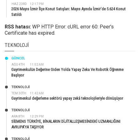
HAZ 23RD
12:17 PM
2026 Mayıs İzmir İlçe Konut Satışları: Mayıs Ayında İzmir’de 5.624 Konut
Satıldı
RSS hatası:
WP HTTP Error: cURL error 60: Peer's
Certificate has expired.
TEKNOLOJI
GÜNCEL
AĞU 4TH
11:02 AM
Gayrimenkulün Değerine Giden Yolda Yapay Zeka Ve Robotik Öğrenme
Başlıyor
TEKNOLOJİ
TEM 30TH
11:42 AM
Gayrimenkul değerleme sektörü yapay zekâ teknolojileriyle dönüşüyor
TEKNOLOJİ
ARA 8TH
12:29 PM
SİEMENS TÜRKİYE, BİNALARIN DİJİTALLEŞMESİNDEKİ UZMANLIĞINI
AVRUPA’YA TAŞIYOR
TEKNOLOJİ