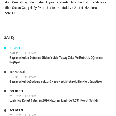
Saban Çengelköy Evleri Saban İnşaat tarafından İstanbul Üsküdar'da inşa
edilen Saban Çengelköy Evleri, 6 adet müstakil ve 2 adet ikiz olmak
üzere 10...
SATIŞ
GÜNCEL
AĞU 4TH
11:02 AM
Gayrimenkulün Değerine Giden Yolda Yapay Zeka Ve Robotik Öğrenme
Başlıyor
TEKNOLOJİ
TEM 30TH
11:42 AM
Gayrimenkul değerleme sektörü yapay zekâ teknolojileriyle dönüşüyor
BÖLGESEL
TEM 21ST
12:02 PM
İzmir İlçe Konut Satışları 2026 Haziran: İzmir’de 7.791 Konut Satıldı
BÖLGESEL
TEM 21ST
11:11 AM