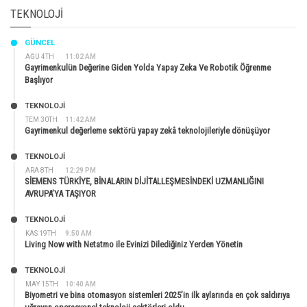
TEKNOLOJI
GÜNCEL
AĞU 4TH
11:02 AM
Gayrimenkulün Değerine Giden Yolda Yapay Zeka Ve Robotik Öğrenme
Başlıyor
TEKNOLOJİ
TEM 30TH
11:42 AM
Gayrimenkul değerleme sektörü yapay zekâ teknolojileriyle dönüşüyor
TEKNOLOJİ
ARA 8TH
12:29 PM
SİEMENS TÜRKİYE, BİNALARIN DİJİTALLEŞMESİNDEKİ UZMANLIĞINI
AVRUPA’YA TAŞIYOR
TEKNOLOJİ
KAS 19TH
9:50 AM
Living Now with Netatmo ile Evinizi Dilediğiniz Yerden Yönetin
TEKNOLOJİ
MAY 15TH
10:40 AM
Biyometri ve bina otomasyon sistemleri 2025’in ilk aylarında en çok saldırıya