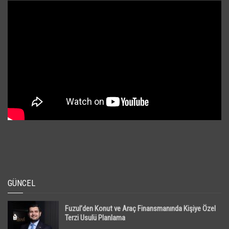
GÜNCEL
Fuzul’den Konut ve Araç Finansmanında Kişiye Özel
Terzi Usulü Planlama