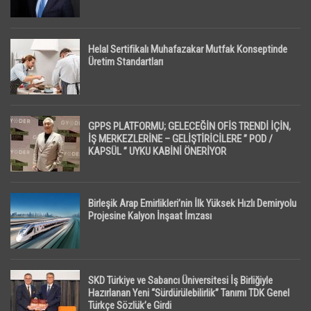
Helal Sertifikalı Muhafazakar Mutfak Konseptinde
Üretim Standartları
GPPS PLATFORMU; GELECEĞİN OFİS TRENDİ İÇİN,
İŞ MERKEZLERİNE – GELİŞTİRİCİLERE ” POD /
KAPSÜL ” UYKU KABİNİ ÖNERİYOR
Birleşik Arap Emirlikleri’nin İlk Yüksek Hızlı Demiryolu
Projesine Kalyon İnşaat İmzası
SKD Türkiye ve Sabancı Üniversitesi İş Birliğiyle
Hazırlanan Yeni “Sürdürülebilirlik” Tanımı TDK Genel
Türkçe Sözlük’e Girdi