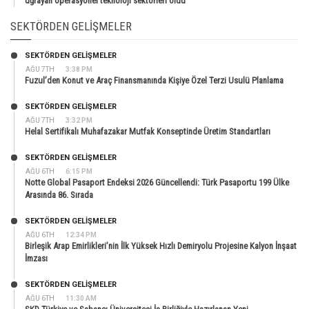
uğrayan operasyonel teknoloji sektörleri oldu
SEKTÖRDEN GELIŞMELER
SEKTÖRDEN GELIŞMELER
AĞU 7TH
3:38 PM
Fuzul’den Konut ve Araç Finansmanında Kişiye Özel Terzi Usulü Planlama
SEKTÖRDEN GELIŞMELER
AĞU 7TH
3:32 PM
Helal Sertifikalı Muhafazakar Mutfak Konseptinde Üretim Standartları
SEKTÖRDEN GELIŞMELER
AĞU 6TH
6:15 PM
Notte Global Pasaport Endeksi 2026 Güncellendi: Türk Pasaportu 199 Ülke
Arasında 86. Sırada
SEKTÖRDEN GELIŞMELER
AĞU 6TH
12:34 PM
Birleşik Arap Emirlikleri’nin İlk Yüksek Hızlı Demiryolu Projesine Kalyon İnşaat
İmzası
SEKTÖRDEN GELIŞMELER
AĞU 6TH
11:30 AM