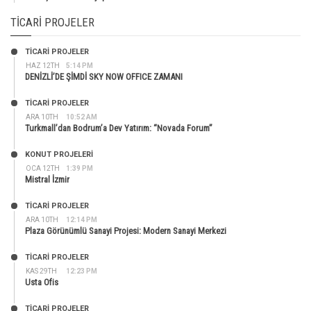
TICARI PROJELER
TİCARİ PROJELER
HAZ 12TH
5:14 PM
DENİZLİ’DE ŞİMDİ SKY NOW OFFICE ZAMANI
TİCARİ PROJELER
ARA 10TH
10:52 AM
Turkmall’dan Bodrum’a Dev Yatırım: “Novada Forum”
KONUT PROJELERI
OCA 12TH
1:39 PM
Mistral İzmir
TİCARİ PROJELER
ARA 10TH
12:14 PM
Plaza Görünümlü Sanayi Projesi: Modern Sanayi Merkezi
TİCARİ PROJELER
KAS 29TH
12:23 PM
Usta Ofis
TİCARİ PROJELER