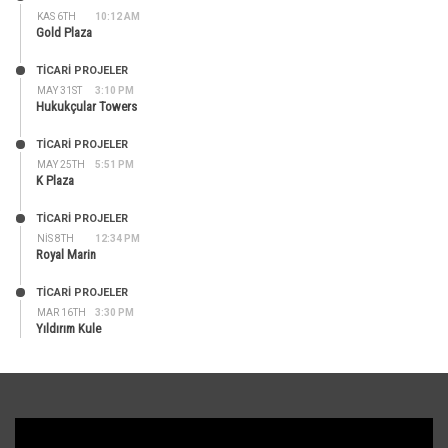
KAS 6TH
10:12 AM
Gold Plaza
TİCARİ PROJELER
MAY 31ST
3:10 PM
Hukukçular Towers
TİCARİ PROJELER
MAY 25TH
5:51 PM
K Plaza
TİCARİ PROJELER
NIS 8TH
12:34 PM
Royal Marin
TİCARİ PROJELER
MAR 16TH
3:30 PM
Yıldırım Kule