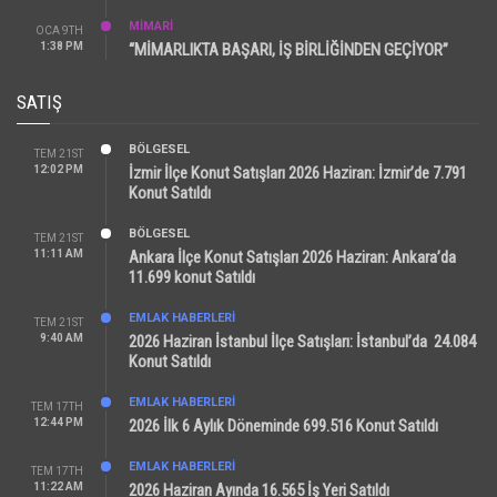
MİMARİ
OCA 9TH
1:38 PM
“MİMARLIKTA BAŞARI, İŞ BİRLİĞİNDEN GEÇİYOR”
SATIŞ
BÖLGESEL
TEM 21ST
12:02 PM
İzmir İlçe Konut Satışları 2026 Haziran: İzmir’de 7.791
Konut Satıldı
BÖLGESEL
TEM 21ST
11:11 AM
Ankara İlçe Konut Satışları 2026 Haziran: Ankara’da
11.699 konut Satıldı
EMLAK HABERLERI
TEM 21ST
9:40 AM
2026 Haziran İstanbul İlçe Satışları: İstanbul’da 24.084
Konut Satıldı
EMLAK HABERLERI
TEM 17TH
12:44 PM
2026 İlk 6 Aylık Döneminde 699.516 Konut Satıldı
EMLAK HABERLERI
TEM 17TH
11:22 AM
2026 Haziran Ayında 16.565 İş Yeri Satıldı