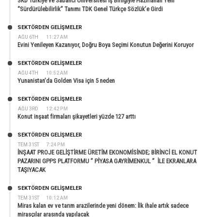
SKD Türkiye ve Sabancı Üniversitesi İş Birliğiyle Hazırlanan Yeni
“Sürdürülebilirlik” Tanımı TDK Genel Türkçe Sözlük’e Girdi
SEKTÖRDEN GELIŞMELER
AĞU 6TH
11:27 AM
Evini Yenileyen Kazanıyor, Doğru Boya Seçimi Konutun Değerini Koruyor
SEKTÖRDEN GELIŞMELER
AĞU 4TH
10:52 AM
Yunanistan’da Golden Visa için 5 neden
SEKTÖRDEN GELIŞMELER
AĞU 3RD
12:42 PM
Konut inşaat firmaları şikayetleri yüzde 127 arttı
SEKTÖRDEN GELIŞMELER
TEM 31ST
7:24 PM
İNŞAAT PROJE GELİŞTİRME ÜRETİM EKONOMİSİNDE; BİRİNCİ EL KONUT
PAZARINI GPPS PLATFORMU ” PİYASA GAYRİMENKUL ” İLE EKRANLARA
TAŞIYACAK
SEKTÖRDEN GELIŞMELER
TEM 31ST
10:12 AM
Miras kalan ev ve tarım arazilerinde yeni dönem: İlk ihale artık sadece
mirasçılar arasında yapılacak