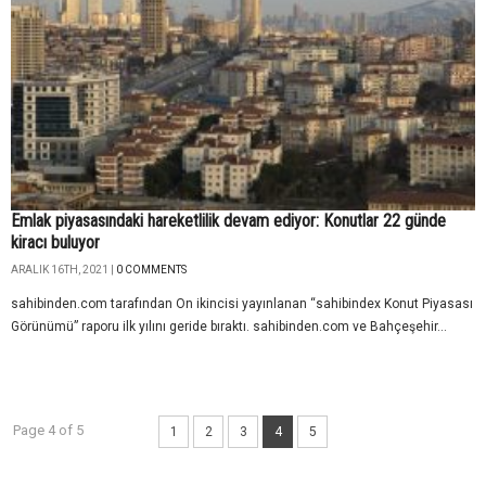
Emlak piyasasındaki hareketlilik devam ediyor: Konutlar 22 günde
kiracı buluyor
ARALIK 16TH, 2021 |
0 COMMENTS
sahibinden.com tarafından On ikincisi yayınlanan “sahibindex Konut Piyasası
Görünümü” raporu ilk yılını geride bıraktı. sahibinden.com ve Bahçeşehir...
Page 4 of 5
1
2
3
4
5