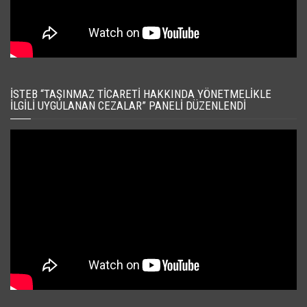
İSTEB “TAŞINMAZ TICARETI HAKKINDA YÖNETMELIKLE
İLGILI UYGULANAN CEZALAR” PANELI DÜZENLENDI