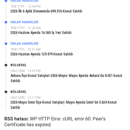
EMLAK HABERLERI
TEM 17TH
12:44 PM
2026 İlk 6 Aylık Döneminde 699.516 Konut Satıldı
EMLAK HABERLERI
TEM 17TH
11:22 AM
2026 Haziran Ayında 16.565 İş Yeri Satıldı
EMLAK HABERLERI
TEM 17TH
10:31 AM
2026 Haziran Ayında 129.979 Konut Satıldı
BÖLGESEL
HAZ 23RD
12:59 PM
Ankara İlçe Konut Satışları 2026 Mayıs: Mayıs Ayında Ankara’da 8.021 konut
Satıldı
BÖLGESEL
HAZ 23RD
12:17 PM
2026 Mayıs İzmir İlçe Konut Satışları: Mayıs Ayında İzmir’de 5.624 Konut
Satıldı
RSS hatası:
WP HTTP Error: cURL error 60: Peer's
Certificate has expired.