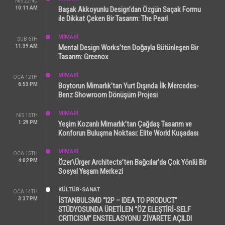
NIS 22ND
10:11 AM
Başak Akkoyunlu Design’dan Özgün Saçak Formu
ile Dikkat Çeken Bir Tasarım: The Pearl
MİMARİ
ŞUB 6TH
11:39 AM
Mental Design Works’ten Doğayla Bütünleşen Bir
Tasarım: Greenox
MİMARİ
OCA 12TH
6:53 PM
Boytorun Mimarlık’tan Yurt Dışında İlk Mercedes-
Benz Showroom Dönüşüm Projesi
MİMARİ
NIS 16TH
1:29 PM
Yeşim Kozanlı Mimarlık’tan Çağdaş Tasarım ve
Konforun Buluşma Noktası: Elite World Kuşadası
MİMARİ
OCA 15TH
4:02 PM
Özer\Ürger Architects’ten Bağcılar’da Çok Yönlü Bir
Sosyal Yaşam Merkezi
KÜLTÜR-SANAT
OCA 14TH
3:37 PM
İSTANBULSMD “I2P – IDEA TO PRODUCT”
STÜDYOSUNDA ÜRETİLEN “ÖZ ELEŞTİRİ-SELF
CRITICISM” ENSTELASYONU ZİYARETE AÇILDI