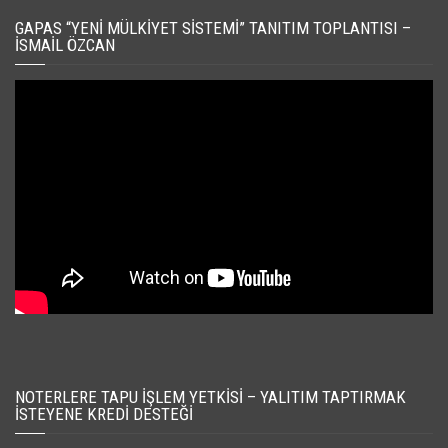
GAPAS “YENI MÜLKIYET SISTEMI” TANITIM TOPLANTISI –
İSMAIL ÖZCAN
NOTERLERE TAPU İŞLEM YETKISI – YALITIM TAPTIRMAK
İSTEYENE KREDI DESTEĞI