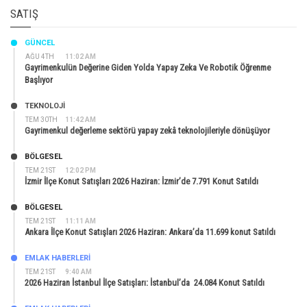
SATIŞ
GÜNCEL
AĞU 4TH
11:02 AM
Gayrimenkulün Değerine Giden Yolda Yapay Zeka Ve Robotik Öğrenme
Başlıyor
TEKNOLOJİ
TEM 30TH
11:42 AM
Gayrimenkul değerleme sektörü yapay zekâ teknolojileriyle dönüşüyor
BÖLGESEL
TEM 21ST
12:02 PM
İzmir İlçe Konut Satışları 2026 Haziran: İzmir’de 7.791 Konut Satıldı
BÖLGESEL
TEM 21ST
11:11 AM
Ankara İlçe Konut Satışları 2026 Haziran: Ankara’da 11.699 konut Satıldı
EMLAK HABERLERI
TEM 21ST
9:40 AM
2026 Haziran İstanbul İlçe Satışları: İstanbul’da 24.084 Konut Satıldı