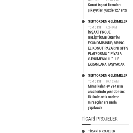
AĞU 3RD
12:42 PM
Konut inşaat firmaları
şikayetleri yüzde 127 arttı
SEKTÖRDEN GELIŞMELER
TEM 31ST
7:24 PM
İNŞAAT PROJE
GELİŞTİRME ÜRETİM
EKONOMİSİNDE; BİRİNCİ
EL KONUT PAZARINI GPPS
PLATFORMU ” PİYASA
GAYRİMENKUL ” İLE
EKRANLARA TAŞIYACAK
SEKTÖRDEN GELIŞMELER
TEM 31ST
10:12 AM
Miras kalan ev ve tarım
arazilerinde yeni dönem:
İlk ihale artık sadece
mirasçılar arasında
yapılacak
TICARI PROJELER
TİCARİ PROJELER