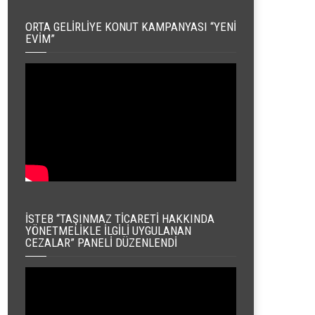
ORTA GELIRLIYE KONUT KAMPANYASI “YENI
EVIM”
İSTEB “TAŞINMAZ TICARETI HAKKINDA
YÖNETMELIKLE İLGILI UYGULANAN
CEZALAR” PANELI DÜZENLENDI