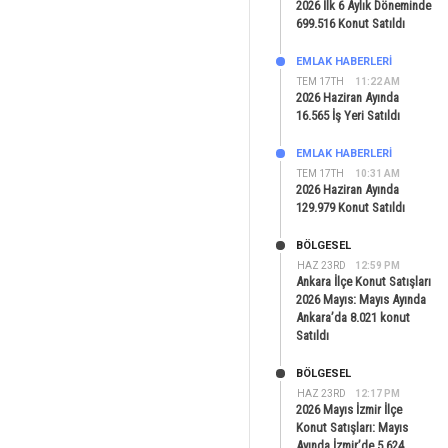
2026 İlk 6 Aylık Döneminde
699.516 Konut Satıldı
EMLAK HABERLERI
TEM 17TH
11:22 AM
2026 Haziran Ayında
16.565 İş Yeri Satıldı
EMLAK HABERLERI
TEM 17TH
10:31 AM
2026 Haziran Ayında
129.979 Konut Satıldı
BÖLGESEL
HAZ 23RD
12:59 PM
Ankara İlçe Konut Satışları
2026 Mayıs: Mayıs Ayında
Ankara’da 8.021 konut
Satıldı
BÖLGESEL
HAZ 23RD
12:17 PM
2026 Mayıs İzmir İlçe
Konut Satışları: Mayıs
Ayında İzmir’de 5.624