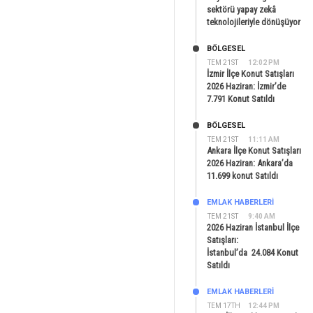
sektörü yapay zekâ
teknolojileriyle dönüşüyor
BÖLGESEL
TEM 21ST
12:02 PM
İzmir İlçe Konut Satışları
2026 Haziran: İzmir’de
7.791 Konut Satıldı
BÖLGESEL
TEM 21ST
11:11 AM
Ankara İlçe Konut Satışları
2026 Haziran: Ankara’da
11.699 konut Satıldı
EMLAK HABERLERI
TEM 21ST
9:40 AM
2026 Haziran İstanbul İlçe
Satışları:
İstanbul’da 24.084 Konut
Satıldı
EMLAK HABERLERI
TEM 17TH
12:44 PM