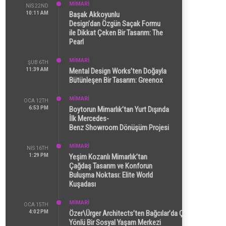
MİMARİ
NIS 22ND
10:11 AM
Başak Akkoyunlu
Design’dan Özgün Saçak Formu
ile Dikkat Çeken Bir Tasarım: The
Pearl
MİMARİ
ŞUB 6TH
11:39 AM
Mental Design Works’ten Doğayla
Bütünleşen Bir Tasarım: Greenox
MİMARİ
OCA 12TH
6:53 PM
Boytorun Mimarlık’tan Yurt Dışında
İlk Mercedes-
Benz Showroom Dönüşüm Projesi
MİMARİ
NIS 16TH
1:29 PM
Yeşim Kozanlı Mimarlık’tan
Çağdaş Tasarım ve Konforun
Buluşma Noktası: Elite World
Kuşadası
MİMARİ
OCA 15TH
4:02 PM
Özer\Ürger Architects’ten Bağcılar’da Çok
Yönlü Bir Sosyal Yaşam Merkezi