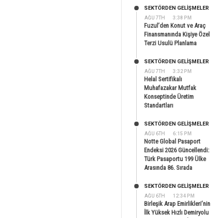
SEKTÖRDEN GELIŞMELER
AĞU 7TH
3:38 PM
Fuzul’den Konut ve Araç
Finansmanında Kişiye Özel
Terzi Usulü Planlama
SEKTÖRDEN GELIŞMELER
AĞU 7TH
3:32 PM
Helal Sertifikalı
Muhafazakar Mutfak
Konseptinde Üretim
Standartları
SEKTÖRDEN GELIŞMELER
AĞU 6TH
6:15 PM
Notte Global Pasaport
Endeksi 2026 Güncellendi:
Türk Pasaportu 199 Ülke
Arasında 86. Sırada
SEKTÖRDEN GELIŞMELER
AĞU 6TH
12:34 PM
Birleşik Arap Emirlikleri’nin
İlk Yüksek Hızlı Demiryolu