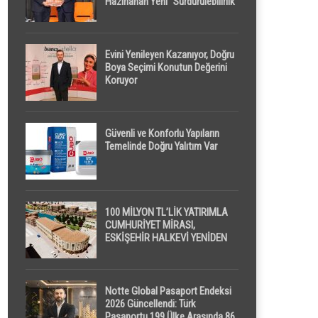
Hazırlanan Yeni “Sürdürülebilirlik”
Tanımı TDK Genel Türkçe
Sözlük’e Girdi
Evini Yenileyen Kazanıyor, Doğru
Boya Seçimi Konutun Değerini
Koruyor
Güvenli ve Konforlu Yapıların
Temelinde Doğru Yalıtım Var
100 MİLYON TL’LİK YATIRIMLA
CUMHURİYET MİRASI,
ESKİŞEHİR HALKEVİ YENİDEN
HAYAT BULUYOR
Notte Global Pasaport Endeksi
2026 Güncellendi: Türk
Pasaportu 199 Ülke Arasında 86.