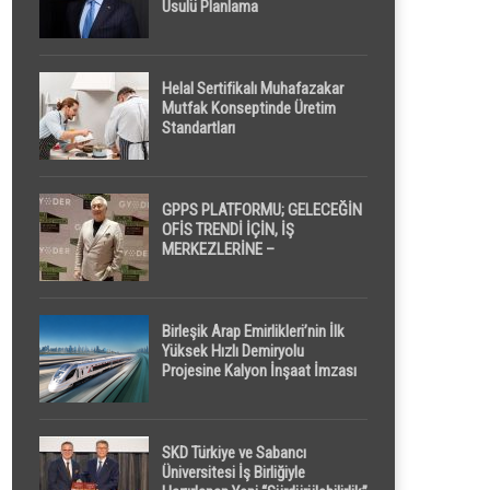
Usulü Planlama
Helal Sertifikalı Muhafazakar
Mutfak Konseptinde Üretim
Standartları
GPPS PLATFORMU; GELECEĞİN
OFİS TRENDİ İÇİN, İŞ
MERKEZLERİNE –
GELİŞTİRİCİLERE ” POD /
KAPSÜL ” UYKU KABİNİ
ÖNERİYOR
Birleşik Arap Emirlikleri’nin İlk
Yüksek Hızlı Demiryolu
Projesine Kalyon İnşaat İmzası
SKD Türkiye ve Sabancı
Üniversitesi İş Birliğiyle