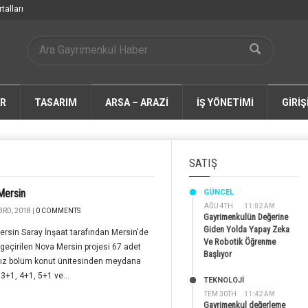
talları
AR
TASARIM
ARSA – ARAZİ
İŞ YÖNETİMİ
GİRİŞ
SATIŞ
Mersin
GÜNCEL
AĞU 4TH
11:02 AM
3RD, 2018 |
0 COMMENTS
Gayrimenkulün Değerine
Giden Yolda Yapay Zeka
rsin Saray İnşaat tarafından Mersin'de
Ve Robotik Öğrenme
geçirilen Nova Mersin projesi 67 adet
Başlıyor
ız bölüm konut ünitesinden meydana
 3+1, 4+1, 5+1 ve...
TEKNOLOJİ
TEM 30TH
11:42 AM
Gayrimenkul değerleme