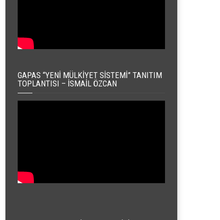
GAPAS “YENI MÜLKIYET SISTEMI” TANITIM
TOPLANTISI – İSMAIL ÖZCAN