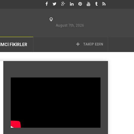
August 7th, 2026
İMCİ FİKİRLER
TAKIP EDIN