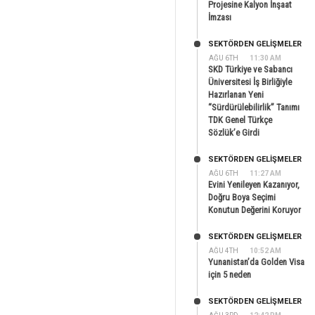
Projesine Kalyon İnşaat
İmzası
SEKTÖRDEN GELIŞMELER
AĞU 6TH
11:30 AM
SKD Türkiye ve Sabancı
Üniversitesi İş Birliğiyle
Hazırlanan Yeni
“Sürdürülebilirlik” Tanımı
TDK Genel Türkçe
Sözlük’e Girdi
SEKTÖRDEN GELIŞMELER
AĞU 6TH
11:27 AM
Evini Yenileyen Kazanıyor,
Doğru Boya Seçimi
Konutun Değerini Koruyor
SEKTÖRDEN GELIŞMELER
AĞU 4TH
10:52 AM
Yunanistan’da Golden Visa
için 5 neden
SEKTÖRDEN GELIŞMELER