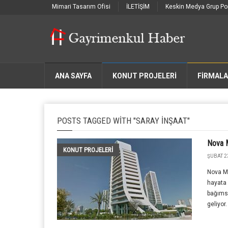
Mimari Tasarım Ofisi
İLETİŞİM
Keskin Medya Grup Por
ANA SAYFA
KONUT PROJELERİ
FIRMAL
POSTS TAGGED WITH "SARAY INŞAAT"
Nova 
KONUT PROJELERI
ŞUBAT 2
Nova Me
hayata 
bağıms
geliyor.