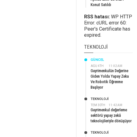
Konut Satıldı
RSS hatası:
WP HTTP
Error: cURL error 60:
Peer's Certificate has
expired.
TEKNOLOJI
GÜNCEL
AĞU 4TH
11:02 AM
Gayrimenkulün Değerine
Giden Yolda Yapay Zeka
Ve Robotik Öğrenme
Başlıyor
TEKNOLOJİ
TEM 30TH
11:42 AM
Gayrimenkul değerleme
sektörü yapay zekâ
teknolojileriyle dönüşüyor
TEKNOLOJİ