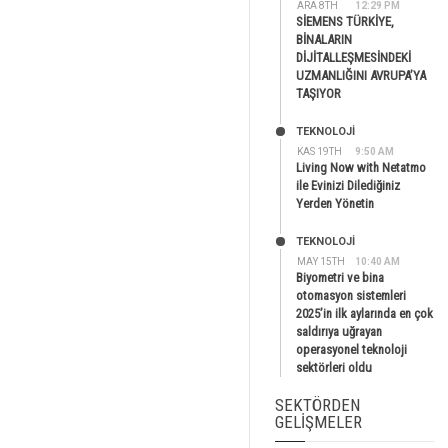
ARA 8TH
12:29 PM
SİEMENS TÜRKİYE,
BİNALARIN
DİJİTALLEŞMESİNDEKİ
UZMANLIĞINI AVRUPA’YA
TAŞIYOR
TEKNOLOJİ
KAS 19TH
9:50 AM
Living Now with Netatmo
ile Evinizi Dilediğiniz
Yerden Yönetin
TEKNOLOJİ
MAY 15TH
10:40 AM
Biyometri ve bina
otomasyon sistemleri
2025’in ilk aylarında en çok
saldırıya uğrayan
operasyonel teknoloji
sektörleri oldu
SEKTÖRDEN
GELIŞMELER