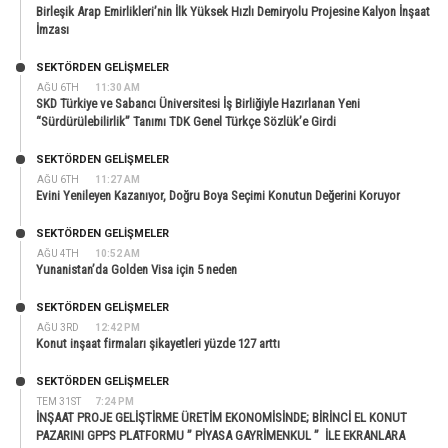
Birleşik Arap Emirlikleri’nin İlk Yüksek Hızlı Demiryolu Projesine Kalyon İnşaat
İmzası
SEKTÖRDEN GELIŞMELER
AĞU 6TH
11:30 AM
SKD Türkiye ve Sabancı Üniversitesi İş Birliğiyle Hazırlanan Yeni
“Sürdürülebilirlik” Tanımı TDK Genel Türkçe Sözlük’e Girdi
SEKTÖRDEN GELIŞMELER
AĞU 6TH
11:27 AM
Evini Yenileyen Kazanıyor, Doğru Boya Seçimi Konutun Değerini Koruyor
SEKTÖRDEN GELIŞMELER
AĞU 4TH
10:52 AM
Yunanistan’da Golden Visa için 5 neden
SEKTÖRDEN GELIŞMELER
AĞU 3RD
12:42 PM
Konut inşaat firmaları şikayetleri yüzde 127 arttı
SEKTÖRDEN GELIŞMELER
TEM 31ST
7:24 PM
İNŞAAT PROJE GELİŞTİRME ÜRETİM EKONOMİSİNDE; BİRİNCİ EL KONUT
PAZARINI GPPS PLATFORMU ” PİYASA GAYRİMENKUL ” İLE EKRANLARA