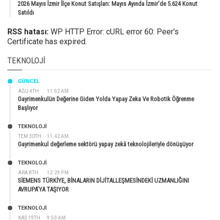
2026 Mayıs İzmir İlçe Konut Satışları: Mayıs Ayında İzmir’de 5.624 Konut
Satıldı
RSS hatası:
WP HTTP Error: cURL error 60: Peer's
Certificate has expired.
TEKNOLOJI
GÜNCEL
AĞU 4TH
11:02 AM
Gayrimenkulün Değerine Giden Yolda Yapay Zeka Ve Robotik Öğrenme
Başlıyor
TEKNOLOJİ
TEM 30TH
11:42 AM
Gayrimenkul değerleme sektörü yapay zekâ teknolojileriyle dönüşüyor
TEKNOLOJİ
ARA 8TH
12:29 PM
SİEMENS TÜRKİYE, BİNALARIN DİJİTALLEŞMESİNDEKİ UZMANLIĞINI
AVRUPA’YA TAŞIYOR
TEKNOLOJİ
KAS 19TH
9:50 AM