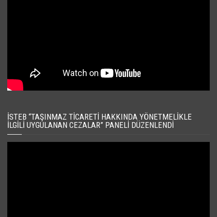
İSTEB “TAŞINMAZ TICARETI HAKKINDA YÖNETMELIKLE
İLGILI UYGULANAN CEZALAR” PANELI DÜZENLENDI