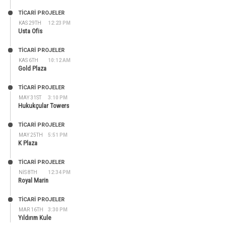
TİCARİ PROJELER
KAS 29TH
12:23 PM
Usta Ofis
TİCARİ PROJELER
KAS 6TH
10:12 AM
Gold Plaza
TİCARİ PROJELER
MAY 31ST
3:10 PM
Hukukçular Towers
TİCARİ PROJELER
MAY 25TH
5:51 PM
K Plaza
TİCARİ PROJELER
NIS 8TH
12:34 PM
Royal Marin
TİCARİ PROJELER
MAR 16TH
3:30 PM
Yıldırım Kule