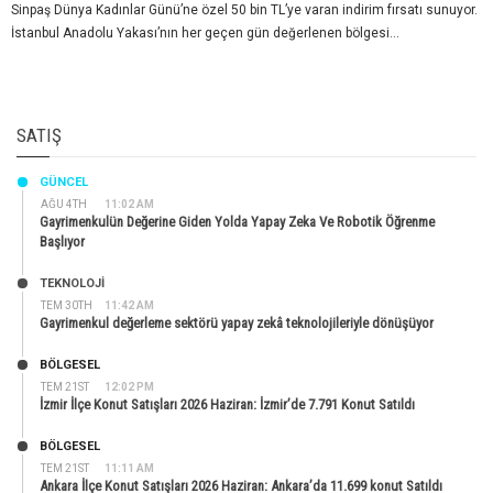
Sinpaş Dünya Kadınlar Günü’ne özel 50 bin TL’ye varan indirim fırsatı sunuyor.
İstanbul Anadolu Yakası’nın her geçen gün değerlenen bölgesi...
SATIŞ
GÜNCEL
AĞU 4TH
11:02 AM
Gayrimenkulün Değerine Giden Yolda Yapay Zeka Ve Robotik Öğrenme
Başlıyor
TEKNOLOJİ
TEM 30TH
11:42 AM
Gayrimenkul değerleme sektörü yapay zekâ teknolojileriyle dönüşüyor
BÖLGESEL
TEM 21ST
12:02 PM
İzmir İlçe Konut Satışları 2026 Haziran: İzmir’de 7.791 Konut Satıldı
BÖLGESEL
TEM 21ST
11:11 AM
Ankara İlçe Konut Satışları 2026 Haziran: Ankara’da 11.699 konut Satıldı