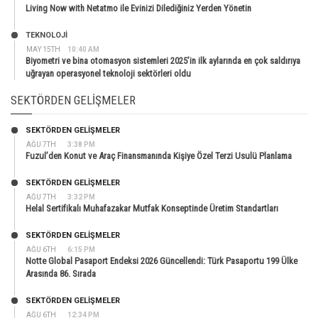
Living Now with Netatmo ile Evinizi Dilediğiniz Yerden Yönetin
TEKNOLOJİ
MAY 15TH
10:40 AM
Biyometri ve bina otomasyon sistemleri 2025’in ilk aylarında en çok saldırıya
uğrayan operasyonel teknoloji sektörleri oldu
SEKTÖRDEN GELIŞMELER
SEKTÖRDEN GELIŞMELER
AĞU 7TH
3:38 PM
Fuzul’den Konut ve Araç Finansmanında Kişiye Özel Terzi Usulü Planlama
SEKTÖRDEN GELIŞMELER
AĞU 7TH
3:32 PM
Helal Sertifikalı Muhafazakar Mutfak Konseptinde Üretim Standartları
SEKTÖRDEN GELIŞMELER
AĞU 6TH
6:15 PM
Notte Global Pasaport Endeksi 2026 Güncellendi: Türk Pasaportu 199 Ülke
Arasında 86. Sırada
SEKTÖRDEN GELIŞMELER
AĞU 6TH
12:34 PM