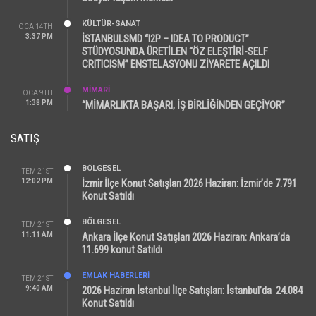
KÜLTÜR-SANAT
OCA 14TH
3:37 PM
İSTANBULSMD “I2P – IDEA TO PRODUCT”
STÜDYOSUNDA ÜRETİLEN “ÖZ ELEŞTİRİ-SELF
CRITICISM” ENSTELASYONU ZİYARETE AÇILDI
MİMARİ
OCA 9TH
1:38 PM
“MİMARLIKTA BAŞARI, İŞ BİRLİĞİNDEN GEÇİYOR”
SATIŞ
BÖLGESEL
TEM 21ST
12:02 PM
İzmir İlçe Konut Satışları 2026 Haziran: İzmir’de 7.791
Konut Satıldı
BÖLGESEL
TEM 21ST
11:11 AM
Ankara İlçe Konut Satışları 2026 Haziran: Ankara’da
11.699 konut Satıldı
EMLAK HABERLERI
TEM 21ST
9:40 AM
2026 Haziran İstanbul İlçe Satışları: İstanbul’da 24.084
Konut Satıldı