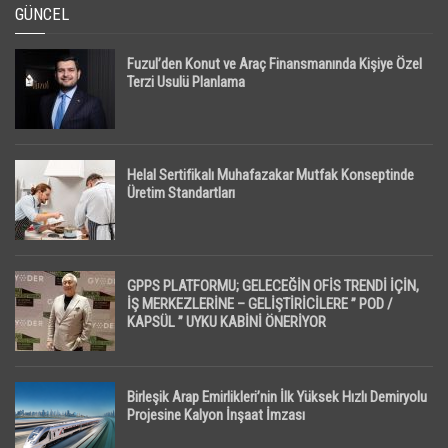
GÜNCEL
Fuzul’den Konut ve Araç Finansmanında Kişiye Özel
Terzi Usulü Planlama
Helal Sertifikalı Muhafazakar Mutfak Konseptinde
Üretim Standartları
GPPS PLATFORMU; GELECEĞİN OFİS TRENDİ İÇİN,
İŞ MERKEZLERİNE – GELİŞTİRİCİLERE ” POD /
KAPSÜL ” UYKU KABİNİ ÖNERİYOR
Birleşik Arap Emirlikleri’nin İlk Yüksek Hızlı Demiryolu
Projesine Kalyon İnşaat İmzası