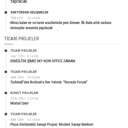
TAŞIYACAK
SEKTÖRDEN GELIŞMELER
TEM 31ST
10:12 AM
Miras kalan ev ve tarım arazilerinde yeni dönem: İlk ihale artık sadece
mirasçılar arasında yapılacak
TICARI PROJELER
TİCARİ PROJELER
HAZ 12TH
5:14 PM
DENİZLİ’DE ŞİMDİ SKY NOW OFFICE ZAMANI
TİCARİ PROJELER
ARA 10TH
10:52 AM
Turkmall’dan Bodrum’a Dev Yatırım: “Novada Forum”
KONUT PROJELERI
OCA 12TH
1:39 PM
Mistral İzmir
TİCARİ PROJELER
ARA 10TH
12:14 PM
Plaza Görünümlü Sanayi Projesi: Modern Sanayi Merkezi