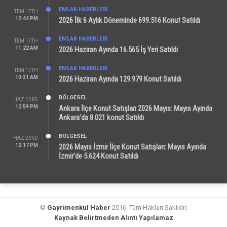
EMLAK HABERLERI
TEM 17TH
12:44 PM
2026 İlk 6 Aylık Döneminde 699.516 Konut Satıldı
EMLAK HABERLERI
TEM 17TH
11:22 AM
2026 Haziran Ayında 16.565 İş Yeri Satıldı
EMLAK HABERLERI
TEM 17TH
10:31 AM
2026 Haziran Ayında 129.979 Konut Satıldı
BÖLGESEL
HAZ 23RD
12:59 PM
Ankara İlçe Konut Satışları 2026 Mayıs: Mayıs Ayında
Ankara’da 8.021 konut Satıldı
BÖLGESEL
HAZ 23RD
12:17 PM
2026 Mayıs İzmir İlçe Konut Satışları: Mayıs Ayında
İzmir’de 5.624 Konut Satıldı
©
Gayrimenkul Haber
2016. Tüm Hakları Saklıdır.
Kaynak Belirtmeden Alıntı Yapılamaz