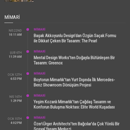
MIMARI
MİMARİ
NIS 22ND
10:11 AM
Başak Akkoyunlu Design’dan Özgün Saçak Formu
ile Dikkat Çeken Bir Tasarım: The Pearl
MİMARİ
ŞUB 6TH
11:39 AM
Mental Design Works’ten Doğayla Bütünleşen Bir
Tasarım: Greenox
MİMARİ
OCA 12TH
6:53 PM
Boytorun Mimarlık’tan Yurt Dışında İlk Mercedes-
Benz Showroom Dönüşüm Projesi
MİMARİ
NIS 16TH
1:29 PM
Yeşim Kozanlı Mimarlık’tan Çağdaş Tasarım ve
Konforun Buluşma Noktası: Elite World Kuşadası
MİMARİ
OCA 15TH
4:02 PM
Özer\Ürger Architects’ten Bağcılar’da Çok Yönlü Bir
Sosyal Yaşam Merkezi