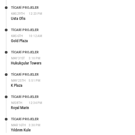
TİCARİ PROJELER
KAS 29TH
12:23 PM
Usta Ofis
TİCARİ PROJELER
KAS 6TH
10:12 AM
Gold Plaza
TİCARİ PROJELER
MAY 31ST
3:10 PM
Hukukçular Towers
TİCARİ PROJELER
MAY 25TH
5:51 PM
K Plaza
TİCARİ PROJELER
NIS 8TH
12:34 PM
Royal Marin
TİCARİ PROJELER
MAR 16TH
3:30 PM
Yıldırım Kule