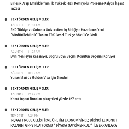
Birleşik Arap Emirlikleri’nin İlk Yüksek Hızlı Demiryolu Projesine Kalyon İnşaat
İmzası
SEKTÖRDEN GELIŞMELER
AĞU 6TH
11:30 AM
SKD Türkiye ve Sabancı Üniversitesi İş Birliğiyle Hazırlanan Yeni
“Sürdürülebilirlik” Tanımı TDK Genel Türkçe Sözlük’e Girdi
SEKTÖRDEN GELIŞMELER
AĞU 6TH
11:27 AM
Evini Yenileyen Kazanıyor, Doğru Boya Seçimi Konutun Değerini Koruyor
SEKTÖRDEN GELIŞMELER
AĞU 4TH
10:52 AM
Yunanistan’da Golden Visa için 5 neden
SEKTÖRDEN GELIŞMELER
AĞU 3RD
12:42 PM
Konut inşaat firmaları şikayetleri yüzde 127 arttı
SEKTÖRDEN GELIŞMELER
TEM 31ST
7:24 PM
İNŞAAT PROJE GELİŞTİRME ÜRETİM EKONOMİSİNDE; BİRİNCİ EL KONUT
PAZARINI GPPS PLATFORMU ” PİYASA GAYRİMENKUL ” İLE EKRANLARA