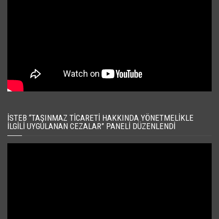
İSTEB “TAŞINMAZ TICARETI HAKKINDA YÖNETMELIKLE
İLGILI UYGULANAN CEZALAR” PANELI DÜZENLENDI