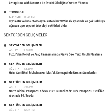
Living Now with Netatmo ile Evinizi Dilediğiniz Yerden Yönetin
TEKNOLOJİ
MAY 15TH
10:40 AM
Biyometri ve bina otomasyon sistemleri 2025’in ilk aylarında en çok saldırıya
uğrayan operasyonel teknoloji sektörleri oldu
SEKTÖRDEN GELIŞMELER
SEKTÖRDEN GELIŞMELER
AĞU 7TH
3:38 PM
Fuzul’den Konut ve Araç Finansmanında Kişiye Özel Terzi Usulü Planlama
SEKTÖRDEN GELIŞMELER
AĞU 7TH
3:32 PM
Helal Sertifikalı Muhafazakar Mutfak Konseptinde Üretim Standartları
SEKTÖRDEN GELIŞMELER
AĞU 6TH
6:15 PM
Notte Global Pasaport Endeksi 2026 Güncellendi: Türk Pasaportu 199 Ülke
Arasında 86. Sırada
SEKTÖRDEN GELIŞMELER
AĞU 6TH
12:34 PM