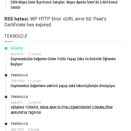
2026 Mayıs İzmir İlçe Konut Satışları: Mayıs Ayında İzmir’de 5.624 Konut
Satıldı
RSS hatası:
WP HTTP Error: cURL error 60: Peer's
Certificate has expired.
TEKNOLOJI
GÜNCEL
AĞU 4TH
11:02 AM
Gayrimenkulün Değerine Giden Yolda Yapay Zeka Ve Robotik Öğrenme
Başlıyor
TEKNOLOJİ
TEM 30TH
11:42 AM
Gayrimenkul değerleme sektörü yapay zekâ teknolojileriyle dönüşüyor
TEKNOLOJİ
ARA 8TH
12:29 PM
SİEMENS TÜRKİYE, BİNALARIN DİJİTALLEŞMESİNDEKİ UZMANLIĞINI
AVRUPA’YA TAŞIYOR
TEKNOLOJİ
KAS 19TH
9:50 AM