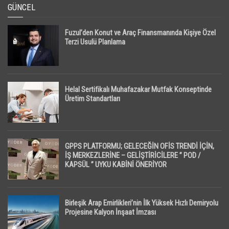
GÜNCEL
Fuzul’den Konut ve Araç Finansmanında Kişiye Özel
Terzi Usulü Planlama
Helal Sertifikalı Muhafazakar Mutfak Konseptinde
Üretim Standartları
GPPS PLATFORMU; GELECEĞİN OFİS TRENDİ İÇİN,
İŞ MERKEZLERİNE – GELİŞTİRİCİLERE ” POD /
KAPSÜL ” UYKU KABİNİ ÖNERİYOR
Birleşik Arap Emirlikleri’nin İlk Yüksek Hızlı Demiryolu
Projesine Kalyon İnşaat İmzası