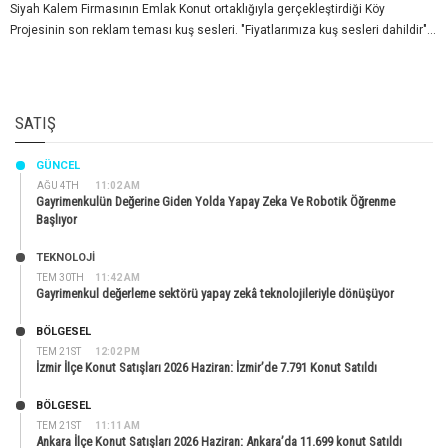
Siyah Kalem Firmasının Emlak Konut ortaklığıyla gerçekleştirdiği Köy
Projesinin son reklam teması kuş sesleri. "Fiyatlarımıza kuş sesleri dahildir"...
SATIŞ
GÜNCEL
AĞU 4TH
11:02 AM
Gayrimenkulün Değerine Giden Yolda Yapay Zeka Ve Robotik Öğrenme
Başlıyor
TEKNOLOJİ
TEM 30TH
11:42 AM
Gayrimenkul değerleme sektörü yapay zekâ teknolojileriyle dönüşüyor
BÖLGESEL
TEM 21ST
12:02 PM
İzmir İlçe Konut Satışları 2026 Haziran: İzmir’de 7.791 Konut Satıldı
BÖLGESEL
TEM 21ST
11:11 AM
Ankara İlçe Konut Satışları 2026 Haziran: Ankara’da 11.699 konut Satıldı