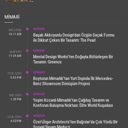
MIMARI
MİMARİ
NIS 22ND
10:11 AM
Başak Akkoyunlu Design’dan Özgün Saçak Formu
ile Dikkat Çeken Bir Tasarım: The Pearl
MİMARİ
ŞUB 6TH
11:39 AM
Mental Design Works’ten Doğayla Bütünleşen Bir
Tasarım: Greenox
MİMARİ
OCA 12TH
6:53 PM
Boytorun Mimarlık’tan Yurt Dışında İlk Mercedes-
Benz Showroom Dönüşüm Projesi
MİMARİ
NIS 16TH
1:29 PM
Yeşim Kozanlı Mimarlık’tan Çağdaş Tasarım ve
Konforun Buluşma Noktası: Elite World Kuşadası
MİMARİ
OCA 15TH
4:02 PM
Özer\Ürger Architects’ten Bağcılar’da Çok Yönlü Bir
Sosyal Yaşam Merkezi