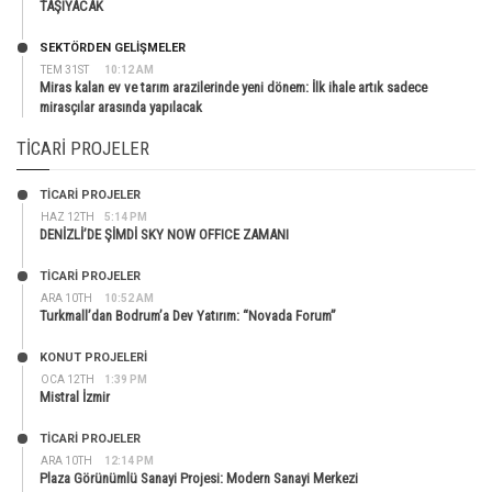
TAŞIYACAK
SEKTÖRDEN GELIŞMELER
TEM 31ST
10:12 AM
Miras kalan ev ve tarım arazilerinde yeni dönem: İlk ihale artık sadece
mirasçılar arasında yapılacak
TICARI PROJELER
TİCARİ PROJELER
HAZ 12TH
5:14 PM
DENİZLİ’DE ŞİMDİ SKY NOW OFFICE ZAMANI
TİCARİ PROJELER
ARA 10TH
10:52 AM
Turkmall’dan Bodrum’a Dev Yatırım: “Novada Forum”
KONUT PROJELERI
OCA 12TH
1:39 PM
Mistral İzmir
TİCARİ PROJELER
ARA 10TH
12:14 PM
Plaza Görünümlü Sanayi Projesi: Modern Sanayi Merkezi