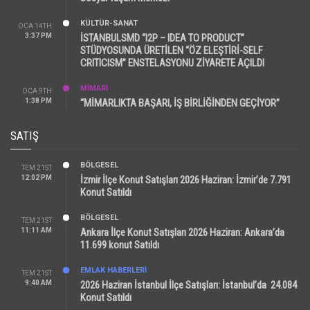
KÜLTÜR-SANAT
OCA 14TH
3:37 PM
İSTANBULSMD “I2P – IDEA TO PRODUCT”
STÜDYOSUNDA ÜRETİLEN “ÖZ ELEŞTİRİ-SELF
CRITICISM” ENSTELASYONU ZİYARETE AÇILDI
MİMARİ
OCA 9TH
1:38 PM
“MİMARLIKTA BAŞARI, İŞ BİRLİĞİNDEN GEÇİYOR”
SATIŞ
BÖLGESEL
TEM 21ST
12:02 PM
İzmir İlçe Konut Satışları 2026 Haziran: İzmir’de 7.791
Konut Satıldı
BÖLGESEL
TEM 21ST
11:11 AM
Ankara İlçe Konut Satışları 2026 Haziran: Ankara’da
11.699 konut Satıldı
EMLAK HABERLERI
TEM 21ST
9:40 AM
2026 Haziran İstanbul İlçe Satışları: İstanbul’da 24.084
Konut Satıldı