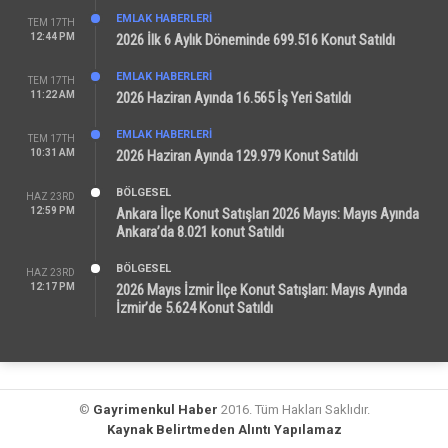
EMLAK HABERLERI
TEM 17TH
12:44 PM
2026 İlk 6 Aylık Döneminde 699.516 Konut Satıldı
EMLAK HABERLERI
TEM 17TH
11:22 AM
2026 Haziran Ayında 16.565 İş Yeri Satıldı
EMLAK HABERLERI
TEM 17TH
10:31 AM
2026 Haziran Ayında 129.979 Konut Satıldı
BÖLGESEL
HAZ 23RD
12:59 PM
Ankara İlçe Konut Satışları 2026 Mayıs: Mayıs Ayında
Ankara’da 8.021 konut Satıldı
BÖLGESEL
HAZ 23RD
12:17 PM
2026 Mayıs İzmir İlçe Konut Satışları: Mayıs Ayında
İzmir’de 5.624 Konut Satıldı
©
Gayrimenkul Haber
2016. Tüm Hakları Saklıdır.
Kaynak Belirtmeden Alıntı Yapılamaz