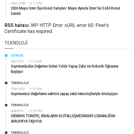
HAZ 23RD
12:17 PM
2026 Mayıs İzmir İlçe Konut Satışları: Mayıs Ayında İzmir’de 5.624 Konut
Satıldı
RSS hatası:
WP HTTP Error: cURL error 60: Peer's
Certificate has expired.
TEKNOLOJI
GÜNCEL
AĞU 4TH
11:02 AM
Gayrimenkulün Değerine Giden Yolda Yapay Zeka Ve Robotik Öğrenme
Başlıyor
TEKNOLOJİ
TEM 30TH
11:42 AM
Gayrimenkul değerleme sektörü yapay zekâ teknolojileriyle dönüşüyor
TEKNOLOJİ
ARA 8TH
12:29 PM
SİEMENS TÜRKİYE, BİNALARIN DİJİTALLEŞMESİNDEKİ UZMANLIĞINI
AVRUPA’YA TAŞIYOR
TEKNOLOJİ