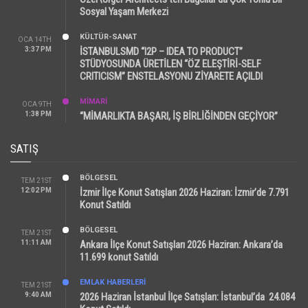
Sosyal Yaşam Merkezi
KÜLTÜR-SANAT
OCA 14TH
3:37 PM
İSTANBULSMD “I2P – IDEA TO PRODUCT”
STÜDYOSUNDA ÜRETİLEN “ÖZ ELEŞTİRİ-SELF
CRITICISM” ENSTELASYONU ZİYARETE AÇILDI
MİMARİ
OCA 9TH
1:38 PM
“MİMARLIKTA BAŞARI, İŞ BİRLİĞİNDEN GEÇİYOR”
SATIŞ
BÖLGESEL
TEM 21ST
12:02 PM
İzmir İlçe Konut Satışları 2026 Haziran: İzmir’de 7.791
Konut Satıldı
BÖLGESEL
TEM 21ST
11:11 AM
Ankara İlçe Konut Satışları 2026 Haziran: Ankara’da
11.699 konut Satıldı
EMLAK HABERLERI
TEM 21ST
9:40 AM
2026 Haziran İstanbul İlçe Satışları: İstanbul’da 24.084