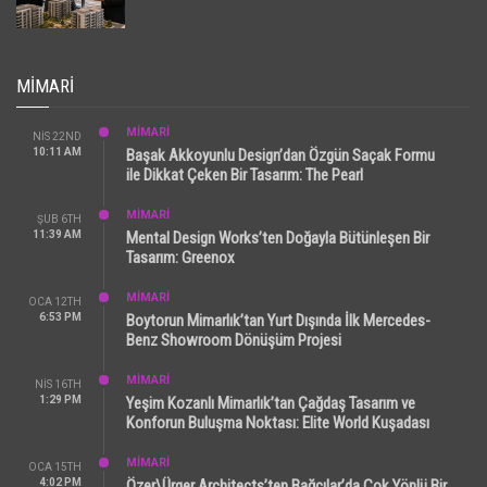
MIMARI
MİMARİ
NIS 22ND
10:11 AM
Başak Akkoyunlu Design’dan Özgün Saçak Formu
ile Dikkat Çeken Bir Tasarım: The Pearl
MİMARİ
ŞUB 6TH
11:39 AM
Mental Design Works’ten Doğayla Bütünleşen Bir
Tasarım: Greenox
MİMARİ
OCA 12TH
6:53 PM
Boytorun Mimarlık’tan Yurt Dışında İlk Mercedes-
Benz Showroom Dönüşüm Projesi
MİMARİ
NIS 16TH
1:29 PM
Yeşim Kozanlı Mimarlık’tan Çağdaş Tasarım ve
Konforun Buluşma Noktası: Elite World Kuşadası
MİMARİ
OCA 15TH
4:02 PM
Özer\Ürger Architects’ten Bağcılar’da Çok Yönlü Bir