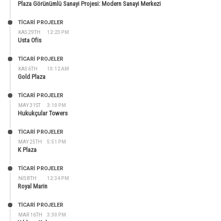
Plaza Görünümlü Sanayi Projesi: Modern Sanayi Merkezi
TİCARİ PROJELER
KAS 29TH
12:23 PM
Usta Ofis
TİCARİ PROJELER
KAS 6TH
10:12 AM
Gold Plaza
TİCARİ PROJELER
MAY 31ST
3:10 PM
Hukukçular Towers
TİCARİ PROJELER
MAY 25TH
5:51 PM
K Plaza
TİCARİ PROJELER
NIS 8TH
12:34 PM
Royal Marin
TİCARİ PROJELER
MAR 16TH
3:30 PM