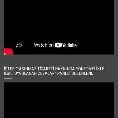
İSTEB “TAŞINMAZ TICARETI HAKKINDA YÖNETMELIKLE
İLGILI UYGULANAN CEZALAR” PANELI DÜZENLENDI