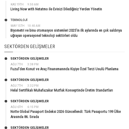
KAS 19TH
9:50 AM
Living Now with Netatmo ile Evinizi Dilediğiniz Yerden Yönetin
TEKNOLOJİ
MAY 15TH
10:40 AM
Biyometri ve bina otomasyon sistemleri 2025’in ilk aylarında en çok saldırıya
uğrayan operasyonel teknoloji sektörleri oldu
SEKTÖRDEN GELIŞMELER
SEKTÖRDEN GELIŞMELER
AĞU 7TH
3:38 PM
Fuzul’den Konut ve Araç Finansmanında Kişiye Özel Terzi Usulü Planlama
SEKTÖRDEN GELIŞMELER
AĞU 7TH
3:32 PM
Helal Sertifikalı Muhafazakar Mutfak Konseptinde Üretim Standartları
SEKTÖRDEN GELIŞMELER
AĞU 6TH
6:15 PM
Notte Global Pasaport Endeksi 2026 Güncellendi: Türk Pasaportu 199 Ülke
Arasında 86. Sırada
SEKTÖRDEN GELIŞMELER