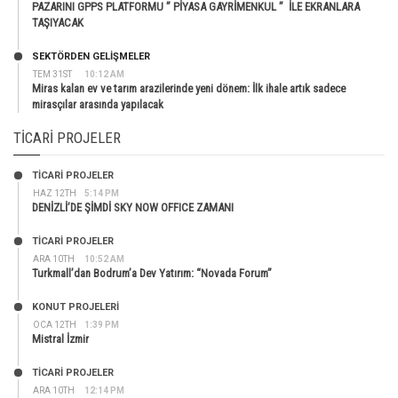
PAZARINI GPPS PLATFORMU ” PİYASA GAYRİMENKUL ” İLE EKRANLARA
TAŞIYACAK
SEKTÖRDEN GELIŞMELER
TEM 31ST
10:12 AM
Miras kalan ev ve tarım arazilerinde yeni dönem: İlk ihale artık sadece
mirasçılar arasında yapılacak
TICARI PROJELER
TİCARİ PROJELER
HAZ 12TH
5:14 PM
DENİZLİ’DE ŞİMDİ SKY NOW OFFICE ZAMANI
TİCARİ PROJELER
ARA 10TH
10:52 AM
Turkmall’dan Bodrum’a Dev Yatırım: “Novada Forum”
KONUT PROJELERI
OCA 12TH
1:39 PM
Mistral İzmir
TİCARİ PROJELER
ARA 10TH
12:14 PM