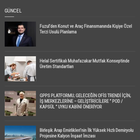
GÜNCEL
Fuzul’den Konut ve Araç Finansmanında Kişiye Özel
Terzi Usulü Planlama
Helal Sertifikalı Muhafazakar Mutfak Konseptinde
Üretim Standartları
GPPS PLATFORMU; GELECEĞİN OFİS TRENDİ İÇİN,
İŞ MERKEZLERİNE – GELİŞTİRİCİLERE ” POD /
KAPSÜL ” UYKU KABİNİ ÖNERİYOR
Birleşik Arap Emirlikleri’nin İlk Yüksek Hızlı Demiryolu
Projesine Kalyon İnşaat İmzası