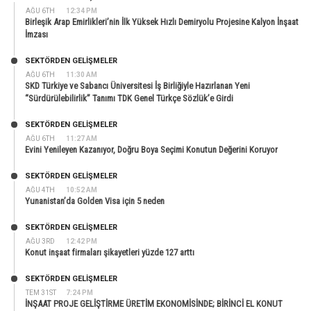
AĞU 6TH
12:34 PM
Birleşik Arap Emirlikleri’nin İlk Yüksek Hızlı Demiryolu Projesine Kalyon İnşaat
İmzası
SEKTÖRDEN GELIŞMELER
AĞU 6TH
11:30 AM
SKD Türkiye ve Sabancı Üniversitesi İş Birliğiyle Hazırlanan Yeni
“Sürdürülebilirlik” Tanımı TDK Genel Türkçe Sözlük’e Girdi
SEKTÖRDEN GELIŞMELER
AĞU 6TH
11:27 AM
Evini Yenileyen Kazanıyor, Doğru Boya Seçimi Konutun Değerini Koruyor
SEKTÖRDEN GELIŞMELER
AĞU 4TH
10:52 AM
Yunanistan’da Golden Visa için 5 neden
SEKTÖRDEN GELIŞMELER
AĞU 3RD
12:42 PM
Konut inşaat firmaları şikayetleri yüzde 127 arttı
SEKTÖRDEN GELIŞMELER
TEM 31ST
7:24 PM
İNŞAAT PROJE GELİŞTİRME ÜRETİM EKONOMİSİNDE; BİRİNCİ EL KONUT