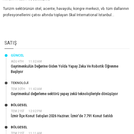
Turizm sektörünün otel, acente, havayolu, kongre merkezi, vb. tüm dallarının
profesyonellerini çatısı altında toplayan Skal International İstanbul...
SATIŞ
GÜNCEL
AĞU 4TH
11:02 AM
Gayrimenkulün Değerine Giden Yolda Yapay Zeka Ve Robotik Öğrenme
Başlıyor
TEKNOLOJİ
TEM 30TH
11:42 AM
Gayrimenkul değerleme sektörü yapay zekâ teknolojileriyle dönüşüyor
BÖLGESEL
TEM 21ST
12:02 PM
İzmir İlçe Konut Satışları 2026 Haziran: İzmir’de 7.791 Konut Satıldı
BÖLGESEL
TEM 21ST
11:11 AM