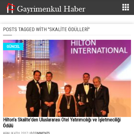
POSTS TAGGED WITH "SKALITE ÖDÜLLERI"
GÜNCEL
Hilton'a Skalite'den Uluslararası Otel Yatırımcılığı ve İşletmeciliği
Ödülü
ARALIK 4TH, 2017 |
0 COMMENTS