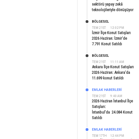
sektörü yapay zekâ
teknolojileriyle dönüşüyor
BÖLGESEL
TEM 21ST
12:02 PM
İzmir İlçe Konut Satışları
2026 Haziran: İzmir’de
7.791 Konut Satıldı
BÖLGESEL
TEM 21ST
11:11 AM
Ankara İlçe Konut Satışları
2026 Haziran: Ankara’da
11.699 konut Satıldı
EMLAK HABERLERI
TEM 21ST
9:40 AM
2026 Haziran İstanbul İlçe
Satışları:
İstanbul’da 24.084 Konut
Satıldı
EMLAK HABERLERI
TEM 17TH
12:44 PM