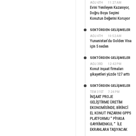
AĞU 6TH
11:27 AM
Evini Yenileyen Kazanıyor,
Doğru Boya Seçimi
Konutun Değerini Koruyor
SEKTÖRDEN GELIŞMELER
AĞU 4TH
10:52 AM
Yunanistan’da Golden Visa
için 5 neden
SEKTÖRDEN GELIŞMELER
AĞU 3RD
12:42 PM
Konut inşaat firmaları
şikayetleri yüzde 127 arttı
SEKTÖRDEN GELIŞMELER
TEM 31ST
7:24 PM
İNŞAAT PROJE
GELİŞTİRME ÜRETİM
EKONOMİSİNDE; BİRİNCİ
EL KONUT PAZARINI GPPS
PLATFORMU ” PİYASA
GAYRİMENKUL ” İLE
EKRANLARA TAŞIYACAK