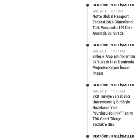
SEKTÖRDEN GELIŞMELER
AĞU 6TH
6:15 PM
Notte Global Pasaport
Endeksi 2026 Güncellendi:
Türk Pasaportu 199 Ülke
Arasında 86. Sırada
SEKTÖRDEN GELIŞMELER
AĞU 6TH
12:34 PM
Birleşik Arap Emirlikleri’nin
İlk Yüksek Hızlı Demiryolu
Projesine Kalyon İnşaat
İmzası
SEKTÖRDEN GELIŞMELER
AĞU 6TH
11:30 AM
SKD Türkiye ve Sabancı
Üniversitesi İş Birliğiyle
Hazırlanan Yeni
“Sürdürülebilirlik” Tanımı
TDK Genel Türkçe
Sözlük’e Girdi
SEKTÖRDEN GELIŞMELER