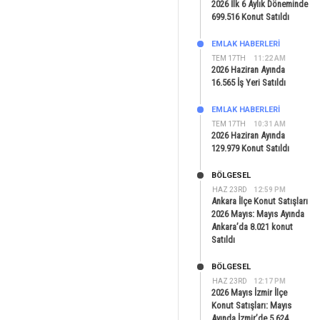
2026 İlk 6 Aylık Döneminde
699.516 Konut Satıldı
EMLAK HABERLERI
TEM 17TH
11:22 AM
2026 Haziran Ayında
16.565 İş Yeri Satıldı
EMLAK HABERLERI
TEM 17TH
10:31 AM
2026 Haziran Ayında
129.979 Konut Satıldı
BÖLGESEL
HAZ 23RD
12:59 PM
Ankara İlçe Konut Satışları
2026 Mayıs: Mayıs Ayında
Ankara’da 8.021 konut
Satıldı
BÖLGESEL
HAZ 23RD
12:17 PM
2026 Mayıs İzmir İlçe
Konut Satışları: Mayıs
Ayında İzmir’de 5.624