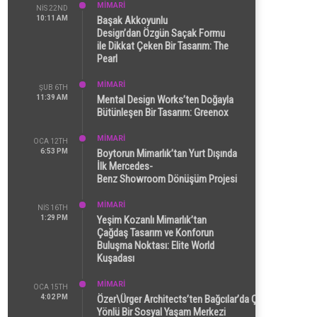
MİMARİ
NIS 22ND
10:11 AM
Başak Akkoyunlu
Design’dan Özgün Saçak Formu
ile Dikkat Çeken Bir Tasarım: The
Pearl
MİMARİ
ŞUB 6TH
11:39 AM
Mental Design Works’ten Doğayla
Bütünleşen Bir Tasarım: Greenox
MİMARİ
OCA 12TH
6:53 PM
Boytorun Mimarlık’tan Yurt Dışında
İlk Mercedes-
Benz Showroom Dönüşüm Projesi
MİMARİ
NIS 16TH
1:29 PM
Yeşim Kozanlı Mimarlık’tan
Çağdaş Tasarım ve Konforun
Buluşma Noktası: Elite World
Kuşadası
MİMARİ
OCA 15TH
4:02 PM
Özer\Ürger Architects’ten Bağcılar’da Çok
Yönlü Bir Sosyal Yaşam Merkezi