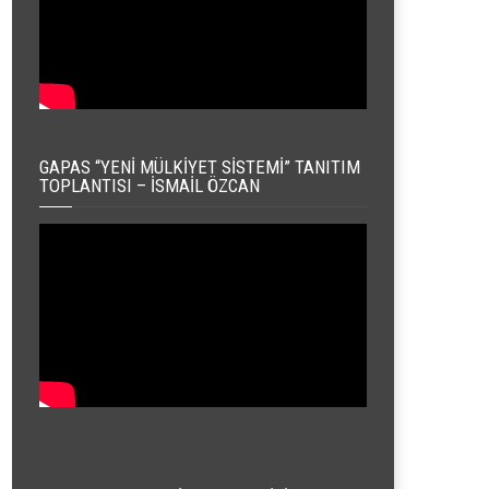
GAPAS “YENI MÜLKIYET SISTEMI” TANITIM
TOPLANTISI – İSMAIL ÖZCAN