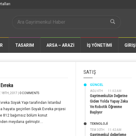
talları
AR
TASARIM
ARSA – ARAZİ
İŞ YÖNETİMİ
GİRİŞ
SATIŞ
 Evreka
GÜNCEL
AĞU 4TH
11:02 AM
18TH, 2017 |
0 COMMENTS
Gayrimenkulün Değerine
Giden Yolda Yapay Zeka
vreka Soyak Yapı tarafından İstanbul
Ve Robotik Öğrenme
da hayata geçirilen Soyak Evreka projesi
Başlıyor
ve 812 bağımsız bölüm konut
nden meydana gelmiştir....
TEKNOLOJİ
TEM 30TH
11:42 AM
Gayrimenkul değerleme