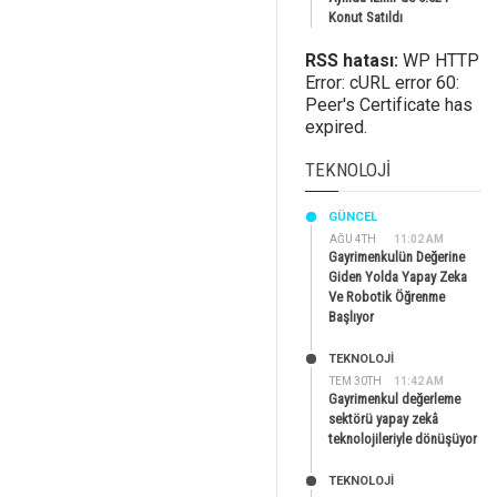
Konut Satıldı
RSS hatası:
WP HTTP
Error: cURL error 60:
Peer's Certificate has
expired.
TEKNOLOJI
GÜNCEL
AĞU 4TH
11:02 AM
Gayrimenkulün Değerine
Giden Yolda Yapay Zeka
Ve Robotik Öğrenme
Başlıyor
TEKNOLOJİ
TEM 30TH
11:42 AM
Gayrimenkul değerleme
sektörü yapay zekâ
teknolojileriyle dönüşüyor
TEKNOLOJİ