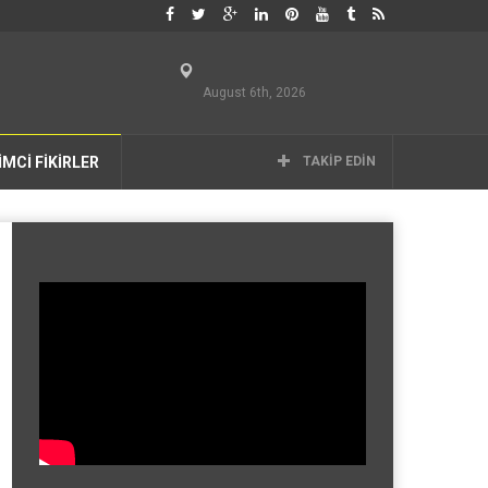
August 6th, 2026
İMCİ FİKİRLER
TAKIP EDIN