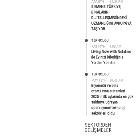
ARA 8TH
12:29 PM
SİEMENS TÜRKİYE,
BİNALARIN
DİJİTALLEŞMESİNDEKİ
UZMANLIĞINI AVRUPA’YA
TAŞIYOR
TEKNOLOJİ
KAS 19TH
9:50 AM
Living Now with Netatmo
ile Evinizi Dilediğiniz
Yerden Yönetin
TEKNOLOJİ
MAY 15TH
10:40 AM
Biyometri ve bina
otomasyon sistemleri
2025’in ilk aylarında en çok
saldırıya uğrayan
operasyonel teknoloji
sektörleri oldu
SEKTÖRDEN
GELIŞMELER