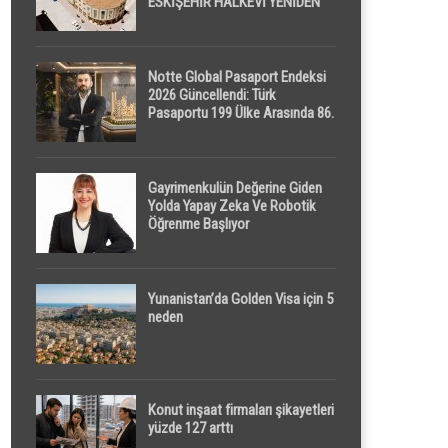
ESKİŞEHİR HALKEVİ YENİDEN
HAYAT BULUYOR
Notte Global Pasaport Endeksi
2026 Güncellendi: Türk
Pasaportu 199 Ülke Arasında 86.
Sırada
Gayrimenkulün Değerine Giden
Yolda Yapay Zeka Ve Robotik
Öğrenme Başlıyor
Yunanistan’da Golden Visa için 5
neden
Konut inşaat firmaları şikayetleri
yüzde 127 arttı