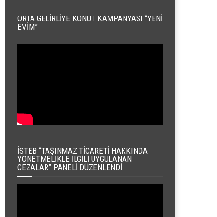
ORTA GELIRLIYE KONUT KAMPANYASI “YENI
EVIM”
İSTEB “TAŞINMAZ TICARETI HAKKINDA
YÖNETMELIKLE İLGILI UYGULANAN
CEZALAR” PANELI DÜZENLENDI