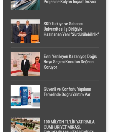
Projesine Kalyon İnşaat İmzası
SKD Türkiye ve Sabancı
Üniversitesi İş Birliğiyle
Hazırlanan Yeni “Sürdürülebilirlik”
Tanımı TDK Genel Türkçe
Sözlük’e Girdi
Evini Yenileyen Kazanıyor, Doğru
Boya Seçimi Konutun Değerini
Koruyor
Güvenli ve Konforlu Yapıların
Temelinde Doğru Yalıtım Var
100 MİLYON TL’LİK YATIRIMLA
CUMHURİYET MİRASI,