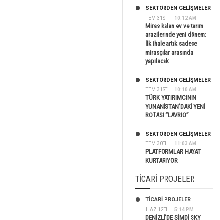
SEKTÖRDEN GELIŞMELER
TEM 31ST
10:12 AM
Miras kalan ev ve tarım
arazilerinde yeni dönem:
İlk ihale artık sadece
mirasçılar arasında
yapılacak
SEKTÖRDEN GELIŞMELER
TEM 31ST
10:10 AM
TÜRK YATIRIMCININ
YUNANİSTAN’DAKİ YENİ
ROTASI “LAVRIO”
SEKTÖRDEN GELIŞMELER
TEM 30TH
11:03 AM
PLATFORMLAR HAYAT
KURTARIYOR
TICARI PROJELER
TİCARİ PROJELER
HAZ 12TH
5:14 PM
DENİZLİ’DE ŞİMDİ SKY