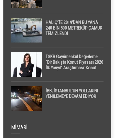
HALİÇ’TE 2019’DAN BU YANA
240 BİN 500 METREKÜP ÇAMUR
TEMİZLENDİ
TSKB Gayrimenkul Değerleme
“Bir Bakışta Konut Piyasası 2026
İlk Yarıyıl” Araştırması: Konut
Piyasasında Dengeli Görünüm
Sürerken, İlk El ve İpotekli
Satışlarda Sınırlı Toparlanma
Dikkat Çekti
İBB, İSTANBUL’UN YOLLARINI
YENİLEMEYE DEVAM EDİYOR
MIMARI