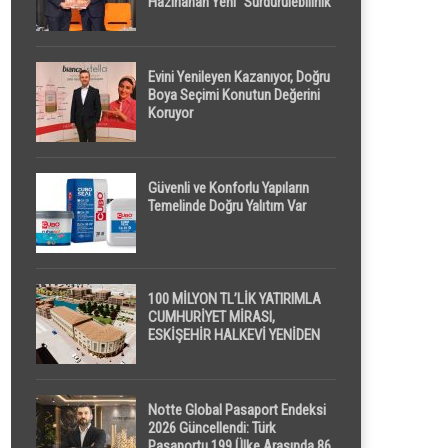
Hazırlanan Yeni “Sürdürülebilirlik”
Tanımı TDK Genel Türkçe
Sözlük’e Girdi
Evini Yenileyen Kazanıyor, Doğru
Boya Seçimi Konutun Değerini
Koruyor
Güvenli ve Konforlu Yapıların
Temelinde Doğru Yalıtım Var
100 MİLYON TL’LİK YATIRIMLA
CUMHURİYET MİRASI,
ESKİŞEHİR HALKEVİ YENİDEN
HAYAT BULUYOR
Notte Global Pasaport Endeksi
2026 Güncellendi: Türk
Pasaportu 199 Ülke Arasında 86.