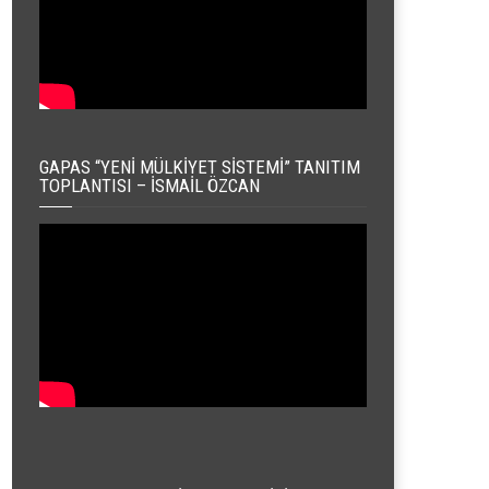
GAPAS “YENI MÜLKIYET SISTEMI” TANITIM
TOPLANTISI – İSMAIL ÖZCAN