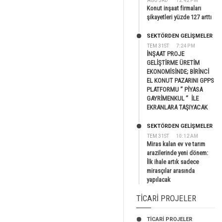
AĞU 3RD
12:42 PM
Konut inşaat firmaları
şikayetleri yüzde 127 arttı
SEKTÖRDEN GELIŞMELER
TEM 31ST
7:24 PM
İNŞAAT PROJE
GELİŞTİRME ÜRETİM
EKONOMİSİNDE; BİRİNCİ
EL KONUT PAZARINI GPPS
PLATFORMU ” PİYASA
GAYRİMENKUL ” İLE
EKRANLARA TAŞIYACAK
SEKTÖRDEN GELIŞMELER
TEM 31ST
10:12 AM
Miras kalan ev ve tarım
arazilerinde yeni dönem:
İlk ihale artık sadece
mirasçılar arasında
yapılacak
TICARI PROJELER
TİCARİ PROJELER