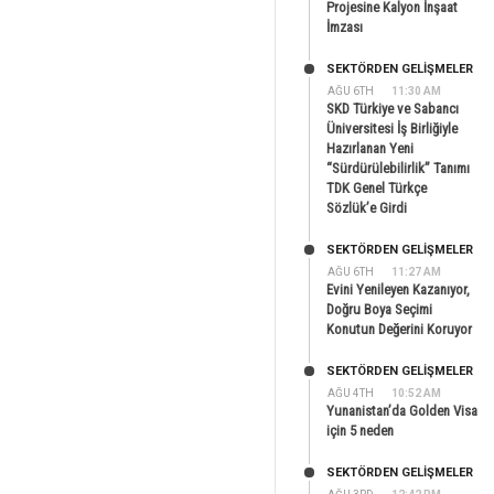
Projesine Kalyon İnşaat
İmzası
SEKTÖRDEN GELIŞMELER
AĞU 6TH
11:30 AM
SKD Türkiye ve Sabancı
Üniversitesi İş Birliğiyle
Hazırlanan Yeni
“Sürdürülebilirlik” Tanımı
TDK Genel Türkçe
Sözlük’e Girdi
SEKTÖRDEN GELIŞMELER
AĞU 6TH
11:27 AM
Evini Yenileyen Kazanıyor,
Doğru Boya Seçimi
Konutun Değerini Koruyor
SEKTÖRDEN GELIŞMELER
AĞU 4TH
10:52 AM
Yunanistan’da Golden Visa
için 5 neden
SEKTÖRDEN GELIŞMELER