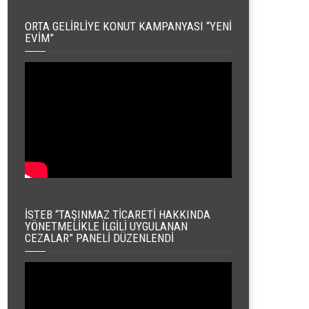
ORTA GELIRLIYE KONUT KAMPANYASI “YENI
EVIM”
İSTEB “TAŞINMAZ TICARETI HAKKINDA
YÖNETMELIKLE İLGILI UYGULANAN
CEZALAR” PANELI DÜZENLENDI