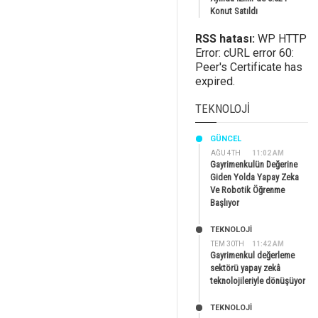
Konut Satıldı
RSS hatası:
WP HTTP
Error: cURL error 60:
Peer's Certificate has
expired.
TEKNOLOJI
GÜNCEL
AĞU 4TH
11:02 AM
Gayrimenkulün Değerine
Giden Yolda Yapay Zeka
Ve Robotik Öğrenme
Başlıyor
TEKNOLOJİ
TEM 30TH
11:42 AM
Gayrimenkul değerleme
sektörü yapay zekâ
teknolojileriyle dönüşüyor
TEKNOLOJİ