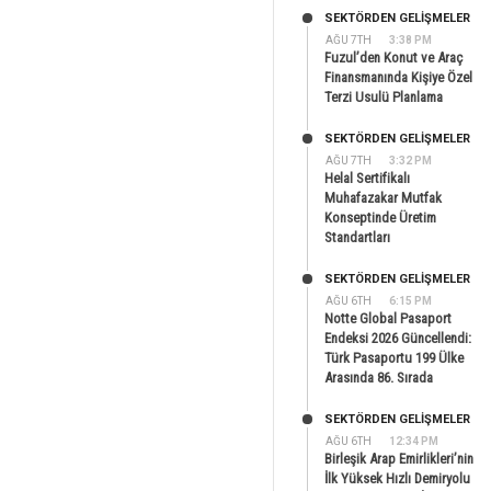
SEKTÖRDEN GELIŞMELER
AĞU 7TH
3:38 PM
Fuzul’den Konut ve Araç
Finansmanında Kişiye Özel
Terzi Usulü Planlama
SEKTÖRDEN GELIŞMELER
AĞU 7TH
3:32 PM
Helal Sertifikalı
Muhafazakar Mutfak
Konseptinde Üretim
Standartları
SEKTÖRDEN GELIŞMELER
AĞU 6TH
6:15 PM
Notte Global Pasaport
Endeksi 2026 Güncellendi:
Türk Pasaportu 199 Ülke
Arasında 86. Sırada
SEKTÖRDEN GELIŞMELER
AĞU 6TH
12:34 PM
Birleşik Arap Emirlikleri’nin
İlk Yüksek Hızlı Demiryolu