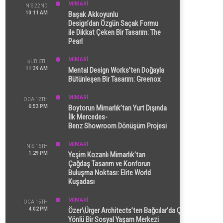
MİMARİ
NIS 22ND
10:11 AM
Başak Akkoyunlu
Design’dan Özgün Saçak Formu
ile Dikkat Çeken Bir Tasarım: The
Pearl
MİMARİ
ŞUB 6TH
11:39 AM
Mental Design Works’ten Doğayla
Bütünleşen Bir Tasarım: Greenox
MİMARİ
OCA 12TH
6:53 PM
Boytorun Mimarlık’tan Yurt Dışında
İlk Mercedes-
Benz Showroom Dönüşüm Projesi
MİMARİ
NIS 16TH
1:29 PM
Yeşim Kozanlı Mimarlık’tan
Çağdaş Tasarım ve Konforun
Buluşma Noktası: Elite World
Kuşadası
MİMARİ
OCA 15TH
4:02 PM
Özer\Ürger Architects’ten Bağcılar’da Çok
Yönlü Bir Sosyal Yaşam Merkezi