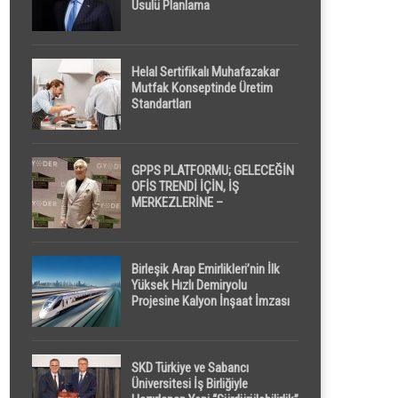
Usulü Planlama
Helal Sertifikalı Muhafazakar
Mutfak Konseptinde Üretim
Standartları
GPPS PLATFORMU; GELECEĞİN
OFİS TRENDİ İÇİN, İŞ
MERKEZLERİNE –
GELİŞTİRİCİLERE ” POD /
KAPSÜL ” UYKU KABİNİ
ÖNERİYOR
Birleşik Arap Emirlikleri’nin İlk
Yüksek Hızlı Demiryolu
Projesine Kalyon İnşaat İmzası
SKD Türkiye ve Sabancı
Üniversitesi İş Birliğiyle