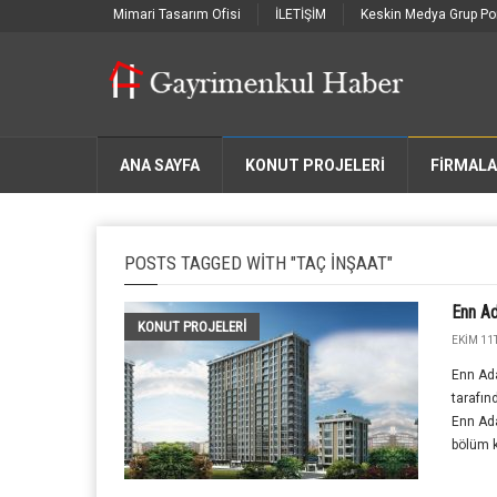
Mimari Tasarım Ofisi
İLETİŞİM
Keskin Medya Grup Por
ANA SAYFA
KONUT PROJELERİ
FIRMAL
POSTS TAGGED WITH "TAÇ INŞAAT"
Enn Ad
KONUT PROJELERI
EKIM 11T
Enn Ada
tarafın
Enn Ada
bölüm k