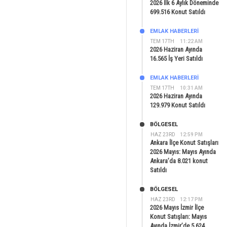
2026 İlk 6 Aylık Döneminde
699.516 Konut Satıldı
EMLAK HABERLERI
TEM 17TH
11:22 AM
2026 Haziran Ayında
16.565 İş Yeri Satıldı
EMLAK HABERLERI
TEM 17TH
10:31 AM
2026 Haziran Ayında
129.979 Konut Satıldı
BÖLGESEL
HAZ 23RD
12:59 PM
Ankara İlçe Konut Satışları
2026 Mayıs: Mayıs Ayında
Ankara’da 8.021 konut
Satıldı
BÖLGESEL
HAZ 23RD
12:17 PM
2026 Mayıs İzmir İlçe
Konut Satışları: Mayıs
Ayında İzmir’de 5.624