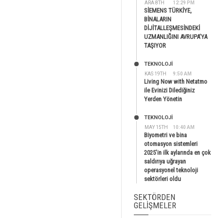
ARA 8TH
12:29 PM
SİEMENS TÜRKİYE,
BİNALARIN
DİJİTALLEŞMESİNDEKİ
UZMANLIĞINI AVRUPA’YA
TAŞIYOR
TEKNOLOJİ
KAS 19TH
9:50 AM
Living Now with Netatmo
ile Evinizi Dilediğiniz
Yerden Yönetin
TEKNOLOJİ
MAY 15TH
10:40 AM
Biyometri ve bina
otomasyon sistemleri
2025’in ilk aylarında en çok
saldırıya uğrayan
operasyonel teknoloji
sektörleri oldu
SEKTÖRDEN
GELIŞMELER