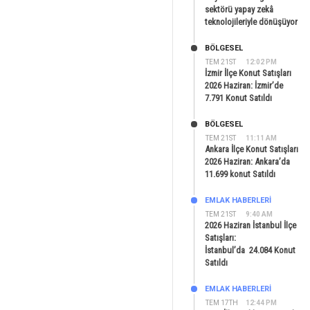
sektörü yapay zekâ
teknolojileriyle dönüşüyor
BÖLGESEL
TEM 21ST
12:02 PM
İzmir İlçe Konut Satışları
2026 Haziran: İzmir’de
7.791 Konut Satıldı
BÖLGESEL
TEM 21ST
11:11 AM
Ankara İlçe Konut Satışları
2026 Haziran: Ankara’da
11.699 konut Satıldı
EMLAK HABERLERI
TEM 21ST
9:40 AM
2026 Haziran İstanbul İlçe
Satışları:
İstanbul’da 24.084 Konut
Satıldı
EMLAK HABERLERI
TEM 17TH
12:44 PM