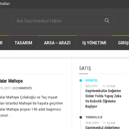
talları
AR
TASARIM
ARSA – ARAZİ
İŞ YÖNETİMİ
GİRİŞ
SATIŞ
alar Maltepe
GÜNCEL
AĞU 4TH
11:02 AM
H, 2017 |
0 COMMENTS
Gayrimenkulün Değerine
Giden Yolda Yapay Zeka
lar Maltepe Çolakoğlu ve Taç inşaat
Ve Robotik Öğrenme
dan İstanbul Maltepe'de hayata geçirilen
Başlıyor
lar Maltepe projesi 140 adet bağımsız
onut...
TEKNOLOJİ
TEM 30TH
11:42 AM
Gayrimenkul değerleme