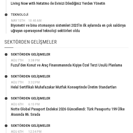
Living Now with Netatmo ile Evinizi Dilediğiniz Yerden Yönetin
TEKNOLOJİ
MAY 15TH
10:40 AM
Biyometri ve bina otomasyon sistemleri 2025’in ilk aylarında en çok saldırıya
uğrayan operasyonel teknoloji sektörleri oldu
SEKTÖRDEN GELIŞMELER
SEKTÖRDEN GELIŞMELER
AĞU 7TH
3:38 PM
Fuzul’den Konut ve Araç Finansmanında Kişiye Özel Terzi Usulü Planlama
SEKTÖRDEN GELIŞMELER
AĞU 7TH
3:32 PM
Helal Sertifikalı Muhafazakar Mutfak Konseptinde Üretim Standartları
SEKTÖRDEN GELIŞMELER
AĞU 6TH
6:15 PM
Notte Global Pasaport Endeksi 2026 Güncellendi: Türk Pasaportu 199 Ülke
Arasında 86. Sırada
SEKTÖRDEN GELIŞMELER
AĞU 6TH
12:34 PM