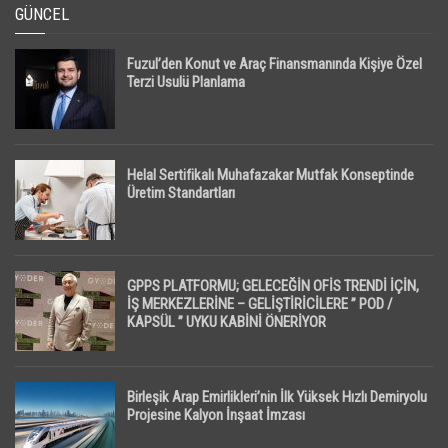
GÜNCEL
Fuzul’den Konut ve Araç Finansmanında Kişiye Özel
Terzi Usulü Planlama
Helal Sertifikalı Muhafazakar Mutfak Konseptinde
Üretim Standartları
GPPS PLATFORMU; GELECEĞİN OFİS TRENDİ İÇİN,
İŞ MERKEZLERİNE – GELİŞTİRİCİLERE ” POD /
KAPSÜL ” UYKU KABİNİ ÖNERİYOR
Birleşik Arap Emirlikleri’nin İlk Yüksek Hızlı Demiryolu
Projesine Kalyon İnşaat İmzası