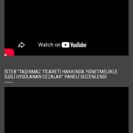
İSTEB “TAŞINMAZ TICARETI HAKKINDA YÖNETMELIKLE
İLGILI UYGULANAN CEZALAR” PANELI DÜZENLENDI