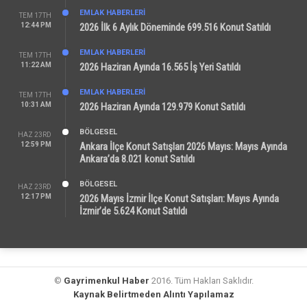
EMLAK HABERLERI
TEM 17TH
12:44 PM
2026 İlk 6 Aylık Döneminde 699.516 Konut Satıldı
EMLAK HABERLERI
TEM 17TH
11:22 AM
2026 Haziran Ayında 16.565 İş Yeri Satıldı
EMLAK HABERLERI
TEM 17TH
10:31 AM
2026 Haziran Ayında 129.979 Konut Satıldı
BÖLGESEL
HAZ 23RD
12:59 PM
Ankara İlçe Konut Satışları 2026 Mayıs: Mayıs Ayında
Ankara’da 8.021 konut Satıldı
BÖLGESEL
HAZ 23RD
12:17 PM
2026 Mayıs İzmir İlçe Konut Satışları: Mayıs Ayında
İzmir’de 5.624 Konut Satıldı
©
Gayrimenkul Haber
2016. Tüm Hakları Saklıdır.
Kaynak Belirtmeden Alıntı Yapılamaz