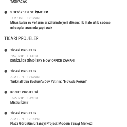
TAŞIYACAK
SEKTÖRDEN GELIŞMELER
TEM 31ST
10:12 AM
Miras kalan ev ve tarım arazilerinde yeni dönem: İlk ihale artık sadece
mirasçılar arasında yapılacak
TICARI PROJELER
TİCARİ PROJELER
HAZ 12TH
5:14 PM
DENİZLİ’DE ŞİMDİ SKY NOW OFFICE ZAMANI
TİCARİ PROJELER
ARA 10TH
10:52 AM
Turkmall’dan Bodrum’a Dev Yatırım: “Novada Forum”
KONUT PROJELERI
OCA 12TH
1:39 PM
Mistral İzmir
TİCARİ PROJELER
ARA 10TH
12:14 PM
Plaza Görünümlü Sanayi Projesi: Modern Sanayi Merkezi