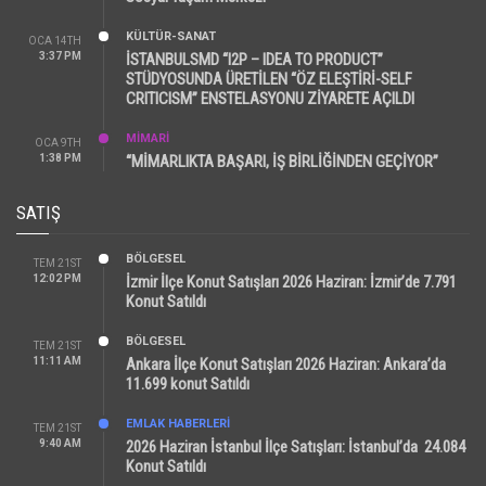
KÜLTÜR-SANAT
OCA 14TH
3:37 PM
İSTANBULSMD “I2P – IDEA TO PRODUCT”
STÜDYOSUNDA ÜRETİLEN “ÖZ ELEŞTİRİ-SELF
CRITICISM” ENSTELASYONU ZİYARETE AÇILDI
MİMARİ
OCA 9TH
1:38 PM
“MİMARLIKTA BAŞARI, İŞ BİRLİĞİNDEN GEÇİYOR”
SATIŞ
BÖLGESEL
TEM 21ST
12:02 PM
İzmir İlçe Konut Satışları 2026 Haziran: İzmir’de 7.791
Konut Satıldı
BÖLGESEL
TEM 21ST
11:11 AM
Ankara İlçe Konut Satışları 2026 Haziran: Ankara’da
11.699 konut Satıldı
EMLAK HABERLERI
TEM 21ST
9:40 AM
2026 Haziran İstanbul İlçe Satışları: İstanbul’da 24.084
Konut Satıldı