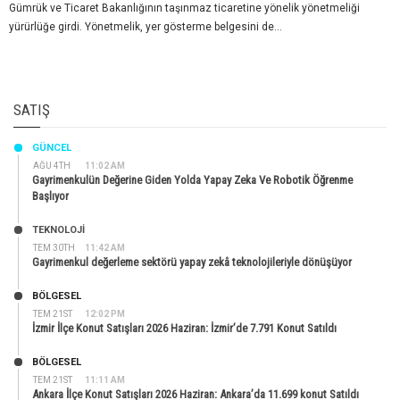
Gümrük ve Ticaret Bakanlığının taşınmaz ticaretine yönelik yönetmeliği
yürürlüğe girdi. Yönetmelik, yer gösterme belgesini de...
SATIŞ
GÜNCEL
AĞU 4TH
11:02 AM
Gayrimenkulün Değerine Giden Yolda Yapay Zeka Ve Robotik Öğrenme
Başlıyor
TEKNOLOJİ
TEM 30TH
11:42 AM
Gayrimenkul değerleme sektörü yapay zekâ teknolojileriyle dönüşüyor
BÖLGESEL
TEM 21ST
12:02 PM
İzmir İlçe Konut Satışları 2026 Haziran: İzmir’de 7.791 Konut Satıldı
BÖLGESEL
TEM 21ST
11:11 AM
Ankara İlçe Konut Satışları 2026 Haziran: Ankara’da 11.699 konut Satıldı