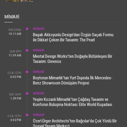
MIMARI
MİMARİ
NIS 22ND
10:11 AM
Başak Akkoyunlu Design’dan Özgün Saçak Formu
ile Dikkat Çeken Bir Tasarım: The Pearl
MİMARİ
ŞUB 6TH
11:39 AM
Mental Design Works’ten Doğayla Bütünleşen Bir
Tasarım: Greenox
MİMARİ
OCA 12TH
6:53 PM
Boytorun Mimarlık’tan Yurt Dışında İlk Mercedes-
Benz Showroom Dönüşüm Projesi
MİMARİ
NIS 16TH
1:29 PM
Yeşim Kozanlı Mimarlık’tan Çağdaş Tasarım ve
Konforun Buluşma Noktası: Elite World Kuşadası
MİMARİ
OCA 15TH
4:02 PM
Özer\Ürger Architects’ten Bağcılar’da Çok Yönlü Bir
Sosyal Yaşam Merkezi