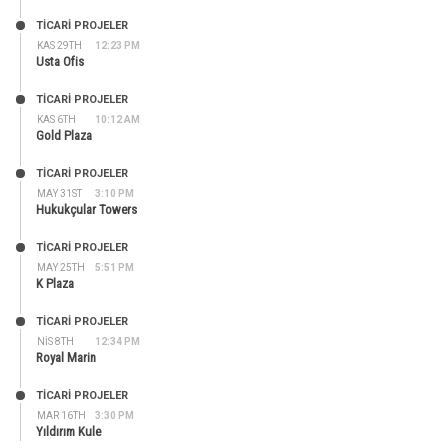
TİCARİ PROJELER
KAS 29TH
12:23 PM
Usta Ofis
TİCARİ PROJELER
KAS 6TH
10:12 AM
Gold Plaza
TİCARİ PROJELER
MAY 31ST
3:10 PM
Hukukçular Towers
TİCARİ PROJELER
MAY 25TH
5:51 PM
K Plaza
TİCARİ PROJELER
NIS 8TH
12:34 PM
Royal Marin
TİCARİ PROJELER
MAR 16TH
3:30 PM
Yıldırım Kule