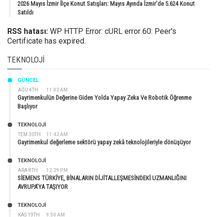
2026 Mayıs İzmir İlçe Konut Satışları: Mayıs Ayında İzmir’de 5.624 Konut
Satıldı
RSS hatası:
WP HTTP Error: cURL error 60: Peer's
Certificate has expired.
TEKNOLOJI
GÜNCEL
AĞU 4TH
11:02 AM
Gayrimenkulün Değerine Giden Yolda Yapay Zeka Ve Robotik Öğrenme
Başlıyor
TEKNOLOJİ
TEM 30TH
11:42 AM
Gayrimenkul değerleme sektörü yapay zekâ teknolojileriyle dönüşüyor
TEKNOLOJİ
ARA 8TH
12:29 PM
SİEMENS TÜRKİYE, BİNALARIN DİJİTALLEŞMESİNDEKİ UZMANLIĞINI
AVRUPA’YA TAŞIYOR
TEKNOLOJİ
KAS 19TH
9:50 AM