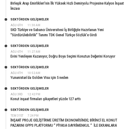
Birleşik Arap Emirlikleri’nin İlk Yüksek Hızlı Demiryolu Projesine Kalyon İnşaat
İmzası
SEKTÖRDEN GELIŞMELER
AĞU 6TH
11:30 AM
SKD Türkiye ve Sabancı Üniversitesi İş Birliğiyle Hazırlanan Yeni
“Sürdürülebilirlik” Tanımı TDK Genel Türkçe Sözlük’e Girdi
SEKTÖRDEN GELIŞMELER
AĞU 6TH
11:27 AM
Evini Yenileyen Kazanıyor, Doğru Boya Seçimi Konutun Değerini Koruyor
SEKTÖRDEN GELIŞMELER
AĞU 4TH
10:52 AM
Yunanistan’da Golden Visa için 5 neden
SEKTÖRDEN GELIŞMELER
AĞU 3RD
12:42 PM
Konut inşaat firmaları şikayetleri yüzde 127 arttı
SEKTÖRDEN GELIŞMELER
TEM 31ST
7:24 PM
İNŞAAT PROJE GELİŞTİRME ÜRETİM EKONOMİSİNDE; BİRİNCİ EL KONUT
PAZARINI GPPS PLATFORMU ” PİYASA GAYRİMENKUL ” İLE EKRANLARA