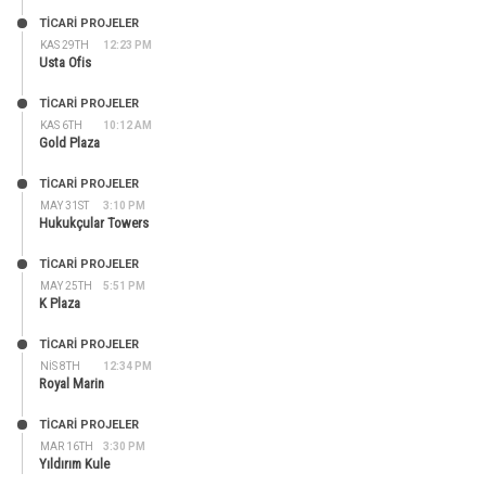
TİCARİ PROJELER
KAS 29TH
12:23 PM
Usta Ofis
TİCARİ PROJELER
KAS 6TH
10:12 AM
Gold Plaza
TİCARİ PROJELER
MAY 31ST
3:10 PM
Hukukçular Towers
TİCARİ PROJELER
MAY 25TH
5:51 PM
K Plaza
TİCARİ PROJELER
NIS 8TH
12:34 PM
Royal Marin
TİCARİ PROJELER
MAR 16TH
3:30 PM
Yıldırım Kule