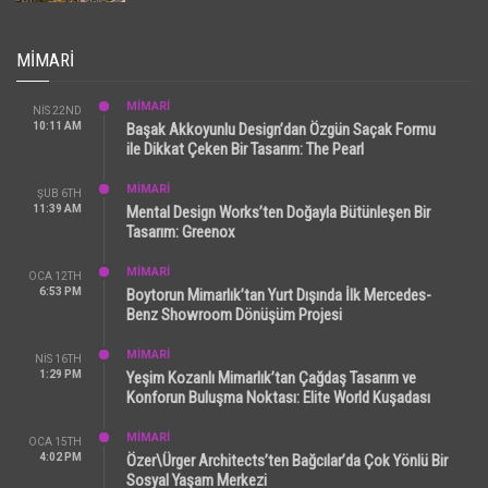
MIMARI
MİMARİ
NIS 22ND
10:11 AM
Başak Akkoyunlu Design’dan Özgün Saçak Formu
ile Dikkat Çeken Bir Tasarım: The Pearl
MİMARİ
ŞUB 6TH
11:39 AM
Mental Design Works’ten Doğayla Bütünleşen Bir
Tasarım: Greenox
MİMARİ
OCA 12TH
6:53 PM
Boytorun Mimarlık’tan Yurt Dışında İlk Mercedes-
Benz Showroom Dönüşüm Projesi
MİMARİ
NIS 16TH
1:29 PM
Yeşim Kozanlı Mimarlık’tan Çağdaş Tasarım ve
Konforun Buluşma Noktası: Elite World Kuşadası
MİMARİ
OCA 15TH
4:02 PM
Özer\Ürger Architects’ten Bağcılar’da Çok Yönlü Bir
Sosyal Yaşam Merkezi