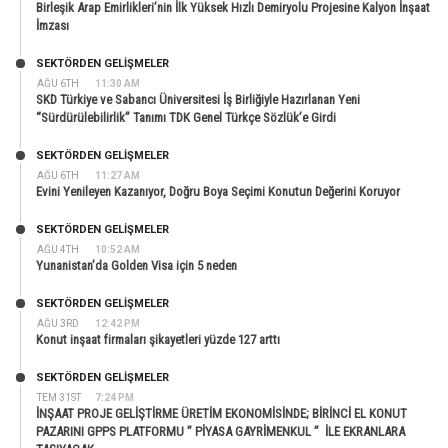
Birleşik Arap Emirlikleri’nin İlk Yüksek Hızlı Demiryolu Projesine Kalyon İnşaat
İmzası
SEKTÖRDEN GELIŞMELER
AĞU 6TH
11:30 AM
SKD Türkiye ve Sabancı Üniversitesi İş Birliğiyle Hazırlanan Yeni
“Sürdürülebilirlik” Tanımı TDK Genel Türkçe Sözlük’e Girdi
SEKTÖRDEN GELIŞMELER
AĞU 6TH
11:27 AM
Evini Yenileyen Kazanıyor, Doğru Boya Seçimi Konutun Değerini Koruyor
SEKTÖRDEN GELIŞMELER
AĞU 4TH
10:52 AM
Yunanistan’da Golden Visa için 5 neden
SEKTÖRDEN GELIŞMELER
AĞU 3RD
12:42 PM
Konut inşaat firmaları şikayetleri yüzde 127 arttı
SEKTÖRDEN GELIŞMELER
TEM 31ST
7:24 PM
İNŞAAT PROJE GELİŞTİRME ÜRETİM EKONOMİSİNDE; BİRİNCİ EL KONUT
PAZARINI GPPS PLATFORMU ” PİYASA GAYRİMENKUL ” İLE EKRANLARA