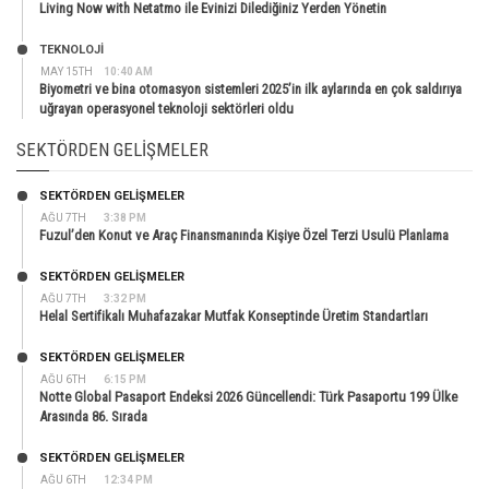
Living Now with Netatmo ile Evinizi Dilediğiniz Yerden Yönetin
TEKNOLOJİ
MAY 15TH
10:40 AM
Biyometri ve bina otomasyon sistemleri 2025’in ilk aylarında en çok saldırıya
uğrayan operasyonel teknoloji sektörleri oldu
SEKTÖRDEN GELIŞMELER
SEKTÖRDEN GELIŞMELER
AĞU 7TH
3:38 PM
Fuzul’den Konut ve Araç Finansmanında Kişiye Özel Terzi Usulü Planlama
SEKTÖRDEN GELIŞMELER
AĞU 7TH
3:32 PM
Helal Sertifikalı Muhafazakar Mutfak Konseptinde Üretim Standartları
SEKTÖRDEN GELIŞMELER
AĞU 6TH
6:15 PM
Notte Global Pasaport Endeksi 2026 Güncellendi: Türk Pasaportu 199 Ülke
Arasında 86. Sırada
SEKTÖRDEN GELIŞMELER
AĞU 6TH
12:34 PM