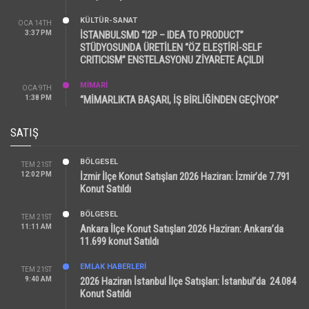
KÜLTÜR-SANAT
OCA 14TH
3:37 PM
İSTANBULSMD “I2P – IDEA TO PRODUCT”
STÜDYOSUNDA ÜRETİLEN “ÖZ ELEŞTİRİ-SELF
CRITICISM” ENSTELASYONU ZİYARETE AÇILDI
MİMARİ
OCA 9TH
1:38 PM
“MİMARLIKTA BAŞARI, İŞ BİRLİĞİNDEN GEÇİYOR”
SATIŞ
BÖLGESEL
TEM 21ST
12:02 PM
İzmir İlçe Konut Satışları 2026 Haziran: İzmir’de 7.791
Konut Satıldı
BÖLGESEL
TEM 21ST
11:11 AM
Ankara İlçe Konut Satışları 2026 Haziran: Ankara’da
11.699 konut Satıldı
EMLAK HABERLERI
TEM 21ST
9:40 AM
2026 Haziran İstanbul İlçe Satışları: İstanbul’da 24.084
Konut Satıldı