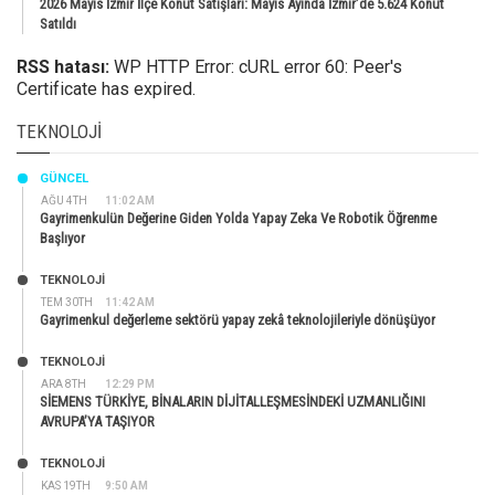
2026 Mayıs İzmir İlçe Konut Satışları: Mayıs Ayında İzmir’de 5.624 Konut
Satıldı
RSS hatası:
WP HTTP Error: cURL error 60: Peer's
Certificate has expired.
TEKNOLOJI
GÜNCEL
AĞU 4TH
11:02 AM
Gayrimenkulün Değerine Giden Yolda Yapay Zeka Ve Robotik Öğrenme
Başlıyor
TEKNOLOJİ
TEM 30TH
11:42 AM
Gayrimenkul değerleme sektörü yapay zekâ teknolojileriyle dönüşüyor
TEKNOLOJİ
ARA 8TH
12:29 PM
SİEMENS TÜRKİYE, BİNALARIN DİJİTALLEŞMESİNDEKİ UZMANLIĞINI
AVRUPA’YA TAŞIYOR
TEKNOLOJİ
KAS 19TH
9:50 AM