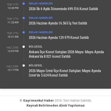
EMLAK HABERLERI
TEM 17TH
12:44 PM
2026 İlk 6 Aylık Döneminde 699.516 Konut Satıldı
EMLAK HABERLERI
TEM 17TH
11:22 AM
2026 Haziran Ayında 16.565 İş Yeri Satıldı
EMLAK HABERLERI
TEM 17TH
10:31 AM
2026 Haziran Ayında 129.979 Konut Satıldı
BÖLGESEL
HAZ 23RD
12:59 PM
Ankara İlçe Konut Satışları 2026 Mayıs: Mayıs Ayında
Ankara’da 8.021 konut Satıldı
BÖLGESEL
HAZ 23RD
12:17 PM
2026 Mayıs İzmir İlçe Konut Satışları: Mayıs Ayında
İzmir’de 5.624 Konut Satıldı
©
Gayrimenkul Haber
2016. Tüm Hakları Saklıdır.
Kaynak Belirtmeden Alıntı Yapılamaz