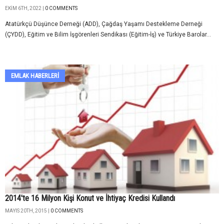
EKIM 6TH, 2022 |
0 COMMENTS
Atatürkçü Düşünce Derneği (ADD), Çağdaş Yaşamı Destekleme Derneği
(ÇYDD), Eğitim ve Bilim İşgörenleri Sendikası (Eğitim-İş) ve Türkiye Barolar...
EMLAK HABERLERI
2014'te 16 Milyon Kişi Konut ve İhtiyaç Kredisi Kullandı
MAYIS 20TH, 2015 |
0 COMMENTS