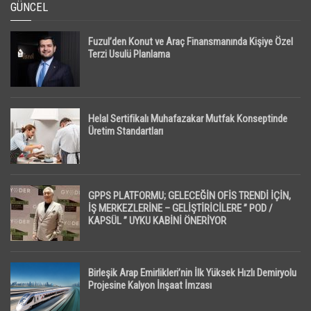
GÜNCEL
Fuzul’den Konut ve Araç Finansmanında Kişiye Özel
Terzi Usulü Planlama
Helal Sertifikalı Muhafazakar Mutfak Konseptinde
Üretim Standartları
GPPS PLATFORMU; GELECEĞİN OFİS TRENDİ İÇİN,
İŞ MERKEZLERİNE – GELİŞTİRİCİLERE ” POD /
KAPSÜL ” UYKU KABİNİ ÖNERİYOR
Birleşik Arap Emirlikleri’nin İlk Yüksek Hızlı Demiryolu
Projesine Kalyon İnşaat İmzası