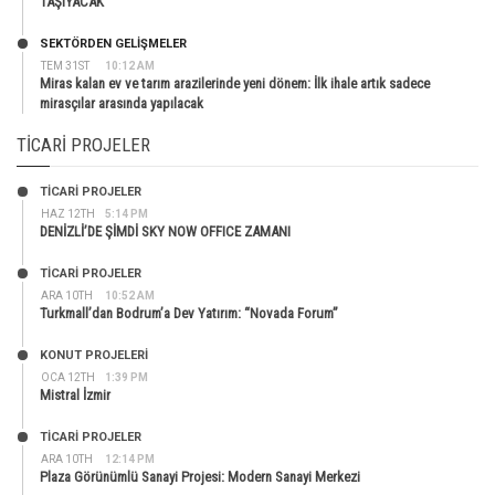
TAŞIYACAK
SEKTÖRDEN GELIŞMELER
TEM 31ST
10:12 AM
Miras kalan ev ve tarım arazilerinde yeni dönem: İlk ihale artık sadece
mirasçılar arasında yapılacak
TICARI PROJELER
TİCARİ PROJELER
HAZ 12TH
5:14 PM
DENİZLİ’DE ŞİMDİ SKY NOW OFFICE ZAMANI
TİCARİ PROJELER
ARA 10TH
10:52 AM
Turkmall’dan Bodrum’a Dev Yatırım: “Novada Forum”
KONUT PROJELERI
OCA 12TH
1:39 PM
Mistral İzmir
TİCARİ PROJELER
ARA 10TH
12:14 PM
Plaza Görünümlü Sanayi Projesi: Modern Sanayi Merkezi