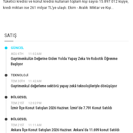
Tüketici kredisi ve konut kredisi kullanan toplam kişi sayısı 15.897.012 kişiye,
kredi miktarı ise 261 milyar TL’ye ulaştı. Ekim - Aralık Miktar ve Kişi...
SATIŞ
GÜNCEL
AĞU 4TH
11:02 AM
Gayrimenkulün Değerine Giden Yolda Yapay Zeka Ve Robotik Öğrenme
Başlıyor
TEKNOLOJİ
TEM 30TH
11:42 AM
Gayrimenkul değerleme sektörü yapay zekâ teknolojileriyle dönüşüyor
BÖLGESEL
TEM 21ST
12:02 PM
İzmir İlçe Konut Satışları 2026 Haziran: İzmir’de 7.791 Konut Satıldı
BÖLGESEL
TEM 21ST
11:11 AM
Ankara İlçe Konut Satışları 2026 Haziran: Ankara’da 11.699 konut Satıldı