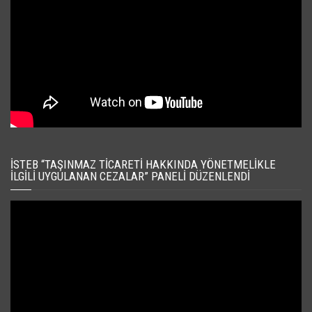
İSTEB “TAŞINMAZ TICARETI HAKKINDA YÖNETMELIKLE
İLGILI UYGULANAN CEZALAR” PANELI DÜZENLENDI