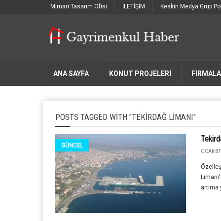
Mimari Tasarım Ofisi
İLETİŞİM
Keskin Medya Grup Por
ANA SAYFA
KONUT PROJELERİ
FIRMAL
POSTS TAGGED WITH "TEKIRDAĞ LIMANI"
Tekird
GÜNCEL
OCAK 8T
Özelleş
Limanı'n
artıma y