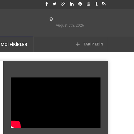
August 6th, 2026
İMCİ FİKİRLER
TAKIP EDIN