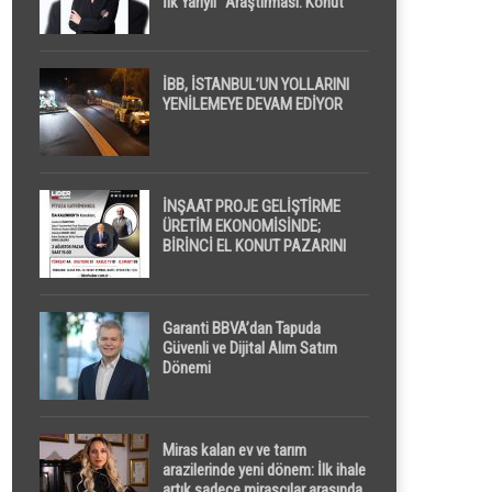
İlk Yarıyıl” Araştırması: Konut
Piyasasında Dengeli Görünüm
Sürerken, İlk El ve İpotekli
Satışlarda Sınırlı Toparlanma
Dikkat Çekti
İBB, İSTANBUL’UN YOLLARINI
YENİLEMEYE DEVAM EDİYOR
İNŞAAT PROJE GELİŞTİRME
ÜRETİM EKONOMİSİNDE;
BİRİNCİ EL KONUT PAZARINI
GPPS PLATFORMU ” PİYASA
GAYRİMENKUL ” İLE
EKRANLARA TAŞIYACAK
Garanti BBVA’dan Tapuda
Güvenli ve Dijital Alım Satım
Dönemi
Miras kalan ev ve tarım
arazilerinde yeni dönem: İlk ihale
artık sadece mirasçılar arasında