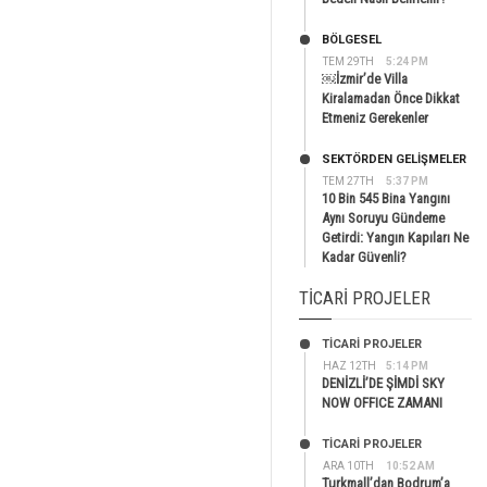
BÖLGESEL
TEM 29TH
5:24 PM
￼İzmir’de Villa
Kiralamadan Önce Dikkat
Etmeniz Gerekenler
SEKTÖRDEN GELIŞMELER
TEM 27TH
5:37 PM
10 Bin 545 Bina Yangını
Aynı Soruyu Gündeme
Getirdi: Yangın Kapıları Ne
Kadar Güvenli?
TICARI PROJELER
TİCARİ PROJELER
HAZ 12TH
5:14 PM
DENİZLİ’DE ŞİMDİ SKY
NOW OFFICE ZAMANI
TİCARİ PROJELER
ARA 10TH
10:52 AM
Turkmall’dan Bodrum’a