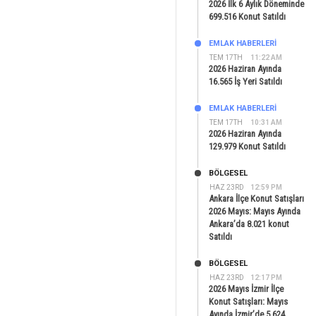
2026 İlk 6 Aylık Döneminde
699.516 Konut Satıldı
EMLAK HABERLERI
TEM 17TH
11:22 AM
2026 Haziran Ayında
16.565 İş Yeri Satıldı
EMLAK HABERLERI
TEM 17TH
10:31 AM
2026 Haziran Ayında
129.979 Konut Satıldı
BÖLGESEL
HAZ 23RD
12:59 PM
Ankara İlçe Konut Satışları
2026 Mayıs: Mayıs Ayında
Ankara’da 8.021 konut
Satıldı
BÖLGESEL
HAZ 23RD
12:17 PM
2026 Mayıs İzmir İlçe
Konut Satışları: Mayıs
Ayında İzmir’de 5.624