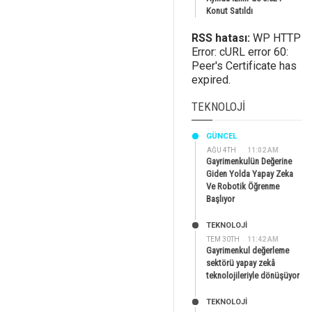
Konut Satıldı
RSS hatası:
WP HTTP
Error: cURL error 60:
Peer's Certificate has
expired.
TEKNOLOJI
GÜNCEL
AĞU 4TH
11:02 AM
Gayrimenkulün Değerine
Giden Yolda Yapay Zeka
Ve Robotik Öğrenme
Başlıyor
TEKNOLOJİ
TEM 30TH
11:42 AM
Gayrimenkul değerleme
sektörü yapay zekâ
teknolojileriyle dönüşüyor
TEKNOLOJİ