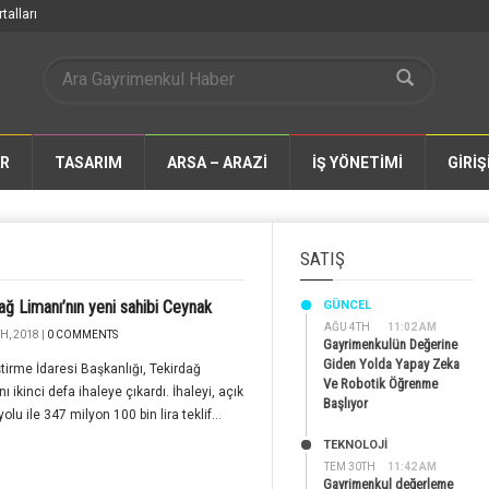
talları
AR
TASARIM
ARSA – ARAZİ
İŞ YÖNETİMİ
GİRİŞ
SATIŞ
ağ Limanı’nın yeni sahibi Ceynak
GÜNCEL
AĞU 4TH
11:02 AM
H, 2018 |
0 COMMENTS
Gayrimenkulün Değerine
Giden Yolda Yapay Zeka
tirme İdaresi Başkanlığı, Tekirdağ
Ve Robotik Öğrenme
ı ikinci defa ihaleye çıkardı. İhaleyi, açık
Başlıyor
olu ile 347 milyon 100 bin lira teklif...
TEKNOLOJİ
TEM 30TH
11:42 AM
Gayrimenkul değerleme