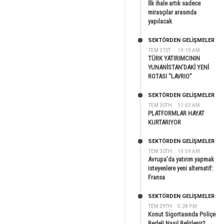
İlk ihale artık sadece
mirasçılar arasında
yapılacak
SEKTÖRDEN GELIŞMELER
TEM 31ST
10:10 AM
TÜRK YATIRIMCININ
YUNANİSTAN’DAKİ YENİ
ROTASI “LAVRIO”
SEKTÖRDEN GELIŞMELER
TEM 30TH
11:03 AM
PLATFORMLAR HAYAT
KURTARIYOR
SEKTÖRDEN GELIŞMELER
TEM 30TH
10:59 AM
Avrupa’da yatırım yapmak
isteyenlere yeni alternatif:
Fransa
SEKTÖRDEN GELIŞMELER
TEM 29TH
5:28 PM
Konut Sigortasında Poliçe
Bedeli Nasıl Belirlenir?