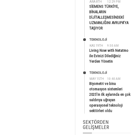
ARA 8TH
12:29 PM
SİEMENS TÜRKİYE,
BİNALARIN
DİJİTALLEŞMESİNDEKİ
UZMANLIĞINI AVRUPA’YA
TAŞIYOR
TEKNOLOJİ
KAS 19TH
9:50 AM
Living Now with Netatmo
ile Evinizi Dilediğiniz
Yerden Yönetin
TEKNOLOJİ
MAY 15TH
10:40 AM
Biyometri ve bina
otomasyon sistemleri
2025’in ilk aylarında en çok
saldırıya uğrayan
operasyonel teknoloji
sektörleri oldu
SEKTÖRDEN
GELIŞMELER