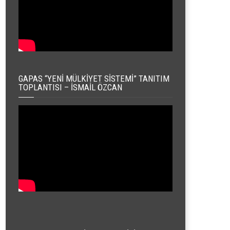
GAPAS “YENI MÜLKIYET SISTEMI” TANITIM
TOPLANTISI – İSMAIL ÖZCAN