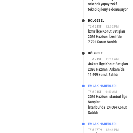
sektörü yapay zekâ
teknolojileriyle dönüşüyor
BÖLGESEL
TEM 21ST
12:02 PM
İzmir İlçe Konut Satışları
2026 Haziran: İzmir’de
7.791 Konut Satıldı
BÖLGESEL
TEM 21ST
11:11 AM
Ankara İlçe Konut Satışları
2026 Haziran: Ankara’da
11.699 konut Satıldı
EMLAK HABERLERI
TEM 21ST
9:40 AM
2026 Haziran İstanbul İlçe
Satışları:
İstanbul’da 24.084 Konut
Satıldı
EMLAK HABERLERI
TEM 17TH
12:44 PM