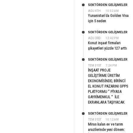
SEKTÖRDEN GELIŞMELER
AĞU 4TH
10:52 AM
Yunanistan’da Golden Visa
için 5 neden
SEKTÖRDEN GELIŞMELER
AĞU 3RD
12:42 PM
Konut inşaat firmaları
şikayetleri yüzde 127 arttı
SEKTÖRDEN GELIŞMELER
TEM 31ST
7:24 PM
İNŞAAT PROJE
GELİŞTİRME ÜRETİM
EKONOMİSİNDE; BİRİNCİ
EL KONUT PAZARINI GPPS
PLATFORMU ” PİYASA
GAYRİMENKUL ” İLE
EKRANLARA TAŞIYACAK
SEKTÖRDEN GELIŞMELER
TEM 31ST
10:12 AM
Miras kalan ev ve tarım
arazilerinde yeni dönem: