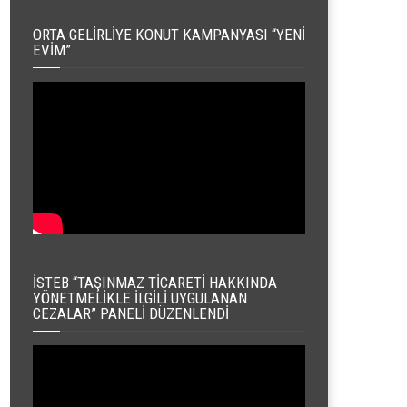
ORTA GELIRLIYE KONUT KAMPANYASI “YENI
EVIM”
İSTEB “TAŞINMAZ TICARETI HAKKINDA
YÖNETMELIKLE İLGILI UYGULANAN
CEZALAR” PANELI DÜZENLENDI