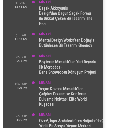
MİMARİ
NIS 22ND
10:11 AM
Başak Akkoyunlu
Design’dan Özgün Saçak Formu
ile Dikkat Çeken Bir Tasarım: The
Pearl
MİMARİ
ŞUB 6TH
11:39 AM
Mental Design Works’ten Doğayla
Bütünleşen Bir Tasarım: Greenox
MİMARİ
OCA 12TH
6:53 PM
Boytorun Mimarlık’tan Yurt Dışında
İlk Mercedes-
Benz Showroom Dönüşüm Projesi
MİMARİ
NIS 16TH
1:29 PM
Yeşim Kozanlı Mimarlık’tan
Çağdaş Tasarım ve Konforun
Buluşma Noktası: Elite World
Kuşadası
MİMARİ
OCA 15TH
4:02 PM
Özer\Ürger Architects’ten Bağcılar’da Çok
Yönlü Bir Sosyal Yaşam Merkezi