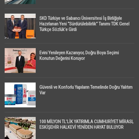
SKD Türkiye ve Sabancı Üniversitesi İş Birliğiyle
Hazırlanan Yeni “Sürdürülebilirlik” Tanımı TDK Genel
Türkçe Sözlük’e Girdi
Evini Yenileyen Kazanıyor, Doğru Boya Seçimi
Konutun Değerini Koruyor
Güvenli ve Konforlu Yapıların Temelinde Doğru Yalıtım
Var
100 MİLYON TL’LİK YATIRIMLA CUMHURİYET MİRASI,
ESKİŞEHİR HALKEVİ YENİDEN HAYAT BULUYOR