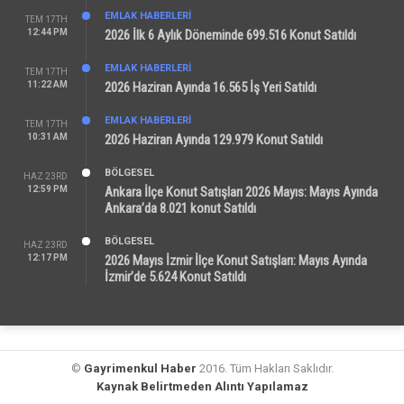
EMLAK HABERLERI
TEM 17TH
12:44 PM
2026 İlk 6 Aylık Döneminde 699.516 Konut Satıldı
EMLAK HABERLERI
TEM 17TH
11:22 AM
2026 Haziran Ayında 16.565 İş Yeri Satıldı
EMLAK HABERLERI
TEM 17TH
10:31 AM
2026 Haziran Ayında 129.979 Konut Satıldı
BÖLGESEL
HAZ 23RD
12:59 PM
Ankara İlçe Konut Satışları 2026 Mayıs: Mayıs Ayında
Ankara’da 8.021 konut Satıldı
BÖLGESEL
HAZ 23RD
12:17 PM
2026 Mayıs İzmir İlçe Konut Satışları: Mayıs Ayında
İzmir’de 5.624 Konut Satıldı
©
Gayrimenkul Haber
2016. Tüm Hakları Saklıdır.
Kaynak Belirtmeden Alıntı Yapılamaz