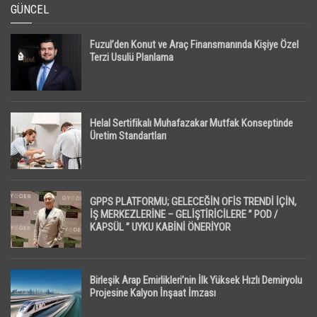
GÜNCEL
Fuzul’den Konut ve Araç Finansmanında Kişiye Özel
Terzi Usulü Planlama
Helal Sertifikalı Muhafazakar Mutfak Konseptinde
Üretim Standartları
GPPS PLATFORMU; GELECEĞİN OFİS TRENDİ İÇİN,
İŞ MERKEZLERİNE – GELİŞTİRİCİLERE ” POD /
KAPSÜL ” UYKU KABİNİ ÖNERİYOR
Birleşik Arap Emirlikleri’nin İlk Yüksek Hızlı Demiryolu
Projesine Kalyon İnşaat İmzası