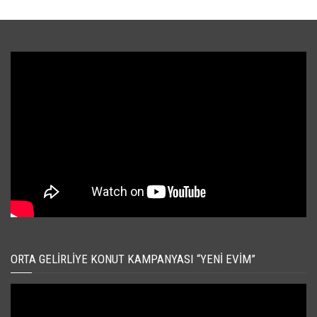
ORTA GELIRLIYE KONUT KAMPANYASI “YENI EVIM”