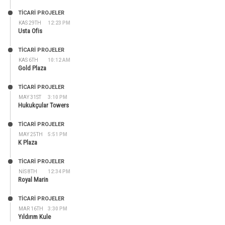
TİCARİ PROJELER
KAS 29TH
12:23 PM
Usta Ofis
TİCARİ PROJELER
KAS 6TH
10:12 AM
Gold Plaza
TİCARİ PROJELER
MAY 31ST
3:10 PM
Hukukçular Towers
TİCARİ PROJELER
MAY 25TH
5:51 PM
K Plaza
TİCARİ PROJELER
NIS 8TH
12:34 PM
Royal Marin
TİCARİ PROJELER
MAR 16TH
3:30 PM
Yıldırım Kule