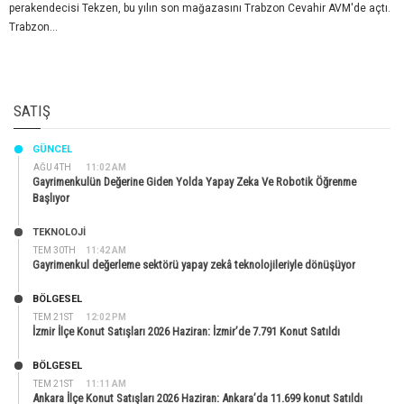
perakendecisi Tekzen, bu yılın son mağazasını Trabzon Cevahir AVM'de açtı.
Trabzon...
SATIŞ
GÜNCEL
AĞU 4TH
11:02 AM
Gayrimenkulün Değerine Giden Yolda Yapay Zeka Ve Robotik Öğrenme
Başlıyor
TEKNOLOJİ
TEM 30TH
11:42 AM
Gayrimenkul değerleme sektörü yapay zekâ teknolojileriyle dönüşüyor
BÖLGESEL
TEM 21ST
12:02 PM
İzmir İlçe Konut Satışları 2026 Haziran: İzmir’de 7.791 Konut Satıldı
BÖLGESEL
TEM 21ST
11:11 AM
Ankara İlçe Konut Satışları 2026 Haziran: Ankara’da 11.699 konut Satıldı