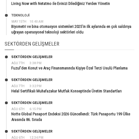
Living Now with Netatmo ile Evinizi Dilediğiniz Yerden Yönetin
TEKNOLOJİ
MAY 15TH
10:40 AM
Biyometri ve bina otomasyon sistemleri 2025’in ilk aylarında en çok saldırıya
uğrayan operasyonel teknoloji sektörleri oldu
SEKTÖRDEN GELIŞMELER
SEKTÖRDEN GELIŞMELER
AĞU 7TH
3:38 PM
Fuzul’den Konut ve Araç Finansmanında Kişiye Özel Terzi Usulü Planlama
SEKTÖRDEN GELIŞMELER
AĞU 7TH
3:32 PM
Helal Sertifikalı Muhafazakar Mutfak Konseptinde Üretim Standartları
SEKTÖRDEN GELIŞMELER
AĞU 6TH
6:15 PM
Notte Global Pasaport Endeksi 2026 Güncellendi: Türk Pasaportu 199 Ülke
Arasında 86. Sırada
SEKTÖRDEN GELIŞMELER
AĞU 6TH
12:34 PM