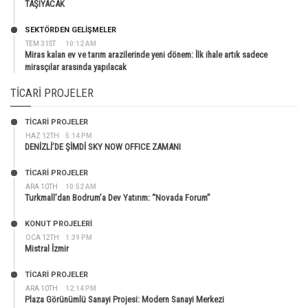
TAŞIYACAK
SEKTÖRDEN GELIŞMELER
TEM 31ST
10:12 AM
Miras kalan ev ve tarım arazilerinde yeni dönem: İlk ihale artık sadece
mirasçılar arasında yapılacak
TICARI PROJELER
TİCARİ PROJELER
HAZ 12TH
5:14 PM
DENİZLİ’DE ŞİMDİ SKY NOW OFFICE ZAMANI
TİCARİ PROJELER
ARA 10TH
10:52 AM
Turkmall’dan Bodrum’a Dev Yatırım: “Novada Forum”
KONUT PROJELERI
OCA 12TH
1:39 PM
Mistral İzmir
TİCARİ PROJELER
ARA 10TH
12:14 PM
Plaza Görünümlü Sanayi Projesi: Modern Sanayi Merkezi