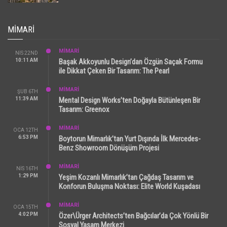
MIMARI
MİMARİ
NIS 22ND
10:11 AM
Başak Akkoyunlu Design’dan Özgün Saçak Formu
ile Dikkat Çeken Bir Tasarım: The Pearl
MİMARİ
ŞUB 6TH
11:39 AM
Mental Design Works’ten Doğayla Bütünleşen Bir
Tasarım: Greenox
MİMARİ
OCA 12TH
6:53 PM
Boytorun Mimarlık’tan Yurt Dışında İlk Mercedes-
Benz Showroom Dönüşüm Projesi
MİMARİ
NIS 16TH
1:29 PM
Yeşim Kozanlı Mimarlık’tan Çağdaş Tasarım ve
Konforun Buluşma Noktası: Elite World Kuşadası
MİMARİ
OCA 15TH
4:02 PM
Özer\Ürger Architects’ten Bağcılar’da Çok Yönlü Bir
Sosyal Yaşam Merkezi