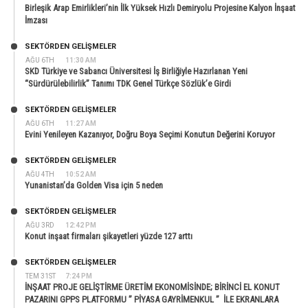
Birleşik Arap Emirlikleri’nin İlk Yüksek Hızlı Demiryolu Projesine Kalyon İnşaat
İmzası
SEKTÖRDEN GELIŞMELER
AĞU 6TH
11:30 AM
SKD Türkiye ve Sabancı Üniversitesi İş Birliğiyle Hazırlanan Yeni
“Sürdürülebilirlik” Tanımı TDK Genel Türkçe Sözlük’e Girdi
SEKTÖRDEN GELIŞMELER
AĞU 6TH
11:27 AM
Evini Yenileyen Kazanıyor, Doğru Boya Seçimi Konutun Değerini Koruyor
SEKTÖRDEN GELIŞMELER
AĞU 4TH
10:52 AM
Yunanistan’da Golden Visa için 5 neden
SEKTÖRDEN GELIŞMELER
AĞU 3RD
12:42 PM
Konut inşaat firmaları şikayetleri yüzde 127 arttı
SEKTÖRDEN GELIŞMELER
TEM 31ST
7:24 PM
İNŞAAT PROJE GELİŞTİRME ÜRETİM EKONOMİSİNDE; BİRİNCİ EL KONUT
PAZARINI GPPS PLATFORMU ” PİYASA GAYRİMENKUL ” İLE EKRANLARA