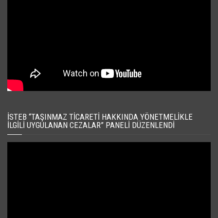
İSTEB “TAŞINMAZ TICARETI HAKKINDA YÖNETMELIKLE
İLGILI UYGULANAN CEZALAR” PANELI DÜZENLENDI