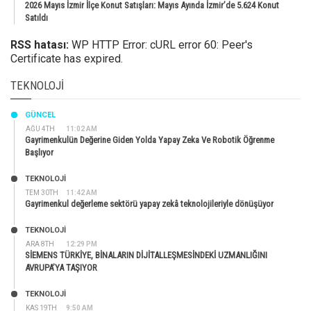
2026 Mayıs İzmir İlçe Konut Satışları: Mayıs Ayında İzmir’de 5.624 Konut
Satıldı
RSS hatası:
WP HTTP Error: cURL error 60: Peer's
Certificate has expired.
TEKNOLOJI
GÜNCEL
AĞU 4TH
11:02 AM
Gayrimenkulün Değerine Giden Yolda Yapay Zeka Ve Robotik Öğrenme
Başlıyor
TEKNOLOJİ
TEM 30TH
11:42 AM
Gayrimenkul değerleme sektörü yapay zekâ teknolojileriyle dönüşüyor
TEKNOLOJİ
ARA 8TH
12:29 PM
SİEMENS TÜRKİYE, BİNALARIN DİJİTALLEŞMESİNDEKİ UZMANLIĞINI
AVRUPA’YA TAŞIYOR
TEKNOLOJİ
KAS 19TH
9:50 AM