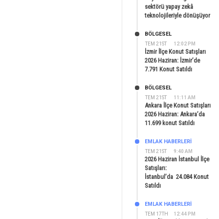
sektörü yapay zekâ
teknolojileriyle dönüşüyor
BÖLGESEL
TEM 21ST
12:02 PM
İzmir İlçe Konut Satışları
2026 Haziran: İzmir’de
7.791 Konut Satıldı
BÖLGESEL
TEM 21ST
11:11 AM
Ankara İlçe Konut Satışları
2026 Haziran: Ankara’da
11.699 konut Satıldı
EMLAK HABERLERI
TEM 21ST
9:40 AM
2026 Haziran İstanbul İlçe
Satışları:
İstanbul’da 24.084 Konut
Satıldı
EMLAK HABERLERI
TEM 17TH
12:44 PM