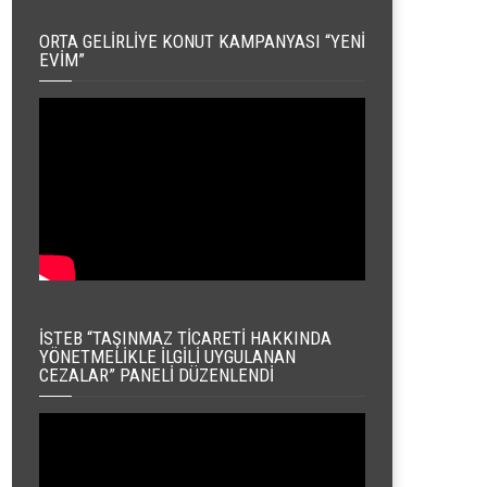
ORTA GELIRLIYE KONUT KAMPANYASI “YENI
EVIM”
İSTEB “TAŞINMAZ TICARETI HAKKINDA
YÖNETMELIKLE İLGILI UYGULANAN
CEZALAR” PANELI DÜZENLENDI