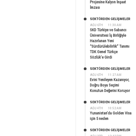
Projesine Kalyon İnşaat
İmzası
SEKTÖRDEN GELIŞMELER
AĞU 6TH
11:30 AM
SKD Türkiye ve Sabancı
Üniversitesi İş Birliğiyle
Hazırlanan Yeni
“Sürdürülebilirlik” Tanımı
TDK Genel Türkçe
Sözlük’e Girdi
SEKTÖRDEN GELIŞMELER
AĞU 6TH
11:27 AM
Evini Yenileyen Kazanıyor,
Doğru Boya Seçimi
Konutun Değerini Koruyor
SEKTÖRDEN GELIŞMELER
AĞU 4TH
10:52 AM
Yunanistan’da Golden Visa
için 5 neden
SEKTÖRDEN GELIŞMELER