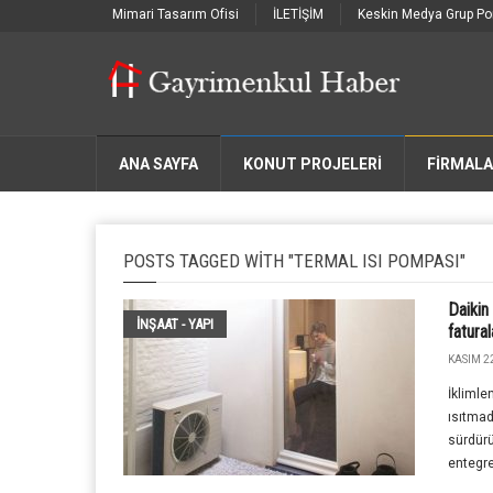
Mimari Tasarım Ofisi
İLETİŞİM
Keskin Medya Grup Por
ANA SAYFA
KONUT PROJELERİ
FIRMAL
POSTS TAGGED WITH "TERMAL ISI POMPASI"
Daikin
İNŞAAT - YAPI
fatura
KASIM 2
İklimle
ısıtmada
sürdürü
entegre 