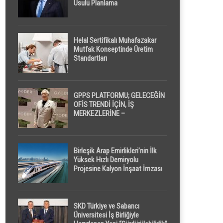
Usulü Planlama
Helal Sertifikalı Muhafazakar
Mutfak Konseptinde Üretim
Standartları
GPPS PLATFORMU; GELECEĞİN
OFİS TRENDİ İÇİN, İŞ
MERKEZLERİNE –
GELİŞTİRİCİLERE ” POD /
KAPSÜL ” UYKU KABİNİ
ÖNERİYOR
Birleşik Arap Emirlikleri’nin İlk
Yüksek Hızlı Demiryolu
Projesine Kalyon İnşaat İmzası
SKD Türkiye ve Sabancı
Üniversitesi İş Birliğiyle