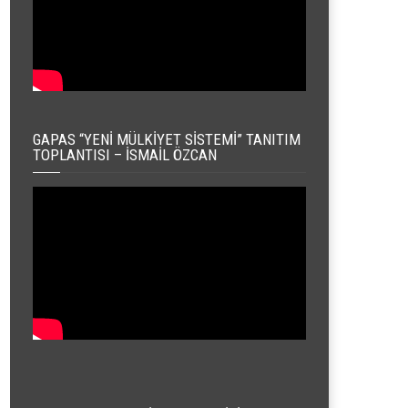
GAPAS “YENI MÜLKIYET SISTEMI” TANITIM
TOPLANTISI – İSMAIL ÖZCAN