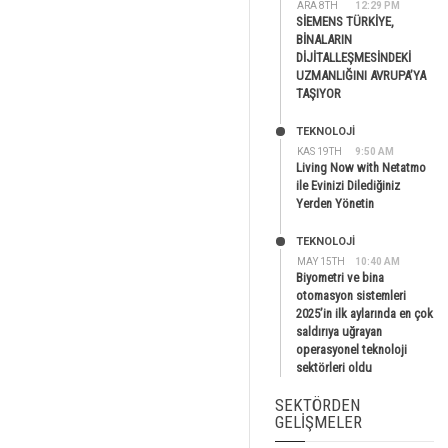
ARA 8TH
12:29 PM
SİEMENS TÜRKİYE,
BİNALARIN
DİJİTALLEŞMESİNDEKİ
UZMANLIĞINI AVRUPA’YA
TAŞIYOR
TEKNOLOJİ
KAS 19TH
9:50 AM
Living Now with Netatmo
ile Evinizi Dilediğiniz
Yerden Yönetin
TEKNOLOJİ
MAY 15TH
10:40 AM
Biyometri ve bina
otomasyon sistemleri
2025’in ilk aylarında en çok
saldırıya uğrayan
operasyonel teknoloji
sektörleri oldu
SEKTÖRDEN
GELIŞMELER