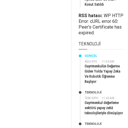
Konut Satıldı
RSS hatası:
WP HTTP
Error: cURL error 60:
Peer's Certificate has
expired.
TEKNOLOJI
GÜNCEL
AĞU 4TH
11:02 AM
Gayrimenkulün Değerine
Giden Yolda Yapay Zeka
Ve Robotik Öğrenme
Başlıyor
TEKNOLOJİ
TEM 30TH
11:42 AM
Gayrimenkul değerleme
sektörü yapay zekâ
teknolojileriyle dönüşüyor
TEKNOLOJİ