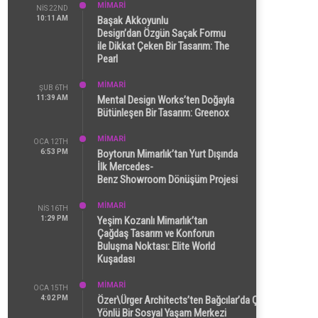
MİMARİ
NIS 22ND
10:11 AM
Başak Akkoyunlu
Design’dan Özgün Saçak Formu
ile Dikkat Çeken Bir Tasarım: The
Pearl
MİMARİ
ŞUB 6TH
11:39 AM
Mental Design Works’ten Doğayla
Bütünleşen Bir Tasarım: Greenox
MİMARİ
OCA 12TH
6:53 PM
Boytorun Mimarlık’tan Yurt Dışında
İlk Mercedes-
Benz Showroom Dönüşüm Projesi
MİMARİ
NIS 16TH
1:29 PM
Yeşim Kozanlı Mimarlık’tan
Çağdaş Tasarım ve Konforun
Buluşma Noktası: Elite World
Kuşadası
MİMARİ
OCA 15TH
4:02 PM
Özer\Ürger Architects’ten Bağcılar’da Çok
Yönlü Bir Sosyal Yaşam Merkezi