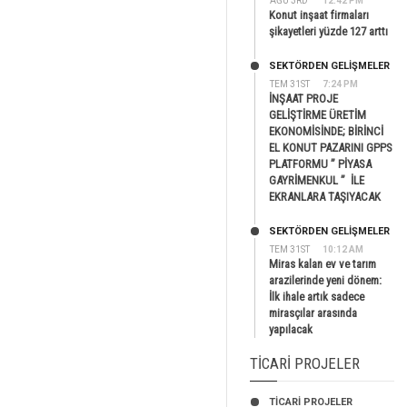
AĞU 3RD
12:42 PM
Konut inşaat firmaları
şikayetleri yüzde 127 arttı
SEKTÖRDEN GELIŞMELER
TEM 31ST
7:24 PM
İNŞAAT PROJE
GELİŞTİRME ÜRETİM
EKONOMİSİNDE; BİRİNCİ
EL KONUT PAZARINI GPPS
PLATFORMU ” PİYASA
GAYRİMENKUL ” İLE
EKRANLARA TAŞIYACAK
SEKTÖRDEN GELIŞMELER
TEM 31ST
10:12 AM
Miras kalan ev ve tarım
arazilerinde yeni dönem:
İlk ihale artık sadece
mirasçılar arasında
yapılacak
TICARI PROJELER
TİCARİ PROJELER