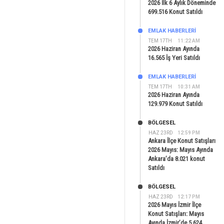
2026 İlk 6 Aylık Döneminde
699.516 Konut Satıldı
EMLAK HABERLERI
TEM 17TH
11:22 AM
2026 Haziran Ayında
16.565 İş Yeri Satıldı
EMLAK HABERLERI
TEM 17TH
10:31 AM
2026 Haziran Ayında
129.979 Konut Satıldı
BÖLGESEL
HAZ 23RD
12:59 PM
Ankara İlçe Konut Satışları
2026 Mayıs: Mayıs Ayında
Ankara’da 8.021 konut
Satıldı
BÖLGESEL
HAZ 23RD
12:17 PM
2026 Mayıs İzmir İlçe
Konut Satışları: Mayıs
Ayında İzmir’de 5.624