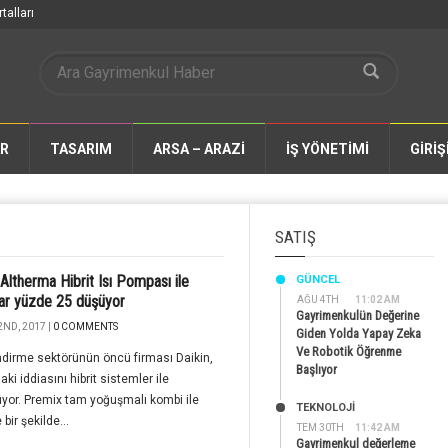
talları
AR
TASARIM
ARSA – ARAZİ
İŞ YÖNETİMİ
GİRİŞ
SATIŞ
 Altherma Hibrit Isı Pompası ile
GÜNCEL
lar yüzde 25 düşüyor
AĞU 4TH
11:02 AM
Gayrimenkulün Değerine
2ND, 2017 |
0 COMMENTS
Giden Yolda Yapay Zeka
Ve Robotik Öğrenme
ndirme sektörünün öncü firması Daikin,
Başlıyor
ki iddiasını hibrit sistemler ile
yor. Premix tam yoğuşmalı kombi ile
TEKNOLOJİ
bir şekilde...
TEM 30TH
11:42 AM
Gayrimenkul değerleme