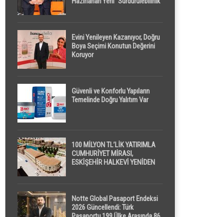
Hazırlanan Yeni “Sürdürülebilirlik”
Tanımı TDK Genel Türkçe
Sözlük’e Girdi
Evini Yenileyen Kazanıyor, Doğru
Boya Seçimi Konutun Değerini
Koruyor
Güvenli ve Konforlu Yapıların
Temelinde Doğru Yalıtım Var
100 MİLYON TL’LİK YATIRIMLA
CUMHURİYET MİRASI,
ESKİŞEHİR HALKEVİ YENİDEN
HAYAT BULUYOR
Notte Global Pasaport Endeksi
2026 Güncellendi: Türk
Pasaportu 199 Ülke Arasında 86.