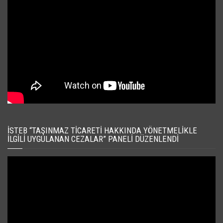
İSTEB “TAŞINMAZ TICARETI HAKKINDA YÖNETMELIKLE
İLGILI UYGULANAN CEZALAR” PANELI DÜZENLENDI