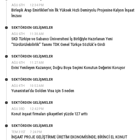
AĞU 6TH
12:34 PM
Birleşik Arap Emirlikleri’nin İlk Yüksek Hızlı Demiryolu Projesine Kalyon İnşaat
İmzası
SEKTÖRDEN GELIŞMELER
AĞU 6TH
11:30 AM
SKD Türkiye ve Sabancı Üniversitesi İş Birliğiyle Hazırlanan Yeni
“Sürdürülebilirlik” Tanımı TDK Genel Türkçe Sözlük’e Girdi
SEKTÖRDEN GELIŞMELER
AĞU 6TH
11:27 AM
Evini Yenileyen Kazanıyor, Doğru Boya Seçimi Konutun Değerini Koruyor
SEKTÖRDEN GELIŞMELER
AĞU 4TH
10:52 AM
Yunanistan’da Golden Visa için 5 neden
SEKTÖRDEN GELIŞMELER
AĞU 3RD
12:42 PM
Konut inşaat firmaları şikayetleri yüzde 127 arttı
SEKTÖRDEN GELIŞMELER
TEM 31ST
7:24 PM
İNŞAAT PROJE GELİŞTİRME ÜRETİM EKONOMİSİNDE; BİRİNCİ EL KONUT