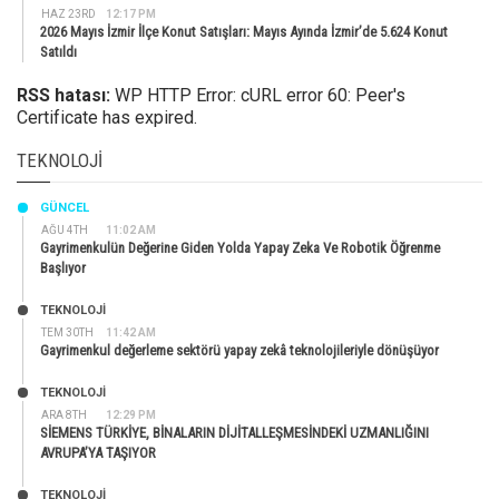
HAZ 23RD
12:17 PM
2026 Mayıs İzmir İlçe Konut Satışları: Mayıs Ayında İzmir’de 5.624 Konut
Satıldı
RSS hatası:
WP HTTP Error: cURL error 60: Peer's
Certificate has expired.
TEKNOLOJI
GÜNCEL
AĞU 4TH
11:02 AM
Gayrimenkulün Değerine Giden Yolda Yapay Zeka Ve Robotik Öğrenme
Başlıyor
TEKNOLOJİ
TEM 30TH
11:42 AM
Gayrimenkul değerleme sektörü yapay zekâ teknolojileriyle dönüşüyor
TEKNOLOJİ
ARA 8TH
12:29 PM
SİEMENS TÜRKİYE, BİNALARIN DİJİTALLEŞMESİNDEKİ UZMANLIĞINI
AVRUPA’YA TAŞIYOR
TEKNOLOJİ