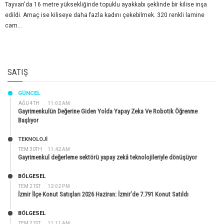
Tayvan'da 16 metre yüksekliğinde topuklu ayakkabı şeklinde bir kilise inşa
edildi. Amaç ise kiliseye daha fazla kadını çekebilmek. 320 renkli lamine
cam...
SATIŞ
GÜNCEL
AĞU 4TH
11:02 AM
Gayrimenkulün Değerine Giden Yolda Yapay Zeka Ve Robotik Öğrenme
Başlıyor
TEKNOLOJİ
TEM 30TH
11:42 AM
Gayrimenkul değerleme sektörü yapay zekâ teknolojileriyle dönüşüyor
BÖLGESEL
TEM 21ST
12:02 PM
İzmir İlçe Konut Satışları 2026 Haziran: İzmir’de 7.791 Konut Satıldı
BÖLGESEL
TEM 21ST
11:11 AM