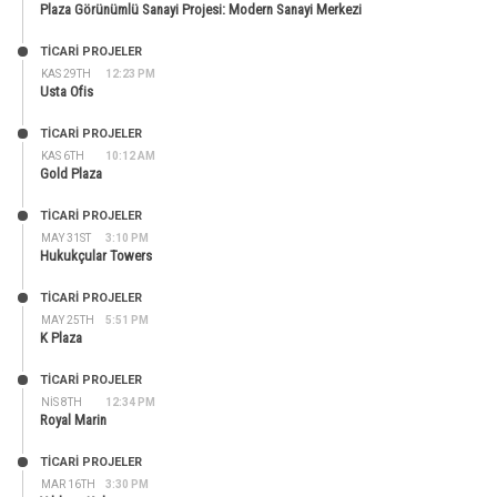
Plaza Görünümlü Sanayi Projesi: Modern Sanayi Merkezi
TİCARİ PROJELER
KAS 29TH
12:23 PM
Usta Ofis
TİCARİ PROJELER
KAS 6TH
10:12 AM
Gold Plaza
TİCARİ PROJELER
MAY 31ST
3:10 PM
Hukukçular Towers
TİCARİ PROJELER
MAY 25TH
5:51 PM
K Plaza
TİCARİ PROJELER
NIS 8TH
12:34 PM
Royal Marin
TİCARİ PROJELER
MAR 16TH
3:30 PM