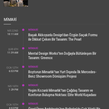
MIMARI
MİMARİ
NIS 22ND
10:11 AM
Başak Akkoyunlu Design’dan Özgün Saçak Formu
ile Dikkat Çeken Bir Tasarım: The Pearl
MİMARİ
ŞUB 6TH
11:39 AM
Mental Design Works’ten Doğayla Bütünleşen Bir
Tasarım: Greenox
MİMARİ
OCA 12TH
6:53 PM
Boytorun Mimarlık’tan Yurt Dışında İlk Mercedes-
Benz Showroom Dönüşüm Projesi
MİMARİ
NIS 16TH
1:29 PM
Yeşim Kozanlı Mimarlık’tan Çağdaş Tasarım ve
Konforun Buluşma Noktası: Elite World Kuşadası
MİMARİ
OCA 15TH
4:02 PM
Özer\Ürger Architects’ten Bağcılar’da Çok Yönlü Bir