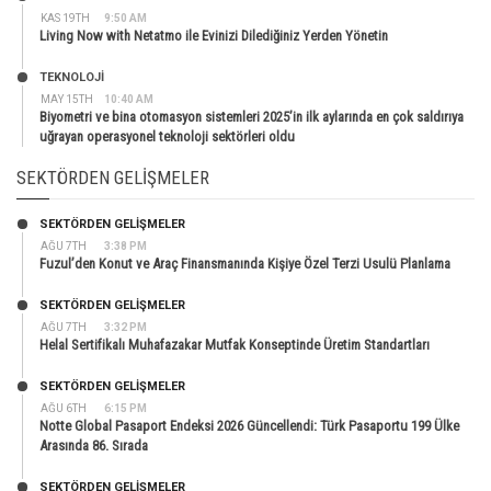
KAS 19TH
9:50 AM
Living Now with Netatmo ile Evinizi Dilediğiniz Yerden Yönetin
TEKNOLOJİ
MAY 15TH
10:40 AM
Biyometri ve bina otomasyon sistemleri 2025’in ilk aylarında en çok saldırıya
uğrayan operasyonel teknoloji sektörleri oldu
SEKTÖRDEN GELIŞMELER
SEKTÖRDEN GELIŞMELER
AĞU 7TH
3:38 PM
Fuzul’den Konut ve Araç Finansmanında Kişiye Özel Terzi Usulü Planlama
SEKTÖRDEN GELIŞMELER
AĞU 7TH
3:32 PM
Helal Sertifikalı Muhafazakar Mutfak Konseptinde Üretim Standartları
SEKTÖRDEN GELIŞMELER
AĞU 6TH
6:15 PM
Notte Global Pasaport Endeksi 2026 Güncellendi: Türk Pasaportu 199 Ülke
Arasında 86. Sırada
SEKTÖRDEN GELIŞMELER