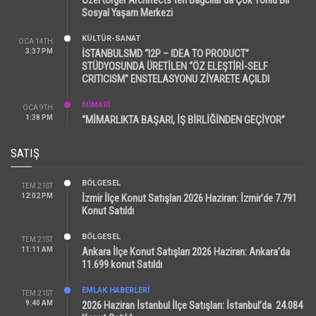
Sosyal Yaşam Merkezi
KÜLTÜR-SANAT
OCA 14TH
3:37 PM
İSTANBULSMD “I2P – IDEA TO PRODUCT”
STÜDYOSUNDA ÜRETİLEN “ÖZ ELEŞTİRİ-SELF
CRITICISM” ENSTELASYONU ZİYARETE AÇILDI
MİMARİ
OCA 9TH
1:38 PM
“MİMARLIKTA BAŞARI, İŞ BİRLİĞİNDEN GEÇİYOR”
SATIŞ
BÖLGESEL
TEM 21ST
12:02 PM
İzmir İlçe Konut Satışları 2026 Haziran: İzmir’de 7.791
Konut Satıldı
BÖLGESEL
TEM 21ST
11:11 AM
Ankara İlçe Konut Satışları 2026 Haziran: Ankara’da
11.699 konut Satıldı
EMLAK HABERLERI
TEM 21ST
9:40 AM
2026 Haziran İstanbul İlçe Satışları: İstanbul’da 24.084