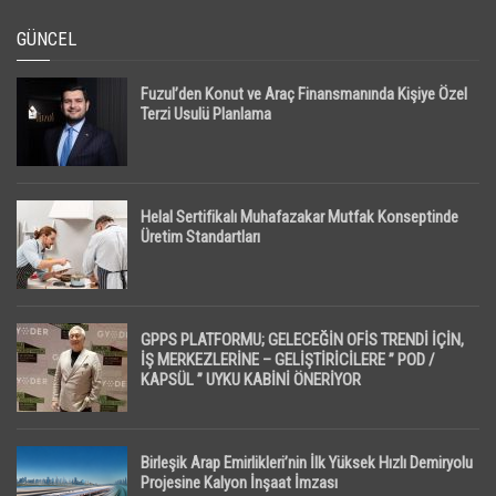
GÜNCEL
Fuzul’den Konut ve Araç Finansmanında Kişiye Özel
Terzi Usulü Planlama
Helal Sertifikalı Muhafazakar Mutfak Konseptinde
Üretim Standartları
GPPS PLATFORMU; GELECEĞİN OFİS TRENDİ İÇİN,
İŞ MERKEZLERİNE – GELİŞTİRİCİLERE ” POD /
KAPSÜL ” UYKU KABİNİ ÖNERİYOR
Birleşik Arap Emirlikleri’nin İlk Yüksek Hızlı Demiryolu
Projesine Kalyon İnşaat İmzası