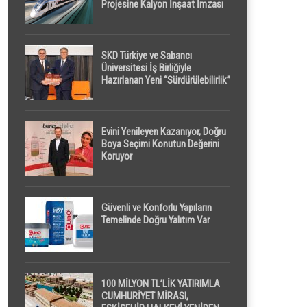
Projesine Kalyon İnşaat İmzası
SKD Türkiye ve Sabancı
Üniversitesi İş Birliğiyle
Hazırlanan Yeni “Sürdürülebilirlik”
Tanımı TDK Genel Türkçe
Sözlük’e Girdi
Evini Yenileyen Kazanıyor, Doğru
Boya Seçimi Konutun Değerini
Koruyor
Güvenli ve Konforlu Yapıların
Temelinde Doğru Yalıtım Var
100 MİLYON TL’LİK YATIRIMLA
CUMHURİYET MİRASI,