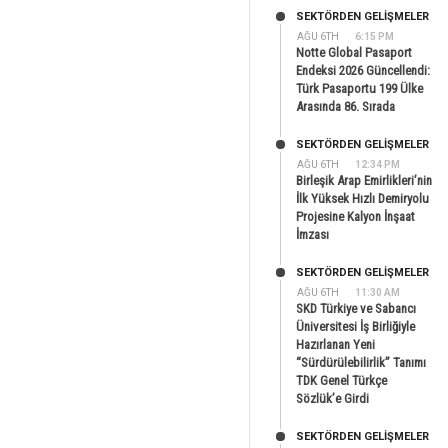
SEKTÖRDEN GELIŞMELER
AĞU 6TH
6:15 PM
Notte Global Pasaport
Endeksi 2026 Güncellendi:
Türk Pasaportu 199 Ülke
Arasında 86. Sırada
SEKTÖRDEN GELIŞMELER
AĞU 6TH
12:34 PM
Birleşik Arap Emirlikleri’nin
İlk Yüksek Hızlı Demiryolu
Projesine Kalyon İnşaat
İmzası
SEKTÖRDEN GELIŞMELER
AĞU 6TH
11:30 AM
SKD Türkiye ve Sabancı
Üniversitesi İş Birliğiyle
Hazırlanan Yeni
“Sürdürülebilirlik” Tanımı
TDK Genel Türkçe
Sözlük’e Girdi
SEKTÖRDEN GELIŞMELER