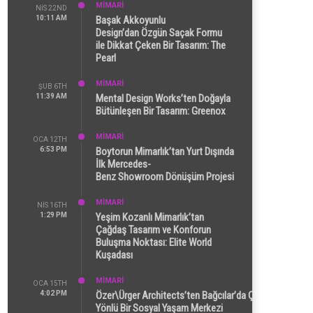
MİMARİ
NIS 22ND
10:11 AM
Başak Akkoyunlu
Design’dan Özgün Saçak Formu
ile Dikkat Çeken Bir Tasarım: The
Pearl
MİMARİ
ŞUB 6TH
11:39 AM
Mental Design Works’ten Doğayla
Bütünleşen Bir Tasarım: Greenox
MİMARİ
OCA 12TH
6:53 PM
Boytorun Mimarlık’tan Yurt Dışında
İlk Mercedes-
Benz Showroom Dönüşüm Projesi
MİMARİ
NIS 16TH
1:29 PM
Yeşim Kozanlı Mimarlık’tan
Çağdaş Tasarım ve Konforun
Buluşma Noktası: Elite World
Kuşadası
MİMARİ
OCA 15TH
4:02 PM
Özer\Ürger Architects’ten Bağcılar’da Çok
Yönlü Bir Sosyal Yaşam Merkezi