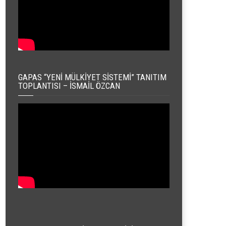
GAPAS “YENI MÜLKIYET SISTEMI” TANITIM
TOPLANTISI – İSMAIL ÖZCAN