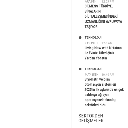
ARA 8TH
12:29 PM
SİEMENS TÜRKİYE,
BİNALARIN
DİJİTALLEŞMESİNDEKİ
UZMANLIĞINI AVRUPA’YA
TAŞIYOR
TEKNOLOJİ
KAS 19TH
9:50 AM
Living Now with Netatmo
ile Evinizi Dilediğiniz
Yerden Yönetin
TEKNOLOJİ
MAY 15TH
10:40 AM
Biyometri ve bina
otomasyon sistemleri
2025’in ilk aylarında en çok
saldırıya uğrayan
operasyonel teknoloji
sektörleri oldu
SEKTÖRDEN
GELIŞMELER