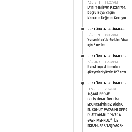
AĞU 6TH
11:27 AM
Evini Yenileyen Kazanıyor,
Doğru Boya Seçimi
Konutun Değerini Koruyor
SEKTÖRDEN GELIŞMELER
AĞU 4TH
10:52 AM
Yunanistan’da Golden Visa
için 5 neden
SEKTÖRDEN GELIŞMELER
AĞU 3RD
12:42 PM
Konut inşaat firmaları
şikayetleri yüzde 127 arttı
SEKTÖRDEN GELIŞMELER
TEM 31ST
7:24 PM
İNŞAAT PROJE
GELİŞTİRME ÜRETİM
EKONOMİSİNDE; BİRİNCİ
EL KONUT PAZARINI GPPS
PLATFORMU ” PİYASA
GAYRİMENKUL ” İLE
EKRANLARA TAŞIYACAK