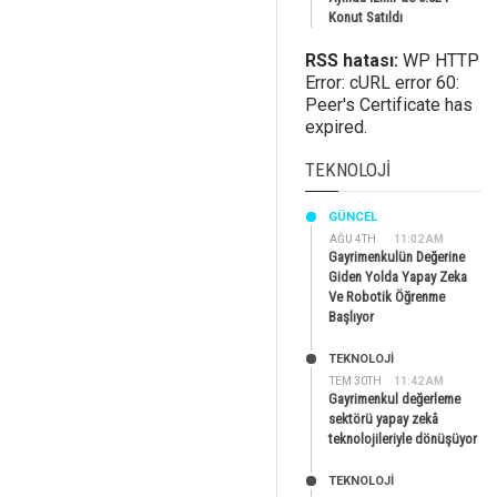
Konut Satıldı
RSS hatası:
WP HTTP
Error: cURL error 60:
Peer's Certificate has
expired.
TEKNOLOJI
GÜNCEL
AĞU 4TH
11:02 AM
Gayrimenkulün Değerine
Giden Yolda Yapay Zeka
Ve Robotik Öğrenme
Başlıyor
TEKNOLOJİ
TEM 30TH
11:42 AM
Gayrimenkul değerleme
sektörü yapay zekâ
teknolojileriyle dönüşüyor
TEKNOLOJİ