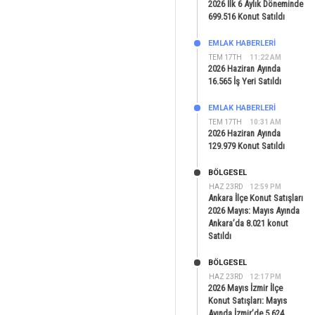
2026 İlk 6 Aylık Döneminde
699.516 Konut Satıldı
EMLAK HABERLERI
TEM 17TH
11:22 AM
2026 Haziran Ayında
16.565 İş Yeri Satıldı
EMLAK HABERLERI
TEM 17TH
10:31 AM
2026 Haziran Ayında
129.979 Konut Satıldı
BÖLGESEL
HAZ 23RD
12:59 PM
Ankara İlçe Konut Satışları
2026 Mayıs: Mayıs Ayında
Ankara’da 8.021 konut
Satıldı
BÖLGESEL
HAZ 23RD
12:17 PM
2026 Mayıs İzmir İlçe
Konut Satışları: Mayıs
Ayında İzmir’de 5.624