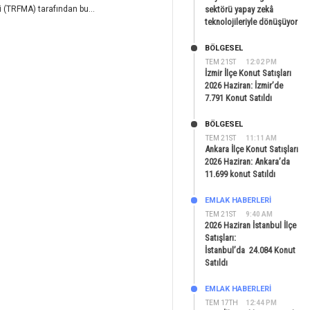
 (TRFMA) tarafından bu...
sektörü yapay zekâ
teknolojileriyle dönüşüyor
BÖLGESEL
TEM 21ST
12:02 PM
İzmir İlçe Konut Satışları
2026 Haziran: İzmir’de
7.791 Konut Satıldı
BÖLGESEL
TEM 21ST
11:11 AM
Ankara İlçe Konut Satışları
2026 Haziran: Ankara’da
11.699 konut Satıldı
EMLAK HABERLERI
TEM 21ST
9:40 AM
2026 Haziran İstanbul İlçe
Satışları:
İstanbul’da 24.084 Konut
Satıldı
EMLAK HABERLERI
TEM 17TH
12:44 PM