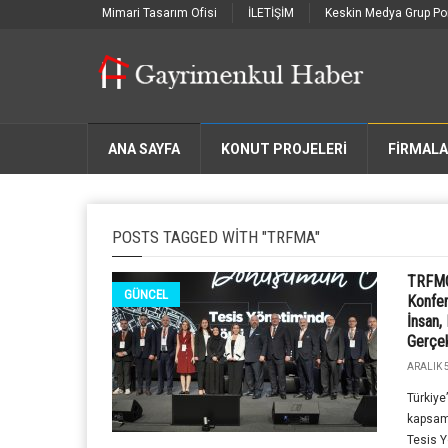
Mimari Tasarım Ofisi
İLETİŞİM
Keskin Medya Grup Por
ANA SAYFA
KONUT PROJELERİ
FIRMAL
POSTS TAGGED WITH "TRFMA"
TRFMC
GÜNCEL
Konfer
İnsan,
Gerçek
ARALIK 5
Türkiye
kapsam
Tesis Y