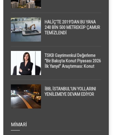
HALİÇ’TE 2019’DAN BU YANA
240 BİN 500 METREKÜP ÇAMUR
TEMİZLENDİ
TSKB Gayrimenkul Değerleme
“Bir Bakışta Konut Piyasası 2026
İlk Yarıyıl” Araştırması: Konut
Piyasasında Dengeli Görünüm
Sürerken, İlk El ve İpotekli
Satışlarda Sınırlı Toparlanma
Dikkat Çekti
İBB, İSTANBUL’UN YOLLARINI
YENİLEMEYE DEVAM EDİYOR
MIMARI