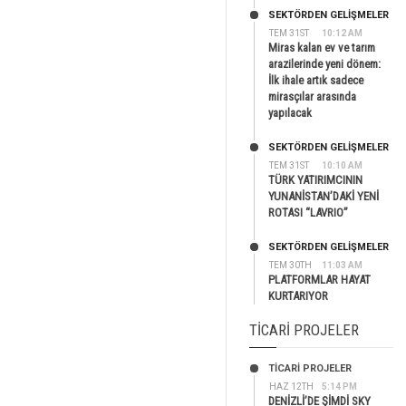
SEKTÖRDEN GELIŞMELER
TEM 31ST
10:12 AM
Miras kalan ev ve tarım
arazilerinde yeni dönem:
İlk ihale artık sadece
mirasçılar arasında
yapılacak
SEKTÖRDEN GELIŞMELER
TEM 31ST
10:10 AM
TÜRK YATIRIMCININ
YUNANİSTAN’DAKİ YENİ
ROTASI “LAVRIO”
SEKTÖRDEN GELIŞMELER
TEM 30TH
11:03 AM
PLATFORMLAR HAYAT
KURTARIYOR
TICARI PROJELER
TİCARİ PROJELER
HAZ 12TH
5:14 PM
DENİZLİ’DE ŞİMDİ SKY