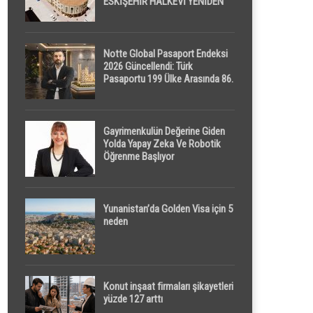
ESKİŞEHİR HALKEVİ YENİDEN
HAYAT BULUYOR
Notte Global Pasaport Endeksi
2026 Güncellendi: Türk
Pasaportu 199 Ülke Arasında 86.
Sırada
Gayrimenkulün Değerine Giden
Yolda Yapay Zeka Ve Robotik
Öğrenme Başlıyor
Yunanistan’da Golden Visa için 5
neden
Konut inşaat firmaları şikayetleri
yüzde 127 arttı