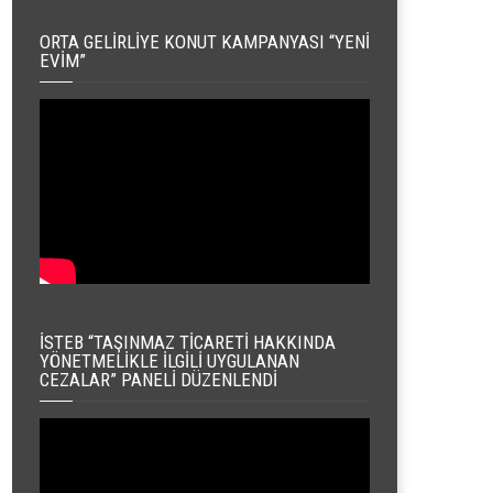
ORTA GELIRLIYE KONUT KAMPANYASI “YENI
EVIM”
İSTEB “TAŞINMAZ TICARETI HAKKINDA
YÖNETMELIKLE İLGILI UYGULANAN
CEZALAR” PANELI DÜZENLENDI