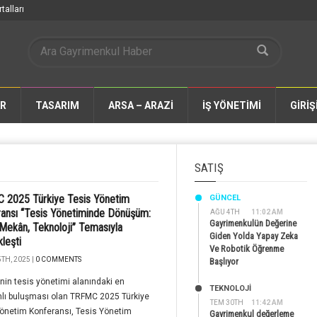
talları
AR
TASARIM
ARSA – ARAZİ
İŞ YÖNETİMİ
GİRİŞ
SATIŞ
 2025 Türkiye Tesis Yönetim
GÜNCEL
ansı “Tesis Yönetiminde Dönüşüm:
AĞU 4TH
11:02 AM
Gayrimenkulün Değerine
 Mekân, Teknoloji” Temasıyla
Giden Yolda Yapay Zeka
leşti
Ve Robotik Öğrenme
TH, 2025 |
0 COMMENTS
Başlıyor
’nin tesis yönetimi alanındaki en
TEKNOLOJİ
lı buluşması olan TRFMC 2025 Türkiye
TEM 30TH
11:42 AM
önetim Konferansı, Tesis Yönetim
Gayrimenkul değerleme