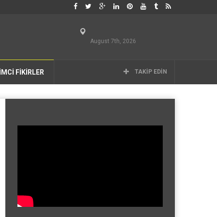
August 7th, 2026
İMCİ FİKİRLER
TAKIP EDIN