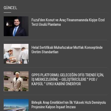
GÜNCEL
Fuzul’den Konut ve Araç Finansmanında Kişiye Özel
Terzi Usulü Planlama
Helal Sertifikalı Muhafazakar Mutfak Konseptinde
Üretim Standartları
GPPS PLATFORMU; GELECEĞİN OFİS TRENDİ İÇİN,
İŞ MERKEZLERİNE – GELİŞTİRİCİLERE ” POD /
KAPSÜL ” UYKU KABİNİ ÖNERİYOR
Birleşik Arap Emirlikleri’nin İlk Yüksek Hızlı Demiryolu
Projesine Kalyon İnşaat İmzası