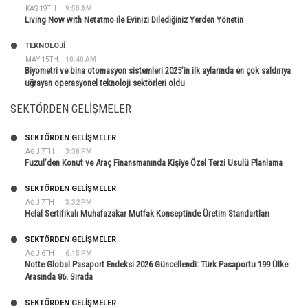
KAS 19TH
9:50 AM
Living Now with Netatmo ile Evinizi Dilediğiniz Yerden Yönetin
TEKNOLOJİ
MAY 15TH
10:40 AM
Biyometri ve bina otomasyon sistemleri 2025’in ilk aylarında en çok saldırıya
uğrayan operasyonel teknoloji sektörleri oldu
SEKTÖRDEN GELIŞMELER
SEKTÖRDEN GELIŞMELER
AĞU 7TH
3:38 PM
Fuzul’den Konut ve Araç Finansmanında Kişiye Özel Terzi Usulü Planlama
SEKTÖRDEN GELIŞMELER
AĞU 7TH
3:32 PM
Helal Sertifikalı Muhafazakar Mutfak Konseptinde Üretim Standartları
SEKTÖRDEN GELIŞMELER
AĞU 6TH
6:15 PM
Notte Global Pasaport Endeksi 2026 Güncellendi: Türk Pasaportu 199 Ülke
Arasında 86. Sırada
SEKTÖRDEN GELIŞMELER