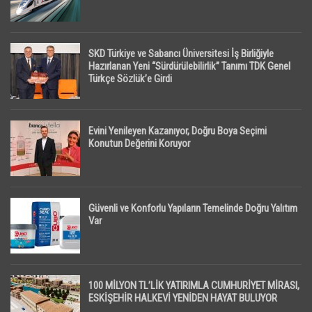
SKD Türkiye ve Sabancı Üniversitesi İş Birliğiyle
Hazırlanan Yeni “Sürdürülebilirlik” Tanımı TDK Genel
Türkçe Sözlük’e Girdi
Evini Yenileyen Kazanıyor, Doğru Boya Seçimi
Konutun Değerini Koruyor
Güvenli ve Konforlu Yapıların Temelinde Doğru Yalıtım
Var
100 MİLYON TL’LİK YATIRIMLA CUMHURİYET MİRASI,
ESKİŞEHİR HALKEVİ YENİDEN HAYAT BULUYOR