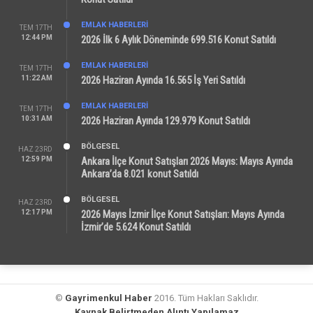
EMLAK HABERLERI
TEM 17TH
12:44 PM
2026 İlk 6 Aylık Döneminde 699.516 Konut Satıldı
EMLAK HABERLERI
TEM 17TH
11:22 AM
2026 Haziran Ayında 16.565 İş Yeri Satıldı
EMLAK HABERLERI
TEM 17TH
10:31 AM
2026 Haziran Ayında 129.979 Konut Satıldı
BÖLGESEL
HAZ 23RD
12:59 PM
Ankara İlçe Konut Satışları 2026 Mayıs: Mayıs Ayında
Ankara’da 8.021 konut Satıldı
BÖLGESEL
HAZ 23RD
12:17 PM
2026 Mayıs İzmir İlçe Konut Satışları: Mayıs Ayında
İzmir’de 5.624 Konut Satıldı
©
Gayrimenkul Haber
2016. Tüm Hakları Saklıdır.
Kaynak Belirtmeden Alıntı Yapılamaz