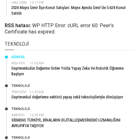
HAZ 23RD
12:17 PM
2026 Mayıs İzmir İlçe Konut Satışları: Mayıs Ayında İzmir’de 5.624 Konut
Satıldı
RSS hatası:
WP HTTP Error: cURL error 60: Peer's
Certificate has expired.
TEKNOLOJI
GÜNCEL
AĞU 4TH
11:02 AM
Gayrimenkulün Değerine Giden Yolda Yapay Zeka Ve Robotik Öğrenme
Başlıyor
TEKNOLOJİ
TEM 30TH
11:42 AM
Gayrimenkul değerleme sektörü yapay zekâ teknolojileriyle dönüşüyor
TEKNOLOJİ
ARA 8TH
12:29 PM
SİEMENS TÜRKİYE, BİNALARIN DİJİTALLEŞMESİNDEKİ UZMANLIĞINI
AVRUPA’YA TAŞIYOR
TEKNOLOJİ