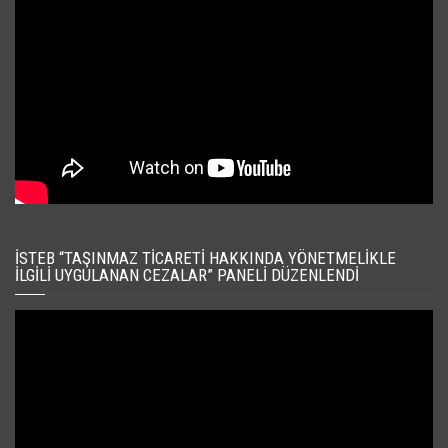
İSTEB “TAŞINMAZ TICARETI HAKKINDA YÖNETMELIKLE
İLGILI UYGULANAN CEZALAR” PANELI DÜZENLENDI