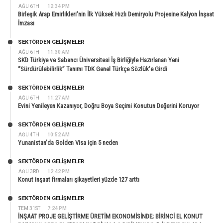
AĞU 6TH
12:34 PM
Birleşik Arap Emirlikleri’nin İlk Yüksek Hızlı Demiryolu Projesine Kalyon İnşaat
İmzası
SEKTÖRDEN GELIŞMELER
AĞU 6TH
11:30 AM
SKD Türkiye ve Sabancı Üniversitesi İş Birliğiyle Hazırlanan Yeni
“Sürdürülebilirlik” Tanımı TDK Genel Türkçe Sözlük’e Girdi
SEKTÖRDEN GELIŞMELER
AĞU 6TH
11:27 AM
Evini Yenileyen Kazanıyor, Doğru Boya Seçimi Konutun Değerini Koruyor
SEKTÖRDEN GELIŞMELER
AĞU 4TH
10:52 AM
Yunanistan’da Golden Visa için 5 neden
SEKTÖRDEN GELIŞMELER
AĞU 3RD
12:42 PM
Konut inşaat firmaları şikayetleri yüzde 127 arttı
SEKTÖRDEN GELIŞMELER
TEM 31ST
7:24 PM
İNŞAAT PROJE GELİŞTİRME ÜRETİM EKONOMİSİNDE; BİRİNCİ EL KONUT