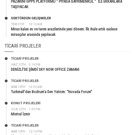
PAZARINI GPPS PLATFORMU ” PİYASA GAYRİMENKUL ” İLE EKRANLARA
TAŞIYACAK
SEKTÖRDEN GELIŞMELER
TEM 31ST
10:12 AM
Miras kalan ev ve tarım arazilerinde yeni dönem: İlk ihale artık sadece
mirasçılar arasında yapılacak
TICARI PROJELER
TİCARİ PROJELER
HAZ 12TH
5:14 PM
DENİZLİ’DE ŞİMDİ SKY NOW OFFICE ZAMANI
TİCARİ PROJELER
ARA 10TH
10:52 AM
Turkmall’dan Bodrum’a Dev Yatırım: “Novada Forum”
KONUT PROJELERI
OCA 12TH
1:39 PM
Mistral İzmir
TİCARİ PROJELER
ARA 10TH
12:14 PM