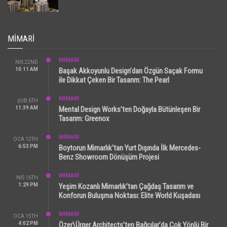
MIMARI
MİMARİ
NIS 22ND
10:11 AM
Başak Akkoyunlu Design’dan Özgün Saçak Formu
ile Dikkat Çeken Bir Tasarım: The Pearl
MİMARİ
ŞUB 6TH
11:39 AM
Mental Design Works’ten Doğayla Bütünleşen Bir
Tasarım: Greenox
MİMARİ
OCA 12TH
6:53 PM
Boytorun Mimarlık’tan Yurt Dışında İlk Mercedes-
Benz Showroom Dönüşüm Projesi
MİMARİ
NIS 16TH
1:29 PM
Yeşim Kozanlı Mimarlık’tan Çağdaş Tasarım ve
Konforun Buluşma Noktası: Elite World Kuşadası
MİMARİ
OCA 15TH
4:02 PM
Özer\Ürger Architects’ten Bağcılar’da Çok Yönlü Bir