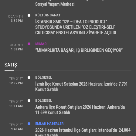
Sosyal Yaşam Merkezi
KÜLTÜR-SANAT
OCA 14TH
3:37 PM
İSTANBULSMD “I2P – IDEA TO PRODUCT”
STÜDYOSUNDA ÜRETİLEN “ÖZ ELEŞTİRİ-SELF
CRITICISM” ENSTELASYONU ZİYARETE AÇILDI
MİMARİ
OCA 9TH
1:38 PM
“MİMARLIKTA BAŞARI, İŞ BİRLİĞİNDEN GEÇİYOR”
SATIŞ
BÖLGESEL
TEM 21ST
12:02 PM
İzmir İlçe Konut Satışları 2026 Haziran: İzmir’de 7.791
Konut Satıldı
BÖLGESEL
TEM 21ST
11:11 AM
Ankara İlçe Konut Satışları 2026 Haziran: Ankara’da
11.699 konut Satıldı
EMLAK HABERLERI
TEM 21ST
9:40 AM
2026 Haziran İstanbul İlçe Satışları: İstanbul’da 24.084
Konut Satıldı