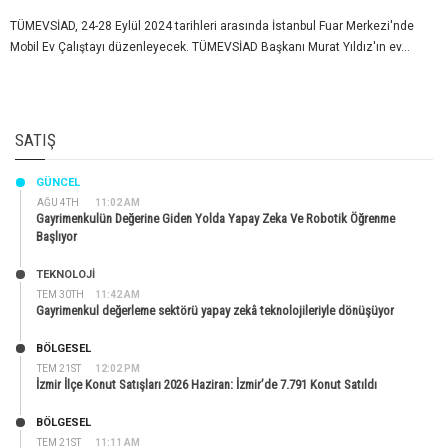
TÜMEVSİAD, 24-28 Eylül 2024 tarihleri arasında İstanbul Fuar Merkezi'nde
Mobil Ev Çalıştayı düzenleyecek. TÜMEVSİAD Başkanı Murat Yıldız'ın ev...
SATIŞ
GÜNCEL
AĞU 4TH
11:02 AM
Gayrimenkulün Değerine Giden Yolda Yapay Zeka Ve Robotik Öğrenme
Başlıyor
TEKNOLOJİ
TEM 30TH
11:42 AM
Gayrimenkul değerleme sektörü yapay zekâ teknolojileriyle dönüşüyor
BÖLGESEL
TEM 21ST
12:02 PM
İzmir İlçe Konut Satışları 2026 Haziran: İzmir’de 7.791 Konut Satıldı
BÖLGESEL
TEM 21ST
11:11 AM