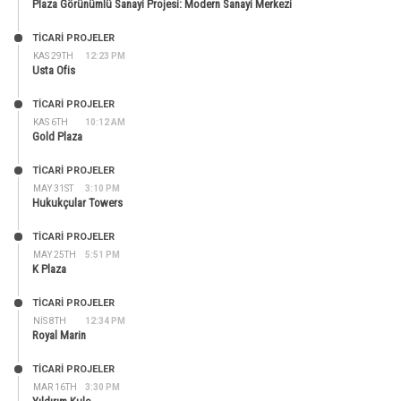
Plaza Görünümlü Sanayi Projesi: Modern Sanayi Merkezi
TİCARİ PROJELER
KAS 29TH
12:23 PM
Usta Ofis
TİCARİ PROJELER
KAS 6TH
10:12 AM
Gold Plaza
TİCARİ PROJELER
MAY 31ST
3:10 PM
Hukukçular Towers
TİCARİ PROJELER
MAY 25TH
5:51 PM
K Plaza
TİCARİ PROJELER
NIS 8TH
12:34 PM
Royal Marin
TİCARİ PROJELER
MAR 16TH
3:30 PM