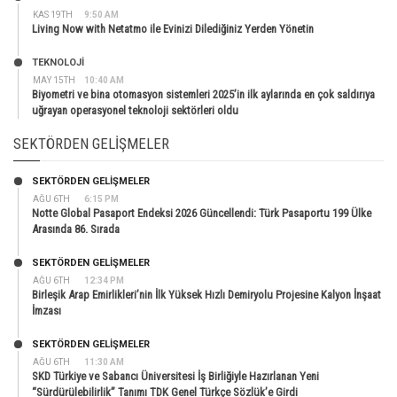
KAS 19TH
9:50 AM
Living Now with Netatmo ile Evinizi Dilediğiniz Yerden Yönetin
TEKNOLOJİ
MAY 15TH
10:40 AM
Biyometri ve bina otomasyon sistemleri 2025’in ilk aylarında en çok saldırıya
uğrayan operasyonel teknoloji sektörleri oldu
SEKTÖRDEN GELIŞMELER
SEKTÖRDEN GELIŞMELER
AĞU 6TH
6:15 PM
Notte Global Pasaport Endeksi 2026 Güncellendi: Türk Pasaportu 199 Ülke
Arasında 86. Sırada
SEKTÖRDEN GELIŞMELER
AĞU 6TH
12:34 PM
Birleşik Arap Emirlikleri’nin İlk Yüksek Hızlı Demiryolu Projesine Kalyon İnşaat
İmzası
SEKTÖRDEN GELIŞMELER
AĞU 6TH
11:30 AM
SKD Türkiye ve Sabancı Üniversitesi İş Birliğiyle Hazırlanan Yeni
“Sürdürülebilirlik” Tanımı TDK Genel Türkçe Sözlük’e Girdi