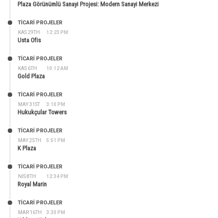
Plaza Görünümlü Sanayi Projesi: Modern Sanayi Merkezi
TİCARİ PROJELER
KAS 29TH
12:23 PM
Usta Ofis
TİCARİ PROJELER
KAS 6TH
10:12 AM
Gold Plaza
TİCARİ PROJELER
MAY 31ST
3:10 PM
Hukukçular Towers
TİCARİ PROJELER
MAY 25TH
5:51 PM
K Plaza
TİCARİ PROJELER
NIS 8TH
12:34 PM
Royal Marin
TİCARİ PROJELER
MAR 16TH
3:30 PM