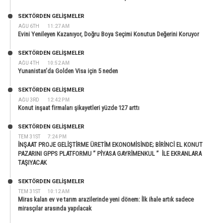
SEKTÖRDEN GELIŞMELER
AĞU 6TH
11:27 AM
Evini Yenileyen Kazanıyor, Doğru Boya Seçimi Konutun Değerini Koruyor
SEKTÖRDEN GELIŞMELER
AĞU 4TH
10:52 AM
Yunanistan’da Golden Visa için 5 neden
SEKTÖRDEN GELIŞMELER
AĞU 3RD
12:42 PM
Konut inşaat firmaları şikayetleri yüzde 127 arttı
SEKTÖRDEN GELIŞMELER
TEM 31ST
7:24 PM
İNŞAAT PROJE GELİŞTİRME ÜRETİM EKONOMİSİNDE; BİRİNCİ EL KONUT
PAZARINI GPPS PLATFORMU ” PİYASA GAYRİMENKUL ” İLE EKRANLARA
TAŞIYACAK
SEKTÖRDEN GELIŞMELER
TEM 31ST
10:12 AM
Miras kalan ev ve tarım arazilerinde yeni dönem: İlk ihale artık sadece
mirasçılar arasında yapılacak