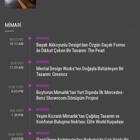
MIMARI
MİMARİ
NIS 22ND
10:11 AM
Başak Akkoyunlu Design’dan Özgün Saçak Formu
ile Dikkat Çeken Bir Tasarım: The Pearl
MİMARİ
ŞUB 6TH
11:39 AM
Mental Design Works’ten Doğayla Bütünleşen Bir
Tasarım: Greenox
MİMARİ
OCA 12TH
6:53 PM
Boytorun Mimarlık’tan Yurt Dışında İlk Mercedes-
Benz Showroom Dönüşüm Projesi
MİMARİ
NIS 16TH
1:29 PM
Yeşim Kozanlı Mimarlık’tan Çağdaş Tasarım ve
Konforun Buluşma Noktası: Elite World Kuşadası
MİMARİ
OCA 15TH
4:02 PM
Özer\Ürger Architects’ten Bağcılar’da Çok Yönlü Bir