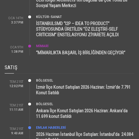
Sosyal Yaşam Merkezi
KÜLTÜR-SANAT
OCA 14TH
3:37 PM
İSTANBULSMD “I2P – IDEA TO PRODUCT”
STÜDYOSUNDA ÜRETİLEN “ÖZ ELEŞTİRİ-SELF
CRITICISM” ENSTELASYONU ZİYARETE AÇILDI
MİMARİ
OCA 9TH
1:38 PM
“MİMARLIKTA BAŞARI, İŞ BİRLİĞİNDEN GEÇİYOR”
SATIŞ
BÖLGESEL
TEM 21ST
12:02 PM
İzmir İlçe Konut Satışları 2026 Haziran: İzmir’de 7.791
Konut Satıldı
BÖLGESEL
TEM 21ST
11:11 AM
Ankara İlçe Konut Satışları 2026 Haziran: Ankara’da
11.699 konut Satıldı
EMLAK HABERLERI
TEM 21ST
9:40 AM
2026 Haziran İstanbul İlçe Satışları: İstanbul’da 24.084