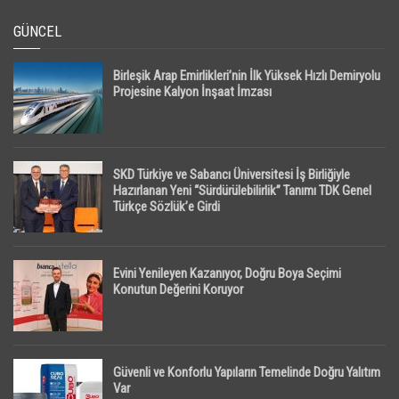
GÜNCEL
Birleşik Arap Emirlikleri’nin İlk Yüksek Hızlı Demiryolu
Projesine Kalyon İnşaat İmzası
SKD Türkiye ve Sabancı Üniversitesi İş Birliğiyle
Hazırlanan Yeni “Sürdürülebilirlik” Tanımı TDK Genel
Türkçe Sözlük’e Girdi
Evini Yenileyen Kazanıyor, Doğru Boya Seçimi
Konutun Değerini Koruyor
Güvenli ve Konforlu Yapıların Temelinde Doğru Yalıtım
Var