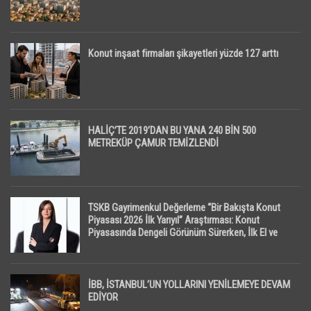
Konut inşaat firmaları şikayetleri yüzde 127 arttı
HALİÇ’TE 2019’DAN BU YANA 240 BİN 500
METREKÜP ÇAMUR TEMİZLENDİ
TSKB Gayrimenkul Değerleme “Bir Bakışta Konut
Piyasası 2026 İlk Yarıyıl” Araştırması: Konut
Piyasasında Dengeli Görünüm Sürerken, İlk El ve
İpotekli Satışlarda Sınırlı Toparlanma Dikkat Çekti
İBB, İSTANBUL’UN YOLLARINI YENİLEMEYE DEVAM
EDİYOR