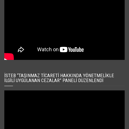
İSTEB “TAŞINMAZ TICARETI HAKKINDA YÖNETMELIKLE
İLGILI UYGULANAN CEZALAR” PANELI DÜZENLENDI