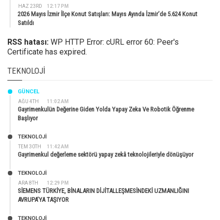
HAZ 23RD
12:17 PM
2026 Mayıs İzmir İlçe Konut Satışları: Mayıs Ayında İzmir’de 5.624 Konut
Satıldı
RSS hatası:
WP HTTP Error: cURL error 60: Peer's
Certificate has expired.
TEKNOLOJI
GÜNCEL
AĞU 4TH
11:02 AM
Gayrimenkulün Değerine Giden Yolda Yapay Zeka Ve Robotik Öğrenme
Başlıyor
TEKNOLOJİ
TEM 30TH
11:42 AM
Gayrimenkul değerleme sektörü yapay zekâ teknolojileriyle dönüşüyor
TEKNOLOJİ
ARA 8TH
12:29 PM
SİEMENS TÜRKİYE, BİNALARIN DİJİTALLEŞMESİNDEKİ UZMANLIĞINI
AVRUPA’YA TAŞIYOR
TEKNOLOJİ