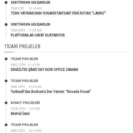
SEKTÖRDEN GELIŞMELER
TEM 31ST
10:10 AM
TÜRK YATIRIMCININ YUNANİSTAN’DAKİ YENİ ROTASI “LAVRIO”
SEKTÖRDEN GELIŞMELER
TEM 30TH
11:03 AM
PLATFORMLAR HAYAT KURTARIYOR
TICARI PROJELER
TİCARİ PROJELER
HAZ 12TH
5:14 PM
DENİZLİ’DE ŞİMDİ SKY NOW OFFICE ZAMANI
TİCARİ PROJELER
ARA 10TH
10:52 AM
Turkmall’dan Bodrum’a Dev Yatırım: “Novada Forum”
KONUT PROJELERI
OCA 12TH
1:39 PM
Mistral İzmir
TİCARİ PROJELER
ARA 10TH
12:14 PM