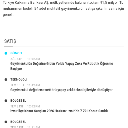
Türkiye Kalkınma Bankası AŞ, mülkiyetlerinde bulunan toplam 91,5 milyon TL
muhammen bedelli 54 adet muhtelif gayrimenkulün satışa çıkarılmasına için
genel...
SATIŞ
GÜNCEL
AĞU 4TH
11:02 AM
Gayrimenkulün Değerine Giden Yolda Yapay Zeka Ve Robotik Öğrenme
Başlıyor
TEKNOLOJİ
TEM 30TH
11:42 AM
Gayrimenkul değerleme sektörü yapay zekâ teknolojileriyle dönüşüyor
BÖLGESEL
TEM 21ST
12:02 PM
İzmir İlçe Konut Satışları 2026 Haziran: İzmir’de 7.791 Konut Satıldı
BÖLGESEL
TEM 21ST
11:11 AM