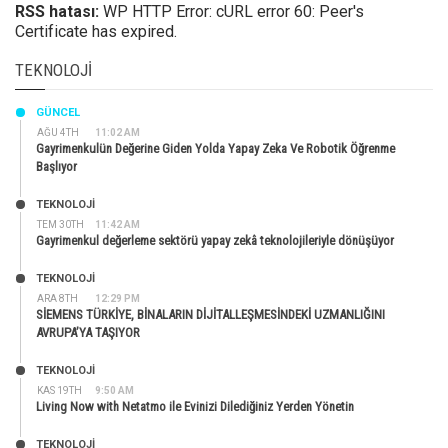
RSS hatası:
WP HTTP Error: cURL error 60: Peer's
Certificate has expired.
TEKNOLOJI
GÜNCEL
AĞU 4TH
11:02 AM
Gayrimenkulün Değerine Giden Yolda Yapay Zeka Ve Robotik Öğrenme
Başlıyor
TEKNOLOJİ
TEM 30TH
11:42 AM
Gayrimenkul değerleme sektörü yapay zekâ teknolojileriyle dönüşüyor
TEKNOLOJİ
ARA 8TH
12:29 PM
SİEMENS TÜRKİYE, BİNALARIN DİJİTALLEŞMESİNDEKİ UZMANLIĞINI
AVRUPA’YA TAŞIYOR
TEKNOLOJİ
KAS 19TH
9:50 AM
Living Now with Netatmo ile Evinizi Dilediğiniz Yerden Yönetin
TEKNOLOJİ