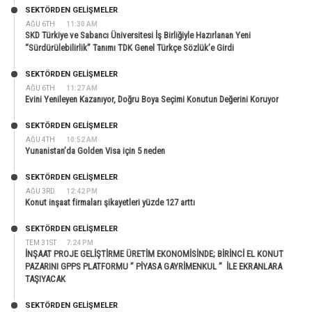
SEKTÖRDEN GELIŞMELER
AĞU 6TH
11:30 AM
SKD Türkiye ve Sabancı Üniversitesi İş Birliğiyle Hazırlanan Yeni
“Sürdürülebilirlik” Tanımı TDK Genel Türkçe Sözlük’e Girdi
SEKTÖRDEN GELIŞMELER
AĞU 6TH
11:27 AM
Evini Yenileyen Kazanıyor, Doğru Boya Seçimi Konutun Değerini Koruyor
SEKTÖRDEN GELIŞMELER
AĞU 4TH
10:52 AM
Yunanistan’da Golden Visa için 5 neden
SEKTÖRDEN GELIŞMELER
AĞU 3RD
12:42 PM
Konut inşaat firmaları şikayetleri yüzde 127 arttı
SEKTÖRDEN GELIŞMELER
TEM 31ST
7:24 PM
İNŞAAT PROJE GELİŞTİRME ÜRETİM EKONOMİSİNDE; BİRİNCİ EL KONUT
PAZARINI GPPS PLATFORMU ” PİYASA GAYRİMENKUL ” İLE EKRANLARA
TAŞIYACAK
SEKTÖRDEN GELIŞMELER