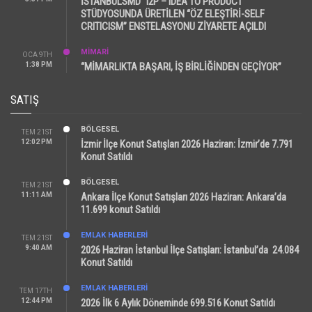
İSTANBULSMD “I2P – IDEA TO PRODUCT”
STÜDYOSUNDA ÜRETİLEN “ÖZ ELEŞTİRİ-SELF
CRITICISM” ENSTELASYONU ZİYARETE AÇILDI
MİMARİ
OCA 9TH
1:38 PM
“MİMARLIKTA BAŞARI, İŞ BİRLİĞİNDEN GEÇİYOR”
SATIŞ
BÖLGESEL
TEM 21ST
12:02 PM
İzmir İlçe Konut Satışları 2026 Haziran: İzmir’de 7.791
Konut Satıldı
BÖLGESEL
TEM 21ST
11:11 AM
Ankara İlçe Konut Satışları 2026 Haziran: Ankara’da
11.699 konut Satıldı
EMLAK HABERLERI
TEM 21ST
9:40 AM
2026 Haziran İstanbul İlçe Satışları: İstanbul’da 24.084
Konut Satıldı
EMLAK HABERLERI
TEM 17TH
12:44 PM
2026 İlk 6 Aylık Döneminde 699.516 Konut Satıldı