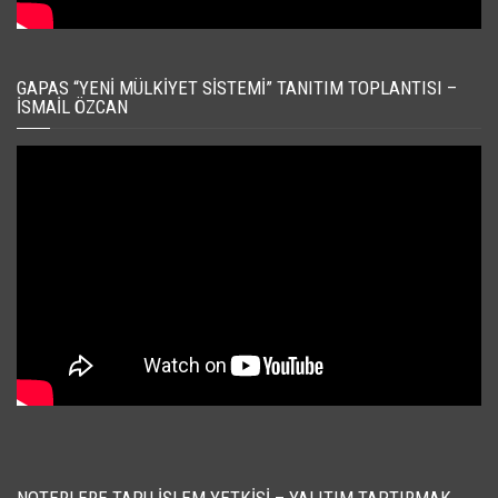
GAPAS “YENI MÜLKIYET SISTEMI” TANITIM TOPLANTISI –
İSMAIL ÖZCAN
NOTERLERE TAPU İŞLEM YETKISI – YALITIM TAPTIRMAK