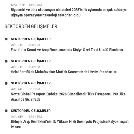
MAY 15TH
10:40 AM
Biyometri ve bina otomasyon sistemleri 2025’in ilk aylarında en çok saldırıya
uğrayan operasyonel teknoloji sektörleri oldu
SEKTÖRDEN GELIŞMELER
SEKTÖRDEN GELIŞMELER
AĞU 7TH
3:38 PM
Fuzul’den Konut ve Araç Finansmanında Kişiye Özel Terzi Usulü Planlama
SEKTÖRDEN GELIŞMELER
AĞU 7TH
3:32 PM
Helal Sertifikalı Muhafazakar Mutfak Konseptinde Üretim Standartları
SEKTÖRDEN GELIŞMELER
AĞU 6TH
6:15 PM
Notte Global Pasaport Endeksi 2026 Güncellendi: Türk Pasaportu 199 Ülke
Arasında 86. Sırada
SEKTÖRDEN GELIŞMELER
AĞU 6TH
12:34 PM
Birleşik Arap Emirlikleri’nin İlk Yüksek Hızlı Demiryolu Projesine Kalyon İnşaat
İmzası