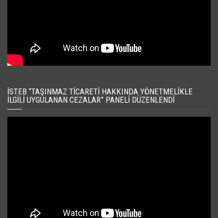
İSTEB “TAŞINMAZ TICARETI HAKKINDA YÖNETMELIKLE
İLGILI UYGULANAN CEZALAR” PANELI DÜZENLENDI