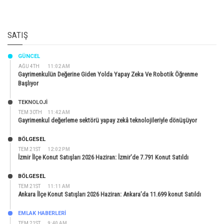
SATIŞ
GÜNCEL
AĞU 4TH
11:02 AM
Gayrimenkulün Değerine Giden Yolda Yapay Zeka Ve Robotik Öğrenme
Başlıyor
TEKNOLOJİ
TEM 30TH
11:42 AM
Gayrimenkul değerleme sektörü yapay zekâ teknolojileriyle dönüşüyor
BÖLGESEL
TEM 21ST
12:02 PM
İzmir İlçe Konut Satışları 2026 Haziran: İzmir’de 7.791 Konut Satıldı
BÖLGESEL
TEM 21ST
11:11 AM
Ankara İlçe Konut Satışları 2026 Haziran: Ankara’da 11.699 konut Satıldı
EMLAK HABERLERI
TEM 21ST
9:40 AM