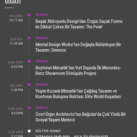
MIMARI
MİMARİ
NIS 22ND
10:11 AM
Başak Akkoyunlu Design’dan Özgün Saçak Formu
ile Dikkat Çeken Bir Tasarım: The Pearl
MİMARİ
ŞUB 6TH
11:39 AM
Mental Design Works’ten Doğayla Bütünleşen Bir
Tasarım: Greenox
MİMARİ
OCA 12TH
6:53 PM
Boytorun Mimarlık’tan Yurt Dışında İlk Mercedes-
Benz Showroom Dönüşüm Projesi
MİMARİ
NIS 16TH
1:29 PM
Yeşim Kozanlı Mimarlık’tan Çağdaş Tasarım ve
Konforun Buluşma Noktası: Elite World Kuşadası
MİMARİ
OCA 15TH
4:02 PM
Özer\Ürger Architects’ten Bağcılar’da Çok Yönlü Bir
Sosyal Yaşam Merkezi
KÜLTÜR-SANAT
OCA 14TH
3:37 PM