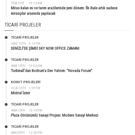
TEM 31ST
10:12 AM
Miras kalan ev ve tarım arazilerinde yeni dönem: İlk ihale artık sadece
mirasçılar arasında yapılacak
TICARI PROJELER
TİCARİ PROJELER
HAZ 12TH
5:14 PM
DENİZLİ’DE ŞİMDİ SKY NOW OFFICE ZAMANI
TİCARİ PROJELER
ARA 10TH
10:52 AM
Turkmall’dan Bodrum’a Dev Yatırım: “Novada Forum”
KONUT PROJELERI
OCA 12TH
1:39 PM
Mistral İzmir
TİCARİ PROJELER
ARA 10TH
12:14 PM
Plaza Görünümlü Sanayi Projesi: Modern Sanayi Merkezi
TİCARİ PROJELER
KAS 29TH
12:23 PM