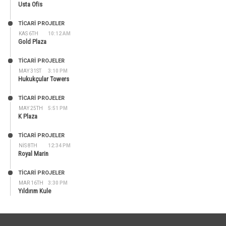
Usta Ofis
TİCARİ PROJELER
KAS 6TH
10:12 AM
Gold Plaza
TİCARİ PROJELER
MAY 31ST
3:10 PM
Hukukçular Towers
TİCARİ PROJELER
MAY 25TH
5:51 PM
K Plaza
TİCARİ PROJELER
NIS 8TH
12:34 PM
Royal Marin
TİCARİ PROJELER
MAR 16TH
3:30 PM
Yıldırım Kule