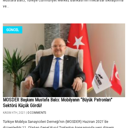
Mustafa Balcı, Türkiye Cumhuriyet Merkez Bankası’nın miktarsal sıkılaştırma
ve...
GÜNCEL
MOSDER Başkanı Mustafa Balcı: Mobilyanın “Büyük Patronları”
Sektörü Küçük Gördü!
KASIM 4TH, 2021 |
0 COMMENTS
Türkiye Mobilya Sanayicileri Derneği’nin (MOSDER) Haziran 2021’de
düzenlediği 11. Olağan Genel Kurul Toplantısı kapsamında yeni dönem