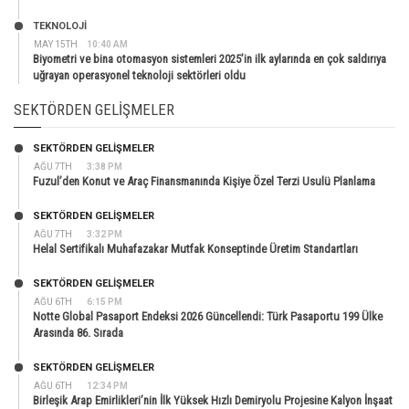
TEKNOLOJİ
MAY 15TH
10:40 AM
Biyometri ve bina otomasyon sistemleri 2025’in ilk aylarında en çok saldırıya
uğrayan operasyonel teknoloji sektörleri oldu
SEKTÖRDEN GELIŞMELER
SEKTÖRDEN GELIŞMELER
AĞU 7TH
3:38 PM
Fuzul’den Konut ve Araç Finansmanında Kişiye Özel Terzi Usulü Planlama
SEKTÖRDEN GELIŞMELER
AĞU 7TH
3:32 PM
Helal Sertifikalı Muhafazakar Mutfak Konseptinde Üretim Standartları
SEKTÖRDEN GELIŞMELER
AĞU 6TH
6:15 PM
Notte Global Pasaport Endeksi 2026 Güncellendi: Türk Pasaportu 199 Ülke
Arasında 86. Sırada
SEKTÖRDEN GELIŞMELER
AĞU 6TH
12:34 PM
Birleşik Arap Emirlikleri’nin İlk Yüksek Hızlı Demiryolu Projesine Kalyon İnşaat