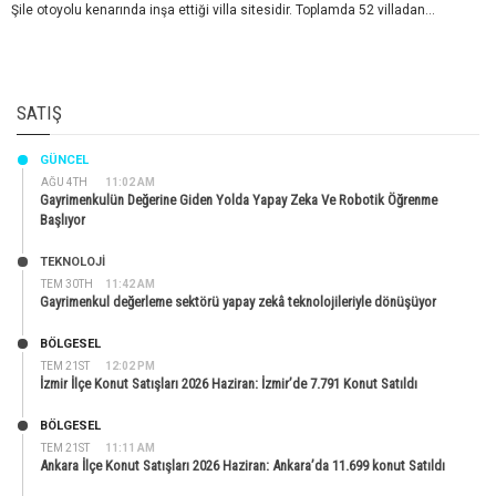
Şile otoyolu kenarında inşa ettiği villa sitesidir. Toplamda 52 villadan...
SATIŞ
GÜNCEL
AĞU 4TH
11:02 AM
Gayrimenkulün Değerine Giden Yolda Yapay Zeka Ve Robotik Öğrenme
Başlıyor
TEKNOLOJİ
TEM 30TH
11:42 AM
Gayrimenkul değerleme sektörü yapay zekâ teknolojileriyle dönüşüyor
BÖLGESEL
TEM 21ST
12:02 PM
İzmir İlçe Konut Satışları 2026 Haziran: İzmir’de 7.791 Konut Satıldı
BÖLGESEL
TEM 21ST
11:11 AM
Ankara İlçe Konut Satışları 2026 Haziran: Ankara’da 11.699 konut Satıldı