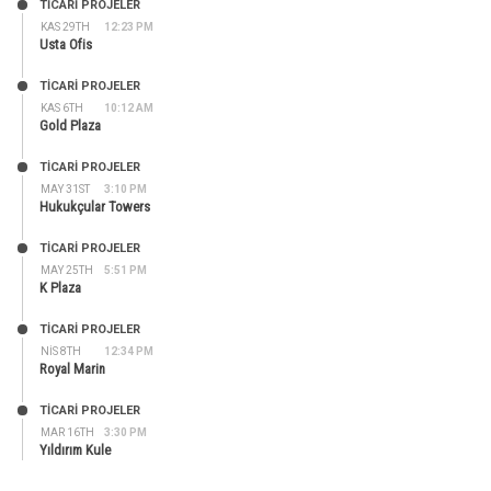
TİCARİ PROJELER
KAS 29TH
12:23 PM
Usta Ofis
TİCARİ PROJELER
KAS 6TH
10:12 AM
Gold Plaza
TİCARİ PROJELER
MAY 31ST
3:10 PM
Hukukçular Towers
TİCARİ PROJELER
MAY 25TH
5:51 PM
K Plaza
TİCARİ PROJELER
NIS 8TH
12:34 PM
Royal Marin
TİCARİ PROJELER
MAR 16TH
3:30 PM
Yıldırım Kule