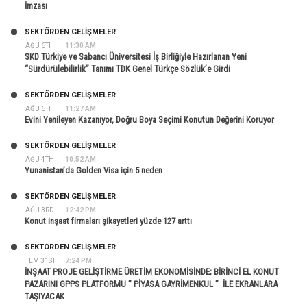
İmzası
SEKTÖRDEN GELIŞMELER
AĞU 6TH
11:30 AM
SKD Türkiye ve Sabancı Üniversitesi İş Birliğiyle Hazırlanan Yeni
“Sürdürülebilirlik” Tanımı TDK Genel Türkçe Sözlük’e Girdi
SEKTÖRDEN GELIŞMELER
AĞU 6TH
11:27 AM
Evini Yenileyen Kazanıyor, Doğru Boya Seçimi Konutun Değerini Koruyor
SEKTÖRDEN GELIŞMELER
AĞU 4TH
10:52 AM
Yunanistan’da Golden Visa için 5 neden
SEKTÖRDEN GELIŞMELER
AĞU 3RD
12:42 PM
Konut inşaat firmaları şikayetleri yüzde 127 arttı
SEKTÖRDEN GELIŞMELER
TEM 31ST
7:24 PM
İNŞAAT PROJE GELİŞTİRME ÜRETİM EKONOMİSİNDE; BİRİNCİ EL KONUT
PAZARINI GPPS PLATFORMU ” PİYASA GAYRİMENKUL ” İLE EKRANLARA
TAŞIYACAK