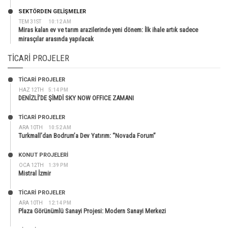
SEKTÖRDEN GELIŞMELER
TEM 31ST
10:12 AM
Miras kalan ev ve tarım arazilerinde yeni dönem: İlk ihale artık sadece
mirasçılar arasında yapılacak
TICARI PROJELER
TİCARİ PROJELER
HAZ 12TH
5:14 PM
DENİZLİ’DE ŞİMDİ SKY NOW OFFICE ZAMANI
TİCARİ PROJELER
ARA 10TH
10:52 AM
Turkmall’dan Bodrum’a Dev Yatırım: “Novada Forum”
KONUT PROJELERI
OCA 12TH
1:39 PM
Mistral İzmir
TİCARİ PROJELER
ARA 10TH
12:14 PM
Plaza Görünümlü Sanayi Projesi: Modern Sanayi Merkezi