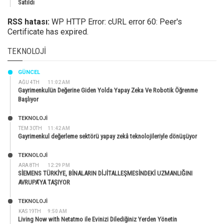
Satıldı
RSS hatası:
WP HTTP Error: cURL error 60: Peer's
Certificate has expired.
TEKNOLOJI
GÜNCEL
AĞU 4TH
11:02 AM
Gayrimenkulün Değerine Giden Yolda Yapay Zeka Ve Robotik Öğrenme
Başlıyor
TEKNOLOJİ
TEM 30TH
11:42 AM
Gayrimenkul değerleme sektörü yapay zekâ teknolojileriyle dönüşüyor
TEKNOLOJİ
ARA 8TH
12:29 PM
SİEMENS TÜRKİYE, BİNALARIN DİJİTALLEŞMESİNDEKİ UZMANLIĞINI
AVRUPA’YA TAŞIYOR
TEKNOLOJİ
KAS 19TH
9:50 AM
Living Now with Netatmo ile Evinizi Dilediğiniz Yerden Yönetin