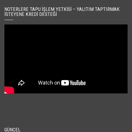
NOTERLERE TAPU İŞLEM YETKISI – YALITIM TAPTIRMAK
İSTEYENE KREDI DESTEĞI
GÜNCEL