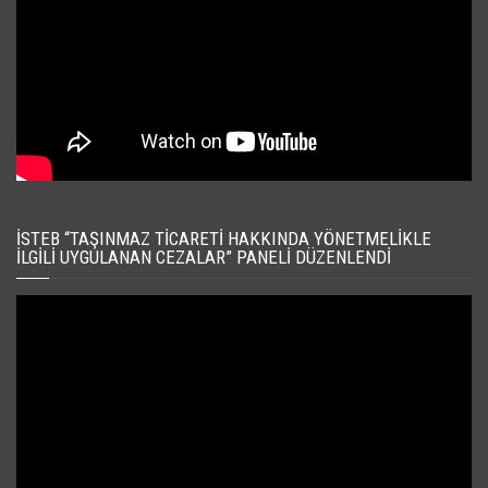
İSTEB “TAŞINMAZ TICARETI HAKKINDA YÖNETMELIKLE
İLGILI UYGULANAN CEZALAR” PANELI DÜZENLENDI