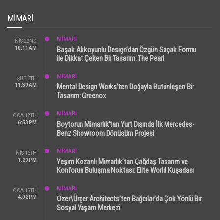
MIMARI
MİMARİ
NIS 22ND
10:11 AM
Başak Akkoyunlu Design’dan Özgün Saçak Formu
ile Dikkat Çeken Bir Tasarım: The Pearl
MİMARİ
ŞUB 6TH
11:39 AM
Mental Design Works’ten Doğayla Bütünleşen Bir
Tasarım: Greenox
MİMARİ
OCA 12TH
6:53 PM
Boytorun Mimarlık’tan Yurt Dışında İlk Mercedes-
Benz Showroom Dönüşüm Projesi
MİMARİ
NIS 16TH
1:29 PM
Yeşim Kozanlı Mimarlık’tan Çağdaş Tasarım ve
Konforun Buluşma Noktası: Elite World Kuşadası
MİMARİ
OCA 15TH
4:02 PM
Özer\Ürger Architects’ten Bağcılar’da Çok Yönlü Bir
Sosyal Yaşam Merkezi