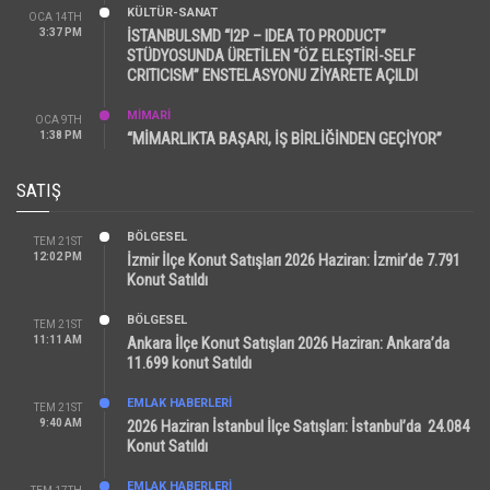
KÜLTÜR-SANAT
OCA 14TH
3:37 PM
İSTANBULSMD “I2P – IDEA TO PRODUCT”
STÜDYOSUNDA ÜRETİLEN “ÖZ ELEŞTİRİ-SELF
CRITICISM” ENSTELASYONU ZİYARETE AÇILDI
MİMARİ
OCA 9TH
1:38 PM
“MİMARLIKTA BAŞARI, İŞ BİRLİĞİNDEN GEÇİYOR”
SATIŞ
BÖLGESEL
TEM 21ST
12:02 PM
İzmir İlçe Konut Satışları 2026 Haziran: İzmir’de 7.791
Konut Satıldı
BÖLGESEL
TEM 21ST
11:11 AM
Ankara İlçe Konut Satışları 2026 Haziran: Ankara’da
11.699 konut Satıldı
EMLAK HABERLERI
TEM 21ST
9:40 AM
2026 Haziran İstanbul İlçe Satışları: İstanbul’da 24.084
Konut Satıldı
EMLAK HABERLERI