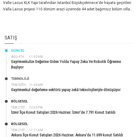
Valle Lacus KLK Yapı tarafından İstanbul Büyükçekmece'de hayata geçirilen
Valla Lacus projesi 110 dönüm arazi üzerinde 44 adet bağımsız bölüm villa...
SATIŞ
GÜNCEL
AĞU 4TH
11:02 AM
Gayrimenkulün Değerine Giden Yolda Yapay Zeka Ve Robotik Öğrenme
Başlıyor
TEKNOLOJİ
TEM 30TH
11:42 AM
Gayrimenkul değerleme sektörü yapay zekâ teknolojileriyle dönüşüyor
BÖLGESEL
TEM 21ST
12:02 PM
İzmir İlçe Konut Satışları 2026 Haziran: İzmir’de 7.791 Konut Satıldı
BÖLGESEL
TEM 21ST
11:11 AM
Ankara İlçe Konut Satışları 2026 Haziran: Ankara’da 11.699 konut Satıldı