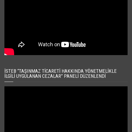
İSTEB “TAŞINMAZ TICARETI HAKKINDA YÖNETMELIKLE
İLGILI UYGULANAN CEZALAR” PANELI DÜZENLENDI