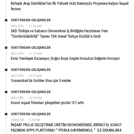
Birleşik Arap Emirlikleri’nin İlk Yüksek Hızlı Demiryolu Projesine Kalyon İnşaat
İmzası
SEKTÖRDEN GELIŞMELER
AĞU 6TH
11:30 AM
SKD Türkiye ve Sabancı Üniversitesi İş Birliğiyle Hazırlanan Yeni
“Sürdürülebilirlik” Tanımı TDK Genel Türkçe Sözlük’e Girdi
SEKTÖRDEN GELIŞMELER
AĞU 6TH
11:27 AM
Evini Yenileyen Kazanıyor, Doğru Boya Seçimi Konutun Değerini Koruyor
SEKTÖRDEN GELIŞMELER
AĞU 4TH
10:52 AM
Yunanistan’da Golden Visa için 5 neden
SEKTÖRDEN GELIŞMELER
AĞU 3RD
12:42 PM
Konut inşaat firmaları şikayetleri yüzde 127 arttı
SEKTÖRDEN GELIŞMELER
TEM 31ST
7:24 PM
İNŞAAT PROJE GELİŞTİRME ÜRETİM EKONOMİSİNDE; BİRİNCİ EL KONUT
PAZARINI GPPS PLATFORMU ” PİYASA GAYRİMENKUL ” İLE EKRANLARA