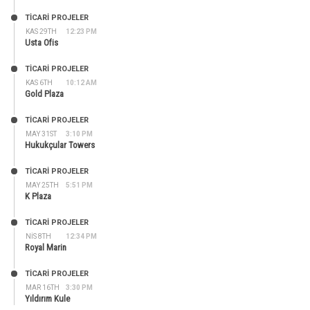
TİCARİ PROJELER
KAS 29TH
12:23 PM
Usta Ofis
TİCARİ PROJELER
KAS 6TH
10:12 AM
Gold Plaza
TİCARİ PROJELER
MAY 31ST
3:10 PM
Hukukçular Towers
TİCARİ PROJELER
MAY 25TH
5:51 PM
K Plaza
TİCARİ PROJELER
NIS 8TH
12:34 PM
Royal Marin
TİCARİ PROJELER
MAR 16TH
3:30 PM
Yıldırım Kule