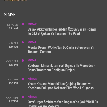
MIMARI
MİMARİ
NIS 22ND
10:11 AM
Başak Akkoyunlu Design’dan Özgün Saçak Formu
ile Dikkat Çeken Bir Tasarım: The Pearl
MİMARİ
ŞUB 6TH
11:39 AM
Mental Design Works’ten Doğayla Bütünleşen Bir
Tasarım: Greenox
MİMARİ
OCA 12TH
6:53 PM
Boytorun Mimarlık’tan Yurt Dışında İlk Mercedes-
Benz Showroom Dönüşüm Projesi
MİMARİ
NIS 16TH
1:29 PM
Yeşim Kozanlı Mimarlık’tan Çağdaş Tasarım ve
Konforun Buluşma Noktası: Elite World Kuşadası
MİMARİ
OCA 15TH
4:02 PM
Özer\Ürger Architects’ten Bağcılar’da Çok Yönlü Bir
Sosyal Yaşam Merkezi