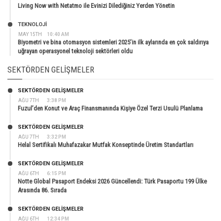
Living Now with Netatmo ile Evinizi Dilediğiniz Yerden Yönetin
TEKNOLOJİ
MAY 15TH
10:40 AM
Biyometri ve bina otomasyon sistemleri 2025’in ilk aylarında en çok saldırıya
uğrayan operasyonel teknoloji sektörleri oldu
SEKTÖRDEN GELIŞMELER
SEKTÖRDEN GELIŞMELER
AĞU 7TH
3:38 PM
Fuzul’den Konut ve Araç Finansmanında Kişiye Özel Terzi Usulü Planlama
SEKTÖRDEN GELIŞMELER
AĞU 7TH
3:32 PM
Helal Sertifikalı Muhafazakar Mutfak Konseptinde Üretim Standartları
SEKTÖRDEN GELIŞMELER
AĞU 6TH
6:15 PM
Notte Global Pasaport Endeksi 2026 Güncellendi: Türk Pasaportu 199 Ülke
Arasında 86. Sırada
SEKTÖRDEN GELIŞMELER
AĞU 6TH
12:34 PM