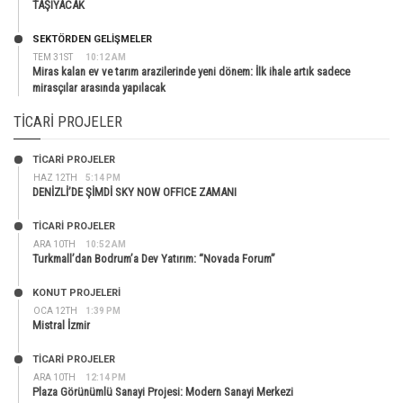
TAŞIYACAK
SEKTÖRDEN GELIŞMELER
TEM 31ST
10:12 AM
Miras kalan ev ve tarım arazilerinde yeni dönem: İlk ihale artık sadece
mirasçılar arasında yapılacak
TICARI PROJELER
TİCARİ PROJELER
HAZ 12TH
5:14 PM
DENİZLİ’DE ŞİMDİ SKY NOW OFFICE ZAMANI
TİCARİ PROJELER
ARA 10TH
10:52 AM
Turkmall’dan Bodrum’a Dev Yatırım: “Novada Forum”
KONUT PROJELERI
OCA 12TH
1:39 PM
Mistral İzmir
TİCARİ PROJELER
ARA 10TH
12:14 PM
Plaza Görünümlü Sanayi Projesi: Modern Sanayi Merkezi