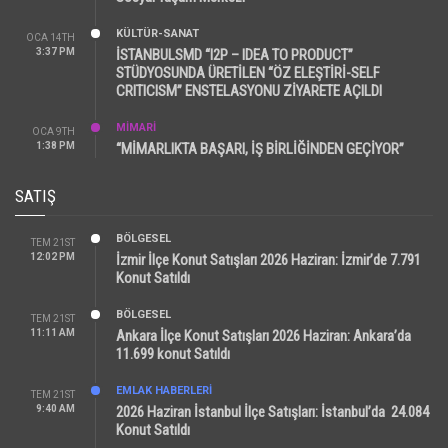
KÜLTÜR-SANAT
OCA 14TH
3:37 PM
İSTANBULSMD “I2P – IDEA TO PRODUCT”
STÜDYOSUNDA ÜRETİLEN “ÖZ ELEŞTİRİ-SELF
CRITICISM” ENSTELASYONU ZİYARETE AÇILDI
MİMARİ
OCA 9TH
1:38 PM
“MİMARLIKTA BAŞARI, İŞ BİRLİĞİNDEN GEÇİYOR”
SATIŞ
BÖLGESEL
TEM 21ST
12:02 PM
İzmir İlçe Konut Satışları 2026 Haziran: İzmir’de 7.791
Konut Satıldı
BÖLGESEL
TEM 21ST
11:11 AM
Ankara İlçe Konut Satışları 2026 Haziran: Ankara’da
11.699 konut Satıldı
EMLAK HABERLERI
TEM 21ST
9:40 AM
2026 Haziran İstanbul İlçe Satışları: İstanbul’da 24.084
Konut Satıldı