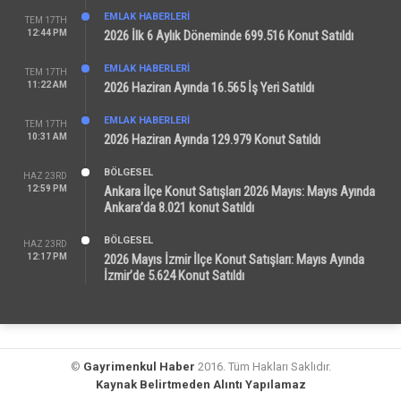
EMLAK HABERLERI
TEM 17TH
12:44 PM
2026 İlk 6 Aylık Döneminde 699.516 Konut Satıldı
EMLAK HABERLERI
TEM 17TH
11:22 AM
2026 Haziran Ayında 16.565 İş Yeri Satıldı
EMLAK HABERLERI
TEM 17TH
10:31 AM
2026 Haziran Ayında 129.979 Konut Satıldı
BÖLGESEL
HAZ 23RD
12:59 PM
Ankara İlçe Konut Satışları 2026 Mayıs: Mayıs Ayında
Ankara’da 8.021 konut Satıldı
BÖLGESEL
HAZ 23RD
12:17 PM
2026 Mayıs İzmir İlçe Konut Satışları: Mayıs Ayında
İzmir’de 5.624 Konut Satıldı
©
Gayrimenkul Haber
2016. Tüm Hakları Saklıdır.
Kaynak Belirtmeden Alıntı Yapılamaz