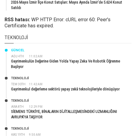
2026 Mayıs İzmir İlçe Konut Satışları: Mayıs Ayında İzmir’de 5.624 Konut
Satıldı
RSS hatası:
WP HTTP Error: cURL error 60: Peer's
Certificate has expired.
TEKNOLOJI
GÜNCEL
AĞU 4TH
11:02 AM
Gayrimenkulün Değerine Giden Yolda Yapay Zeka Ve Robotik Öğrenme
Başlıyor
TEKNOLOJİ
TEM 30TH
11:42 AM
Gayrimenkul değerleme sektörü yapay zekâ teknolojileriyle dönüşüyor
TEKNOLOJİ
ARA 8TH
12:29 PM
SİEMENS TÜRKİYE, BİNALARIN DİJİTALLEŞMESİNDEKİ UZMANLIĞINI
AVRUPA’YA TAŞIYOR
TEKNOLOJİ
KAS 19TH
9:50 AM