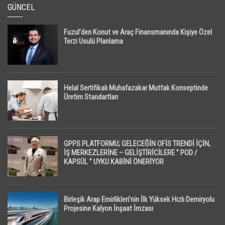
GÜNCEL
Fuzul’den Konut ve Araç Finansmanında Kişiye Özel
Terzi Usulü Planlama
Helal Sertifikalı Muhafazakar Mutfak Konseptinde
Üretim Standartları
GPPS PLATFORMU; GELECEĞİN OFİS TRENDİ İÇİN,
İŞ MERKEZLERİNE – GELİŞTİRİCİLERE ” POD /
KAPSÜL ” UYKU KABİNİ ÖNERİYOR
Birleşik Arap Emirlikleri’nin İlk Yüksek Hızlı Demiryolu
Projesine Kalyon İnşaat İmzası