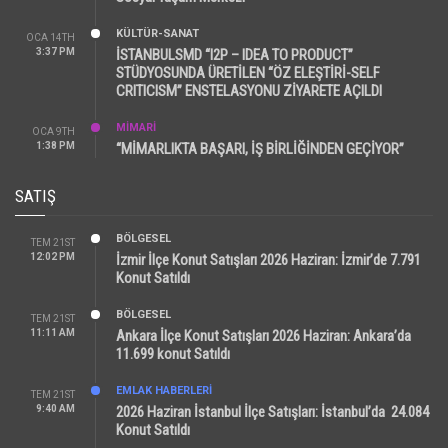
KÜLTÜR-SANAT
OCA 14TH
3:37 PM
İSTANBULSMD “I2P – IDEA TO PRODUCT”
STÜDYOSUNDA ÜRETİLEN “ÖZ ELEŞTİRİ-SELF
CRITICISM” ENSTELASYONU ZİYARETE AÇILDI
MİMARİ
OCA 9TH
1:38 PM
“MİMARLIKTA BAŞARI, İŞ BİRLİĞİNDEN GEÇİYOR”
SATIŞ
BÖLGESEL
TEM 21ST
12:02 PM
İzmir İlçe Konut Satışları 2026 Haziran: İzmir’de 7.791
Konut Satıldı
BÖLGESEL
TEM 21ST
11:11 AM
Ankara İlçe Konut Satışları 2026 Haziran: Ankara’da
11.699 konut Satıldı
EMLAK HABERLERI
TEM 21ST
9:40 AM
2026 Haziran İstanbul İlçe Satışları: İstanbul’da 24.084
Konut Satıldı