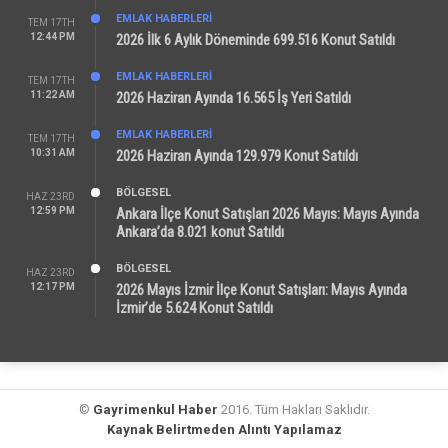
EMLAK HABERLERI
TEM 17TH
12:44 PM
2026 İlk 6 Aylık Döneminde 699.516 Konut Satıldı
EMLAK HABERLERI
TEM 17TH
11:22 AM
2026 Haziran Ayında 16.565 İş Yeri Satıldı
EMLAK HABERLERI
TEM 17TH
10:31 AM
2026 Haziran Ayında 129.979 Konut Satıldı
BÖLGESEL
HAZ 23RD
12:59 PM
Ankara İlçe Konut Satışları 2026 Mayıs: Mayıs Ayında
Ankara’da 8.021 konut Satıldı
BÖLGESEL
HAZ 23RD
12:17 PM
2026 Mayıs İzmir İlçe Konut Satışları: Mayıs Ayında
İzmir’de 5.624 Konut Satıldı
©
Gayrimenkul Haber
2016. Tüm Hakları Saklıdır.
Kaynak Belirtmeden Alıntı Yapılamaz