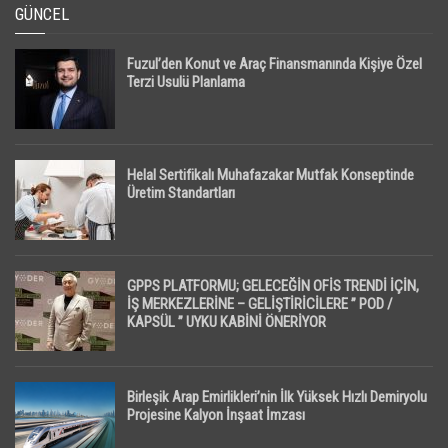
GÜNCEL
Fuzul’den Konut ve Araç Finansmanında Kişiye Özel
Terzi Usulü Planlama
Helal Sertifikalı Muhafazakar Mutfak Konseptinde
Üretim Standartları
GPPS PLATFORMU; GELECEĞİN OFİS TRENDİ İÇİN,
İŞ MERKEZLERİNE – GELİŞTİRİCİLERE ” POD /
KAPSÜL ” UYKU KABİNİ ÖNERİYOR
Birleşik Arap Emirlikleri’nin İlk Yüksek Hızlı Demiryolu
Projesine Kalyon İnşaat İmzası