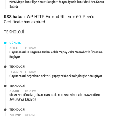
2026 Mayıs İzmir İlçe Konut Satışları: Mayıs Ayında İzmir’de 5.624 Konut
Satıldı
RSS hatası:
WP HTTP Error: cURL error 60: Peer's
Certificate has expired.
TEKNOLOJI
GÜNCEL
AĞU 4TH
11:02 AM
Gayrimenkulün Değerine Giden Yolda Yapay Zeka Ve Robotik Öğrenme
Başlıyor
TEKNOLOJİ
TEM 30TH
11:42 AM
Gayrimenkul değerleme sektörü yapay zekâ teknolojileriyle dönüşüyor
TEKNOLOJİ
ARA 8TH
12:29 PM
SİEMENS TÜRKİYE, BİNALARIN DİJİTALLEŞMESİNDEKİ UZMANLIĞINI
AVRUPA’YA TAŞIYOR
TEKNOLOJİ
KAS 19TH
9:50 AM