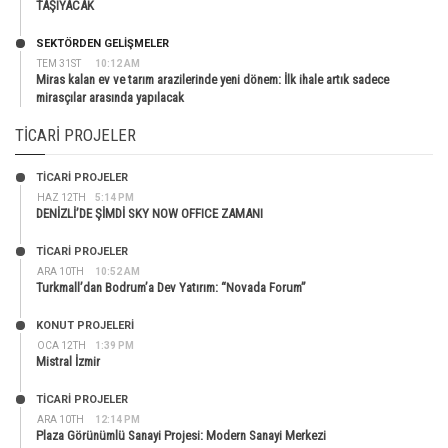
TAŞIYACAK
SEKTÖRDEN GELIŞMELER
TEM 31ST
10:12 AM
Miras kalan ev ve tarım arazilerinde yeni dönem: İlk ihale artık sadece
mirasçılar arasında yapılacak
TICARI PROJELER
TİCARİ PROJELER
HAZ 12TH
5:14 PM
DENİZLİ’DE ŞİMDİ SKY NOW OFFICE ZAMANI
TİCARİ PROJELER
ARA 10TH
10:52 AM
Turkmall’dan Bodrum’a Dev Yatırım: “Novada Forum”
KONUT PROJELERI
OCA 12TH
1:39 PM
Mistral İzmir
TİCARİ PROJELER
ARA 10TH
12:14 PM
Plaza Görünümlü Sanayi Projesi: Modern Sanayi Merkezi