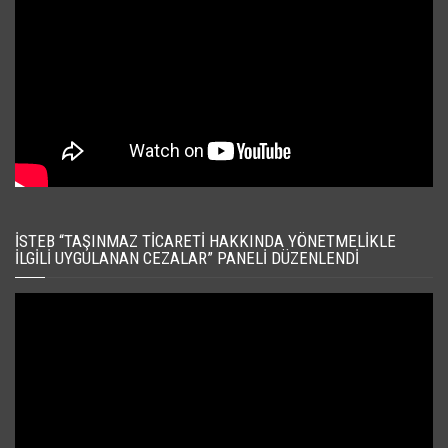
İSTEB “TAŞINMAZ TICARETI HAKKINDA YÖNETMELIKLE
İLGILI UYGULANAN CEZALAR” PANELI DÜZENLENDI