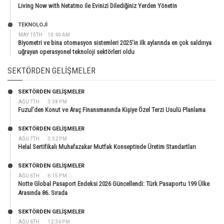
Living Now with Netatmo ile Evinizi Dilediğiniz Yerden Yönetin
TEKNOLOJİ
MAY 15TH
10:40 AM
Biyometri ve bina otomasyon sistemleri 2025’in ilk aylarında en çok saldırıya
uğrayan operasyonel teknoloji sektörleri oldu
SEKTÖRDEN GELIŞMELER
SEKTÖRDEN GELIŞMELER
AĞU 7TH
3:38 PM
Fuzul’den Konut ve Araç Finansmanında Kişiye Özel Terzi Usulü Planlama
SEKTÖRDEN GELIŞMELER
AĞU 7TH
3:32 PM
Helal Sertifikalı Muhafazakar Mutfak Konseptinde Üretim Standartları
SEKTÖRDEN GELIŞMELER
AĞU 6TH
6:15 PM
Notte Global Pasaport Endeksi 2026 Güncellendi: Türk Pasaportu 199 Ülke
Arasında 86. Sırada
SEKTÖRDEN GELIŞMELER
AĞU 6TH
12:34 PM