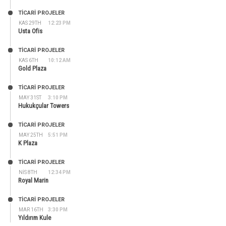
TİCARİ PROJELER
KAS 29TH
12:23 PM
Usta Ofis
TİCARİ PROJELER
KAS 6TH
10:12 AM
Gold Plaza
TİCARİ PROJELER
MAY 31ST
3:10 PM
Hukukçular Towers
TİCARİ PROJELER
MAY 25TH
5:51 PM
K Plaza
TİCARİ PROJELER
NIS 8TH
12:34 PM
Royal Marin
TİCARİ PROJELER
MAR 16TH
3:30 PM
Yıldırım Kule