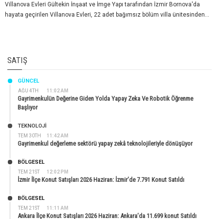
Villanova Evleri Gültekin İnşaat ve İmge Yapı tarafından İzmir Bornova'da
hayata geçirilen Villanova Evleri, 22 adet bağımsız bölüm villa ünitesinden...
SATIŞ
GÜNCEL
AĞU 4TH
11:02 AM
Gayrimenkulün Değerine Giden Yolda Yapay Zeka Ve Robotik Öğrenme
Başlıyor
TEKNOLOJİ
TEM 30TH
11:42 AM
Gayrimenkul değerleme sektörü yapay zekâ teknolojileriyle dönüşüyor
BÖLGESEL
TEM 21ST
12:02 PM
İzmir İlçe Konut Satışları 2026 Haziran: İzmir’de 7.791 Konut Satıldı
BÖLGESEL
TEM 21ST
11:11 AM
Ankara İlçe Konut Satışları 2026 Haziran: Ankara’da 11.699 konut Satıldı