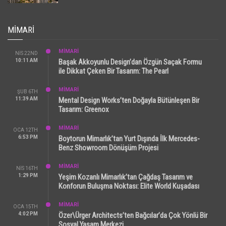
MIMARI
MİMARİ
NIS 22ND
10:11 AM
Başak Akkoyunlu Design’dan Özgün Saçak Formu
ile Dikkat Çeken Bir Tasarım: The Pearl
MİMARİ
ŞUB 6TH
11:39 AM
Mental Design Works’ten Doğayla Bütünleşen Bir
Tasarım: Greenox
MİMARİ
OCA 12TH
6:53 PM
Boytorun Mimarlık’tan Yurt Dışında İlk Mercedes-
Benz Showroom Dönüşüm Projesi
MİMARİ
NIS 16TH
1:29 PM
Yeşim Kozanlı Mimarlık’tan Çağdaş Tasarım ve
Konforun Buluşma Noktası: Elite World Kuşadası
MİMARİ
OCA 15TH
4:02 PM
Özer\Ürger Architects’ten Bağcılar’da Çok Yönlü Bir
Sosyal Yaşam Merkezi