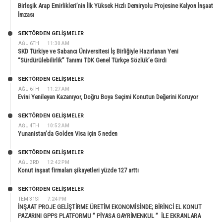
Birleşik Arap Emirlikleri’nin İlk Yüksek Hızlı Demiryolu Projesine Kalyon İnşaat
İmzası
SEKTÖRDEN GELIŞMELER
AĞU 6TH
11:30 AM
SKD Türkiye ve Sabancı Üniversitesi İş Birliğiyle Hazırlanan Yeni
“Sürdürülebilirlik” Tanımı TDK Genel Türkçe Sözlük’e Girdi
SEKTÖRDEN GELIŞMELER
AĞU 6TH
11:27 AM
Evini Yenileyen Kazanıyor, Doğru Boya Seçimi Konutun Değerini Koruyor
SEKTÖRDEN GELIŞMELER
AĞU 4TH
10:52 AM
Yunanistan’da Golden Visa için 5 neden
SEKTÖRDEN GELIŞMELER
AĞU 3RD
12:42 PM
Konut inşaat firmaları şikayetleri yüzde 127 arttı
SEKTÖRDEN GELIŞMELER
TEM 31ST
7:24 PM
İNŞAAT PROJE GELİŞTİRME ÜRETİM EKONOMİSİNDE; BİRİNCİ EL KONUT
PAZARINI GPPS PLATFORMU ” PİYASA GAYRİMENKUL ” İLE EKRANLARA