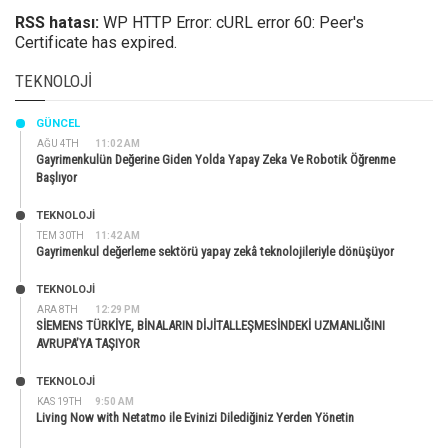
RSS hatası:
WP HTTP Error: cURL error 60: Peer's
Certificate has expired.
TEKNOLOJI
GÜNCEL
AĞU 4TH
11:02 AM
Gayrimenkulün Değerine Giden Yolda Yapay Zeka Ve Robotik Öğrenme
Başlıyor
TEKNOLOJİ
TEM 30TH
11:42 AM
Gayrimenkul değerleme sektörü yapay zekâ teknolojileriyle dönüşüyor
TEKNOLOJİ
ARA 8TH
12:29 PM
SİEMENS TÜRKİYE, BİNALARIN DİJİTALLEŞMESİNDEKİ UZMANLIĞINI
AVRUPA’YA TAŞIYOR
TEKNOLOJİ
KAS 19TH
9:50 AM
Living Now with Netatmo ile Evinizi Dilediğiniz Yerden Yönetin