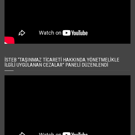
İSTEB “TAŞINMAZ TICARETI HAKKINDA YÖNETMELIKLE
İLGILI UYGULANAN CEZALAR” PANELI DÜZENLENDI