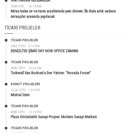
SEKTÖRDEN GELIŞMELER
TEM 31ST
10:12 AM
Miras kalan ev ve tarım arazilerinde yeni dönem: İlk ihale artık sadece
mirasçılar arasında yapılacak
TICARI PROJELER
TİCARİ PROJELER
HAZ 12TH
5:14 PM
DENİZLİ’DE ŞİMDİ SKY NOW OFFICE ZAMANI
TİCARİ PROJELER
ARA 10TH
10:52 AM
Turkmall’dan Bodrum’a Dev Yatırım: “Novada Forum”
KONUT PROJELERI
OCA 12TH
1:39 PM
Mistral İzmir
TİCARİ PROJELER
ARA 10TH
12:14 PM
Plaza Görünümlü Sanayi Projesi: Modern Sanayi Merkezi
TİCARİ PROJELER