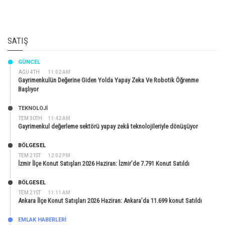
SATIŞ
GÜNCEL
AĞU 4TH
11:02 AM
Gayrimenkulün Değerine Giden Yolda Yapay Zeka Ve Robotik Öğrenme
Başlıyor
TEKNOLOJİ
TEM 30TH
11:42 AM
Gayrimenkul değerleme sektörü yapay zekâ teknolojileriyle dönüşüyor
BÖLGESEL
TEM 21ST
12:02 PM
İzmir İlçe Konut Satışları 2026 Haziran: İzmir’de 7.791 Konut Satıldı
BÖLGESEL
TEM 21ST
11:11 AM
Ankara İlçe Konut Satışları 2026 Haziran: Ankara’da 11.699 konut Satıldı
EMLAK HABERLERI