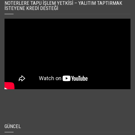
NOTERLERE TAPU İŞLEM YETKISI – YALITIM TAPTIRMAK
İSTEYENE KREDI DESTEĞI
GÜNCEL