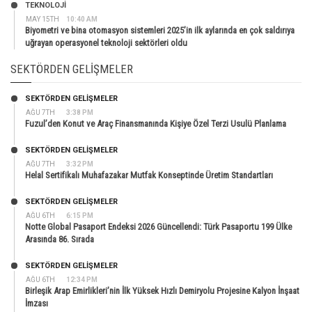
TEKNOLOJİ
MAY 15TH
10:40 AM
Biyometri ve bina otomasyon sistemleri 2025’in ilk aylarında en çok saldırıya
uğrayan operasyonel teknoloji sektörleri oldu
SEKTÖRDEN GELIŞMELER
SEKTÖRDEN GELIŞMELER
AĞU 7TH
3:38 PM
Fuzul’den Konut ve Araç Finansmanında Kişiye Özel Terzi Usulü Planlama
SEKTÖRDEN GELIŞMELER
AĞU 7TH
3:32 PM
Helal Sertifikalı Muhafazakar Mutfak Konseptinde Üretim Standartları
SEKTÖRDEN GELIŞMELER
AĞU 6TH
6:15 PM
Notte Global Pasaport Endeksi 2026 Güncellendi: Türk Pasaportu 199 Ülke
Arasında 86. Sırada
SEKTÖRDEN GELIŞMELER
AĞU 6TH
12:34 PM
Birleşik Arap Emirlikleri’nin İlk Yüksek Hızlı Demiryolu Projesine Kalyon İnşaat
İmzası