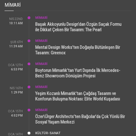
MIMARI
MİMARİ
NIS 22ND
10:11 AM
Başak Akkoyunlu Design’dan Özgün Saçak Formu
ile Dikkat Çeken Bir Tasarım: The Pearl
MİMARİ
ŞUB 6TH
11:39 AM
Mental Design Works’ten Doğayla Bütünleşen Bir
Tasarım: Greenox
MİMARİ
OCA 12TH
6:53 PM
Boytorun Mimarlık’tan Yurt Dışında İlk Mercedes-
Benz Showroom Dönüşüm Projesi
MİMARİ
NIS 16TH
1:29 PM
Yeşim Kozanlı Mimarlık’tan Çağdaş Tasarım ve
Konforun Buluşma Noktası: Elite World Kuşadası
MİMARİ
OCA 15TH
4:02 PM
Özer\Ürger Architects’ten Bağcılar’da Çok Yönlü Bir
Sosyal Yaşam Merkezi
KÜLTÜR-SANAT
OCA 14TH