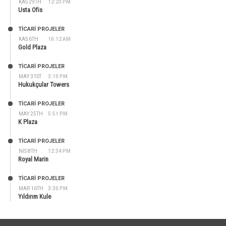
KAS 29TH
12:23 PM
Usta Ofis
TİCARİ PROJELER
KAS 6TH
10:12 AM
Gold Plaza
TİCARİ PROJELER
MAY 31ST
3:10 PM
Hukukçular Towers
TİCARİ PROJELER
MAY 25TH
5:51 PM
K Plaza
TİCARİ PROJELER
NIS 8TH
12:34 PM
Royal Marin
TİCARİ PROJELER
MAR 16TH
3:30 PM
Yıldırım Kule