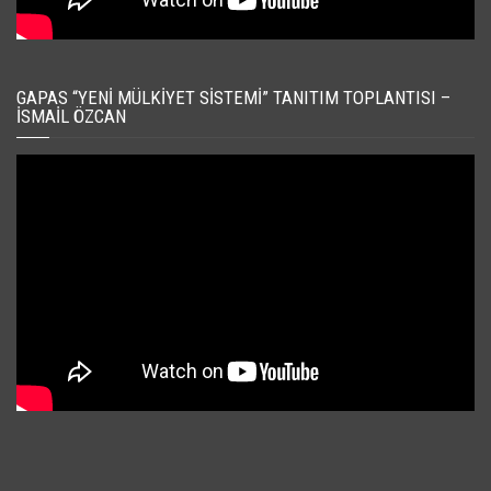
GAPAS “YENI MÜLKIYET SISTEMI” TANITIM TOPLANTISI –
İSMAIL ÖZCAN