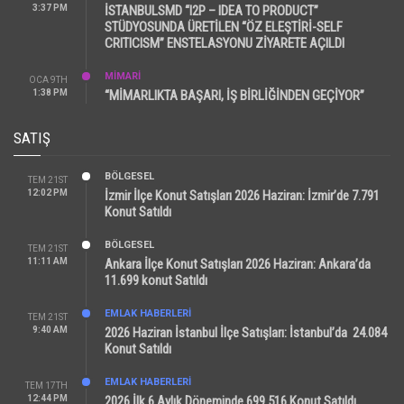
3:37 PM
İSTANBULSMD “I2P – IDEA TO PRODUCT”
STÜDYOSUNDA ÜRETİLEN “ÖZ ELEŞTİRİ-SELF
CRITICISM” ENSTELASYONU ZİYARETE AÇILDI
MİMARİ
OCA 9TH
1:38 PM
“MİMARLIKTA BAŞARI, İŞ BİRLİĞİNDEN GEÇİYOR”
SATIŞ
BÖLGESEL
TEM 21ST
12:02 PM
İzmir İlçe Konut Satışları 2026 Haziran: İzmir’de 7.791
Konut Satıldı
BÖLGESEL
TEM 21ST
11:11 AM
Ankara İlçe Konut Satışları 2026 Haziran: Ankara’da
11.699 konut Satıldı
EMLAK HABERLERI
TEM 21ST
9:40 AM
2026 Haziran İstanbul İlçe Satışları: İstanbul’da 24.084
Konut Satıldı
EMLAK HABERLERI
TEM 17TH
12:44 PM
2026 İlk 6 Aylık Döneminde 699.516 Konut Satıldı