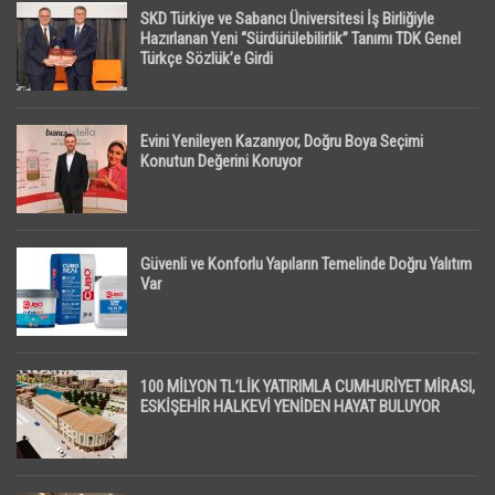
SKD Türkiye ve Sabancı Üniversitesi İş Birliğiyle
Hazırlanan Yeni “Sürdürülebilirlik” Tanımı TDK Genel
Türkçe Sözlük’e Girdi
Evini Yenileyen Kazanıyor, Doğru Boya Seçimi
Konutun Değerini Koruyor
Güvenli ve Konforlu Yapıların Temelinde Doğru Yalıtım
Var
100 MİLYON TL’LİK YATIRIMLA CUMHURİYET MİRASI,
ESKİŞEHİR HALKEVİ YENİDEN HAYAT BULUYOR