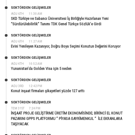
SEKTÖRDEN GELIŞMELER
AĞU 6TH
11:30 AM
SKD Türkiye ve Sabancı Üniversitesi İş Birliğiyle Hazırlanan Yeni
“Sürdürülebilirlik” Tanımı TDK Genel Türkçe Sözlük’e Girdi
SEKTÖRDEN GELIŞMELER
AĞU 6TH
11:27 AM
Evini Yenileyen Kazanıyor, Doğru Boya Seçimi Konutun Değerini Koruyor
SEKTÖRDEN GELIŞMELER
AĞU 4TH
10:52 AM
Yunanistan’da Golden Visa için 5 neden
SEKTÖRDEN GELIŞMELER
AĞU 3RD
12:42 PM
Konut inşaat firmaları şikayetleri yüzde 127 arttı
SEKTÖRDEN GELIŞMELER
TEM 31ST
7:24 PM
İNŞAAT PROJE GELİŞTİRME ÜRETİM EKONOMİSİNDE; BİRİNCİ EL KONUT
PAZARINI GPPS PLATFORMU ” PİYASA GAYRİMENKUL ” İLE EKRANLARA
TAŞIYACAK