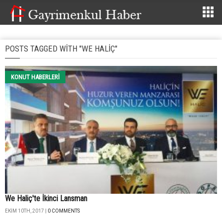
POSTS TAGGED WITH "WE HALIÇ"
KONUT HABERLERI
We Haliç'te İkinci Lansman
EKIM 10TH, 2017 |
0 COMMENTS