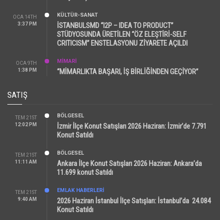
KÜLTÜR-SANAT
OCA 14TH
3:37 PM
İSTANBULSMD “I2P – IDEA TO PRODUCT”
STÜDYOSUNDA ÜRETİLEN “ÖZ ELEŞTİRİ-SELF
CRITICISM” ENSTELASYONU ZİYARETE AÇILDI
MİMARİ
OCA 9TH
1:38 PM
“MİMARLIKTA BAŞARI, İŞ BİRLİĞİNDEN GEÇİYOR”
SATIŞ
BÖLGESEL
TEM 21ST
12:02 PM
İzmir İlçe Konut Satışları 2026 Haziran: İzmir’de 7.791
Konut Satıldı
BÖLGESEL
TEM 21ST
11:11 AM
Ankara İlçe Konut Satışları 2026 Haziran: Ankara’da
11.699 konut Satıldı
EMLAK HABERLERI
TEM 21ST
9:40 AM
2026 Haziran İstanbul İlçe Satışları: İstanbul’da 24.084
Konut Satıldı