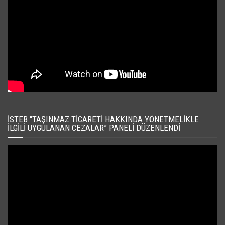
İSTEB “TAŞINMAZ TICARETI HAKKINDA YÖNETMELIKLE
İLGILI UYGULANAN CEZALAR” PANELI DÜZENLENDI