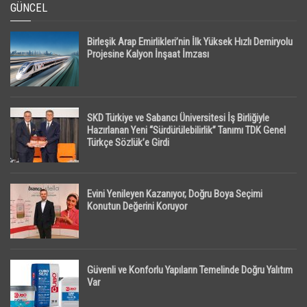
GÜNCEL
Birleşik Arap Emirlikleri’nin İlk Yüksek Hızlı Demiryolu
Projesine Kalyon İnşaat İmzası
SKD Türkiye ve Sabancı Üniversitesi İş Birliğiyle
Hazırlanan Yeni “Sürdürülebilirlik” Tanımı TDK Genel
Türkçe Sözlük’e Girdi
Evini Yenileyen Kazanıyor, Doğru Boya Seçimi
Konutun Değerini Koruyor
Güvenli ve Konforlu Yapıların Temelinde Doğru Yalıtım
Var