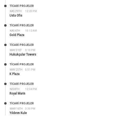
TİCARİ PROJELER
KAS 29TH
12:23 PM
Usta Ofis
TİCARİ PROJELER
KAS 6TH
10:12 AM
Gold Plaza
TİCARİ PROJELER
MAY 31ST
3:10 PM
Hukukçular Towers
TİCARİ PROJELER
MAY 25TH
5:51 PM
K Plaza
TİCARİ PROJELER
NIS 8TH
12:34 PM
Royal Marin
TİCARİ PROJELER
MAR 16TH
3:30 PM
Yıldırım Kule