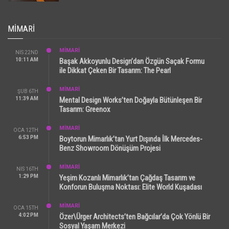
MIMARI
MİMARİ
NIS 22ND
10:11 AM
Başak Akkoyunlu Design’dan Özgün Saçak Formu
ile Dikkat Çeken Bir Tasarım: The Pearl
MİMARİ
ŞUB 6TH
11:39 AM
Mental Design Works’ten Doğayla Bütünleşen Bir
Tasarım: Greenox
MİMARİ
OCA 12TH
6:53 PM
Boytorun Mimarlık’tan Yurt Dışında İlk Mercedes-
Benz Showroom Dönüşüm Projesi
MİMARİ
NIS 16TH
1:29 PM
Yeşim Kozanlı Mimarlık’tan Çağdaş Tasarım ve
Konforun Buluşma Noktası: Elite World Kuşadası
MİMARİ
OCA 15TH
4:02 PM
Özer\Ürger Architects’ten Bağcılar’da Çok Yönlü Bir
Sosyal Yaşam Merkezi