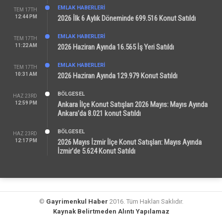
EMLAK HABERLERI
TEM 17TH
12:44 PM
2026 İlk 6 Aylık Döneminde 699.516 Konut Satıldı
EMLAK HABERLERI
TEM 17TH
11:22 AM
2026 Haziran Ayında 16.565 İş Yeri Satıldı
EMLAK HABERLERI
TEM 17TH
10:31 AM
2026 Haziran Ayında 129.979 Konut Satıldı
BÖLGESEL
HAZ 23RD
12:59 PM
Ankara İlçe Konut Satışları 2026 Mayıs: Mayıs Ayında
Ankara’da 8.021 konut Satıldı
BÖLGESEL
HAZ 23RD
12:17 PM
2026 Mayıs İzmir İlçe Konut Satışları: Mayıs Ayında
İzmir’de 5.624 Konut Satıldı
©
Gayrimenkul Haber
2016. Tüm Hakları Saklıdır.
Kaynak Belirtmeden Alıntı Yapılamaz