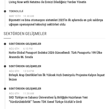
Living Now with Netatmo ile Evinizi Dilediğiniz Yerden Yönetin
TEKNOLOJİ
MAY 15TH
10:40 AM
Biyometri ve bina otomasyon sistemleri 2025’in ilk aylarında en çok saldırıya
uğrayan operasyonel teknoloji sektörleri oldu
SEKTÖRDEN GELIŞMELER
SEKTÖRDEN GELIŞMELER
AĞU 6TH
6:15 PM
Notte Global Pasaport Endeksi 2026 Güncellendi: Türk Pasaportu 199 Ülke
Arasında 86. Sırada
SEKTÖRDEN GELIŞMELER
AĞU 6TH
12:34 PM
Birleşik Arap Emirlikleri’nin İlk Yüksek Hızlı Demiryolu Projesine Kalyon İnşaat
İmzası
SEKTÖRDEN GELIŞMELER
AĞU 6TH
11:30 AM
SKD Türkiye ve Sabancı Üniversitesi İş Birliğiyle Hazırlanan Yeni
“Sürdürülebilirlik” Tanımı TDK Genel Türkçe Sözlük’e Girdi