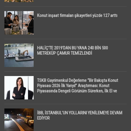
Konut inşaat firmaları şikayetleri yüzde 127 arttı
HALİÇ’TE 2019’DAN BU YANA 240 BİN 500
METREKÜP ÇAMUR TEMİZLENDİ
TSKB Gayrimenkul Değerleme “Bir Bakışta Konut
Piyasası 2026 İlk Yarıyıl” Araştırması: Konut
Piyasasında Dengeli Görünüm Sürerken, İlk El ve
İpotekli Satışlarda Sınırlı Toparlanma Dikkat Çekti
İBB, İSTANBUL’UN YOLLARINI YENİLEMEYE DEVAM
EDİYOR