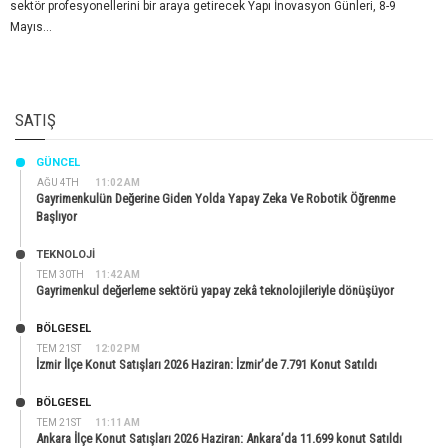
sektör profesyonellerini bir araya getirecek Yapı İnovasyon Günleri, 8-9
Mayıs...
SATIŞ
GÜNCEL
AĞU 4TH
11:02 AM
Gayrimenkulün Değerine Giden Yolda Yapay Zeka Ve Robotik Öğrenme
Başlıyor
TEKNOLOJİ
TEM 30TH
11:42 AM
Gayrimenkul değerleme sektörü yapay zekâ teknolojileriyle dönüşüyor
BÖLGESEL
TEM 21ST
12:02 PM
İzmir İlçe Konut Satışları 2026 Haziran: İzmir’de 7.791 Konut Satıldı
BÖLGESEL
TEM 21ST
11:11 AM
Ankara İlçe Konut Satışları 2026 Haziran: Ankara’da 11.699 konut Satıldı