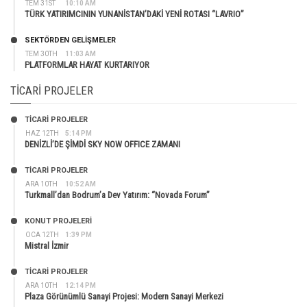
TEM 31ST
10:10 AM
TÜRK YATIRIMCININ YUNANİSTAN’DAKİ YENİ ROTASI “LAVRIO”
SEKTÖRDEN GELIŞMELER
TEM 30TH
11:03 AM
PLATFORMLAR HAYAT KURTARIYOR
TICARI PROJELER
TİCARİ PROJELER
HAZ 12TH
5:14 PM
DENİZLİ’DE ŞİMDİ SKY NOW OFFICE ZAMANI
TİCARİ PROJELER
ARA 10TH
10:52 AM
Turkmall’dan Bodrum’a Dev Yatırım: “Novada Forum”
KONUT PROJELERI
OCA 12TH
1:39 PM
Mistral İzmir
TİCARİ PROJELER
ARA 10TH
12:14 PM
Plaza Görünümlü Sanayi Projesi: Modern Sanayi Merkezi