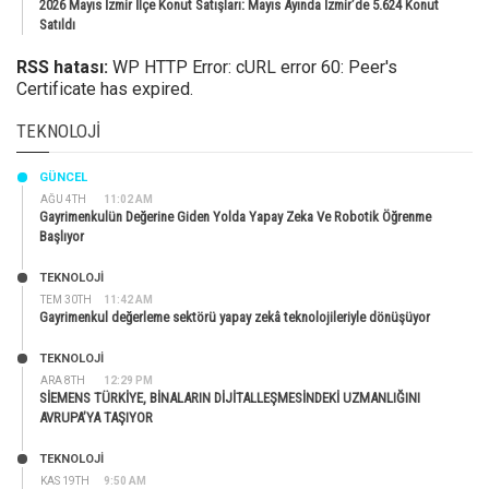
2026 Mayıs İzmir İlçe Konut Satışları: Mayıs Ayında İzmir’de 5.624 Konut
Satıldı
RSS hatası:
WP HTTP Error: cURL error 60: Peer's
Certificate has expired.
TEKNOLOJI
GÜNCEL
AĞU 4TH
11:02 AM
Gayrimenkulün Değerine Giden Yolda Yapay Zeka Ve Robotik Öğrenme
Başlıyor
TEKNOLOJİ
TEM 30TH
11:42 AM
Gayrimenkul değerleme sektörü yapay zekâ teknolojileriyle dönüşüyor
TEKNOLOJİ
ARA 8TH
12:29 PM
SİEMENS TÜRKİYE, BİNALARIN DİJİTALLEŞMESİNDEKİ UZMANLIĞINI
AVRUPA’YA TAŞIYOR
TEKNOLOJİ
KAS 19TH
9:50 AM