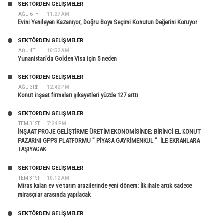
SEKTÖRDEN GELIŞMELER
AĞU 6TH
11:27 AM
Evini Yenileyen Kazanıyor, Doğru Boya Seçimi Konutun Değerini Koruyor
SEKTÖRDEN GELIŞMELER
AĞU 4TH
10:52 AM
Yunanistan’da Golden Visa için 5 neden
SEKTÖRDEN GELIŞMELER
AĞU 3RD
12:42 PM
Konut inşaat firmaları şikayetleri yüzde 127 arttı
SEKTÖRDEN GELIŞMELER
TEM 31ST
7:24 PM
İNŞAAT PROJE GELİŞTİRME ÜRETİM EKONOMİSİNDE; BİRİNCİ EL KONUT
PAZARINI GPPS PLATFORMU ” PİYASA GAYRİMENKUL ” İLE EKRANLARA
TAŞIYACAK
SEKTÖRDEN GELIŞMELER
TEM 31ST
10:12 AM
Miras kalan ev ve tarım arazilerinde yeni dönem: İlk ihale artık sadece
mirasçılar arasında yapılacak
SEKTÖRDEN GELIŞMELER