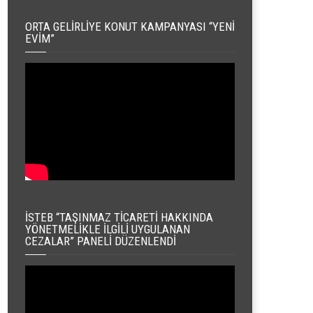
ORTA GELIRLIYE KONUT KAMPANYASI “YENI
EVIM”
İSTEB “TAŞINMAZ TICARETI HAKKINDA
YÖNETMELIKLE İLGILI UYGULANAN
CEZALAR” PANELI DÜZENLENDI