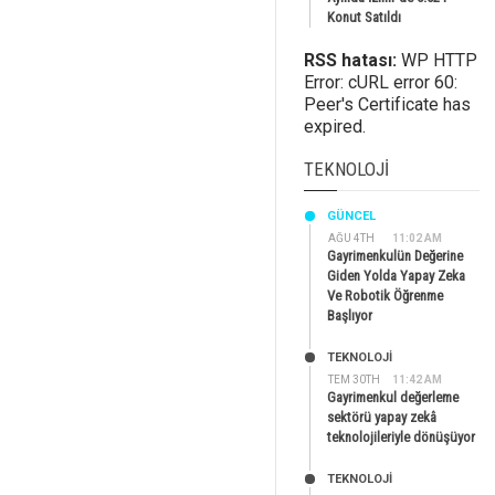
Konut Satıldı
RSS hatası:
WP HTTP
Error: cURL error 60:
Peer's Certificate has
expired.
TEKNOLOJI
GÜNCEL
AĞU 4TH
11:02 AM
Gayrimenkulün Değerine
Giden Yolda Yapay Zeka
Ve Robotik Öğrenme
Başlıyor
TEKNOLOJİ
TEM 30TH
11:42 AM
Gayrimenkul değerleme
sektörü yapay zekâ
teknolojileriyle dönüşüyor
TEKNOLOJİ