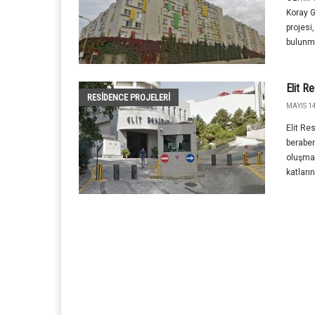
Koray G
projesi
bulunma
Elit R
RESIDENCE PROJELERI
MAYIS 14
Elit Re
beraber
oluşmak
katların