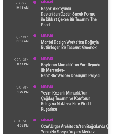
MİMARİ
NIS 22ND
10:11 AM
Başak Akkoyunlu
Design’dan Özgün Saçak Formu
ile Dikkat Çeken Bir Tasarım: The
Pearl
MİMARİ
ŞUB 6TH
11:39 AM
Mental Design Works’ten Doğayla
Bütünleşen Bir Tasarım: Greenox
MİMARİ
OCA 12TH
6:53 PM
Boytorun Mimarlık’tan Yurt Dışında
İlk Mercedes-
Benz Showroom Dönüşüm Projesi
MİMARİ
NIS 16TH
1:29 PM
Yeşim Kozanlı Mimarlık’tan
Çağdaş Tasarım ve Konforun
Buluşma Noktası: Elite World
Kuşadası
MİMARİ
OCA 15TH
4:02 PM
Özer\Ürger Architects’ten Bağcılar’da Çok
Yönlü Bir Sosyal Yaşam Merkezi