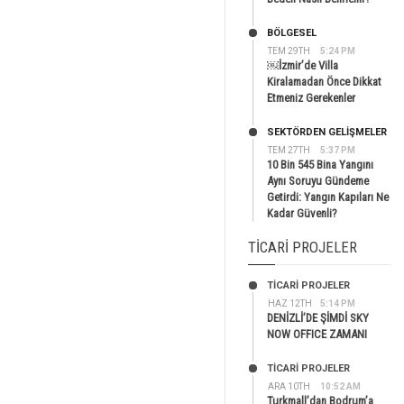
BÖLGESEL
TEM 29TH
5:24 PM
￼İzmir’de Villa
Kiralamadan Önce Dikkat
Etmeniz Gerekenler
SEKTÖRDEN GELIŞMELER
TEM 27TH
5:37 PM
10 Bin 545 Bina Yangını
Aynı Soruyu Gündeme
Getirdi: Yangın Kapıları Ne
Kadar Güvenli?
TICARI PROJELER
TİCARİ PROJELER
HAZ 12TH
5:14 PM
DENİZLİ’DE ŞİMDİ SKY
NOW OFFICE ZAMANI
TİCARİ PROJELER
ARA 10TH
10:52 AM
Turkmall’dan Bodrum’a