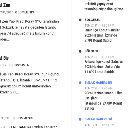
sektörü yapay zekâ
ul Zen
teknolojileriyle dönüşüyor
2ND, 2017 |
0 COMMENTS
BÖLGESEL
l Zen Yapı Kredi Koray GYO tarafından
TEM 21ST
12:02 PM
l Göktürk'te hayata geçirilen İstanbul
İzmir İlçe Konut Satışları
jesi 74 adet bağımsız bölüm konut
2026 Haziran: İzmir’de
nden...
7.791 Konut Satıldı
BÖLGESEL
ul Bis
TEM 21ST
11:11 AM
Ankara İlçe Konut Satışları
TH, 2017 |
0 COMMENTS
2026 Haziran: Ankara’da
11.699 konut Satıldı
l Bis Yapı Kredi Koray GYO'nun üçüncü
 İstanbul Bis, İstanbul Göktürk'te, 112
EMLAK HABERLERI
ağımsız bölüm konut ünitesinden
TEM 21ST
9:40 AM
tadır. 2+1,...
2026 Haziran İstanbul İlçe
Satışları:
İstanbul’da 24.084 Konut
Satıldı
TH, 2016 |
0 COMMENTS
EMLAK HABERLERI
TEM 17TH
12:44 PM
S DIGITAL CAMERA Evidea Yap Kredi