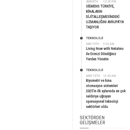
ARA 8TH
12:29 PM
SİEMENS TÜRKİYE,
BİNALARIN
DİJİTALLEŞMESİNDEKİ
UZMANLIĞINI AVRUPA’YA
TAŞIYOR
TEKNOLOJİ
KAS 19TH
9:50 AM
Living Now with Netatmo
ile Evinizi Dilediğiniz
Yerden Yönetin
TEKNOLOJİ
MAY 15TH
10:40 AM
Biyometri ve bina
otomasyon sistemleri
2025’in ilk aylarında en çok
saldırıya uğrayan
operasyonel teknoloji
sektörleri oldu
SEKTÖRDEN
GELIŞMELER