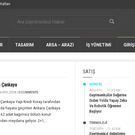
talları
AR
TASARIM
ARSA – ARAZİ
İŞ YÖNETİMİ
GİRİŞ
SATIŞ
a Çankaya
GÜNCEL
AĞU 4TH
11:02 AM
 6TH, 2018 |
0 COMMENTS
Gayrimenkulün Değerine
Giden Yolda Yapay Zeka
Çankaya Yapı Kredi Koray tarafından
Ve Robotik Öğrenme
'da hayata geçirilen Ankara Çankaya
Başlıyor
, 62 adet bağımsız bölüm konut
nden meydana geliyor. 2+1,...
TEKNOLOJİ
TEM 30TH
11:42 AM
Gayrimenkul değerleme