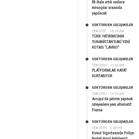
İlk ihale artık sadece
mirasçılar arasında
yapılacak
SEKTÖRDEN GELIŞMELER
TEM 31ST
10:10 AM
TÜRK YATIRIMCININ
YUNANİSTAN’DAKİ YENİ
ROTASI “LAVRIO”
SEKTÖRDEN GELIŞMELER
TEM 30TH
11:03 AM
PLATFORMLAR HAYAT
KURTARIYOR
SEKTÖRDEN GELIŞMELER
TEM 30TH
10:59 AM
Avrupa’da yatırım yapmak
isteyenlere yeni alternatif:
Fransa
SEKTÖRDEN GELIŞMELER
TEM 29TH
5:28 PM
Konut Sigortasında Poliçe
Bedeli Nasıl Belirlenir?