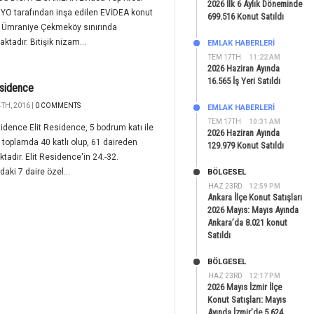
2026 İlk 6 Aylık Döneminde
YO tarafından inşa edilen EVİDEA konut
699.516 Konut Satıldı
, Ümraniye Çekmeköy sınırında
ktadır. Bitişik nizam...
EMLAK HABERLERI
TEM 17TH
11:22 AM
2026 Haziran Ayında
16.565 İş Yeri Satıldı
esidence
TH, 2016 |
0 COMMENTS
EMLAK HABERLERI
TEM 17TH
10:31 AM
sidence Elit Residence, 5 bodrum katı ile
2026 Haziran Ayında
 toplamda 40 katlı olup, 61 daireden
129.979 Konut Satıldı
tadır. Elit Residence'in 24.-32.
daki 7 daire özel...
BÖLGESEL
HAZ 23RD
12:59 PM
Ankara İlçe Konut Satışları
2026 Mayıs: Mayıs Ayında
Ankara’da 8.021 konut
Satıldı
BÖLGESEL
HAZ 23RD
12:17 PM
2026 Mayıs İzmir İlçe
Konut Satışları: Mayıs
Ayında İzmir’de 5.624