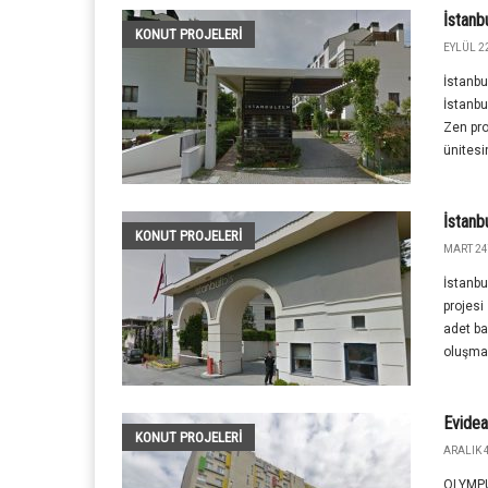
İstanb
KONUT PROJELERI
EYLÜL 2
İstanbu
İstanbu
Zen pro
ünitesi
İstanb
KONUT PROJELERI
MART 24
İstanbu
projesi
adet b
oluşmak
Evidea
KONUT PROJELERI
ARALIK 4
OLYMPU