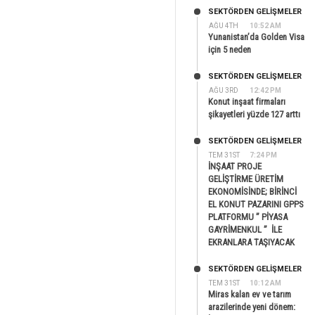
SEKTÖRDEN GELIŞMELER
AĞU 4TH
10:52 AM
Yunanistan’da Golden Visa
için 5 neden
SEKTÖRDEN GELIŞMELER
AĞU 3RD
12:42 PM
Konut inşaat firmaları
şikayetleri yüzde 127 arttı
SEKTÖRDEN GELIŞMELER
TEM 31ST
7:24 PM
İNŞAAT PROJE
GELİŞTİRME ÜRETİM
EKONOMİSİNDE; BİRİNCİ
EL KONUT PAZARINI GPPS
PLATFORMU ” PİYASA
GAYRİMENKUL ” İLE
EKRANLARA TAŞIYACAK
SEKTÖRDEN GELIŞMELER
TEM 31ST
10:12 AM
Miras kalan ev ve tarım
arazilerinde yeni dönem: