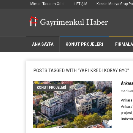
Mimari Tasarım Ofisi
İLETİŞİM
Keskin Medya Grup Por
ANA SAYFA
KONUT PROJELERİ
FIRMAL
POSTS TAGGED WITH "YAPI KREDI KORAY GYO"
Ankar
KONUT PROJELERI
HAZIRAN
Ankara 
Ankara
projesi
ünitesi