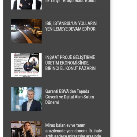
İlk Yarıyıl” Araştırması: Konut
Piyasasında Dengeli Görünüm
Sürerken, İlk El ve İpotekli
Satışlarda Sınırlı Toparlanma
Dikkat Çekti
İBB, İSTANBUL’UN YOLLARINI
YENİLEMEYE DEVAM EDİYOR
İNŞAAT PROJE GELİŞTİRME
ÜRETİM EKONOMİSİNDE;
BİRİNCİ EL KONUT PAZARINI
GPPS PLATFORMU ” PİYASA
GAYRİMENKUL ” İLE
EKRANLARA TAŞIYACAK
Garanti BBVA’dan Tapuda
Güvenli ve Dijital Alım Satım
Dönemi
Miras kalan ev ve tarım
arazilerinde yeni dönem: İlk ihale
artık sadece mirasçılar arasında