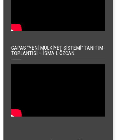
GAPAS “YENI MÜLKIYET SISTEMI” TANITIM
TOPLANTISI – İSMAIL ÖZCAN