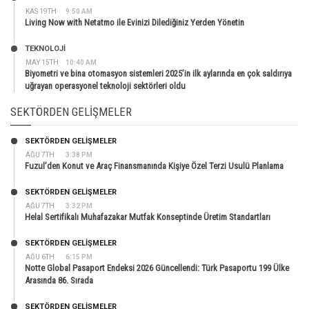
KAS 19TH
9:50 AM
Living Now with Netatmo ile Evinizi Dilediğiniz Yerden Yönetin
TEKNOLOJİ
MAY 15TH
10:40 AM
Biyometri ve bina otomasyon sistemleri 2025’in ilk aylarında en çok saldırıya
uğrayan operasyonel teknoloji sektörleri oldu
SEKTÖRDEN GELIŞMELER
SEKTÖRDEN GELIŞMELER
AĞU 7TH
3:38 PM
Fuzul’den Konut ve Araç Finansmanında Kişiye Özel Terzi Usulü Planlama
SEKTÖRDEN GELIŞMELER
AĞU 7TH
3:32 PM
Helal Sertifikalı Muhafazakar Mutfak Konseptinde Üretim Standartları
SEKTÖRDEN GELIŞMELER
AĞU 6TH
6:15 PM
Notte Global Pasaport Endeksi 2026 Güncellendi: Türk Pasaportu 199 Ülke
Arasında 86. Sırada
SEKTÖRDEN GELIŞMELER