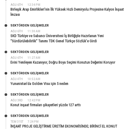
AĞU 6TH
12:34 PM
Birleşik Arap Emirlikleri’nin İlk Yüksek Hızlı Demiryolu Projesine Kalyon İnşaat
İmzası
SEKTÖRDEN GELIŞMELER
AĞU 6TH
11:30 AM
SKD Türkiye ve Sabancı Üniversitesi İş Birliğiyle Hazırlanan Yeni
“Sürdürülebilirlik” Tanımı TDK Genel Türkçe Sözlük’e Girdi
SEKTÖRDEN GELIŞMELER
AĞU 6TH
11:27 AM
Evini Yenileyen Kazanıyor, Doğru Boya Seçimi Konutun Değerini Koruyor
SEKTÖRDEN GELIŞMELER
AĞU 4TH
10:52 AM
Yunanistan’da Golden Visa için 5 neden
SEKTÖRDEN GELIŞMELER
AĞU 3RD
12:42 PM
Konut inşaat firmaları şikayetleri yüzde 127 arttı
SEKTÖRDEN GELIŞMELER
TEM 31ST
7:24 PM
İNŞAAT PROJE GELİŞTİRME ÜRETİM EKONOMİSİNDE; BİRİNCİ EL KONUT