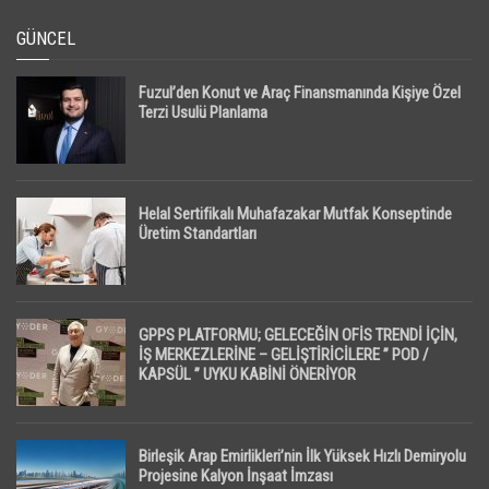
GÜNCEL
Fuzul’den Konut ve Araç Finansmanında Kişiye Özel
Terzi Usulü Planlama
Helal Sertifikalı Muhafazakar Mutfak Konseptinde
Üretim Standartları
GPPS PLATFORMU; GELECEĞİN OFİS TRENDİ İÇİN,
İŞ MERKEZLERİNE – GELİŞTİRİCİLERE ” POD /
KAPSÜL ” UYKU KABİNİ ÖNERİYOR
Birleşik Arap Emirlikleri’nin İlk Yüksek Hızlı Demiryolu
Projesine Kalyon İnşaat İmzası