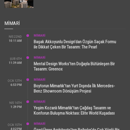
MIMARI
MİMARİ
NIS 22ND
10:11 AM
Başak Akkoyunlu Design’dan Özgün Saçak Formu
ile Dikkat Çeken Bir Tasarım: The Pearl
MİMARİ
ŞUB 6TH
11:39 AM
Mental Design Works’ten Doğayla Bütünleşen Bir
Tasarım: Greenox
MİMARİ
OCA 12TH
6:53 PM
Boytorun Mimarlık’tan Yurt Dışında İlk Mercedes-
Benz Showroom Dönüşüm Projesi
MİMARİ
NIS 16TH
1:29 PM
Yeşim Kozanlı Mimarlık’tan Çağdaş Tasarım ve
Konforun Buluşma Noktası: Elite World Kuşadası
MİMARİ
OCA 15TH
4:02 PM
Özer\Ürger Architects’ten Bağcılar’da Çok Yönlü Bir