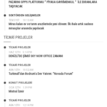
PAZARINI GPPS PLATFORMU ” PİYASA GAYRİMENKUL ” İLE EKRANLARA
TAŞIYACAK
SEKTÖRDEN GELIŞMELER
TEM 31ST
10:12 AM
Miras kalan ev ve tarım arazilerinde yeni dönem: İlk ihale artık sadece
mirasçılar arasında yapılacak
TICARI PROJELER
TİCARİ PROJELER
HAZ 12TH
5:14 PM
DENİZLİ’DE ŞİMDİ SKY NOW OFFICE ZAMANI
TİCARİ PROJELER
ARA 10TH
10:52 AM
Turkmall’dan Bodrum’a Dev Yatırım: “Novada Forum”
KONUT PROJELERI
OCA 12TH
1:39 PM
Mistral İzmir
TİCARİ PROJELER
ARA 10TH
12:14 PM