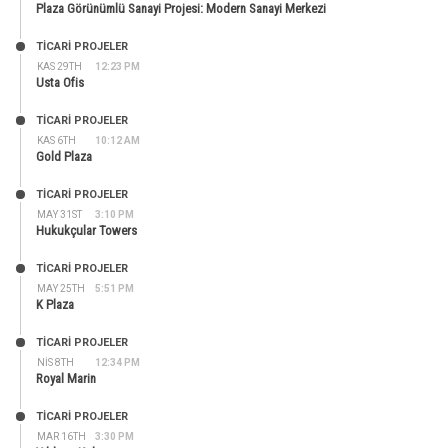
Plaza Görünümlü Sanayi Projesi: Modern Sanayi Merkezi
TİCARİ PROJELER
KAS 29TH
12:23 PM
Usta Ofis
TİCARİ PROJELER
KAS 6TH
10:12 AM
Gold Plaza
TİCARİ PROJELER
MAY 31ST
3:10 PM
Hukukçular Towers
TİCARİ PROJELER
MAY 25TH
5:51 PM
K Plaza
TİCARİ PROJELER
NIS 8TH
12:34 PM
Royal Marin
TİCARİ PROJELER
MAR 16TH
3:30 PM