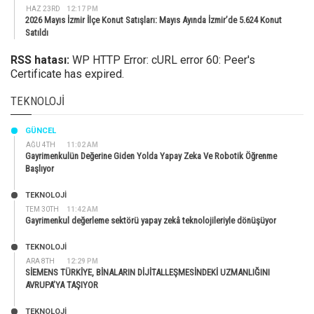
HAZ 23RD
12:17 PM
2026 Mayıs İzmir İlçe Konut Satışları: Mayıs Ayında İzmir’de 5.624 Konut
Satıldı
RSS hatası:
WP HTTP Error: cURL error 60: Peer's
Certificate has expired.
TEKNOLOJI
GÜNCEL
AĞU 4TH
11:02 AM
Gayrimenkulün Değerine Giden Yolda Yapay Zeka Ve Robotik Öğrenme
Başlıyor
TEKNOLOJİ
TEM 30TH
11:42 AM
Gayrimenkul değerleme sektörü yapay zekâ teknolojileriyle dönüşüyor
TEKNOLOJİ
ARA 8TH
12:29 PM
SİEMENS TÜRKİYE, BİNALARIN DİJİTALLEŞMESİNDEKİ UZMANLIĞINI
AVRUPA’YA TAŞIYOR
TEKNOLOJİ