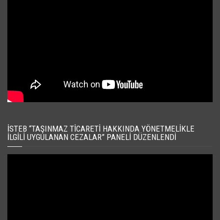
İSTEB “TAŞINMAZ TICARETI HAKKINDA YÖNETMELIKLE
İLGILI UYGULANAN CEZALAR” PANELI DÜZENLENDI