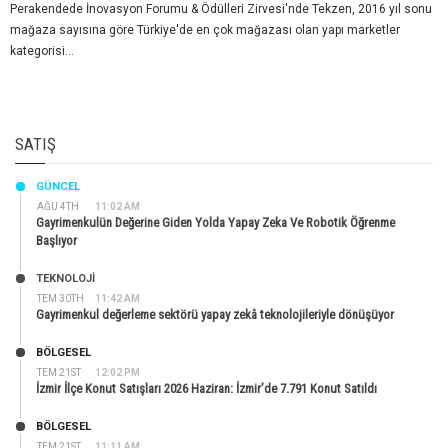
Perakendede İnovasyon Forumu & Ödülleri Zirvesi'nde Tekzen, 2016 yıl sonu
mağaza sayısına göre Türkiye'de en çok mağazası olan yapı marketler
kategorisi...
SATIŞ
GÜNCEL
AĞU 4TH
11:02 AM
Gayrimenkulün Değerine Giden Yolda Yapay Zeka Ve Robotik Öğrenme
Başlıyor
TEKNOLOJİ
TEM 30TH
11:42 AM
Gayrimenkul değerleme sektörü yapay zekâ teknolojileriyle dönüşüyor
BÖLGESEL
TEM 21ST
12:02 PM
İzmir İlçe Konut Satışları 2026 Haziran: İzmir’de 7.791 Konut Satıldı
BÖLGESEL
TEM 21ST
11:11 AM