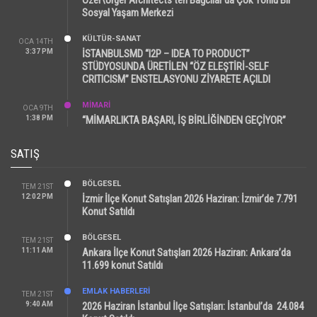
Sosyal Yaşam Merkezi
KÜLTÜR-SANAT
OCA 14TH
3:37 PM
İSTANBULSMD “I2P – IDEA TO PRODUCT”
STÜDYOSUNDA ÜRETİLEN “ÖZ ELEŞTİRİ-SELF
CRITICISM” ENSTELASYONU ZİYARETE AÇILDI
MİMARİ
OCA 9TH
1:38 PM
“MİMARLIKTA BAŞARI, İŞ BİRLİĞİNDEN GEÇİYOR”
SATIŞ
BÖLGESEL
TEM 21ST
12:02 PM
İzmir İlçe Konut Satışları 2026 Haziran: İzmir’de 7.791
Konut Satıldı
BÖLGESEL
TEM 21ST
11:11 AM
Ankara İlçe Konut Satışları 2026 Haziran: Ankara’da
11.699 konut Satıldı
EMLAK HABERLERI
TEM 21ST
9:40 AM
2026 Haziran İstanbul İlçe Satışları: İstanbul’da 24.084