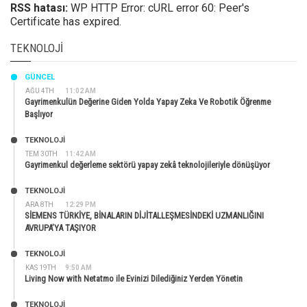
RSS hatası:
WP HTTP Error: cURL error 60: Peer's
Certificate has expired.
TEKNOLOJI
GÜNCEL
AĞU 4TH
11:02 AM
Gayrimenkulün Değerine Giden Yolda Yapay Zeka Ve Robotik Öğrenme
Başlıyor
TEKNOLOJİ
TEM 30TH
11:42 AM
Gayrimenkul değerleme sektörü yapay zekâ teknolojileriyle dönüşüyor
TEKNOLOJİ
ARA 8TH
12:29 PM
SİEMENS TÜRKİYE, BİNALARIN DİJİTALLEŞMESİNDEKİ UZMANLIĞINI
AVRUPA’YA TAŞIYOR
TEKNOLOJİ
KAS 19TH
9:50 AM
Living Now with Netatmo ile Evinizi Dilediğiniz Yerden Yönetin
TEKNOLOJİ