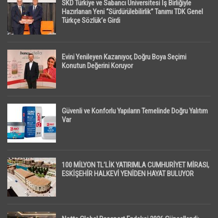
SKD Türkiye ve Sabancı Üniversitesi İş Birliğiyle
Hazırlanan Yeni “Sürdürülebilirlik” Tanımı TDK Genel
Türkçe Sözlük’e Girdi
Evini Yenileyen Kazanıyor, Doğru Boya Seçimi
Konutun Değerini Koruyor
Güvenli ve Konforlu Yapıların Temelinde Doğru Yalıtım
Var
100 MİLYON TL’LİK YATIRIMLA CUMHURİYET MİRASI,
ESKİŞEHİR HALKEVİ YENİDEN HAYAT BULUYOR