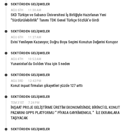
SEKTÖRDEN GELIŞMELER
AĞU 6TH
11:30 AM
SKD Türkiye ve Sabancı Üniversitesi İş Birliğiyle Hazırlanan Yeni
“Sürdürülebilirlik” Tanımı TDK Genel Türkçe Sözlük’e Girdi
SEKTÖRDEN GELIŞMELER
AĞU 6TH
11:27 AM
Evini Yenileyen Kazanıyor, Doğru Boya Seçimi Konutun Değerini Koruyor
SEKTÖRDEN GELIŞMELER
AĞU 4TH
10:52 AM
Yunanistan’da Golden Visa için 5 neden
SEKTÖRDEN GELIŞMELER
AĞU 3RD
12:42 PM
Konut inşaat firmaları şikayetleri yüzde 127 arttı
SEKTÖRDEN GELIŞMELER
TEM 31ST
7:24 PM
İNŞAAT PROJE GELİŞTİRME ÜRETİM EKONOMİSİNDE; BİRİNCİ EL KONUT
PAZARINI GPPS PLATFORMU ” PİYASA GAYRİMENKUL ” İLE EKRANLARA
TAŞIYACAK
SEKTÖRDEN GELIŞMELER