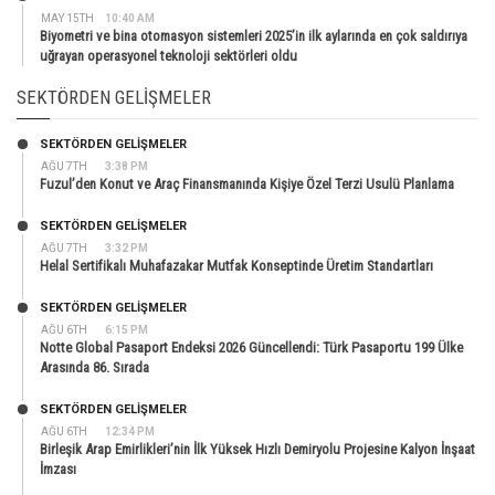
MAY 15TH
10:40 AM
Biyometri ve bina otomasyon sistemleri 2025’in ilk aylarında en çok saldırıya
uğrayan operasyonel teknoloji sektörleri oldu
SEKTÖRDEN GELIŞMELER
SEKTÖRDEN GELIŞMELER
AĞU 7TH
3:38 PM
Fuzul’den Konut ve Araç Finansmanında Kişiye Özel Terzi Usulü Planlama
SEKTÖRDEN GELIŞMELER
AĞU 7TH
3:32 PM
Helal Sertifikalı Muhafazakar Mutfak Konseptinde Üretim Standartları
SEKTÖRDEN GELIŞMELER
AĞU 6TH
6:15 PM
Notte Global Pasaport Endeksi 2026 Güncellendi: Türk Pasaportu 199 Ülke
Arasında 86. Sırada
SEKTÖRDEN GELIŞMELER
AĞU 6TH
12:34 PM
Birleşik Arap Emirlikleri’nin İlk Yüksek Hızlı Demiryolu Projesine Kalyon İnşaat
İmzası