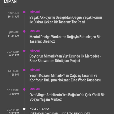
MIMARI
MİMARİ
NIS 22ND
10:11 AM
Başak Akkoyunlu Design’dan Özgün Saçak Formu
ile Dikkat Çeken Bir Tasarım: The Pearl
MİMARİ
ŞUB 6TH
11:39 AM
Mental Design Works’ten Doğayla Bütünleşen Bir
Tasarım: Greenox
MİMARİ
OCA 12TH
6:53 PM
Boytorun Mimarlık’tan Yurt Dışında İlk Mercedes-
Benz Showroom Dönüşüm Projesi
MİMARİ
NIS 16TH
1:29 PM
Yeşim Kozanlı Mimarlık’tan Çağdaş Tasarım ve
Konforun Buluşma Noktası: Elite World Kuşadası
MİMARİ
OCA 15TH
4:02 PM
Özer\Ürger Architects’ten Bağcılar’da Çok Yönlü Bir
Sosyal Yaşam Merkezi
KÜLTÜR-SANAT
OCA 14TH
3:37 PM