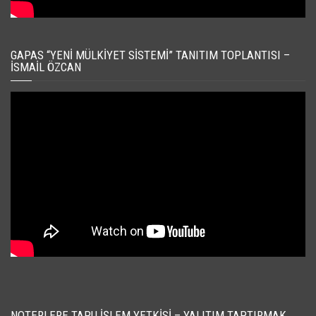
GAPAS “YENI MÜLKIYET SISTEMI” TANITIM TOPLANTISI –
İSMAIL ÖZCAN
NOTERLERE TAPU İŞLEM YETKISI – YALITIM TAPTIRMAK