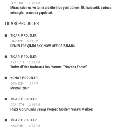
TEM 31ST
10:12 AM
Miras kalan ev ve tarım arazilerinde yeni dönem: İlk ihale artık sadece
mirasçılar arasında yapılacak
TICARI PROJELER
TİCARİ PROJELER
HAZ 12TH
5:14 PM
DENİZLİ’DE ŞİMDİ SKY NOW OFFICE ZAMANI
TİCARİ PROJELER
ARA 10TH
10:52 AM
Turkmall’dan Bodrum’a Dev Yatırım: “Novada Forum”
KONUT PROJELERI
OCA 12TH
1:39 PM
Mistral İzmir
TİCARİ PROJELER
ARA 10TH
12:14 PM
Plaza Görünümlü Sanayi Projesi: Modern Sanayi Merkezi
TİCARİ PROJELER
KAS 29TH
12:23 PM