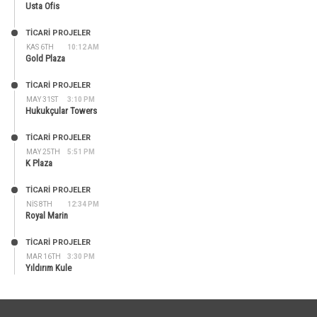
Usta Ofis
TİCARİ PROJELER
KAS 6TH
10:12 AM
Gold Plaza
TİCARİ PROJELER
MAY 31ST
3:10 PM
Hukukçular Towers
TİCARİ PROJELER
MAY 25TH
5:51 PM
K Plaza
TİCARİ PROJELER
NIS 8TH
12:34 PM
Royal Marin
TİCARİ PROJELER
MAR 16TH
3:30 PM
Yıldırım Kule