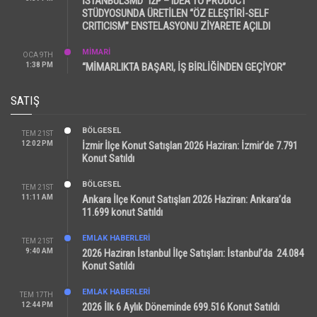
İSTANBULSMD “I2P – IDEA TO PRODUCT”
STÜDYOSUNDA ÜRETİLEN “ÖZ ELEŞTİRİ-SELF
CRITICISM” ENSTELASYONU ZİYARETE AÇILDI
MİMARİ
OCA 9TH
1:38 PM
“MİMARLIKTA BAŞARI, İŞ BİRLİĞİNDEN GEÇİYOR”
SATIŞ
BÖLGESEL
TEM 21ST
12:02 PM
İzmir İlçe Konut Satışları 2026 Haziran: İzmir’de 7.791
Konut Satıldı
BÖLGESEL
TEM 21ST
11:11 AM
Ankara İlçe Konut Satışları 2026 Haziran: Ankara’da
11.699 konut Satıldı
EMLAK HABERLERI
TEM 21ST
9:40 AM
2026 Haziran İstanbul İlçe Satışları: İstanbul’da 24.084
Konut Satıldı
EMLAK HABERLERI
TEM 17TH
12:44 PM
2026 İlk 6 Aylık Döneminde 699.516 Konut Satıldı