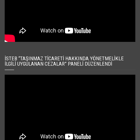
İSTEB “TAŞINMAZ TICARETI HAKKINDA YÖNETMELIKLE
İLGILI UYGULANAN CEZALAR” PANELI DÜZENLENDI