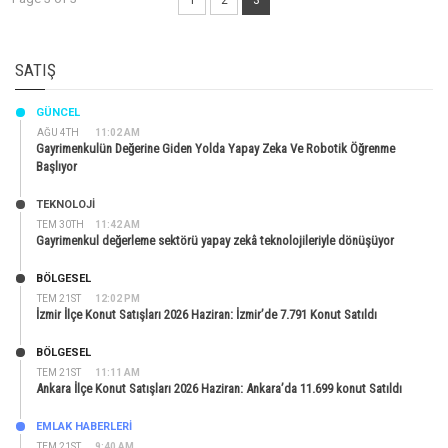
SATIŞ
GÜNCEL
AĞU 4TH
11:02 AM
Gayrimenkulün Değerine Giden Yolda Yapay Zeka Ve Robotik Öğrenme
Başlıyor
TEKNOLOJİ
TEM 30TH
11:42 AM
Gayrimenkul değerleme sektörü yapay zekâ teknolojileriyle dönüşüyor
BÖLGESEL
TEM 21ST
12:02 PM
İzmir İlçe Konut Satışları 2026 Haziran: İzmir’de 7.791 Konut Satıldı
BÖLGESEL
TEM 21ST
11:11 AM
Ankara İlçe Konut Satışları 2026 Haziran: Ankara’da 11.699 konut Satıldı
EMLAK HABERLERI
TEM 21ST
9:40 AM