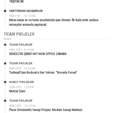
TAŞIYACAK
SEKTÖRDEN GELIŞMELER
TEM 31ST
10:12 AM
Miras kalan ev ve tarım arazilerinde yeni dönem: İlk ihale artık sadece
mirasçılar arasında yapılacak
TICARI PROJELER
TİCARİ PROJELER
HAZ 12TH
5:14 PM
DENİZLİ’DE ŞİMDİ SKY NOW OFFICE ZAMANI
TİCARİ PROJELER
ARA 10TH
10:52 AM
Turkmall’dan Bodrum’a Dev Yatırım: “Novada Forum”
KONUT PROJELERI
OCA 12TH
1:39 PM
Mistral İzmir
TİCARİ PROJELER
ARA 10TH
12:14 PM
Plaza Görünümlü Sanayi Projesi: Modern Sanayi Merkezi