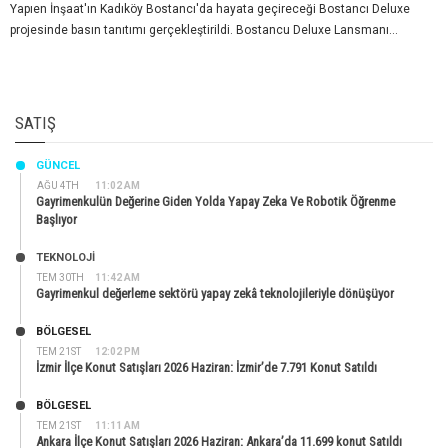
Yapıen İnşaat'ın Kadıköy Bostancı'da hayata geçireceği Bostancı Deluxe
projesinde basın tanıtımı gerçekleştirildi. Bostancu Deluxe Lansmanı...
SATIŞ
GÜNCEL
AĞU 4TH
11:02 AM
Gayrimenkulün Değerine Giden Yolda Yapay Zeka Ve Robotik Öğrenme
Başlıyor
TEKNOLOJİ
TEM 30TH
11:42 AM
Gayrimenkul değerleme sektörü yapay zekâ teknolojileriyle dönüşüyor
BÖLGESEL
TEM 21ST
12:02 PM
İzmir İlçe Konut Satışları 2026 Haziran: İzmir’de 7.791 Konut Satıldı
BÖLGESEL
TEM 21ST
11:11 AM
Ankara İlçe Konut Satışları 2026 Haziran: Ankara’da 11.699 konut Satıldı