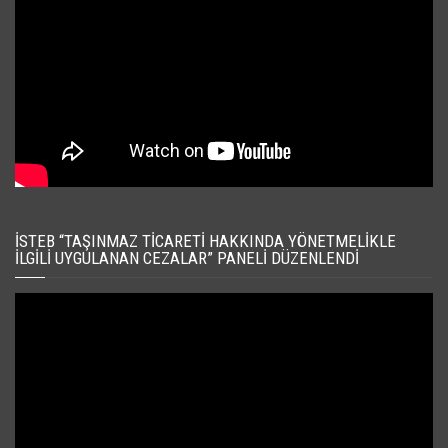
İSTEB “TAŞINMAZ TICARETI HAKKINDA YÖNETMELIKLE
İLGILI UYGULANAN CEZALAR” PANELI DÜZENLENDI