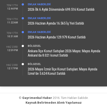
EMLAK HABERLERI
TEM 17TH
12:44 PM
2026 İlk 6 Aylık Döneminde 699.516 Konut Satıldı
EMLAK HABERLERI
TEM 17TH
11:22 AM
2026 Haziran Ayında 16.565 İş Yeri Satıldı
EMLAK HABERLERI
TEM 17TH
10:31 AM
2026 Haziran Ayında 129.979 Konut Satıldı
BÖLGESEL
HAZ 23RD
12:59 PM
Ankara İlçe Konut Satışları 2026 Mayıs: Mayıs Ayında
Ankara’da 8.021 konut Satıldı
BÖLGESEL
HAZ 23RD
12:17 PM
2026 Mayıs İzmir İlçe Konut Satışları: Mayıs Ayında
İzmir’de 5.624 Konut Satıldı
©
Gayrimenkul Haber
2016. Tüm Hakları Saklıdır.
Kaynak Belirtmeden Alıntı Yapılamaz