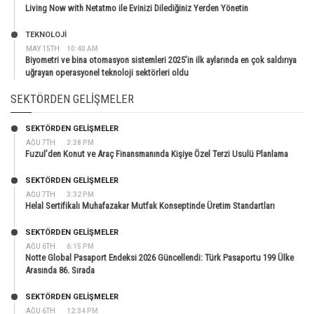
Living Now with Netatmo ile Evinizi Dilediğiniz Yerden Yönetin
TEKNOLOJİ
MAY 15TH
10:40 AM
Biyometri ve bina otomasyon sistemleri 2025’in ilk aylarında en çok saldırıya
uğrayan operasyonel teknoloji sektörleri oldu
SEKTÖRDEN GELIŞMELER
SEKTÖRDEN GELIŞMELER
AĞU 7TH
3:38 PM
Fuzul’den Konut ve Araç Finansmanında Kişiye Özel Terzi Usulü Planlama
SEKTÖRDEN GELIŞMELER
AĞU 7TH
3:32 PM
Helal Sertifikalı Muhafazakar Mutfak Konseptinde Üretim Standartları
SEKTÖRDEN GELIŞMELER
AĞU 6TH
6:15 PM
Notte Global Pasaport Endeksi 2026 Güncellendi: Türk Pasaportu 199 Ülke
Arasında 86. Sırada
SEKTÖRDEN GELIŞMELER
AĞU 6TH
12:34 PM