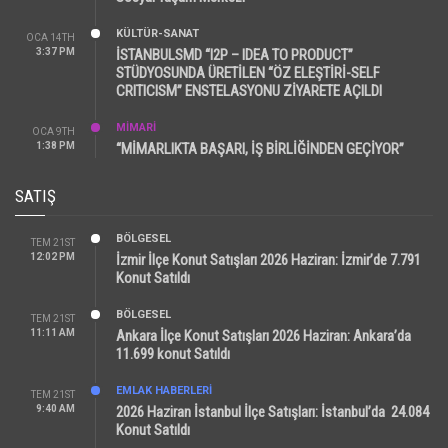
KÜLTÜR-SANAT
OCA 14TH
3:37 PM
İSTANBULSMD “I2P – IDEA TO PRODUCT”
STÜDYOSUNDA ÜRETİLEN “ÖZ ELEŞTİRİ-SELF
CRITICISM” ENSTELASYONU ZİYARETE AÇILDI
MİMARİ
OCA 9TH
1:38 PM
“MİMARLIKTA BAŞARI, İŞ BİRLİĞİNDEN GEÇİYOR”
SATIŞ
BÖLGESEL
TEM 21ST
12:02 PM
İzmir İlçe Konut Satışları 2026 Haziran: İzmir’de 7.791
Konut Satıldı
BÖLGESEL
TEM 21ST
11:11 AM
Ankara İlçe Konut Satışları 2026 Haziran: Ankara’da
11.699 konut Satıldı
EMLAK HABERLERI
TEM 21ST
9:40 AM
2026 Haziran İstanbul İlçe Satışları: İstanbul’da 24.084
Konut Satıldı