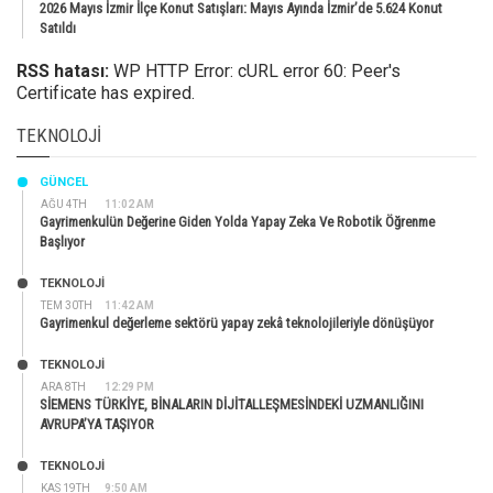
2026 Mayıs İzmir İlçe Konut Satışları: Mayıs Ayında İzmir’de 5.624 Konut
Satıldı
RSS hatası:
WP HTTP Error: cURL error 60: Peer's
Certificate has expired.
TEKNOLOJI
GÜNCEL
AĞU 4TH
11:02 AM
Gayrimenkulün Değerine Giden Yolda Yapay Zeka Ve Robotik Öğrenme
Başlıyor
TEKNOLOJİ
TEM 30TH
11:42 AM
Gayrimenkul değerleme sektörü yapay zekâ teknolojileriyle dönüşüyor
TEKNOLOJİ
ARA 8TH
12:29 PM
SİEMENS TÜRKİYE, BİNALARIN DİJİTALLEŞMESİNDEKİ UZMANLIĞINI
AVRUPA’YA TAŞIYOR
TEKNOLOJİ
KAS 19TH
9:50 AM