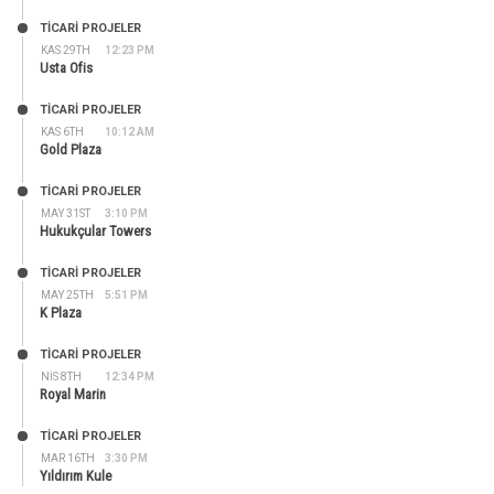
TİCARİ PROJELER
KAS 29TH
12:23 PM
Usta Ofis
TİCARİ PROJELER
KAS 6TH
10:12 AM
Gold Plaza
TİCARİ PROJELER
MAY 31ST
3:10 PM
Hukukçular Towers
TİCARİ PROJELER
MAY 25TH
5:51 PM
K Plaza
TİCARİ PROJELER
NIS 8TH
12:34 PM
Royal Marin
TİCARİ PROJELER
MAR 16TH
3:30 PM
Yıldırım Kule