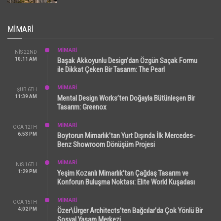
MIMARI
MİMARİ
NIS 22ND
10:11 AM
Başak Akkoyunlu Design’dan Özgün Saçak Formu
ile Dikkat Çeken Bir Tasarım: The Pearl
MİMARİ
ŞUB 6TH
11:39 AM
Mental Design Works’ten Doğayla Bütünleşen Bir
Tasarım: Greenox
MİMARİ
OCA 12TH
6:53 PM
Boytorun Mimarlık’tan Yurt Dışında İlk Mercedes-
Benz Showroom Dönüşüm Projesi
MİMARİ
NIS 16TH
1:29 PM
Yeşim Kozanlı Mimarlık’tan Çağdaş Tasarım ve
Konforun Buluşma Noktası: Elite World Kuşadası
MİMARİ
OCA 15TH
4:02 PM
Özer\Ürger Architects’ten Bağcılar’da Çok Yönlü Bir
Sosyal Yaşam Merkezi