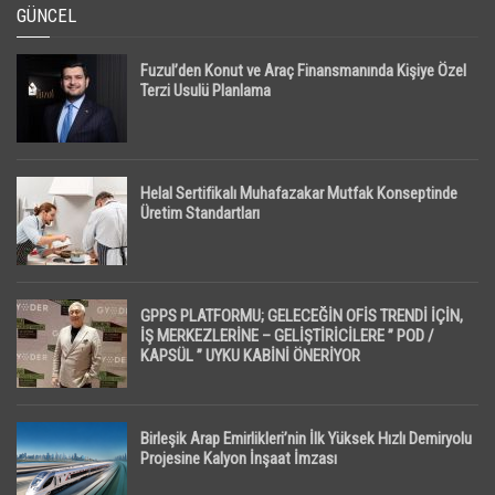
GÜNCEL
Fuzul’den Konut ve Araç Finansmanında Kişiye Özel
Terzi Usulü Planlama
Helal Sertifikalı Muhafazakar Mutfak Konseptinde
Üretim Standartları
GPPS PLATFORMU; GELECEĞİN OFİS TRENDİ İÇİN,
İŞ MERKEZLERİNE – GELİŞTİRİCİLERE ” POD /
KAPSÜL ” UYKU KABİNİ ÖNERİYOR
Birleşik Arap Emirlikleri’nin İlk Yüksek Hızlı Demiryolu
Projesine Kalyon İnşaat İmzası