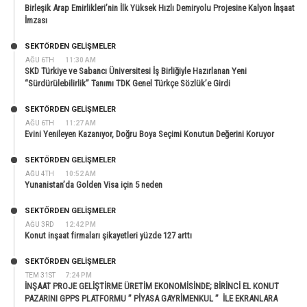
Birleşik Arap Emirlikleri’nin İlk Yüksek Hızlı Demiryolu Projesine Kalyon İnşaat
İmzası
SEKTÖRDEN GELIŞMELER
AĞU 6TH
11:30 AM
SKD Türkiye ve Sabancı Üniversitesi İş Birliğiyle Hazırlanan Yeni
“Sürdürülebilirlik” Tanımı TDK Genel Türkçe Sözlük’e Girdi
SEKTÖRDEN GELIŞMELER
AĞU 6TH
11:27 AM
Evini Yenileyen Kazanıyor, Doğru Boya Seçimi Konutun Değerini Koruyor
SEKTÖRDEN GELIŞMELER
AĞU 4TH
10:52 AM
Yunanistan’da Golden Visa için 5 neden
SEKTÖRDEN GELIŞMELER
AĞU 3RD
12:42 PM
Konut inşaat firmaları şikayetleri yüzde 127 arttı
SEKTÖRDEN GELIŞMELER
TEM 31ST
7:24 PM
İNŞAAT PROJE GELİŞTİRME ÜRETİM EKONOMİSİNDE; BİRİNCİ EL KONUT
PAZARINI GPPS PLATFORMU ” PİYASA GAYRİMENKUL ” İLE EKRANLARA