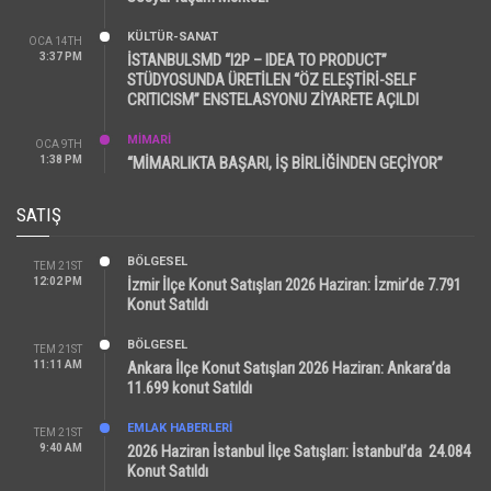
KÜLTÜR-SANAT
OCA 14TH
3:37 PM
İSTANBULSMD “I2P – IDEA TO PRODUCT”
STÜDYOSUNDA ÜRETİLEN “ÖZ ELEŞTİRİ-SELF
CRITICISM” ENSTELASYONU ZİYARETE AÇILDI
MİMARİ
OCA 9TH
1:38 PM
“MİMARLIKTA BAŞARI, İŞ BİRLİĞİNDEN GEÇİYOR”
SATIŞ
BÖLGESEL
TEM 21ST
12:02 PM
İzmir İlçe Konut Satışları 2026 Haziran: İzmir’de 7.791
Konut Satıldı
BÖLGESEL
TEM 21ST
11:11 AM
Ankara İlçe Konut Satışları 2026 Haziran: Ankara’da
11.699 konut Satıldı
EMLAK HABERLERI
TEM 21ST
9:40 AM
2026 Haziran İstanbul İlçe Satışları: İstanbul’da 24.084
Konut Satıldı