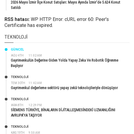
2026 Mayıs İzmir İlçe Konut Satışları: Mayıs Ayında İzmir’de 5.624 Konut
Satıldı
RSS hatası:
WP HTTP Error: cURL error 60: Peer's
Certificate has expired.
TEKNOLOJI
GÜNCEL
AĞU 4TH
11:02 AM
Gayrimenkulün Değerine Giden Yolda Yapay Zeka Ve Robotik Öğrenme
Başlıyor
TEKNOLOJİ
TEM 30TH
11:42 AM
Gayrimenkul değerleme sektörü yapay zekâ teknolojileriyle dönüşüyor
TEKNOLOJİ
ARA 8TH
12:29 PM
SİEMENS TÜRKİYE, BİNALARIN DİJİTALLEŞMESİNDEKİ UZMANLIĞINI
AVRUPA’YA TAŞIYOR
TEKNOLOJİ
KAS 19TH
9:50 AM