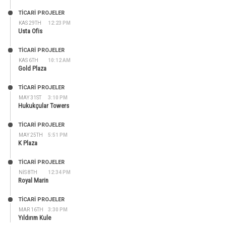
TİCARİ PROJELER
KAS 29TH
12:23 PM
Usta Ofis
TİCARİ PROJELER
KAS 6TH
10:12 AM
Gold Plaza
TİCARİ PROJELER
MAY 31ST
3:10 PM
Hukukçular Towers
TİCARİ PROJELER
MAY 25TH
5:51 PM
K Plaza
TİCARİ PROJELER
NIS 8TH
12:34 PM
Royal Marin
TİCARİ PROJELER
MAR 16TH
3:30 PM
Yıldırım Kule