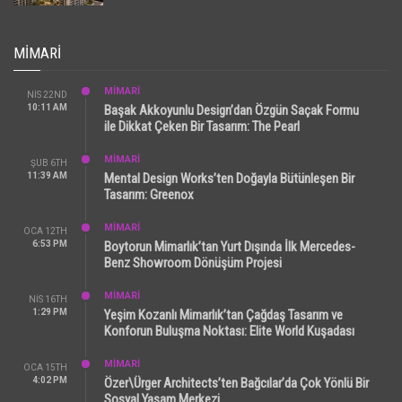
MIMARI
MİMARİ
NIS 22ND
10:11 AM
Başak Akkoyunlu Design’dan Özgün Saçak Formu
ile Dikkat Çeken Bir Tasarım: The Pearl
MİMARİ
ŞUB 6TH
11:39 AM
Mental Design Works’ten Doğayla Bütünleşen Bir
Tasarım: Greenox
MİMARİ
OCA 12TH
6:53 PM
Boytorun Mimarlık’tan Yurt Dışında İlk Mercedes-
Benz Showroom Dönüşüm Projesi
MİMARİ
NIS 16TH
1:29 PM
Yeşim Kozanlı Mimarlık’tan Çağdaş Tasarım ve
Konforun Buluşma Noktası: Elite World Kuşadası
MİMARİ
OCA 15TH
4:02 PM
Özer\Ürger Architects’ten Bağcılar’da Çok Yönlü Bir
Sosyal Yaşam Merkezi