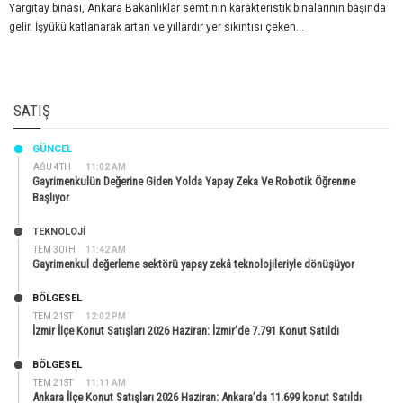
Yargıtay binası, Ankara Bakanlıklar semtinin karakteristik binalarının başında
gelir. İşyükü katlanarak artan ve yıllardır yer sıkıntısı çeken...
SATIŞ
GÜNCEL
AĞU 4TH
11:02 AM
Gayrimenkulün Değerine Giden Yolda Yapay Zeka Ve Robotik Öğrenme
Başlıyor
TEKNOLOJİ
TEM 30TH
11:42 AM
Gayrimenkul değerleme sektörü yapay zekâ teknolojileriyle dönüşüyor
BÖLGESEL
TEM 21ST
12:02 PM
İzmir İlçe Konut Satışları 2026 Haziran: İzmir’de 7.791 Konut Satıldı
BÖLGESEL
TEM 21ST
11:11 AM
Ankara İlçe Konut Satışları 2026 Haziran: Ankara’da 11.699 konut Satıldı