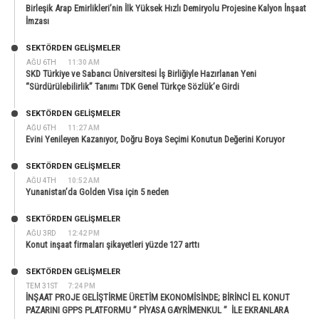
Birleşik Arap Emirlikleri’nin İlk Yüksek Hızlı Demiryolu Projesine Kalyon İnşaat
İmzası
SEKTÖRDEN GELIŞMELER
AĞU 6TH
11:30 AM
SKD Türkiye ve Sabancı Üniversitesi İş Birliğiyle Hazırlanan Yeni
“Sürdürülebilirlik” Tanımı TDK Genel Türkçe Sözlük’e Girdi
SEKTÖRDEN GELIŞMELER
AĞU 6TH
11:27 AM
Evini Yenileyen Kazanıyor, Doğru Boya Seçimi Konutun Değerini Koruyor
SEKTÖRDEN GELIŞMELER
AĞU 4TH
10:52 AM
Yunanistan’da Golden Visa için 5 neden
SEKTÖRDEN GELIŞMELER
AĞU 3RD
12:42 PM
Konut inşaat firmaları şikayetleri yüzde 127 arttı
SEKTÖRDEN GELIŞMELER
TEM 31ST
7:24 PM
İNŞAAT PROJE GELİŞTİRME ÜRETİM EKONOMİSİNDE; BİRİNCİ EL KONUT
PAZARINI GPPS PLATFORMU ” PİYASA GAYRİMENKUL ” İLE EKRANLARA