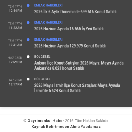
EMLAK HABERLERI
TEM 17TH
12:44 PM
2026 İlk 6 Aylık Döneminde 699.516 Konut Satıldı
EMLAK HABERLERI
TEM 17TH
11:22 AM
2026 Haziran Ayında 16.565 İş Yeri Satıldı
EMLAK HABERLERI
TEM 17TH
10:31 AM
2026 Haziran Ayında 129.979 Konut Satıldı
BÖLGESEL
HAZ 23RD
12:59 PM
Ankara İlçe Konut Satışları 2026 Mayıs: Mayıs Ayında
Ankara’da 8.021 konut Satıldı
BÖLGESEL
HAZ 23RD
12:17 PM
2026 Mayıs İzmir İlçe Konut Satışları: Mayıs Ayında
İzmir’de 5.624 Konut Satıldı
©
Gayrimenkul Haber
2016. Tüm Hakları Saklıdır.
Kaynak Belirtmeden Alıntı Yapılamaz