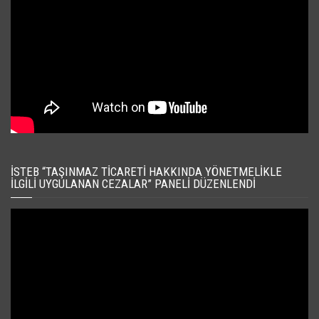
İSTEB “TAŞINMAZ TICARETI HAKKINDA YÖNETMELIKLE
İLGILI UYGULANAN CEZALAR” PANELI DÜZENLENDI