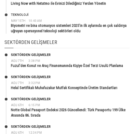
Living Now with Netatmo ile Evinizi Dilediğiniz Yerden Yönetin
TEKNOLOJİ
MAY 15TH
10:40 AM
Biyometri ve bina otomasyon sistemleri 2025’in ilk aylarında en çok saldırıya
uğrayan operasyonel teknoloji sektörleri oldu
SEKTÖRDEN GELIŞMELER
SEKTÖRDEN GELIŞMELER
AĞU 7TH
3:38 PM
Fuzul’den Konut ve Araç Finansmanında Kişiye Özel Terzi Usulü Planlama
SEKTÖRDEN GELIŞMELER
AĞU 7TH
3:32 PM
Helal Sertifikalı Muhafazakar Mutfak Konseptinde Üretim Standartları
SEKTÖRDEN GELIŞMELER
AĞU 6TH
6:15 PM
Notte Global Pasaport Endeksi 2026 Güncellendi: Türk Pasaportu 199 Ülke
Arasında 86. Sırada
SEKTÖRDEN GELIŞMELER
AĞU 6TH
12:34 PM