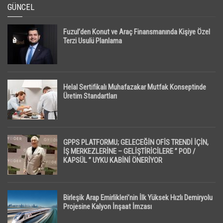
GÜNCEL
Fuzul’den Konut ve Araç Finansmanında Kişiye Özel
Terzi Usulü Planlama
Helal Sertifikalı Muhafazakar Mutfak Konseptinde
Üretim Standartları
GPPS PLATFORMU; GELECEĞİN OFİS TRENDİ İÇİN,
İŞ MERKEZLERİNE – GELİŞTİRİCİLERE ” POD /
KAPSÜL ” UYKU KABİNİ ÖNERİYOR
Birleşik Arap Emirlikleri’nin İlk Yüksek Hızlı Demiryolu
Projesine Kalyon İnşaat İmzası