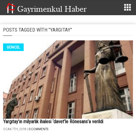
POSTS TAGGED WITH "YARGITAY"
GÜNCEL
Yargıtay’ın milyarlık ihalesi ‘davet’le Rönesans’a verildi
OCAK 7TH, 2018 |
0 COMMENTS