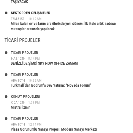
TAŞIYACAK
SEKTÖRDEN GELIŞMELER
TEM 31ST
10:12 AM
Miras kalan ev ve tarım arazilerinde yeni dönem: İlk ihale artık sadece
mirasçılar arasında yapılacak
TICARI PROJELER
TİCARİ PROJELER
HAZ 12TH
5:14 PM
DENİZLİ’DE ŞİMDİ SKY NOW OFFICE ZAMANI
TİCARİ PROJELER
ARA 10TH
10:52 AM
Turkmall’dan Bodrum’a Dev Yatırım: “Novada Forum”
KONUT PROJELERI
OCA 12TH
1:39 PM
Mistral İzmir
TİCARİ PROJELER
ARA 10TH
12:14 PM
Plaza Görünümlü Sanayi Projesi: Modern Sanayi Merkezi