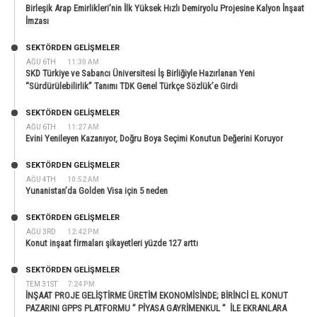
Birleşik Arap Emirlikleri’nin İlk Yüksek Hızlı Demiryolu Projesine Kalyon İnşaat
İmzası
SEKTÖRDEN GELIŞMELER
AĞU 6TH
11:30 AM
SKD Türkiye ve Sabancı Üniversitesi İş Birliğiyle Hazırlanan Yeni
“Sürdürülebilirlik” Tanımı TDK Genel Türkçe Sözlük’e Girdi
SEKTÖRDEN GELIŞMELER
AĞU 6TH
11:27 AM
Evini Yenileyen Kazanıyor, Doğru Boya Seçimi Konutun Değerini Koruyor
SEKTÖRDEN GELIŞMELER
AĞU 4TH
10:52 AM
Yunanistan’da Golden Visa için 5 neden
SEKTÖRDEN GELIŞMELER
AĞU 3RD
12:42 PM
Konut inşaat firmaları şikayetleri yüzde 127 arttı
SEKTÖRDEN GELIŞMELER
TEM 31ST
7:24 PM
İNŞAAT PROJE GELİŞTİRME ÜRETİM EKONOMİSİNDE; BİRİNCİ EL KONUT
PAZARINI GPPS PLATFORMU ” PİYASA GAYRİMENKUL ” İLE EKRANLARA