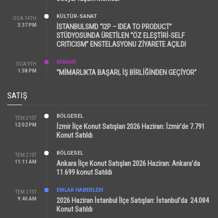
KÜLTÜR-SANAT
OCA 14TH
3:37 PM
İSTANBULSMD “I2P – IDEA TO PRODUCT”
STÜDYOSUNDA ÜRETİLEN “ÖZ ELEŞTİRİ-SELF
CRITICISM” ENSTELASYONU ZİYARETE AÇILDI
MİMARİ
OCA 9TH
1:38 PM
“MİMARLIKTA BAŞARI, İŞ BİRLİĞİNDEN GEÇİYOR”
SATIŞ
BÖLGESEL
TEM 21ST
12:02 PM
İzmir İlçe Konut Satışları 2026 Haziran: İzmir’de 7.791
Konut Satıldı
BÖLGESEL
TEM 21ST
11:11 AM
Ankara İlçe Konut Satışları 2026 Haziran: Ankara’da
11.699 konut Satıldı
EMLAK HABERLERI
TEM 21ST
9:40 AM
2026 Haziran İstanbul İlçe Satışları: İstanbul’da 24.084
Konut Satıldı