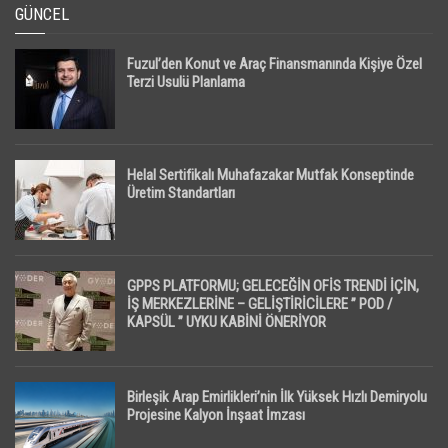
GÜNCEL
Fuzul’den Konut ve Araç Finansmanında Kişiye Özel
Terzi Usulü Planlama
Helal Sertifikalı Muhafazakar Mutfak Konseptinde
Üretim Standartları
GPPS PLATFORMU; GELECEĞİN OFİS TRENDİ İÇİN,
İŞ MERKEZLERİNE – GELİŞTİRİCİLERE ” POD /
KAPSÜL ” UYKU KABİNİ ÖNERİYOR
Birleşik Arap Emirlikleri’nin İlk Yüksek Hızlı Demiryolu
Projesine Kalyon İnşaat İmzası