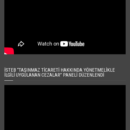
İSTEB “TAŞINMAZ TICARETI HAKKINDA YÖNETMELIKLE
İLGILI UYGULANAN CEZALAR” PANELI DÜZENLENDI