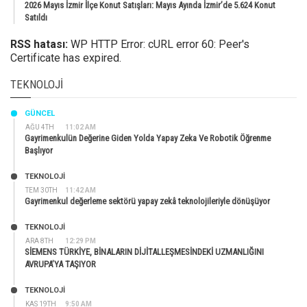
2026 Mayıs İzmir İlçe Konut Satışları: Mayıs Ayında İzmir’de 5.624 Konut
Satıldı
RSS hatası:
WP HTTP Error: cURL error 60: Peer's
Certificate has expired.
TEKNOLOJI
GÜNCEL
AĞU 4TH
11:02 AM
Gayrimenkulün Değerine Giden Yolda Yapay Zeka Ve Robotik Öğrenme
Başlıyor
TEKNOLOJİ
TEM 30TH
11:42 AM
Gayrimenkul değerleme sektörü yapay zekâ teknolojileriyle dönüşüyor
TEKNOLOJİ
ARA 8TH
12:29 PM
SİEMENS TÜRKİYE, BİNALARIN DİJİTALLEŞMESİNDEKİ UZMANLIĞINI
AVRUPA’YA TAŞIYOR
TEKNOLOJİ
KAS 19TH
9:50 AM