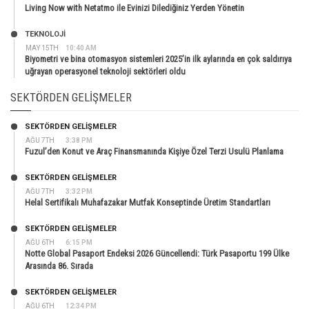
Living Now with Netatmo ile Evinizi Dilediğiniz Yerden Yönetin
TEKNOLOJİ
MAY 15TH
10:40 AM
Biyometri ve bina otomasyon sistemleri 2025’in ilk aylarında en çok saldırıya
uğrayan operasyonel teknoloji sektörleri oldu
SEKTÖRDEN GELIŞMELER
SEKTÖRDEN GELIŞMELER
AĞU 7TH
3:38 PM
Fuzul’den Konut ve Araç Finansmanında Kişiye Özel Terzi Usulü Planlama
SEKTÖRDEN GELIŞMELER
AĞU 7TH
3:32 PM
Helal Sertifikalı Muhafazakar Mutfak Konseptinde Üretim Standartları
SEKTÖRDEN GELIŞMELER
AĞU 6TH
6:15 PM
Notte Global Pasaport Endeksi 2026 Güncellendi: Türk Pasaportu 199 Ülke
Arasında 86. Sırada
SEKTÖRDEN GELIŞMELER
AĞU 6TH
12:34 PM