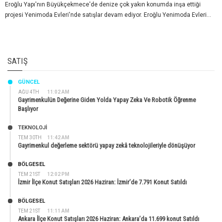
Eroğlu Yapı'nın Büyükçekmece'de denize çok yakın konumda inşa ettiği
projesi Yenimoda Evleri'nde satışlar devam ediyor. Eroğlu Yenimoda Evleri...
SATIŞ
GÜNCEL
AĞU 4TH
11:02 AM
Gayrimenkulün Değerine Giden Yolda Yapay Zeka Ve Robotik Öğrenme
Başlıyor
TEKNOLOJİ
TEM 30TH
11:42 AM
Gayrimenkul değerleme sektörü yapay zekâ teknolojileriyle dönüşüyor
BÖLGESEL
TEM 21ST
12:02 PM
İzmir İlçe Konut Satışları 2026 Haziran: İzmir’de 7.791 Konut Satıldı
BÖLGESEL
TEM 21ST
11:11 AM
Ankara İlçe Konut Satışları 2026 Haziran: Ankara’da 11.699 konut Satıldı