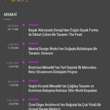
MIMARI
MİMARİ
NIS 22ND
10:11 AM
Başak Akkoyunlu Design’dan Özgün Saçak Formu
ile Dikkat Çeken Bir Tasarım: The Pearl
MİMARİ
ŞUB 6TH
11:39 AM
Mental Design Works’ten Doğayla Bütünleşen Bir
Tasarım: Greenox
MİMARİ
OCA 12TH
6:53 PM
Boytorun Mimarlık’tan Yurt Dışında İlk Mercedes-
Benz Showroom Dönüşüm Projesi
MİMARİ
NIS 16TH
1:29 PM
Yeşim Kozanlı Mimarlık’tan Çağdaş Tasarım ve
Konforun Buluşma Noktası: Elite World Kuşadası
MİMARİ
OCA 15TH
4:02 PM
Özer\Ürger Architects’ten Bağcılar’da Çok Yönlü Bir
Sosyal Yaşam Merkezi