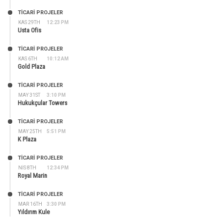
TİCARİ PROJELER
KAS 29TH
12:23 PM
Usta Ofis
TİCARİ PROJELER
KAS 6TH
10:12 AM
Gold Plaza
TİCARİ PROJELER
MAY 31ST
3:10 PM
Hukukçular Towers
TİCARİ PROJELER
MAY 25TH
5:51 PM
K Plaza
TİCARİ PROJELER
NIS 8TH
12:34 PM
Royal Marin
TİCARİ PROJELER
MAR 16TH
3:30 PM
Yıldırım Kule