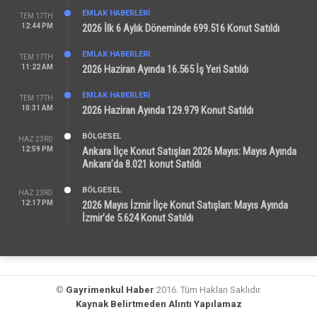
EMLAK HABERLERI
TEM 17TH
12:44 PM
2026 İlk 6 Aylık Döneminde 699.516 Konut Satıldı
EMLAK HABERLERI
TEM 17TH
11:22 AM
2026 Haziran Ayında 16.565 İş Yeri Satıldı
EMLAK HABERLERI
TEM 17TH
10:31 AM
2026 Haziran Ayında 129.979 Konut Satıldı
BÖLGESEL
HAZ 23RD
12:59 PM
Ankara İlçe Konut Satışları 2026 Mayıs: Mayıs Ayında
Ankara’da 8.021 konut Satıldı
BÖLGESEL
HAZ 23RD
12:17 PM
2026 Mayıs İzmir İlçe Konut Satışları: Mayıs Ayında
İzmir’de 5.624 Konut Satıldı
©
Gayrimenkul Haber
2016. Tüm Hakları Saklıdır.
Kaynak Belirtmeden Alıntı Yapılamaz