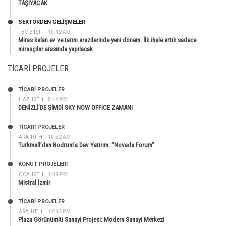
TAŞIYACAK
SEKTÖRDEN GELIŞMELER
TEM 31ST
10:12 AM
Miras kalan ev ve tarım arazilerinde yeni dönem: İlk ihale artık sadece
mirasçılar arasında yapılacak
TICARI PROJELER
TİCARİ PROJELER
HAZ 12TH
5:14 PM
DENİZLİ’DE ŞİMDİ SKY NOW OFFICE ZAMANI
TİCARİ PROJELER
ARA 10TH
10:52 AM
Turkmall’dan Bodrum’a Dev Yatırım: “Novada Forum”
KONUT PROJELERI
OCA 12TH
1:39 PM
Mistral İzmir
TİCARİ PROJELER
ARA 10TH
12:14 PM
Plaza Görünümlü Sanayi Projesi: Modern Sanayi Merkezi