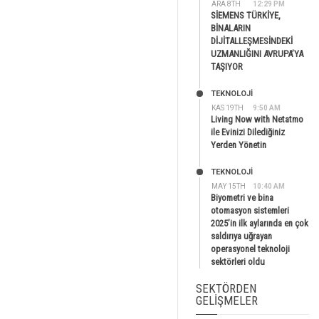
ARA 8TH
12:29 PM
SİEMENS TÜRKİYE,
BİNALARIN
DİJİTALLEŞMESİNDEKİ
UZMANLIĞINI AVRUPA’YA
TAŞIYOR
TEKNOLOJİ
KAS 19TH
9:50 AM
Living Now with Netatmo
ile Evinizi Dilediğiniz
Yerden Yönetin
TEKNOLOJİ
MAY 15TH
10:40 AM
Biyometri ve bina
otomasyon sistemleri
2025’in ilk aylarında en çok
saldırıya uğrayan
operasyonel teknoloji
sektörleri oldu
SEKTÖRDEN
GELIŞMELER