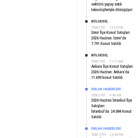
sektörü yapay zekâ
teknolojileriyle dönüşüyor
BÖLGESEL
TEM 21ST
12:02 PM
İzmir İlçe Konut Satışları
2026 Haziran: İzmir’de
7.791 Konut Satıldı
BÖLGESEL
TEM 21ST
11:11 AM
Ankara İlçe Konut Satışları
2026 Haziran: Ankara’da
11.699 konut Satıldı
EMLAK HABERLERI
TEM 21ST
9:40 AM
2026 Haziran İstanbul İlçe
Satışları:
İstanbul’da 24.084 Konut
Satıldı
EMLAK HABERLERI
TEM 17TH
12:44 PM