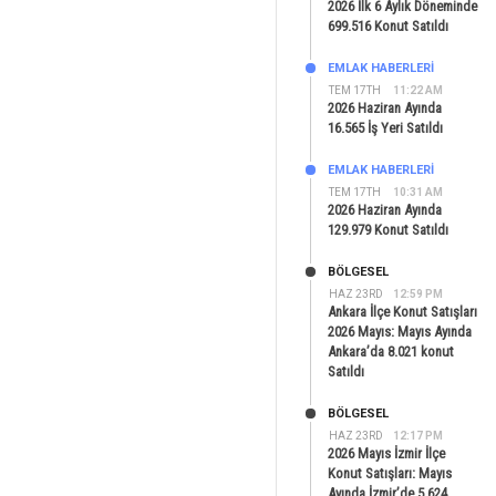
2026 İlk 6 Aylık Döneminde
699.516 Konut Satıldı
EMLAK HABERLERI
TEM 17TH
11:22 AM
2026 Haziran Ayında
16.565 İş Yeri Satıldı
EMLAK HABERLERI
TEM 17TH
10:31 AM
2026 Haziran Ayında
129.979 Konut Satıldı
BÖLGESEL
HAZ 23RD
12:59 PM
Ankara İlçe Konut Satışları
2026 Mayıs: Mayıs Ayında
Ankara’da 8.021 konut
Satıldı
BÖLGESEL
HAZ 23RD
12:17 PM
2026 Mayıs İzmir İlçe
Konut Satışları: Mayıs
Ayında İzmir’de 5.624