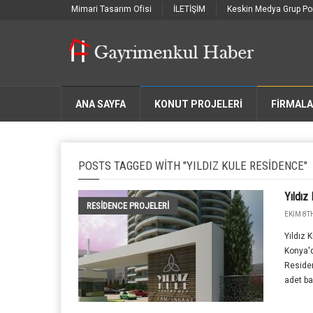
Mimari Tasarım Ofisi
İLETİŞİM
Keskin Medya Grup Por
ANA SAYFA
KONUT PROJELERİ
FIRMAL
POSTS TAGGED WITH "YILDIZ KULE RESIDENCE"
Yıldız
RESIDENCE PROJELERI
EKIM 8TH
Yıldız 
Konya'd
Residen
adet ba