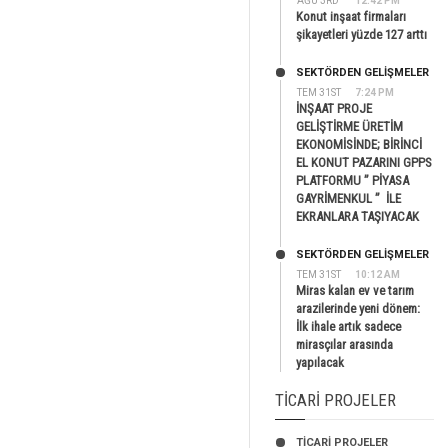
AĞU 3RD
12:42 PM
Konut inşaat firmaları
şikayetleri yüzde 127 arttı
SEKTÖRDEN GELIŞMELER
TEM 31ST
7:24 PM
İNŞAAT PROJE
GELİŞTİRME ÜRETİM
EKONOMİSİNDE; BİRİNCİ
EL KONUT PAZARINI GPPS
PLATFORMU ” PİYASA
GAYRİMENKUL ” İLE
EKRANLARA TAŞIYACAK
SEKTÖRDEN GELIŞMELER
TEM 31ST
10:12 AM
Miras kalan ev ve tarım
arazilerinde yeni dönem:
İlk ihale artık sadece
mirasçılar arasında
yapılacak
TICARI PROJELER
TİCARİ PROJELER