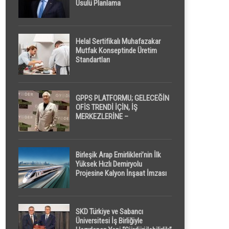
Usulü Planlama
Helal Sertifikalı Muhafazakar
Mutfak Konseptinde Üretim
Standartları
GPPS PLATFORMU; GELECEĞİN
OFİS TRENDİ İÇİN, İŞ
MERKEZLERİNE –
GELİŞTİRİCİLERE ” POD /
KAPSÜL ” UYKU KABİNİ
ÖNERİYOR
Birleşik Arap Emirlikleri’nin İlk
Yüksek Hızlı Demiryolu
Projesine Kalyon İnşaat İmzası
SKD Türkiye ve Sabancı
Üniversitesi İş Birliğiyle