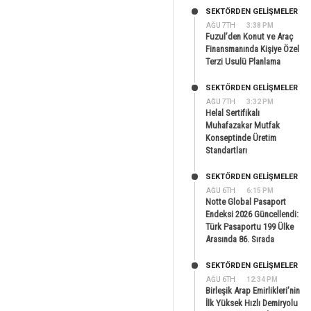
SEKTÖRDEN GELIŞMELER
AĞU 7TH
3:38 PM
Fuzul’den Konut ve Araç
Finansmanında Kişiye Özel
Terzi Usulü Planlama
SEKTÖRDEN GELIŞMELER
AĞU 7TH
3:32 PM
Helal Sertifikalı
Muhafazakar Mutfak
Konseptinde Üretim
Standartları
SEKTÖRDEN GELIŞMELER
AĞU 6TH
6:15 PM
Notte Global Pasaport
Endeksi 2026 Güncellendi:
Türk Pasaportu 199 Ülke
Arasında 86. Sırada
SEKTÖRDEN GELIŞMELER
AĞU 6TH
12:34 PM
Birleşik Arap Emirlikleri’nin
İlk Yüksek Hızlı Demiryolu