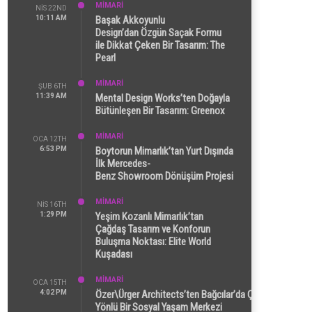
MİMARİ
NIS 22ND
10:11 AM
Başak Akkoyunlu
Design’dan Özgün Saçak Formu
ile Dikkat Çeken Bir Tasarım: The
Pearl
MİMARİ
ŞUB 6TH
11:39 AM
Mental Design Works’ten Doğayla
Bütünleşen Bir Tasarım: Greenox
MİMARİ
OCA 12TH
6:53 PM
Boytorun Mimarlık’tan Yurt Dışında
İlk Mercedes-
Benz Showroom Dönüşüm Projesi
MİMARİ
NIS 16TH
1:29 PM
Yeşim Kozanlı Mimarlık’tan
Çağdaş Tasarım ve Konforun
Buluşma Noktası: Elite World
Kuşadası
MİMARİ
OCA 15TH
4:02 PM
Özer\Ürger Architects’ten Bağcılar’da Çok
Yönlü Bir Sosyal Yaşam Merkezi