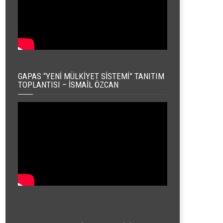
GAPAS “YENI MÜLKIYET SISTEMI” TANITIM
TOPLANTISI – İSMAIL ÖZCAN