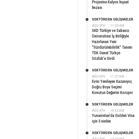
Projesine Kalyon İnşaat
İmzası
SEKTÖRDEN GELIŞMELER
AĞU 6TH
11:30 AM
SKD Türkiye ve Sabancı
Üniversitesi İş Birliğiyle
Hazırlanan Yeni
“Sürdürülebilirlik” Tanımı
TDK Genel Türkçe
Sözlük’e Girdi
SEKTÖRDEN GELIŞMELER
AĞU 6TH
11:27 AM
Evini Yenileyen Kazanıyor,
Doğru Boya Seçimi
Konutun Değerini Koruyor
SEKTÖRDEN GELIŞMELER
AĞU 4TH
10:52 AM
Yunanistan’da Golden Visa
için 5 neden
SEKTÖRDEN GELIŞMELER