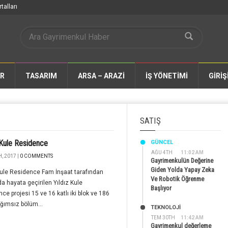
talları
AR
TASARIM
ARSA – ARAZİ
İŞ YÖNETİMİ
GİRİŞ
SATIŞ
 Kule Residence
GÜNCEL
AĞU 4TH
11:02 AM
, 2017 |
0 COMMENTS
Gayrimenkulün Değerine
Giden Yolda Yapay Zeka
Kule Residence Fam İnşaat tarafından
Ve Robotik Öğrenme
a hayata geçirilen Yıldız Kule
Başlıyor
ce projesi 15 ve 16 katlı iki blok ve 186
ğımsız bölüm...
TEKNOLOJİ
TEM 30TH
11:42 AM
Gayrimenkul değerleme