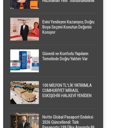
Hazırlanan Yeni “Sürdürülebilirlik”
Tanımı TDK Genel Türkçe
Sözlük’e Girdi
Evini Yenileyen Kazanıyor, Doğru
Boya Seçimi Konutun Değerini
Koruyor
Güvenli ve Konforlu Yapıların
Temelinde Doğru Yalıtım Var
100 MİLYON TL’LİK YATIRIMLA
CUMHURİYET MİRASI,
ESKİŞEHİR HALKEVİ YENİDEN
HAYAT BULUYOR
Notte Global Pasaport Endeksi
2026 Güncellendi: Türk
Pasaportu 199 Ülke Arasında 86.