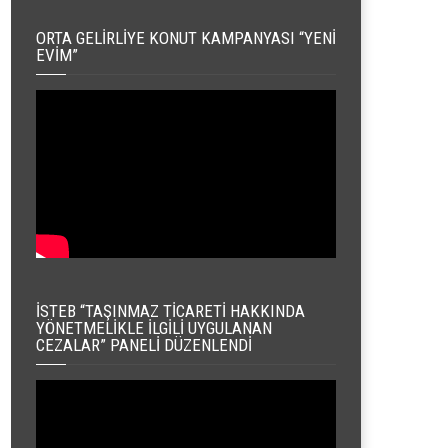
ORTA GELIRLIYE KONUT KAMPANYASI “YENI
EVIM”
İSTEB “TAŞINMAZ TICARETI HAKKINDA
YÖNETMELIKLE İLGILI UYGULANAN
CEZALAR” PANELI DÜZENLENDI