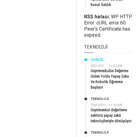
Konut Satıldı
RSS hatası:
WP HTTP
Error: cURL error 60:
Peer's Certificate has
expired.
TEKNOLOJI
GÜNCEL
AĞU 4TH
11:02 AM
Gayrimenkulün Değerine
Giden Yolda Yapay Zeka
Ve Robotik Öğrenme
Başlıyor
TEKNOLOJİ
TEM 30TH
11:42 AM
Gayrimenkul değerleme
sektörü yapay zekâ
teknolojileriyle dönüşüyor
TEKNOLOJİ