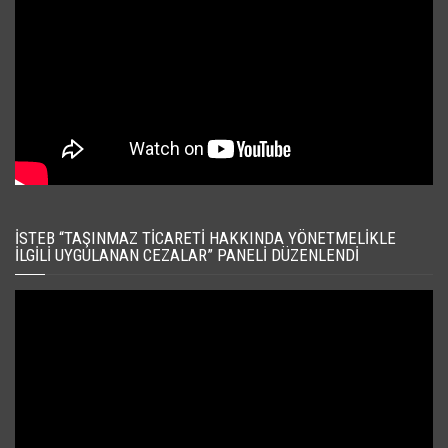
İSTEB “TAŞINMAZ TICARETI HAKKINDA YÖNETMELIKLE
İLGILI UYGULANAN CEZALAR” PANELI DÜZENLENDI