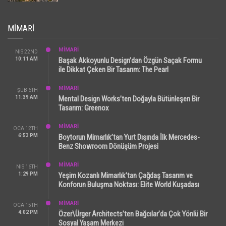
MIMARI
MİMARİ
NIS 22ND
10:11 AM
Başak Akkoyunlu Design’dan Özgün Saçak Formu
ile Dikkat Çeken Bir Tasarım: The Pearl
MİMARİ
ŞUB 6TH
11:39 AM
Mental Design Works’ten Doğayla Bütünleşen Bir
Tasarım: Greenox
MİMARİ
OCA 12TH
6:53 PM
Boytorun Mimarlık’tan Yurt Dışında İlk Mercedes-
Benz Showroom Dönüşüm Projesi
MİMARİ
NIS 16TH
1:29 PM
Yeşim Kozanlı Mimarlık’tan Çağdaş Tasarım ve
Konforun Buluşma Noktası: Elite World Kuşadası
MİMARİ
OCA 15TH
4:02 PM
Özer\Ürger Architects’ten Bağcılar’da Çok Yönlü Bir
Sosyal Yaşam Merkezi