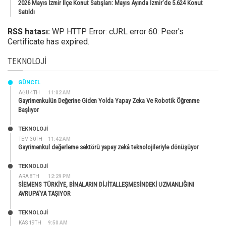
2026 Mayıs İzmir İlçe Konut Satışları: Mayıs Ayında İzmir’de 5.624 Konut
Satıldı
RSS hatası:
WP HTTP Error: cURL error 60: Peer's
Certificate has expired.
TEKNOLOJI
GÜNCEL
AĞU 4TH
11:02 AM
Gayrimenkulün Değerine Giden Yolda Yapay Zeka Ve Robotik Öğrenme
Başlıyor
TEKNOLOJİ
TEM 30TH
11:42 AM
Gayrimenkul değerleme sektörü yapay zekâ teknolojileriyle dönüşüyor
TEKNOLOJİ
ARA 8TH
12:29 PM
SİEMENS TÜRKİYE, BİNALARIN DİJİTALLEŞMESİNDEKİ UZMANLIĞINI
AVRUPA’YA TAŞIYOR
TEKNOLOJİ
KAS 19TH
9:50 AM