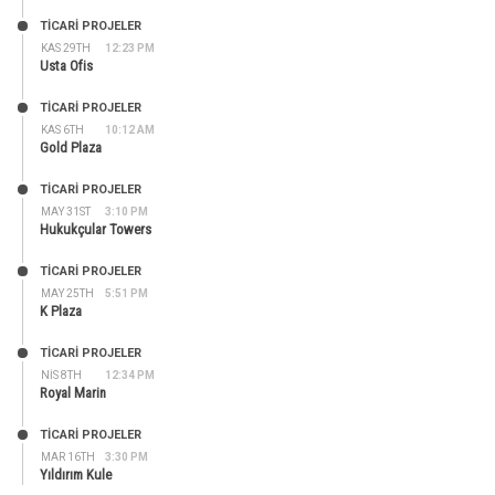
TİCARİ PROJELER
KAS 29TH
12:23 PM
Usta Ofis
TİCARİ PROJELER
KAS 6TH
10:12 AM
Gold Plaza
TİCARİ PROJELER
MAY 31ST
3:10 PM
Hukukçular Towers
TİCARİ PROJELER
MAY 25TH
5:51 PM
K Plaza
TİCARİ PROJELER
NIS 8TH
12:34 PM
Royal Marin
TİCARİ PROJELER
MAR 16TH
3:30 PM
Yıldırım Kule