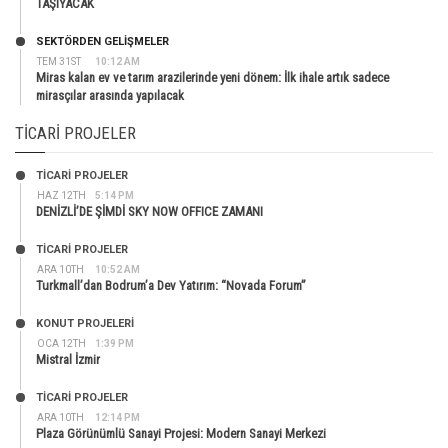
TAŞIYACAK
SEKTÖRDEN GELIŞMELER
TEM 31ST
10:12 AM
Miras kalan ev ve tarım arazilerinde yeni dönem: İlk ihale artık sadece
mirasçılar arasında yapılacak
TICARI PROJELER
TİCARİ PROJELER
HAZ 12TH
5:14 PM
DENİZLİ’DE ŞİMDİ SKY NOW OFFICE ZAMANI
TİCARİ PROJELER
ARA 10TH
10:52 AM
Turkmall’dan Bodrum’a Dev Yatırım: “Novada Forum”
KONUT PROJELERI
OCA 12TH
1:39 PM
Mistral İzmir
TİCARİ PROJELER
ARA 10TH
12:14 PM
Plaza Görünümlü Sanayi Projesi: Modern Sanayi Merkezi