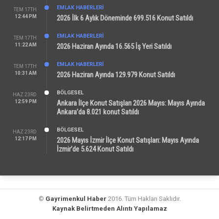
EMLAK HABERLERI
TEM 17TH
12:44 PM
2026 İlk 6 Aylık Döneminde 699.516 Konut Satıldı
EMLAK HABERLERI
TEM 17TH
11:22 AM
2026 Haziran Ayında 16.565 İş Yeri Satıldı
EMLAK HABERLERI
TEM 17TH
10:31 AM
2026 Haziran Ayında 129.979 Konut Satıldı
BÖLGESEL
HAZ 23RD
12:59 PM
Ankara İlçe Konut Satışları 2026 Mayıs: Mayıs Ayında
Ankara’da 8.021 konut Satıldı
BÖLGESEL
HAZ 23RD
12:17 PM
2026 Mayıs İzmir İlçe Konut Satışları: Mayıs Ayında
İzmir’de 5.624 Konut Satıldı
©
Gayrimenkul Haber
2016. Tüm Hakları Saklıdır.
Kaynak Belirtmeden Alıntı Yapılamaz