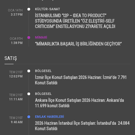
KÜLTÜR-SANAT
OCA 14TH
3:37 PM
İSTANBULSMD “I2P – IDEA TO PRODUCT”
STÜDYOSUNDA ÜRETİLEN “ÖZ ELEŞTİRİ-SELF
CRITICISM” ENSTELASYONU ZİYARETE AÇILDI
MİMARİ
OCA 9TH
1:38 PM
“MİMARLIKTA BAŞARI, İŞ BİRLİĞİNDEN GEÇİYOR”
SATIŞ
BÖLGESEL
TEM 21ST
12:02 PM
İzmir İlçe Konut Satışları 2026 Haziran: İzmir’de 7.791
Konut Satıldı
BÖLGESEL
TEM 21ST
11:11 AM
Ankara İlçe Konut Satışları 2026 Haziran: Ankara’da
11.699 konut Satıldı
EMLAK HABERLERI
TEM 21ST
9:40 AM
2026 Haziran İstanbul İlçe Satışları: İstanbul’da 24.084
Konut Satıldı