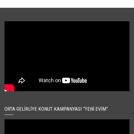
ORTA GELIRLIYE KONUT KAMPANYASI “YENI EVIM”