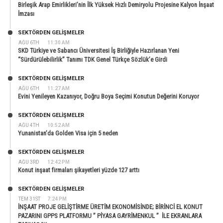
Birleşik Arap Emirlikleri’nin İlk Yüksek Hızlı Demiryolu Projesine Kalyon İnşaat
İmzası
SEKTÖRDEN GELIŞMELER
AĞU 6TH
11:30 AM
SKD Türkiye ve Sabancı Üniversitesi İş Birliğiyle Hazırlanan Yeni
“Sürdürülebilirlik” Tanımı TDK Genel Türkçe Sözlük’e Girdi
SEKTÖRDEN GELIŞMELER
AĞU 6TH
11:27 AM
Evini Yenileyen Kazanıyor, Doğru Boya Seçimi Konutun Değerini Koruyor
SEKTÖRDEN GELIŞMELER
AĞU 4TH
10:52 AM
Yunanistan’da Golden Visa için 5 neden
SEKTÖRDEN GELIŞMELER
AĞU 3RD
12:42 PM
Konut inşaat firmaları şikayetleri yüzde 127 arttı
SEKTÖRDEN GELIŞMELER
TEM 31ST
7:24 PM
İNŞAAT PROJE GELİŞTİRME ÜRETİM EKONOMİSİNDE; BİRİNCİ EL KONUT
PAZARINI GPPS PLATFORMU ” PİYASA GAYRİMENKUL ” İLE EKRANLARA