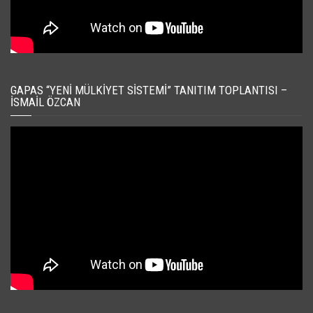
GAPAS “YENI MÜLKIYET SISTEMI” TANITIM TOPLANTISI –
İSMAIL ÖZCAN