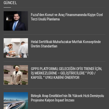
GÜNCEL
Fuzul’den Konut ve Araç Finansmanında Kişiye Özel
Terzi Usulü Planlama
Helal Sertifikalı Muhafazakar Mutfak Konseptinde
Üretim Standartları
GPPS PLATFORMU; GELECEĞİN OFİS TRENDİ İÇİN,
İŞ MERKEZLERİNE – GELİŞTİRİCİLERE ” POD /
KAPSÜL ” UYKU KABİNİ ÖNERİYOR
Birleşik Arap Emirlikleri’nin İlk Yüksek Hızlı Demiryolu
Projesine Kalyon İnşaat İmzası