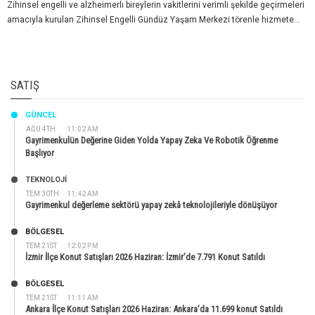
Zihinsel engelli ve alzheimerlı bireylerin vakitlerini verimli şekilde geçirmeleri
amacıyla kurulan Zihinsel Engelli Gündüz Yaşam Merkezi törenle hizmete...
SATIŞ
GÜNCEL
AĞU 4TH
11:02 AM
Gayrimenkulün Değerine Giden Yolda Yapay Zeka Ve Robotik Öğrenme
Başlıyor
TEKNOLOJİ
TEM 30TH
11:42 AM
Gayrimenkul değerleme sektörü yapay zekâ teknolojileriyle dönüşüyor
BÖLGESEL
TEM 21ST
12:02 PM
İzmir İlçe Konut Satışları 2026 Haziran: İzmir’de 7.791 Konut Satıldı
BÖLGESEL
TEM 21ST
11:11 AM
Ankara İlçe Konut Satışları 2026 Haziran: Ankara’da 11.699 konut Satıldı