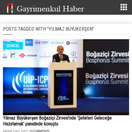
POSTS TAGGED WITH "YILMAZ BÜYÜKERŞEN"
GÜNCEL
Yılmaz Büyükerşen Boğaziçi Zirvesi’nde ‘Şehirleri Geleceğe
Hazırlamak’ panelinde konuştu
KASIM 10TH, 2022 |
0 COMMENTS