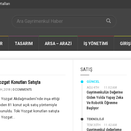
talları
AR
TASARIM
ARSA – ARAZİ
İŞ YÖNETİMİ
GİRİŞ
SATIŞ
ozgat Konutları Satışta
GÜNCEL
AĞU 4TH
11:02 AM
H, 2018 |
0 COMMENTS
Gayrimenkulün Değerine
Giden Yolda Yapay Zeka
n Yozgat Akdağmadeni'nde inşa ettiği
Ve Robotik Öğrenme
nden 81 konut açık satış yöntemiyle
Başlıyor
sunuldu. Toki Yozgat konutları satışta
n Yozgat...
TEKNOLOJİ
TEM 30TH
11:42 AM
Gayrimenkul değerleme