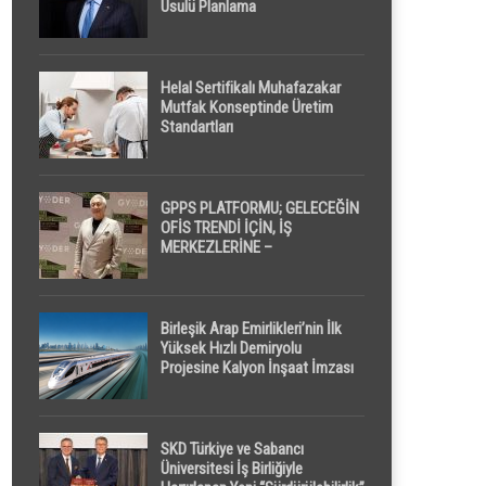
Usulü Planlama
Helal Sertifikalı Muhafazakar
Mutfak Konseptinde Üretim
Standartları
GPPS PLATFORMU; GELECEĞİN
OFİS TRENDİ İÇİN, İŞ
MERKEZLERİNE –
GELİŞTİRİCİLERE ” POD /
KAPSÜL ” UYKU KABİNİ
ÖNERİYOR
Birleşik Arap Emirlikleri’nin İlk
Yüksek Hızlı Demiryolu
Projesine Kalyon İnşaat İmzası
SKD Türkiye ve Sabancı
Üniversitesi İş Birliğiyle