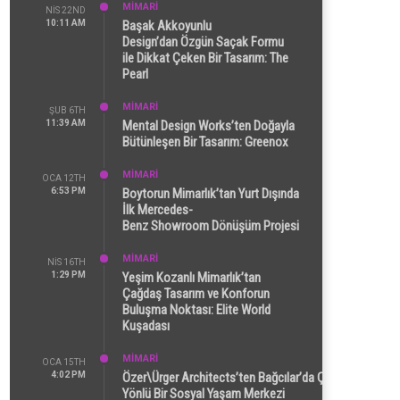
MİMARİ
NIS 22ND
10:11 AM
Başak Akkoyunlu
Design’dan Özgün Saçak Formu
ile Dikkat Çeken Bir Tasarım: The
Pearl
MİMARİ
ŞUB 6TH
11:39 AM
Mental Design Works’ten Doğayla
Bütünleşen Bir Tasarım: Greenox
MİMARİ
OCA 12TH
6:53 PM
Boytorun Mimarlık’tan Yurt Dışında
İlk Mercedes-
Benz Showroom Dönüşüm Projesi
MİMARİ
NIS 16TH
1:29 PM
Yeşim Kozanlı Mimarlık’tan
Çağdaş Tasarım ve Konforun
Buluşma Noktası: Elite World
Kuşadası
MİMARİ
OCA 15TH
4:02 PM
Özer\Ürger Architects’ten Bağcılar’da Çok
Yönlü Bir Sosyal Yaşam Merkezi