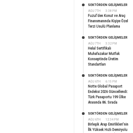
SEKTÖRDEN GELIŞMELER
AĞU 7TH
3:38 PM
Fuzul’den Konut ve Araç
Finansmanında Kişiye Özel
Terzi Usulü Planlama
SEKTÖRDEN GELIŞMELER
AĞU 7TH
3:32 PM
Helal Sertifikalı
Muhafazakar Mutfak
Konseptinde Üretim
Standartları
SEKTÖRDEN GELIŞMELER
AĞU 6TH
6:15 PM
Notte Global Pasaport
Endeksi 2026 Güncellendi:
Türk Pasaportu 199 Ülke
Arasında 86. Sırada
SEKTÖRDEN GELIŞMELER
AĞU 6TH
12:34 PM
Birleşik Arap Emirlikleri’nin
İlk Yüksek Hızlı Demiryolu