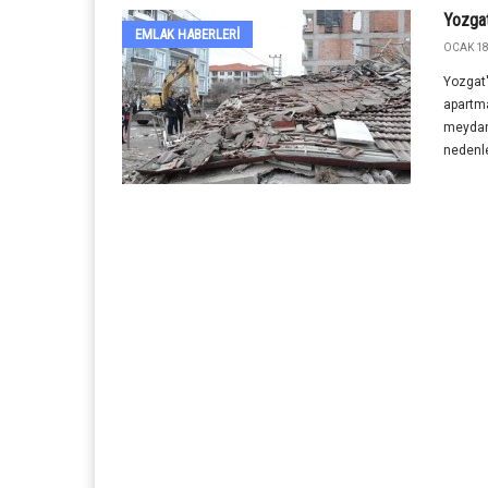
Yozgat
EMLAK HABERLERI
OCAK 18
Yozgat'ı
apartma
meydan
nedenle