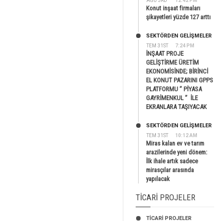
AĞU 3RD
12:42 PM
Konut inşaat firmaları
şikayetleri yüzde 127 arttı
SEKTÖRDEN GELIŞMELER
TEM 31ST
7:24 PM
İNŞAAT PROJE
GELİŞTİRME ÜRETİM
EKONOMİSİNDE; BİRİNCİ
EL KONUT PAZARINI GPPS
PLATFORMU ” PİYASA
GAYRİMENKUL ” İLE
EKRANLARA TAŞIYACAK
SEKTÖRDEN GELIŞMELER
TEM 31ST
10:12 AM
Miras kalan ev ve tarım
arazilerinde yeni dönem:
İlk ihale artık sadece
mirasçılar arasında
yapılacak
TICARI PROJELER
TİCARİ PROJELER