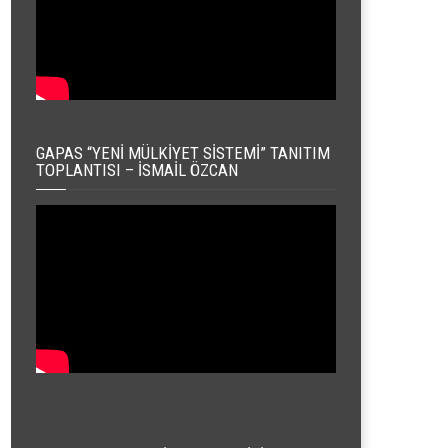
GAPAS “YENI MÜLKIYET SISTEMI” TANITIM
TOPLANTISI – İSMAIL ÖZCAN