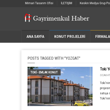
Mimari Tasarım Ofisi
İLETİŞİM
Keskin Medya Grup Por
ANA SAYFA
KONUT PROJELERİ
FIRMAL
POSTS TAGGED WITH "YOZGAT"
Toki Y
TOKİ - EMLAK KONUT
OCAK 4T
Toki'ni
projesi
satışa 
Toki'ni