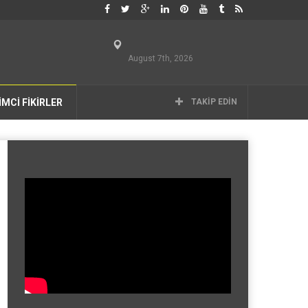
August 7th, 2026
İMCİ FİKİRLER
TAKIP EDIN