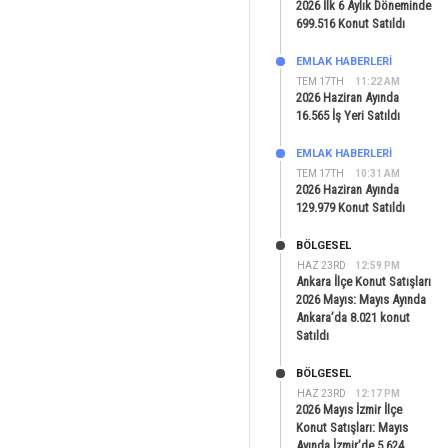
2026 İlk 6 Aylık Döneminde
699.516 Konut Satıldı
EMLAK HABERLERI
TEM 17TH
11:22 AM
2026 Haziran Ayında
16.565 İş Yeri Satıldı
EMLAK HABERLERI
TEM 17TH
10:31 AM
2026 Haziran Ayında
129.979 Konut Satıldı
BÖLGESEL
HAZ 23RD
12:59 PM
Ankara İlçe Konut Satışları
2026 Mayıs: Mayıs Ayında
Ankara’da 8.021 konut
Satıldı
BÖLGESEL
HAZ 23RD
12:17 PM
2026 Mayıs İzmir İlçe
Konut Satışları: Mayıs
Ayında İzmir’de 5.624