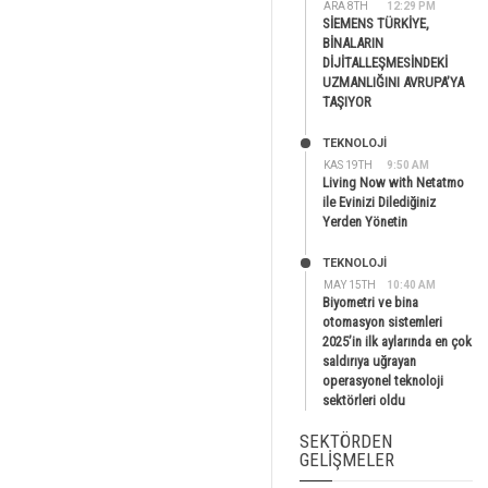
ARA 8TH
12:29 PM
SİEMENS TÜRKİYE,
BİNALARIN
DİJİTALLEŞMESİNDEKİ
UZMANLIĞINI AVRUPA’YA
TAŞIYOR
TEKNOLOJİ
KAS 19TH
9:50 AM
Living Now with Netatmo
ile Evinizi Dilediğiniz
Yerden Yönetin
TEKNOLOJİ
MAY 15TH
10:40 AM
Biyometri ve bina
otomasyon sistemleri
2025’in ilk aylarında en çok
saldırıya uğrayan
operasyonel teknoloji
sektörleri oldu
SEKTÖRDEN
GELIŞMELER