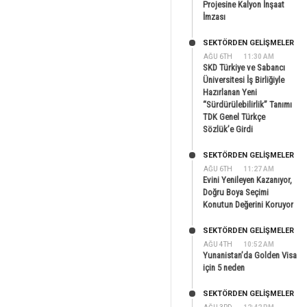
Projesine Kalyon İnşaat
İmzası
SEKTÖRDEN GELIŞMELER
AĞU 6TH
11:30 AM
SKD Türkiye ve Sabancı
Üniversitesi İş Birliğiyle
Hazırlanan Yeni
“Sürdürülebilirlik” Tanımı
TDK Genel Türkçe
Sözlük’e Girdi
SEKTÖRDEN GELIŞMELER
AĞU 6TH
11:27 AM
Evini Yenileyen Kazanıyor,
Doğru Boya Seçimi
Konutun Değerini Koruyor
SEKTÖRDEN GELIŞMELER
AĞU 4TH
10:52 AM
Yunanistan’da Golden Visa
için 5 neden
SEKTÖRDEN GELIŞMELER