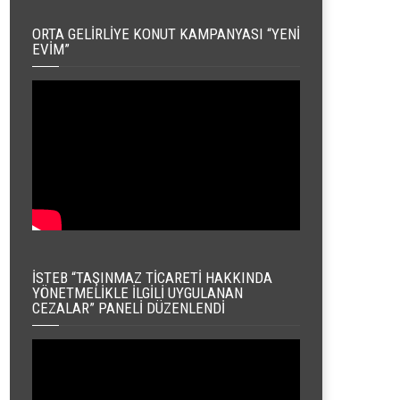
ORTA GELIRLIYE KONUT KAMPANYASI “YENI
EVIM”
İSTEB “TAŞINMAZ TICARETI HAKKINDA
YÖNETMELIKLE İLGILI UYGULANAN
CEZALAR” PANELI DÜZENLENDI