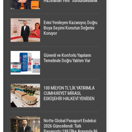
Hazırlanan Yeni “Sürdürülebilirlik”
Tanımı TDK Genel Türkçe
Sözlük’e Girdi
Evini Yenileyen Kazanıyor, Doğru
Boya Seçimi Konutun Değerini
Koruyor
Güvenli ve Konforlu Yapıların
Temelinde Doğru Yalıtım Var
100 MİLYON TL’LİK YATIRIMLA
CUMHURİYET MİRASI,
ESKİŞEHİR HALKEVİ YENİDEN
HAYAT BULUYOR
Notte Global Pasaport Endeksi
2026 Güncellendi: Türk
Pasaportu 199 Ülke Arasında 86.