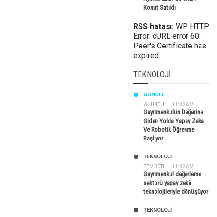
Konut Satıldı
RSS hatası:
WP HTTP
Error: cURL error 60:
Peer's Certificate has
expired.
TEKNOLOJI
GÜNCEL
AĞU 4TH
11:02 AM
Gayrimenkulün Değerine
Giden Yolda Yapay Zeka
Ve Robotik Öğrenme
Başlıyor
TEKNOLOJİ
TEM 30TH
11:42 AM
Gayrimenkul değerleme
sektörü yapay zekâ
teknolojileriyle dönüşüyor
TEKNOLOJİ