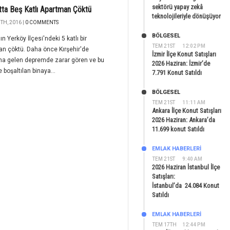
sektörü yapay zekâ
ta Beş Katlı Apartman Çöktü
teknolojileriyle dönüşüyor
TH, 2016 |
0 COMMENTS
BÖLGESEL
n Yerköy İlçesi'ndeki 5 katlı bir
TEM 21ST
12:02 PM
n çöktü. Daha önce Kırşehir'de
İzmir İlçe Konut Satışları
a gelen depremde zarar gören ve bu
2026 Haziran: İzmir’de
 boşaltılan binaya...
7.791 Konut Satıldı
BÖLGESEL
TEM 21ST
11:11 AM
Ankara İlçe Konut Satışları
2026 Haziran: Ankara’da
11.699 konut Satıldı
EMLAK HABERLERI
TEM 21ST
9:40 AM
2026 Haziran İstanbul İlçe
Satışları:
İstanbul’da 24.084 Konut
Satıldı
EMLAK HABERLERI
TEM 17TH
12:44 PM