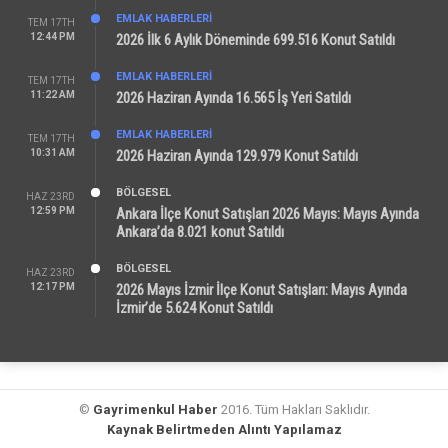
EMLAK HABERLERI
TEM 17TH
12:44 PM
2026 İlk 6 Aylık Döneminde 699.516 Konut Satıldı
EMLAK HABERLERI
TEM 17TH
11:22 AM
2026 Haziran Ayında 16.565 İş Yeri Satıldı
EMLAK HABERLERI
TEM 17TH
10:31 AM
2026 Haziran Ayında 129.979 Konut Satıldı
BÖLGESEL
HAZ 23RD
12:59 PM
Ankara İlçe Konut Satışları 2026 Mayıs: Mayıs Ayında
Ankara’da 8.021 konut Satıldı
BÖLGESEL
HAZ 23RD
12:17 PM
2026 Mayıs İzmir İlçe Konut Satışları: Mayıs Ayında
İzmir’de 5.624 Konut Satıldı
©
Gayrimenkul Haber
2016. Tüm Hakları Saklıdır.
Kaynak Belirtmeden Alıntı Yapılamaz