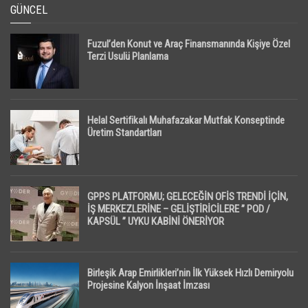
GÜNCEL
Fuzul’den Konut ve Araç Finansmanında Kişiye Özel
Terzi Usulü Planlama
Helal Sertifikalı Muhafazakar Mutfak Konseptinde
Üretim Standartları
GPPS PLATFORMU; GELECEĞİN OFİS TRENDİ İÇİN,
İŞ MERKEZLERİNE – GELİŞTİRİCİLERE ” POD /
KAPSÜL ” UYKU KABİNİ ÖNERİYOR
Birleşik Arap Emirlikleri’nin İlk Yüksek Hızlı Demiryolu
Projesine Kalyon İnşaat İmzası