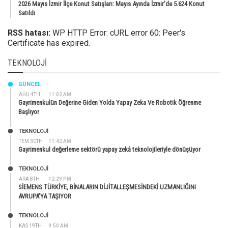
2026 Mayıs İzmir İlçe Konut Satışları: Mayıs Ayında İzmir’de 5.624 Konut
Satıldı
RSS hatası:
WP HTTP Error: cURL error 60: Peer's
Certificate has expired.
TEKNOLOJI
GÜNCEL
AĞU 4TH
11:02 AM
Gayrimenkulün Değerine Giden Yolda Yapay Zeka Ve Robotik Öğrenme
Başlıyor
TEKNOLOJİ
TEM 30TH
11:42 AM
Gayrimenkul değerleme sektörü yapay zekâ teknolojileriyle dönüşüyor
TEKNOLOJİ
ARA 8TH
12:29 PM
SİEMENS TÜRKİYE, BİNALARIN DİJİTALLEŞMESİNDEKİ UZMANLIĞINI
AVRUPA’YA TAŞIYOR
TEKNOLOJİ
KAS 19TH
9:50 AM