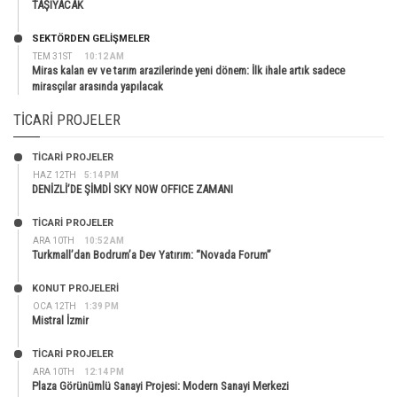
TAŞIYACAK
SEKTÖRDEN GELIŞMELER
TEM 31ST
10:12 AM
Miras kalan ev ve tarım arazilerinde yeni dönem: İlk ihale artık sadece
mirasçılar arasında yapılacak
TICARI PROJELER
TİCARİ PROJELER
HAZ 12TH
5:14 PM
DENİZLİ’DE ŞİMDİ SKY NOW OFFICE ZAMANI
TİCARİ PROJELER
ARA 10TH
10:52 AM
Turkmall’dan Bodrum’a Dev Yatırım: “Novada Forum”
KONUT PROJELERI
OCA 12TH
1:39 PM
Mistral İzmir
TİCARİ PROJELER
ARA 10TH
12:14 PM
Plaza Görünümlü Sanayi Projesi: Modern Sanayi Merkezi