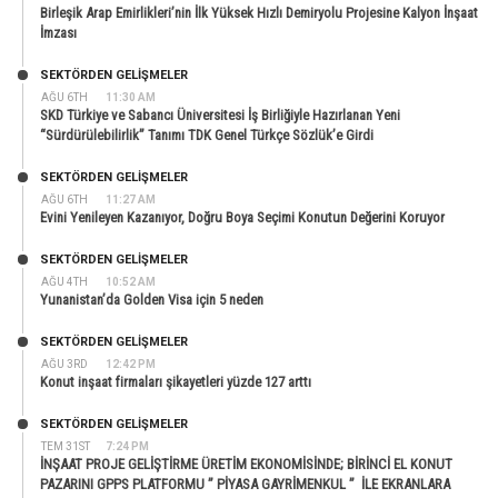
Birleşik Arap Emirlikleri’nin İlk Yüksek Hızlı Demiryolu Projesine Kalyon İnşaat
İmzası
SEKTÖRDEN GELIŞMELER
AĞU 6TH
11:30 AM
SKD Türkiye ve Sabancı Üniversitesi İş Birliğiyle Hazırlanan Yeni
“Sürdürülebilirlik” Tanımı TDK Genel Türkçe Sözlük’e Girdi
SEKTÖRDEN GELIŞMELER
AĞU 6TH
11:27 AM
Evini Yenileyen Kazanıyor, Doğru Boya Seçimi Konutun Değerini Koruyor
SEKTÖRDEN GELIŞMELER
AĞU 4TH
10:52 AM
Yunanistan’da Golden Visa için 5 neden
SEKTÖRDEN GELIŞMELER
AĞU 3RD
12:42 PM
Konut inşaat firmaları şikayetleri yüzde 127 arttı
SEKTÖRDEN GELIŞMELER
TEM 31ST
7:24 PM
İNŞAAT PROJE GELİŞTİRME ÜRETİM EKONOMİSİNDE; BİRİNCİ EL KONUT
PAZARINI GPPS PLATFORMU ” PİYASA GAYRİMENKUL ” İLE EKRANLARA