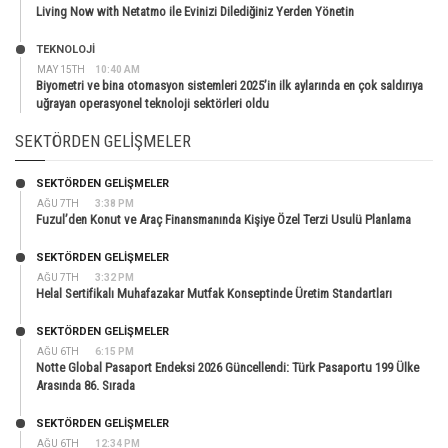
Living Now with Netatmo ile Evinizi Dilediğiniz Yerden Yönetin
TEKNOLOJİ
MAY 15TH
10:40 AM
Biyometri ve bina otomasyon sistemleri 2025’in ilk aylarında en çok saldırıya
uğrayan operasyonel teknoloji sektörleri oldu
SEKTÖRDEN GELIŞMELER
SEKTÖRDEN GELIŞMELER
AĞU 7TH
3:38 PM
Fuzul’den Konut ve Araç Finansmanında Kişiye Özel Terzi Usulü Planlama
SEKTÖRDEN GELIŞMELER
AĞU 7TH
3:32 PM
Helal Sertifikalı Muhafazakar Mutfak Konseptinde Üretim Standartları
SEKTÖRDEN GELIŞMELER
AĞU 6TH
6:15 PM
Notte Global Pasaport Endeksi 2026 Güncellendi: Türk Pasaportu 199 Ülke
Arasında 86. Sırada
SEKTÖRDEN GELIŞMELER
AĞU 6TH
12:34 PM