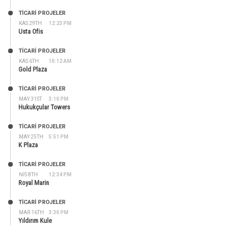
TİCARİ PROJELER
KAS 29TH
12:23 PM
Usta Ofis
TİCARİ PROJELER
KAS 6TH
10:12 AM
Gold Plaza
TİCARİ PROJELER
MAY 31ST
3:10 PM
Hukukçular Towers
TİCARİ PROJELER
MAY 25TH
5:51 PM
K Plaza
TİCARİ PROJELER
NIS 8TH
12:34 PM
Royal Marin
TİCARİ PROJELER
MAR 16TH
3:30 PM
Yıldırım Kule