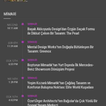
MIMARI
MİMARİ
NIS 22ND
10:11 AM
Başak Akkoyunlu Design’dan Özgün Saçak Formu
ile Dikkat Çeken Bir Tasarım: The Pearl
MİMARİ
ŞUB 6TH
11:39 AM
Mental Design Works’ten Doğayla Bütünleşen Bir
Tasarım: Greenox
MİMARİ
OCA 12TH
6:53 PM
Boytorun Mimarlık’tan Yurt Dışında İlk Mercedes-
Benz Showroom Dönüşüm Projesi
MİMARİ
NIS 16TH
1:29 PM
Yeşim Kozanlı Mimarlık’tan Çağdaş Tasarım ve
Konforun Buluşma Noktası: Elite World Kuşadası
MİMARİ
OCA 15TH
4:02 PM
Özer\Ürger Architects’ten Bağcılar’da Çok Yönlü Bir
Sosyal Yaşam Merkezi