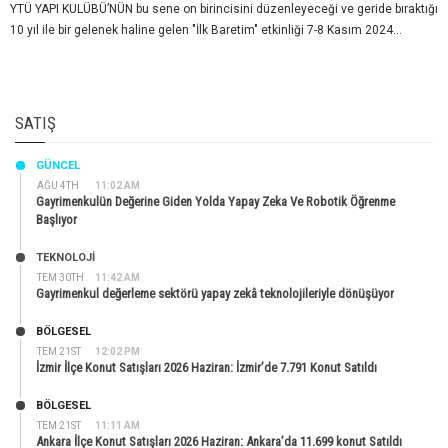
YTÜ YAPI KULÜBÜ’NÜN bu sene on birincisini düzenleyeceği ve geride bıraktığı
10 yıl ile bir gelenek haline gelen "İlk Baretim" etkinliği 7-8 Kasım 2024...
SATIŞ
GÜNCEL
AĞU 4TH
11:02 AM
Gayrimenkulün Değerine Giden Yolda Yapay Zeka Ve Robotik Öğrenme
Başlıyor
TEKNOLOJİ
TEM 30TH
11:42 AM
Gayrimenkul değerleme sektörü yapay zekâ teknolojileriyle dönüşüyor
BÖLGESEL
TEM 21ST
12:02 PM
İzmir İlçe Konut Satışları 2026 Haziran: İzmir’de 7.791 Konut Satıldı
BÖLGESEL
TEM 21ST
11:11 AM
Ankara İlçe Konut Satışları 2026 Haziran: Ankara’da 11.699 konut Satıldı