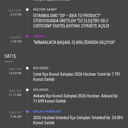
KÜLTÜR-SANAT
OCA 14TH
3:37 PM
İSTANBULSMD “I2P – IDEA TO PRODUCT”
STÜDYOSUNDA ÜRETİLEN “ÖZ ELEŞTİRİ-SELF
CRITICISM” ENSTELASYONU ZİYARETE AÇILDI
MİMARİ
OCA 9TH
1:38 PM
“MİMARLIKTA BAŞARI, İŞ BİRLİĞİNDEN GEÇİYOR”
SATIŞ
BÖLGESEL
TEM 21ST
12:02 PM
İzmir İlçe Konut Satışları 2026 Haziran: İzmir’de 7.791
Konut Satıldı
BÖLGESEL
TEM 21ST
11:11 AM
Ankara İlçe Konut Satışları 2026 Haziran: Ankara’da
11.699 konut Satıldı
EMLAK HABERLERI
TEM 21ST
9:40 AM
2026 Haziran İstanbul İlçe Satışları: İstanbul’da 24.084
Konut Satıldı