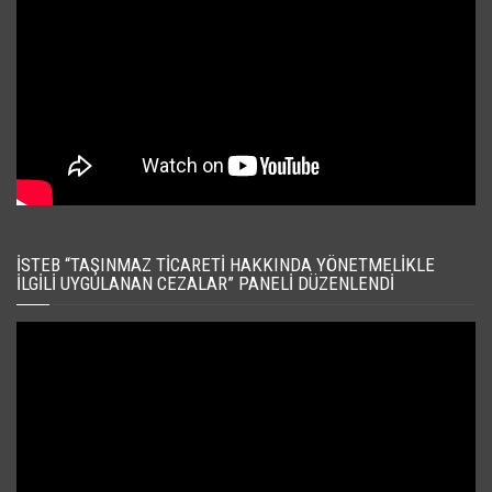
İSTEB “TAŞINMAZ TICARETI HAKKINDA YÖNETMELIKLE
İLGILI UYGULANAN CEZALAR” PANELI DÜZENLENDI