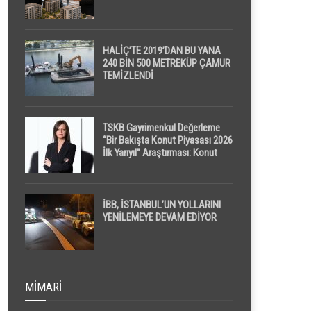
HALİÇ’TE 2019’DAN BU YANA
240 BİN 500 METREKÜP ÇAMUR
TEMİZLENDİ
TSKB Gayrimenkul Değerleme
“Bir Bakışta Konut Piyasası 2026
İlk Yarıyıl” Araştırması: Konut
Piyasasında Dengeli Görünüm
Sürerken, İlk El ve İpotekli
Satışlarda Sınırlı Toparlanma
Dikkat Çekti
İBB, İSTANBUL’UN YOLLARINI
YENİLEMEYE DEVAM EDİYOR
MIMARI