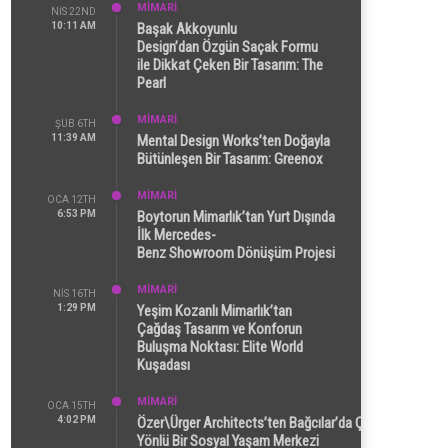
MİMARİ
NIS 22ND
10:11 AM
Başak Akkoyunlu
Design’dan Özgün Saçak Formu
ile Dikkat Çeken Bir Tasarım: The
Pearl
MİMARİ
ŞUB 6TH
11:39 AM
Mental Design Works’ten Doğayla
Bütünleşen Bir Tasarım: Greenox
MİMARİ
OCA 12TH
6:53 PM
Boytorun Mimarlık’tan Yurt Dışında
İlk Mercedes-
Benz Showroom Dönüşüm Projesi
MİMARİ
NIS 16TH
1:29 PM
Yeşim Kozanlı Mimarlık’tan
Çağdaş Tasarım ve Konforun
Buluşma Noktası: Elite World
Kuşadası
MİMARİ
OCA 15TH
4:02 PM
Özer\Ürger Architects’ten Bağcılar’da Çok
Yönlü Bir Sosyal Yaşam Merkezi