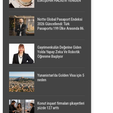
ESKİŞEHİR HALKEVİ YENİDEN
HAYAT BULUYOR
Notte Global Pasaport Endeksi
2026 Güncellendi: Türk
Pasaportu 199 Ülke Arasında 86.
Sırada
Gayrimenkulün Değerine Giden
Yolda Yapay Zeka Ve Robotik
Öğrenme Başlıyor
Yunanistan’da Golden Visa için 5
neden
Konut inşaat firmaları şikayetleri
yüzde 127 arttı