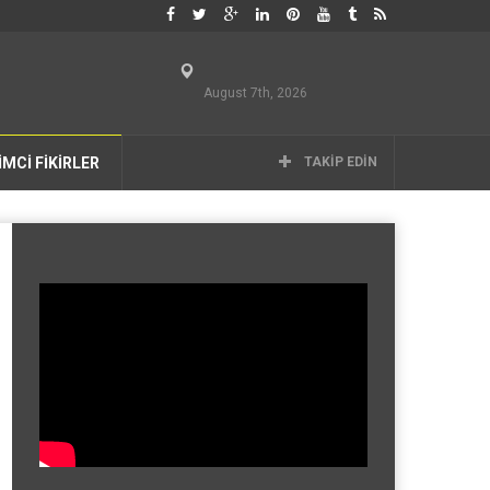
August 7th, 2026
İMCİ FİKİRLER
TAKIP EDIN