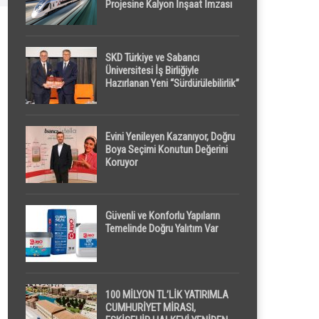
Projesine Kalyon İnşaat İmzası
SKD Türkiye ve Sabancı
Üniversitesi İş Birliğiyle
Hazırlanan Yeni “Sürdürülebilirlik”
Tanımı TDK Genel Türkçe
Sözlük’e Girdi
Evini Yenileyen Kazanıyor, Doğru
Boya Seçimi Konutun Değerini
Koruyor
Güvenli ve Konforlu Yapıların
Temelinde Doğru Yalıtım Var
100 MİLYON TL’LİK YATIRIMLA
CUMHURİYET MİRASI,