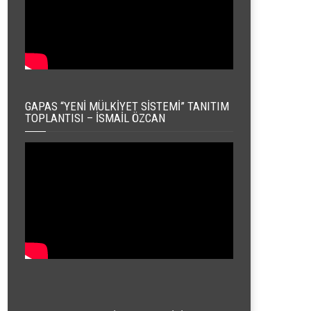
GAPAS “YENI MÜLKIYET SISTEMI” TANITIM
TOPLANTISI – İSMAIL ÖZCAN