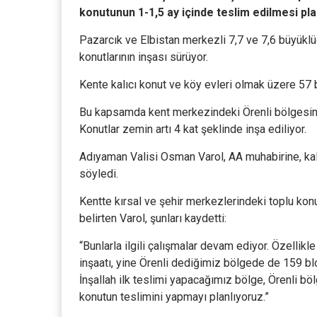
konutunun 1-1,5 ay içinde teslim edilmesi pla
Pazarcık ve Elbistan merkezli 7,7 ve 7,6 büyükl
konutlarının inşası sürüyor.
Kente kalıcı konut ve köy evleri olmak üzere 57 
Bu kapsamda kent merkezindeki Örenli bölgesinde
Konutlar zemin artı 4 kat şeklinde inşa ediliyor.
Adıyaman Valisi Osman Varol, AA muhabirine, kalıc
söyledi.
Kentte kırsal ve şehir merkezlerindeki toplu konu
belirten Varol, şunları kaydetti:
“Bunlarla ilgili çalışmalar devam ediyor. Özelli
inşaatı, yine Örenli dediğimiz bölgede de 159 bl
İnşallah ilk teslimi yapacağımız bölge, Örenli böl
konutun teslimini yapmayı planlıyoruz.”