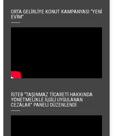
ORTA GELIRLIYE KONUT KAMPANYASI “YENI
EVIM”
İSTEB “TAŞINMAZ TICARETI HAKKINDA
YÖNETMELIKLE İLGILI UYGULANAN
CEZALAR” PANELI DÜZENLENDI