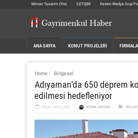
Mimari Tasarım Ofisi
İLETİŞİM
Keskin Medya Grup Por
ANA SAYFA
KONUT PROJELERİ
FIRMAL
Home
Bölgesel
Adıyaman’da 650 deprem kon
edilmesi hedefleniyor
EYLÜL 26TH, 2023
KEMAL KESKIN
BÖLGE