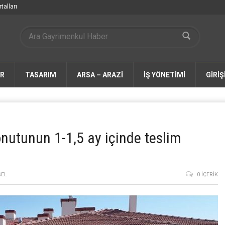
talları
AR
TASARIM
ARSA – ARAZİ
İŞ YÖNETİMİ
GİRİŞ
utunun 1-1,5 ay içinde teslim
SEL
0 İÇERIK