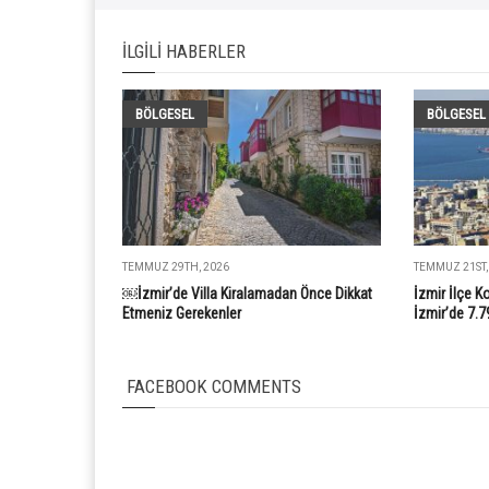
İLGILI HABERLER
BÖLGESEL
BÖLGESEL
TEMMUZ 29TH, 2026
TEMMUZ 21ST,
￼İzmir’de Villa Kiralamadan Önce Dikkat
İzmir İlçe K
Etmeniz Gerekenler
İzmir’de 7.7
FACEBOOK COMMENTS